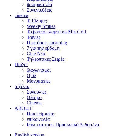
θεατρικά νέα
Συνεντεύξεις
cinema
Τι Είδαμε;
Weekly Smiles
Το βίντεο κλαμπ του Mix Grill
Ταινίες
Προτάσεις streaming
7 για την έβδομη
Cine Νέα
Τηλεοπτικές Σειρές
Παίξε!
διαγωνισμοί
Quiz
Μονομαχίες
ατζέντα
Συναυλίες
Θέατρο
Cinema
ABOUT
Ποιοι είμαστε
επικοινωνία
Ιδιωτικότητα - Προσωπικά Δεδομένα
English version