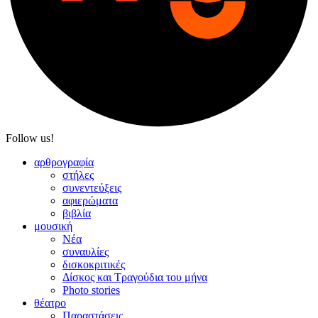
Follow us!
αρθρογραφία
στήλες
συνεντεύξεις
αφιερώματα
βιβλία
μουσική
Νέα
συναυλίες
δισκοκριτικές
Δίσκος και Τραγούδια του μήνα
Photo stories
θέατρο
Παραστάσεις