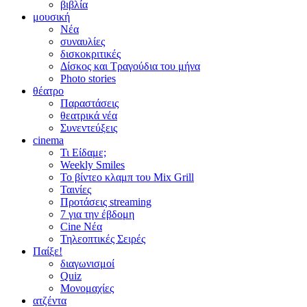
βιβλία
μουσική
Νέα
συναυλίες
δισκοκριτικές
Δίσκος και Τραγούδια του μήνα
Photo stories
θέατρο
Παραστάσεις
θεατρικά νέα
Συνεντεύξεις
cinema
Τι Είδαμε;
Weekly Smiles
Το βίντεο κλαμπ του Mix Grill
Ταινίες
Προτάσεις streaming
7 για την έβδομη
Cine Νέα
Τηλεοπτικές Σειρές
Παίξε!
διαγωνισμοί
Quiz
Μονομαχίες
ατζέντα