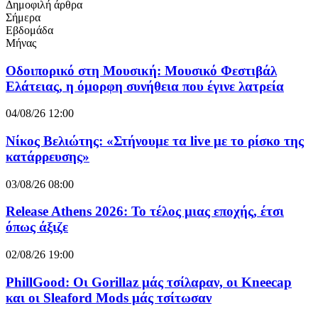
Δημοφιλή άρθρα
Σήμερα
Εβδομάδα
Μήνας
Οδοιπορικό στη Μουσική: Μουσικό Φεστιβάλ
Ελάτειας, η όμορφη συνήθεια που έγινε λατρεία
04/08/26 12:00
Νίκος Βελιώτης: «Στήνουμε τα live με το ρίσκο της
κατάρρευσης»
03/08/26 08:00
Release Athens 2026: Το τέλος μιας εποχής, έτσι
όπως άξιζε
02/08/26 19:00
PhillGood: Οι Gorillaz μάς τσίλαραν, οι Kneecap
και οι Sleaford Mods μάς τσίτωσαν