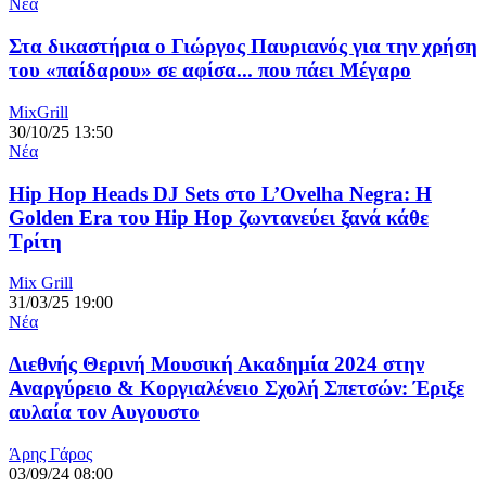
Νέα
Στα δικαστήρια ο Γιώργος Παυριανός για την χρήση
του «παίδαρου» σε αφίσα... που πάει Μέγαρο
MixGrill
30/10/25 13:50
Νέα
Hip Hop Heads DJ Sets στο L’Ovelha Negra: Η
Golden Era του Hip Hop ζωντανεύει ξανά κάθε
Τρίτη
Mix Grill
31/03/25 19:00
Νέα
Διεθνής Θερινή Μουσική Ακαδημία 2024 στην
Αναργύρειο & Κοργιαλένειο Σχολή Σπετσών: Έριξε
αυλαία τον Αυγουστο
Άρης Γάρος
03/09/24 08:00