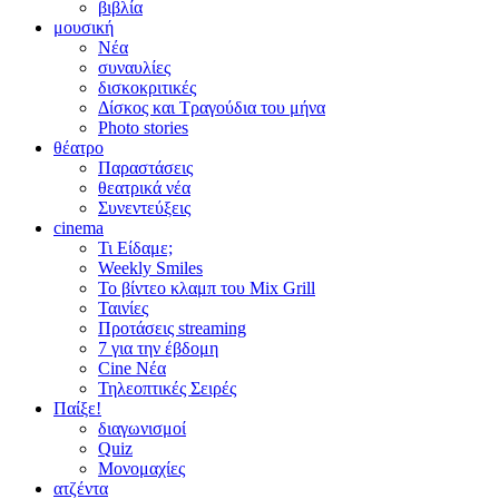
βιβλία
μουσική
Νέα
συναυλίες
δισκοκριτικές
Δίσκος και Τραγούδια του μήνα
Photo stories
θέατρο
Παραστάσεις
θεατρικά νέα
Συνεντεύξεις
cinema
Τι Είδαμε;
Weekly Smiles
Το βίντεο κλαμπ του Mix Grill
Ταινίες
Προτάσεις streaming
7 για την έβδομη
Cine Νέα
Τηλεοπτικές Σειρές
Παίξε!
διαγωνισμοί
Quiz
Μονομαχίες
ατζέντα