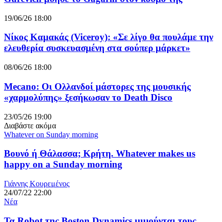
19/06/26 18:00
Νίκος Καμακάς (Viceroy): «Σε λίγο θα πουλάμε την
ελευθερία συσκευασμένη στα σούπερ μάρκετ»
08/06/26 18:00
Mecano: Οι Ολλανδοί μάστορες της μουσικής
«χαρμολύπης» ξεσήκωσαν το Death Disco
23/05/26 19:00
Διαβάστε ακόμα
Whatever on Sunday morning
Βουνό ή Θάλασσα; Κρήτη. Whatever makes us
happy on a Sunday morning
Γιάννης Κουρεμένος
24/07/22 22:00
Νέα
Τα Robot της Boston Dynamics μιμούνται τους