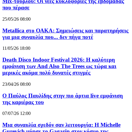
Mix-τουρλού: Οι νέες κυκλοφορίες της εβδομάδας
που πέρασε
25/05/26 08:00
Metallica στο ΟΑΚΑ: Σημειώσεις και παρατηρήσεις
για μια συναυλία που... δεν πήγα ποτέ
11/05/26 18:00
Death Disco Indoor Festival 2026: Η καλύτερη
εμφάνιση των And Also The Trees ως τώρα και
μερικές ακόμα πολύ δυνατές στιγμές
23/04/26 08:00
Ο Παύλος Παυλίδης στην πιο άρτια live εμφάνιση
της καριέρας του
07/07/26 12:00
Μια συναυλία σχεδόν σαν λειτουργία: Η Michelle
Gurevich μύησε το Gagarin στον κόσμο της