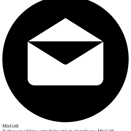
MixGrill