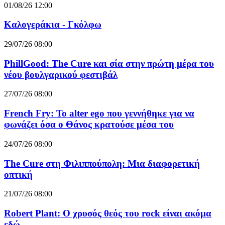
01/08/26 12:00
Καλογεράκια - Γκόλφω
29/07/26 08:00
PhillGood: The Cure και σία στην πρώτη μέρα του
νέου βουλγαρικού φεστιβάλ
27/07/26 08:00
French Fry: Το alter ego που γεννήθηκε για να
φωνάζει όσα ο Θάνος κρατούσε μέσα του
24/07/26 08:00
The Cure στη Φιλιππούπολη: Μια διαφορετική
οπτική
21/07/26 08:00
Robert Plant: Ο χρυσός θεός του rock είναι ακόμα
εδώ