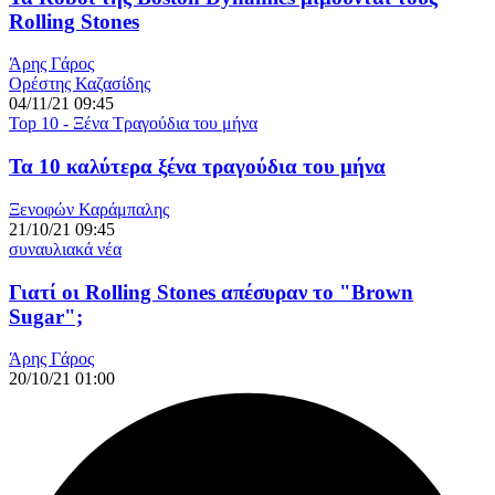
Rolling Stones
Άρης Γάρος
Ορέστης Καζασίδης
04/11/21 09:45
Top 10 - Ξένα Τραγούδια του μήνα
Τα 10 καλύτερα ξένα τραγούδια του μήνα
Ξενοφών Καράμπαλης
21/10/21 09:45
συναυλιακά νέα
Γιατί οι Rolling Stones απέσυραν το "Brown
Sugar";
Άρης Γάρος
20/10/21 01:00