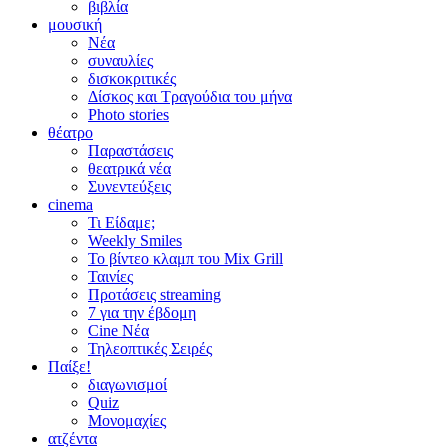
βιβλία
μουσική
Νέα
συναυλίες
δισκοκριτικές
Δίσκος και Τραγούδια του μήνα
Photo stories
θέατρο
Παραστάσεις
θεατρικά νέα
Συνεντεύξεις
cinema
Τι Είδαμε;
Weekly Smiles
Το βίντεο κλαμπ του Mix Grill
Ταινίες
Προτάσεις streaming
7 για την έβδομη
Cine Νέα
Τηλεοπτικές Σειρές
Παίξε!
διαγωνισμοί
Quiz
Μονομαχίες
ατζέντα