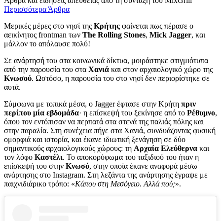
Άρθρα και ειδήσεις απευθείας από τη σύνταξη του MixGrill
Περισσότερα Άρθρα
Μερικές μέρες στο νησί της
Κρήτης
φαίνεται πως πέρασε ο
αεικίνητος frontman των
The Rolling Stones
,
Mick Jagger
, και
μάλλον το απόλαυσε πολύ!
Σε ανάρτησή του στα κοινωνικά δίκτυα, μοιράστηκε στιγμιότυπα
από την παρουσία του στα
Χανιά
και στον αρχαιολογικό χώρο της
Κνωσού
. Ωστόσο, η παρουσία του στο νησί δεν περιορίστηκε σε
αυτά.
Σύμφωνα με τοπικά μέσα, ο Jagger έφτασε στην Κρήτη
πριν
περίπου μία εβδομάδα
· η επίσκεψή του ξεκίνησε από το
Ρέθυμνο
,
όπου τον εντόπισαν να περπατά στα στενά της παλιάς πόλης και
στην παραλία. Στη συνέχεια πήγε στα Χανιά, συνδυάζοντας φυσική
ομορφιά και ιστορία, και έκανε ιδιωτική ξενάγηση σε δύο
σημαντικούς αρχαιολογικούς χώρους: τη
Αρχαία Ελεύθερνα
και
τον λόφο
Καστέλι
. Το αποκορύφωμα του ταξιδιού του ήταν η
επίσκεψή του στην
Κνωσό
, στην οποία έκανε αναφορά μέσω
ανάρτησης στο Instagram. Στη λεζάντα της ανάρτησης έγραψε με
παιχνιδιάρικο τρόπο: «
Κάπου στη Μεσόγειο. Αλλά πού;
».