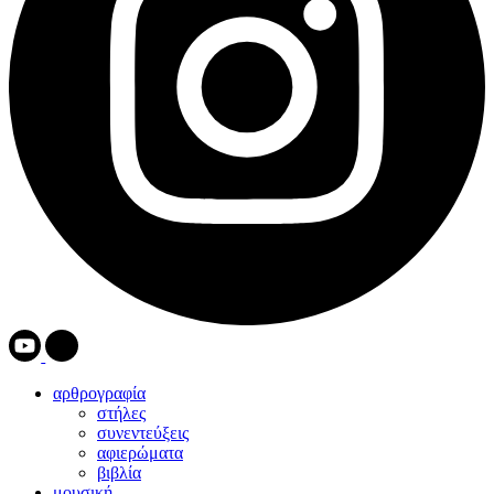
αρθρογραφία
στήλες
συνεντεύξεις
αφιερώματα
βιβλία
μουσική