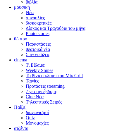
βιβλία
μουσική
Νέα
συναυλίες
δισκοκριτικές
Δίσκος και Τραγούδια του μήνα
Photo stories
θέατρο
Παραστάσεις
θεατρικά νέα
Συνεντεύξεις
cinema
Τι Είδαμε;
Weekly Smiles
Το βίντεο κλαμπ του Mix Grill
Ταινίες
Προτάσεις streaming
7 για την έβδομη
Cine Νέα
Τηλεοπτικές Σειρές
Παίξε!
διαγωνισμοί
Quiz
Μονομαχίες
ατζέντα