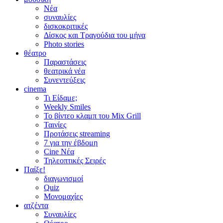
Νέα
συναυλίες
δισκοκριτικές
Δίσκος και Τραγούδια του μήνα
Photo stories
θέατρο
Παραστάσεις
θεατρικά νέα
Συνεντεύξεις
cinema
Τι Είδαμε;
Weekly Smiles
Το βίντεο κλαμπ του Mix Grill
Ταινίες
Προτάσεις streaming
7 για την έβδομη
Cine Νέα
Τηλεοπτικές Σειρές
Παίξε!
διαγωνισμοί
Quiz
Μονομαχίες
ατζέντα
Συναυλίες