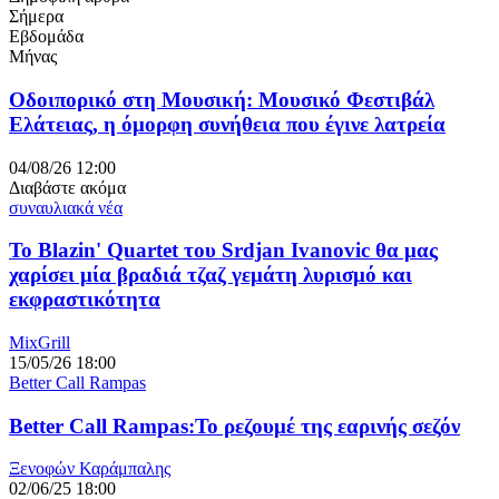
Σήμερα
Εβδομάδα
Μήνας
Οδοιπορικό στη Μουσική: Μουσικό Φεστιβάλ
Ελάτειας, η όμορφη συνήθεια που έγινε λατρεία
04/08/26 12:00
Διαβάστε ακόμα
συναυλιακά νέα
Το Blazin' Quartet του Srdjan Ivanovic θα μας
χαρίσει μία βραδιά τζαζ γεμάτη λυρισμό και
εκφραστικότητα
MixGrill
15/05/26 18:00
Better Call Rampas
Better Call Rampas:To ρεζουμέ της εαρινής σεζόν
Ξενοφών Καράμπαλης
02/06/25 18:00