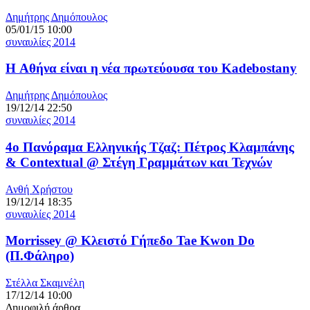
Δημήτρης Δημόπουλος
05/01/15 10:00
συναυλίες 2014
H Αθήνα είναι η νέα πρωτεύουσα του Kadebostany
Δημήτρης Δημόπουλος
19/12/14 22:50
συναυλίες 2014
4ο Πανόραμα Ελληνικής Τζαζ: Πέτρος Κλαμπάνης
& Contextual @ Στέγη Γραμμάτων και Τεχνών
Ανθή Χρήστου
19/12/14 18:35
συναυλίες 2014
Morrissey @ Κλειστό Γήπεδο Tae Kwon Do
(Π.Φάληρο)
Στέλλα Σκαμνέλη
17/12/14 10:00
Δημοφιλή άρθρα