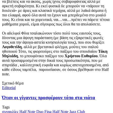
να βλέπεις και να ακούς, χωρίς ίχνος σοβαροφάνειας αλλά με
αρκετή σοβαρότητα. Κι εκεί φυσικά δε μπορούν να «πάρουν τη
δουλειά» με άριες και κλασικά τεμάχια, αλλά με λαϊκά άσματα ή
πιο ελαφρά, αφού όλα αυτά τα έχουν και μπερδεμένα στο μυαλό
τους. Κι είναι και τα χορευτικά, ναι…ναι…πρέπει να πάρετε τέτοια
μαθήματα χορού, είμαι σίγουρος πως όλοι θα τα απολαύσετε.
Οι αδελφοί Φίνα τσαλακώνουν τόσο πολύ τους εαυτούς τους,
δίνοντας μια άψογη παράσταση (με βάση τις εξαιρετικές φωνές
τους και την άψογα-αστεία κινησιολογία τους), που σου θυμίζει
Λογοθετίδη
, αλλά με βρετανικό φλέγμα, μούτες του ιταλού
ηθοποιού Τότο, τις φιοριτούρες στο παίξιμο του σπουδαίου
Τάκη
Μηλιάδη
, το μπουφόνικο παίξιμο του
Χρήστου Ευθυμίου
. Όλα
αυτά προσαρμοσμένα στην δικιά τους προσωπικότητα, που με
σπιρτάδα , καλλιτεχνική ευφυΐα και κυρίως απενοχοποιημένα, από
κάθε είδους ταμπέλα, παρουσίασαν, σε όσους βρέθηκαν στο Half
note.
Σχετικό θέμα
Editorial
Όταν οι γίγαντες προσφέρουν τόπο στα νιάτα
Tags
συναυλίες
Half Note
Duo Fina
Half Note Jazz Club