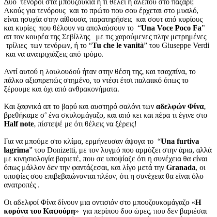
Δυο τενόροι στα μπουζούκια ή τι θέλει η αλεπού στο παζάρι;
Ακούς για τενόρους και το πρώτο που σου έρχεται στο μυαλό,
είναι ησυχία στην αίθουσα, παρατηρήσεις και σουτ από κυρίους
και κυρίες που θέλουν να απολαύσουν το “
Una Voce Poco Fa
”
απ τον κουρέα της Σεβίλλης με τις χαρούμενες πλην μετρημένες
τρίλιες των τενόρων, ή το “
Tu che le vanità
” του Giuseppe Verdi
και να ανατριχιάζεις από τρόμο.
Αντί αυτού η λουλουδού ήταν στην θέση της, και τσαχπίνα, το
πάλκο αξιοπρεπώς στημένο, το ντέφι έτσι παλαιικό όπως το
ξέρουμε και όχι από ανθρακονήματα.
Και ξαφνικά απ το βαρύ και αυστηρό σαλόνι των
αδελφών Φίνα
,
βρεθήκαμε σ’ ένα σκυλομάγαζο, και από κει και πέρα τι έγινε στο
Half note
, πίστεψέ με ότι θέλεις να ξέρεις!
Για να μπούμε στο κλίμα, ερμήνευσαν άψογα το “
Una furtiva
lagrima
” του Donizetti, με τον λυγμό που αρμόζει στην άρια, αλλά
με κινησιολογία βαριετέ, που σε υποψίαζε ότι η συνέχεια θα είναι
όπως μάλλον δεν την φαντάζεσαι, και λίγο μετά την
Granada
, οι
υποψίες σου επιβεβαιώνονται πλέον, ότι η συνέχεια θα είναι όλο
ανατροπές .
Οι αδελφοί Φίνα δίνουν μια οντισιόν στο μπουζουκομάγαζο «
Η
κορόνα του Καψούρη
» για περίπου δυο ώρες, που δεν βαριέσαι