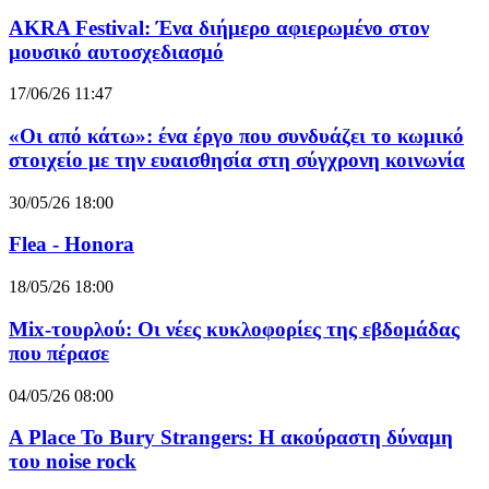
AKRA Festival: Ένα διήμερο αφιερωμένο στον
μουσικό αυτοσχεδιασμό
17/06/26 11:47
«Οι από κάτω»: ένα έργο που συνδυάζει το κωμικό
στοιχείο με την ευαισθησία στη σύγχρονη κοινωνία
30/05/26 18:00
Flea - Honora
18/05/26 18:00
Mix-τουρλού: Οι νέες κυκλοφορίες της εβδομάδας
που πέρασε
04/05/26 08:00
A Place To Bury Strangers: Η ακούραστη δύναμη
του noise rock