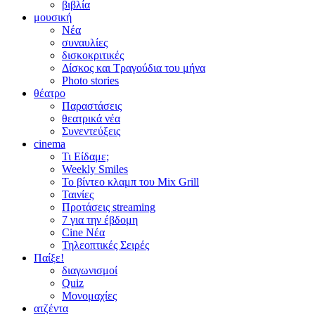
βιβλία
μουσική
Νέα
συναυλίες
δισκοκριτικές
Δίσκος και Τραγούδια του μήνα
Photo stories
θέατρο
Παραστάσεις
θεατρικά νέα
Συνεντεύξεις
cinema
Τι Είδαμε;
Weekly Smiles
Το βίντεο κλαμπ του Mix Grill
Ταινίες
Προτάσεις streaming
7 για την έβδομη
Cine Νέα
Τηλεοπτικές Σειρές
Παίξε!
διαγωνισμοί
Quiz
Μονομαχίες
ατζέντα