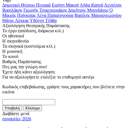
Δημοτικό Θέατρο Πειραιά
Ειρήνη Μακρή
Λήδα Καπνά
Λευτέρης
Βασιλάκης
Γιωργής Τσαμπουράκης
Δημήτρης Μπογδάνος
Ο
Μικρός Πρίγκιπας
Λένα Παπαληγούρα
Βασίλης Μαυρογεωργίου
Θάνος Λέκκας
Υβόννη Τζάθα
Αξιολόγηση Θεατρικής Παράστασης
Το έργο (απόδοση, διάρκεια κτλ.)
Οι ηθοποιοί
Η σκηνοθεσία
Τα σκηνικά (κοστούμια κτλ.)
Η μουσική
Το κοινό
Βαθμός Παράστασης
Πες μας την γνώμη σου!
Έχετε ήδη κάνει αξιολόγηση
Για να αξιολογήσετε επιλέξτε το επιθυμητό αστέρι
Κωδικός επιβεβαίωσης, γράψτε τους χαρακτήρες που βλέπετε στην
εικόνα
Διαβάστε μετά
συναυλίες 2026