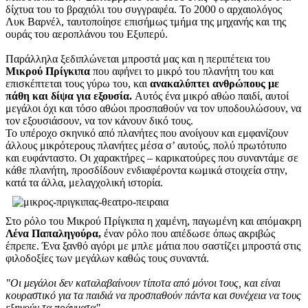
δίχτυα του το βραχιόλι του συγγραφέα. Το 2000 ο αρχαιολόγος
Λυκ Βαρνέλ, ταυτοποίησε επισήμως τμήμα της μηχανής και της
ουράς του αεροπλάνου του Εξυπερύ.
Παράλληλα ξεδιπλώνεται μπροστά μας και η περιπέτεια του
Μικρού Πρίγκιπα
που αφήνει το μικρό του πλανήτη του και
επισκέπτεται τους γύρω του, και
ανακαλύπτει ανθρώπους με
πάθη και δίψα για εξουσία.
Αυτός ένα μικρό αθώο παιδί, αυτοί
μεγάλοι όχι και τόσο αθώοι προσπαθούν να τον υποδουλώσουν, να
τον εξουσιάσουν, να τον κάνουν δικό τους.
Το υπέροχο σκηνικό από πλανήτες που ανοίγουν και εμφανίζουν
άλλους μικρότερους πλανήτες μέσα σ’ αυτούς, πολύ πρωτότυπο
και ευφάνταστο. Οι χαρακτήρες – καρικατούρες που συναντάμε σε
κάθε πλανήτη, προσδίδουν ενδιαφέροντα κωμικά στοιχεία στην,
κατά τα άλλα, μελαγχολική ιστορία.
Στο ρόλο του Μικρού Πρίγκιπα η χαμένη, παγωμένη και απόμακρη
Λένα Παπαληγούρα,
έναν ρόλο που απέδωσε όπως ακριβώς
έπρεπε. Ένα ξανθό αγόρι με μπλε μάτια που σαστίζει μπροστά στις
φιλοδοξίες των μεγάλων καθώς τους συναντά.
"Οι μεγάλοι δεν καταλαβαίνουν τίποτα από μόνοι τους, και είναι
κουραστικό για τα παιδιά να προσπαθούν πάντα και συνέχεια να τους
εξηγούν τα πράγματα".