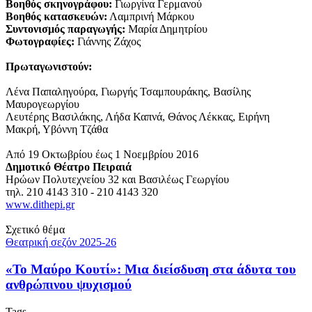
Βοηθός σκηνογράφου:
Γιωργίνα Γερμανού
Βοηθός κατασκευών:
Λαμπρινή Μάρκου
Συντονισμός παραγωγής:
Μαρία Δημητρίου
Φωτογραφίες:
Γιάννης Ζάχος
Πρωταγωνιστούν:
Λένα Παπαληγούρα, Γιωργής Τσαμπουράκης, Βασίλης
Μαυρογεωργίου
Λευτέρης Βασιλάκης, Λήδα Καπνά, Θάνος Λέκκας, Ειρήνη
Μακρή, Υβόννη Τζάθα
Από 19 Οκτωβρίου έως 1 Νοεμβρίου 2016
Δημοτικό Θέατρο Πειραιά
Ηρώων Πολυτεχνείου 32 και Βασιλέως Γεωργίου
τηλ. 210 4143 310 - 210 4143 320
www.dithepi.gr
Σχετικό θέμα
Θεατρική σεζόν 2025-26
«Το Μαύρο Κουτί»: Μια διείσδυση στα άδυτα του
ανθρώπινου ψυχισμού
Tags