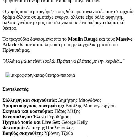
κρύβονται τα όνειρα και των δύο πρωταγωνιστών.
Ο χορός που περιτριγύριζε τους δύο πρωταγωνιστές σαν σε αρχαίο
δράμα άλλοτε συμμετείχε ενεργά, άλλοτε είχε ρόλο αφηγητή,
άλλοτε γινόταν μέρος του σκηνικού σε ένα υπέροχο σωματικό
θέατρο.
Τα τραγούδια δανεισμένα από το
Moulin Rouge
και τους
Massive
Attack
έδεσαν καταπληκτικά με τη μελαγχολική ματιά του
Πρίγκιπά μας.
"Αλλά τα μάτια είναι τυφλά. Πρέπει να βλέπεις με την καρδιά..."
Συντελεστές:
Σύλληψη και σκηνοθεσία:
Δημήτρης Μπογδάνος
Δραματουργικός συνεργάτης:
Βασίλης Μαυρογεωργίου
Σκηνικά και κοστούμια:
Πάρις Μέξης
Κινησιολογία:
Έλενα Γεροδήμου
Ηχητικό τοπίο και Live Set:
George Kelly
Φωτισμοί:
Λευτέρης Παυλόπουλος
Βοηθός σκηνοθέτη:
Υβόννη Τζάθα