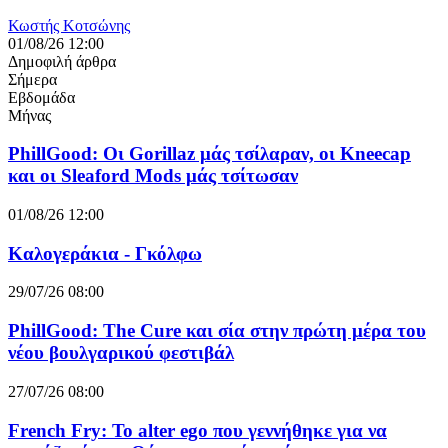
Κωστής Κοτσώνης
01/08/26 12:00
Δημοφιλή άρθρα
Σήμερα
Εβδομάδα
Μήνας
PhillGood: Οι Gorillaz μάς τσίλαραν, οι Kneecap
και οι Sleaford Mods μάς τσίτωσαν
01/08/26 12:00
Καλογεράκια - Γκόλφω
29/07/26 08:00
PhillGood: The Cure και σία στην πρώτη μέρα του
νέου βουλγαρικού φεστιβάλ
27/07/26 08:00
French Fry: Το alter ego που γεννήθηκε για να