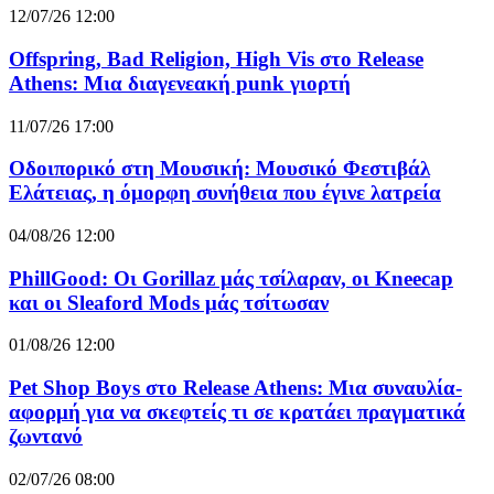
12/07/26 12:00
Offspring, Bad Religion, High Vis στο Release
Athens: Μια διαγενεακή punk γιορτή
11/07/26 17:00
Οδοιπορικό στη Μουσική: Μουσικό Φεστιβάλ
Ελάτειας, η όμορφη συνήθεια που έγινε λατρεία
04/08/26 12:00
PhillGood: Οι Gorillaz μάς τσίλαραν, οι Kneecap
και οι Sleaford Mods μάς τσίτωσαν
01/08/26 12:00
Pet Shop Boys στο Release Athens: Μια συναυλία-
αφορμή για να σκεφτείς τι σε κρατάει πραγματικά
ζωντανό
02/07/26 08:00