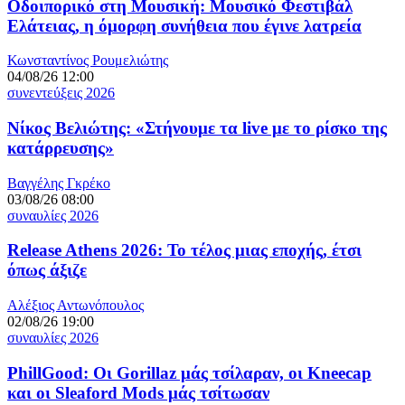
Οδοιπορικό στη Μουσική: Μουσικό Φεστιβάλ
Ελάτειας, η όμορφη συνήθεια που έγινε λατρεία
Κωνσταντίνος Ρουμελιώτης
04/08/26 12:00
συνεντεύξεις 2026
Νίκος Βελιώτης: «Στήνουμε τα live με το ρίσκο της
κατάρρευσης»
Βαγγέλης Γκρέκο
03/08/26 08:00
συναυλίες 2026
Release Athens 2026: Το τέλος μιας εποχής, έτσι
όπως άξιζε
Αλέξιος Αντωνόπουλος
02/08/26 19:00
συναυλίες 2026
PhillGood: Οι Gorillaz μάς τσίλαραν, οι Kneecap
και οι Sleaford Mods μάς τσίτωσαν