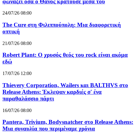
φωνάζει όσα ο Θάνος κρατούσε μέσα του
24/07/26 08:00
The Cure στη Φιλιππούπολη: Μια διαφορετική
οπτική
21/07/26 08:00
Robert Plant: Ο χρυσός θεός του rock είναι ακόμα
εδώ
17/07/26 12:00
Thievery Corporation, Wailers και BALTHVS στο
Release Athens: Έκλεψαν καρδιές σ' ένα
παραθαλάσσιο πάρτι
16/07/26 08:00
Pantera, Trivium, Bodysnatcher στο Release Athens:
Μια συναυλία που περιμέναμε χρόνια