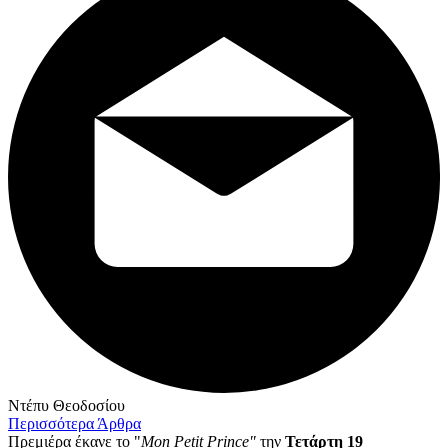
Ντέπυ Θεοδοσίου
Περισσότερα Άρθρα
Πρεμιέρα έκανε το "
Mon Petit Prince"
την
Τετάρτη 19