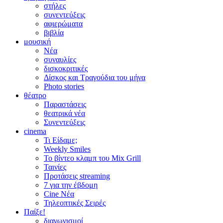
στήλες
συνεντεύξεις
αφιερώματα
βιβλία
μουσική
Νέα
συναυλίες
δισκοκριτικές
Δίσκος και Τραγούδια του μήνα
Photo stories
θέατρο
Παραστάσεις
θεατρικά νέα
Συνεντεύξεις
cinema
Τι Είδαμε;
Weekly Smiles
Το βίντεο κλαμπ του Mix Grill
Ταινίες
Προτάσεις streaming
7 για την έβδομη
Cine Νέα
Τηλεοπτικές Σειρές
Παίξε!
διαγωνισμοί