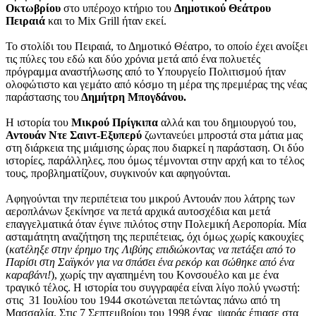
Οκτωβρίου
στο υπέροχο κτήριο του
Δημοτικού Θεάτρου
Πειραιά
και το Mix Grill ήταν εκεί.
Το στολίδι του Πειραιά, το Δημοτικό Θέατρο, το οποίο έχει ανοίξει
τις πύλες του εδώ και δύο χρόνια μετά από ένα πολυετές
πρόγραμμα αναστήλωσης από το Υπουργείο Πολιτισμού ήταν
ολοφώτιστο και γεμάτο από κόσμο τη μέρα της πρεμιέρας της νέας
παράστασης του
Δημήτρη Μπογδάνου.
Η ιστορία του
Μικρού Πρίγκιπα
αλλά και του δημιουργού του,
Αντουάν Ντε Σαιντ-Εξυπερύ
ζωντανεύει μπροστά στα μάτια μας
στη διάρκεια της μιάμισης ώρας που διαρκεί η παράσταση. Οι δύο
ιστορίες, παράλληλες, που όμως τέμνονται στην αρχή και το τέλος
τους, προβληματίζουν, συγκινούν και αφηγούνται.
Αφηγούνται την περιπέτεια του μικρού Αντουάν που λάτρης των
αεροπλάνων ξεκίνησε να πετά αρχικά αυτοσχέδια και μετά
επαγγελματικά όταν έγινε πιλότος στην Πολεμική Αεροπορία. Μία
ασταμάτητη αναζήτηση της περιπέτειας, όχι όμως χωρίς κακουχίες
(
κατέληξε στην έρημο της Λιβύης επιδιώκοντας να πετάξει από το
Παρίσι στη Σαϊγκόν για να σπάσει ένα ρεκόρ και σώθηκε από ένα
καραβάνι!
), χωρίς την αγαπημένη του Κονσουέλο και με ένα
τραγικό τέλος. Η ιστορία του συγγραφέα είναι λίγο πολύ γνωστή:
στις
31 Ιουλίου του 1944 σκοτώνεται πετώντας πάνω από τη
Μασσαλία. Στις 7 Σεπτεμβρίου του 1998 ένας ψαράς έπιασε στα