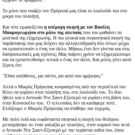
Το μόνο που νοιάζει τον Πρίγκιπά μας είναι το λουλούδι του στο
μικρό του πλανήτη.
Και τότε εμφανίζεται
η υπέροχη σκηνή με τον Βασίλη
Μαυρογεωργίου στο ρόλο της αλεπούς
που του μαθαίνει τα
μυστικά της εξημέρωσης. Η πιο γλυκιά και συγκινητική σκηνή της
παράστασης που μας δείχνει την αλληλεπίδραση δύο όντων μέχρι
να εμπιστευτούν ο ένας τον άλλο. Μήπως έτσι δεν γίνεται και στις
διαπροσωπικές μας σχέσεις; Μας παίρνει χρόνο να εξημερώσουμε
και να εμπιστευθούμε τελικά ο ένας τον άλλο. Και μόλις γίνει αυτό
ξέρεις ότι:
"Είσαι υπεύθυνος, για πάντα, για αυτό που ημέρεψες"
Αλλά ο Μικρός Πρίγκιπας κουρασμένος από την περιπέτειά του
θέλει να γυρίσει στον πλανήτη του, στο λουλούδι του. Το ίδιο
ήθελε και ο Αντουάν Ντε Σαιντ-Εξυπερύ να γυρίσει στη βάση του,
στην Κονσουέλο του. Ο τελευταίος δεν τα κατάφερε ποτέ.
Ελπίζουμε ο Μικρός Πρίγκιπας να στάθηκε πιο τυχερός.
Με πολύ λιτά και ευφάνταστα σκηνικά η σκηνή του θεάτρου
μετατράπηκε σε έναν γαλαξία με πλανήτες, στον ουρανό που πετά
ο Αντουάν Ντε Σαιντ-Εξυπερύ με την τεράστια σαΐτα του, όπου