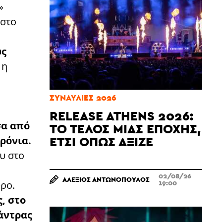
»
 στο
ώς
 η
ΣΥΝΑΥΛΊΕΣ 2026
RELEASE ATHENS 2026:
σα από
ΤΟ ΤΈΛΟΣ ΜΙΑΣ ΕΠΟΧΉΣ,
ΈΤΣΙ ΌΠΩΣ ΆΞΙΖΕ
χρόνια.
υ στο
02/08/26
ΑΛΈΞΙΟΣ ΑΝΤΩΝΌΠΟΥΛΟΣ
19:00
υρο.
, στο
άντρας