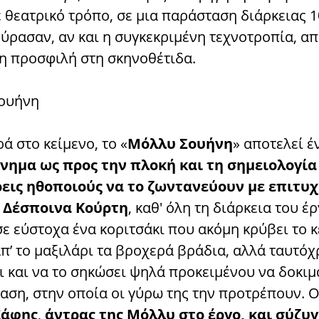
 θεατρικό τρόπο, σε μια παράσταση διάρκειας 1
ύρασαν, αν και η συγκεκριμένη τεχνοτροπία, απ
η προσφιλή στη σκηνοθέτιδα.
 στο κείμενο, το «
Μόλλυ Σουήνη
» αποτελεί έ
ημα ως προς την πλοκή και τη σημειολογία
ρεις ηθοποιούς να το ζωντανεύουν με επιτυχ
Η
Δέσποινα Κούρτη
, καθ' όλη τη διάρκεια του έ
ε εύστοχα ένα κοριτσάκι που ακόμη κρύβει το 
π’ το μαξιλάρι τα βροχερά βράδια, αλλά ταυτό
ι και να το σηκώσει ψηλά προκειμένου να δοκιμ
αση, στην οποία οι γύρω της την προτρέπουν. 
Ξάφης
,
άντρας της Μόλλυ στο έργο, και σύζυγ