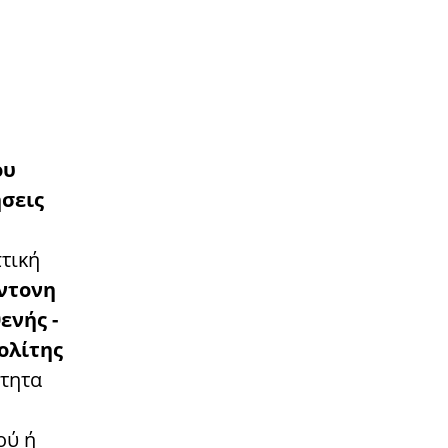
ου
σεις
πτική
ντονη
ενής -
πολίτης
τητα
ού ή