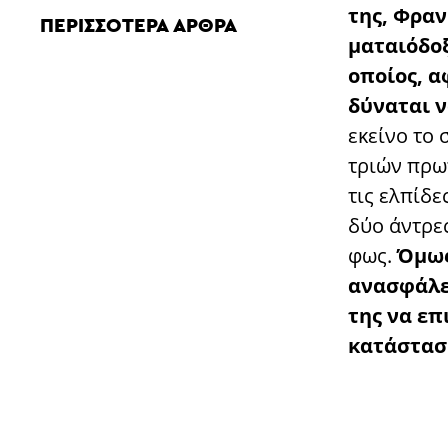
της, Φραν
ΠΕΡΙΣΣΌΤΕΡΑ ΆΡΘΡΑ
ματαιόδοξ
οποίος, α
δύναται ν
εκείνο το 
τριών πρωτ
τις ελπίδε
δύο άντρες
φως.
Όμως
ανασφάλε
της να επ
κατάστασ