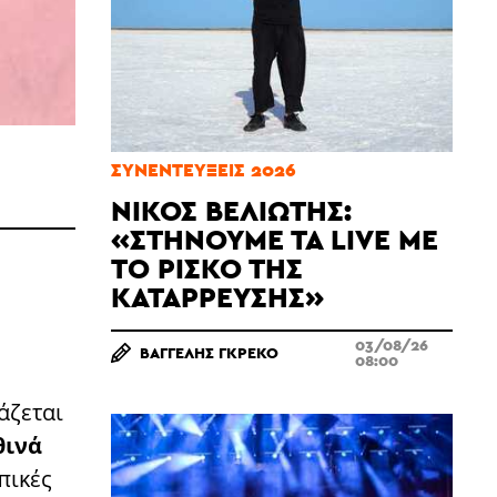
ΣΥΝΕΝΤΕΎΞΕΙΣ 2026
ΝΊΚΟΣ ΒΕΛΙΏΤΗΣ:
«ΣΤΉΝΟΥΜΕ ΤΑ LIVE ΜΕ
ΤΟ ΡΊΣΚΟ ΤΗΣ
ΚΑΤΆΡΡΕΥΣΗΣ»
03/08/26
ΒΑΓΓΈΛΗΣ ΓΚΡΈΚΟ
08:00
άζεται
θινά
πικές