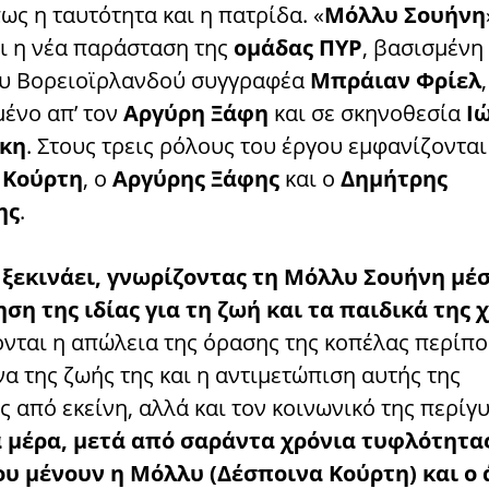
ως η ταυτότητα και η πατρίδα. «
Μόλλυ Σουήνη
ι η νέα παράσταση της
ομάδας ΠΥΡ
, βασισμένη
ου Βορειοϊρλανδού συγγραφέα
Μπράιαν Φρίελ
,
ένο απ’ τον
Αργύρη Ξάφη
και σε σκηνοθεσία
Ι
κη
. Στους τρεις ρόλους του έργου εμφανίζονται
 Κούρτη
, ο
Αργύρης Ξάφης
και ο
Δημήτρης
ης
.
 ξεκινάει, γνωρίζοντας τη Μόλλυ Σουήνη μέ
ση της ιδίας για τη ζωή και τα παιδικά της 
νται η απώλεια της όρασης της κοπέλας περίπο
α της ζωής της και η αντιμετώπιση αυτής της
 από εκείνη, αλλά και τον κοινωνικό της περίγ
 μέρα, μετά από σαράντα χρόνια τυφλότητας
υ μένουν η Μόλλυ (Δέσποινα Κούρτη) και ο 