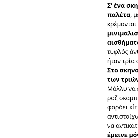
Σ’ ένα σκ
παλέτα
, 
κρέμονται 
μινιμαλι
αισθήματ
τυφλός άν
ήταν τρία 
Στο σκηνο
των τριώ
Μόλλυ να ε
ροζ σκαμπ
φοράει κίτ
αντιστοίχ
να αντικα
έμεινε μ