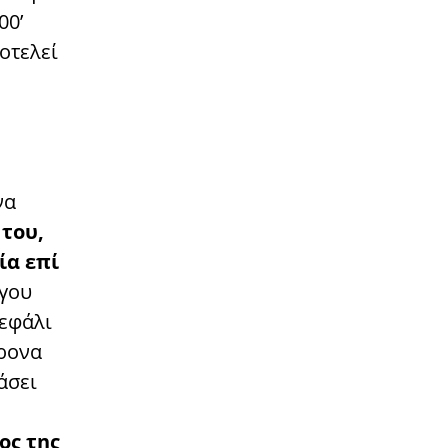
00’
οτελεί
να
 του,
ία επί
ργου
κεφάλι
χρονα
άσει
Ο
ος της