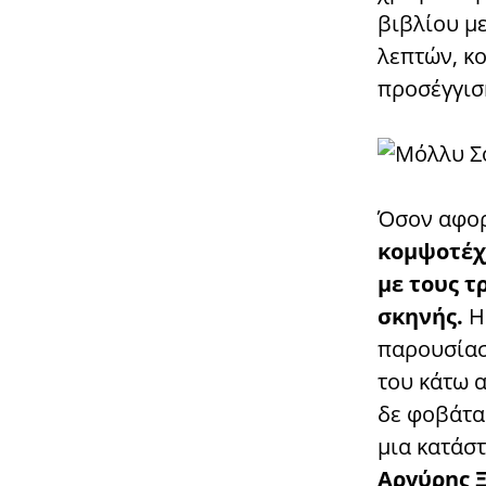
βιβλίου με
λεπτών, κο
προσέγγισ
Όσον αφορά
κομψοτέχν
με τους τ
σκηνής.
παρουσίασ
του κάτω α
δε φοβάτα
μια κατάστ
Αργύρης 