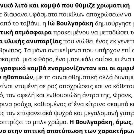
ηνικό λιτό και κομψό που θύμιζε χρωματική
με διάφανα υφάσματα ποικίλων αποχρώσεων να
από το ταβάνι, η
Ιώ Βουλγαράκη
δημιούργησε 
στική ατμόσφαιρα
προκειμένου να μεταδώσει τ
α υλικής ανυπαρξίας
που νιώθει ένας εκ γενετ
θρωπος. Τα μόνα αντικείμενα που υπήρχαν επί 
σκαμπό, μια κιθάρα, ένα μπουκάλι ουίσκι κι ένα 
γραφικό καμβά εναρμονίζονταν και οι αμφι
ν ηθοποιών
, με τη συναισθηματική αλλά δυναμ
ίναι ντυμένη σε ροζ αποχρώσεις και να κάθεται
ό, τον αφελή και ενθουσιώδη άντρα της, Φρανκ,
ρινα ρούχα, καθισμένος σ’ ένα κίτρινο σκαμπό κ
ως τον επιφανειακά ψυχρό και μεγαλομανή γιατρ
τοπτρίζει το μπλε χρώμα.
Η Βουλγαράκη, όμως,
όνο στην οπτική αποτύπωση των χαρακτήρω