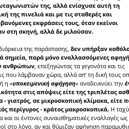
ωταγωνιστών της, αλλά ενίσχυσε αυτή τη
κή της πινελιά και με τις σταθερές και
ανόμενες εκφράσεις τους, όταν εκείνοι
ν στη σκηνή, αλλά δε μιλούσαν.
 διάρκεια της παράστασης,
δεν υπήρξαν καθόλ
κά σημεία, παρά μόνο εναλλασσόμενες αφηγή
ν ανθρώπων
, επεξηγώντας τα γεγονότα και τις
ς που λάμβαναν χώρα, αλλά απ’ τη δική τους ο
ή η «
υποκειμενική αφήγηση
» αναδεικνύει την
έ
κότητα στις απόψεις είτε της τριπλέτας ασθ
α - γιατρός, σε μικροσκοπική κλίμακα, είτε 
κός περίγυρος - κράτος μακροσκοπικά.
Η ταχύ
α και οι έντονες συναισθηματικές εναλλαγές ως
οί στο λόγο, αν και θύμιζαν αφήγηση παραμυθι