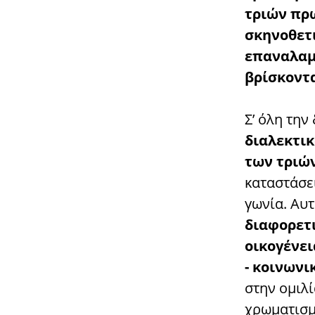
τριών πρ
σκηνοθετι
επαναλαμβ
βρίσκοντα
Σ’ όλη την
διαλεκτι
των τριώ
καταστάσει
γωνία. Αυτ
διαφορετι
οικογένει
- κοινωνι
στην ομιλί
χρωματισμ