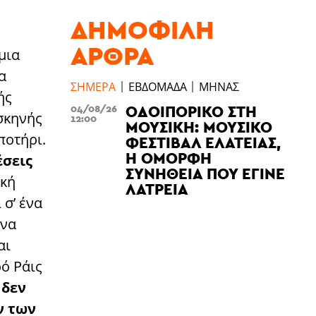
ΔΗΜΟΦΙΛΉ
ΆΡΘΡΑ
μια
α
ΣΉΜΕΡΑ
ΕΒΔΟΜΆΔΑ
ΜΉΝΑΣ
ής
ΟΔΟΙΠΟΡΙΚΌ ΣΤΗ
04/08/26
σκηνής
12:00
ΜΟΥΣΙΚΉ: ΜΟΥΣΙΚΌ
ποτήρι.
ΦΕΣΤΙΒΆΛ ΕΛΆΤΕΙΑΣ,
Η ΌΜΟΡΦΗ
έσεις
ΣΥΝΉΘΕΙΑ ΠΟΥ ΈΓΙΝΕ
ική
ΛΑΤΡΕΊΑ
 σ’ ένα
 να
αι
ό Ράις
 δεν
ν των