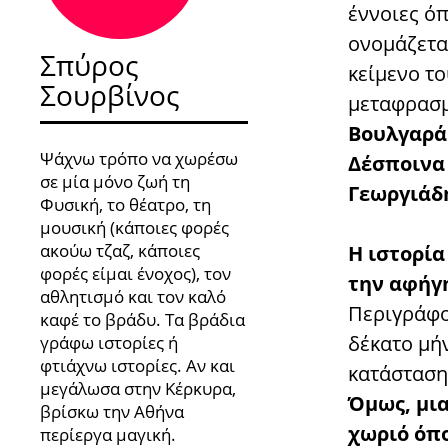
έννοιες όπ
ονομάζετα
Σπύρος
κείμενο τ
Σουρβίνος
μεταφρασμ
Βουλγαρά
Ψάχνω τρόπο να χωρέσω
Δέσποινα
σε μία μόνο ζωή τη
Γεωργιάδ
Φυσική, το θέατρο, τη
μουσική (κάποιες φορές
ακούω τζαζ, κάποιες
Η ιστορία
φορές είμαι ένοχος), τον
την αφήγη
αθλητισμό και τον καλό
Περιγράφο
καφέ το βράδυ. Τα βράδια
δέκατο μήν
γράφω ιστορίες ή
φτιάχνω ιστορίες. Αν και
κατάστασης
μεγάλωσα στην Κέρκυρα,
Όμως, μια
βρίσκω την Αθήνα
χωριό όπο
περίεργα μαγική.