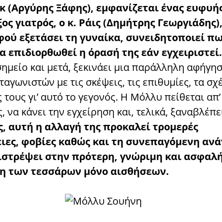
κ (Αργύρης Ξάφης), εμφανίζεται ένας ευφυή
ος γιατρός, ο κ. Ράις (Δημήτρης Γεωργιάδης),
φού εξετάσει τη γυναίκα, συνειδητοποιεί π
α επιδιορθωθεί η όρασή της εάν εγχειριστεί.
σημείο και μετά, ξεκινάει μια παράλληλη αφήγη
αγωνιστών με τις σκέψεις, τις επιθυμίες, τα σχέ
ς τους γι’ αυτό το γεγονός. Η Μόλλυ πείθεται απ’
, να κάνει την εγχείρηση και, τελικά, ξαναβλέπε
, αυτή η αλλαγή της προκαλεί τρομερές
ιες, φοβίες καθώς και τη συνεπαγόμενη αν
ιστρέψει στην πρότερη, γνώριμη και ασφαλ
η των τεσσάρων μόνο αισθήσεων.