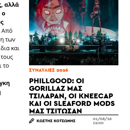
ς, αλλά
 ο
ως
Από
ση των
δια και
 τους
ι το
ΣΥΝΑΥΛΊΕΣ 2026
PHILLGOOD: ΟΙ
άγκη
GORILLAZ ΜΆΣ
ή
ΤΣΊΛΑΡΑΝ, ΟΙ KNEECAP
ΚΑΙ ΟΙ SLEAFORD MODS
ΜΆΣ ΤΣΊΤΩΣΑΝ
01/08/26
ΚΩΣΤΉΣ ΚΟΤΣΏΝΗΣ
12:00