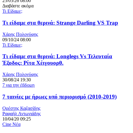
25/05/26 08:00
Διαβάστε ακόμα
Τι Είδαμε;
Τι είδαμε στα θερινά: Strange Darling VS Trap
Χάρης Πολονύφης
09/10/24 08:00
Τι Είδαμε;
Τι είδαμε στα θερινά: Longlegs Vs Τελευταία
Έξοδος: Ρίτα Χέιγουορθ.
Χάρης Πολονύφης
30/08/24 19:30
7 για την έβδομη
7 ταινίες με ήρωες υπό περιορισμό (2010-2019)
Ορέστης Καζασίδης
Ραφαήλ Αντωνιάδης
10/04/20 09:25
Cine Νέα