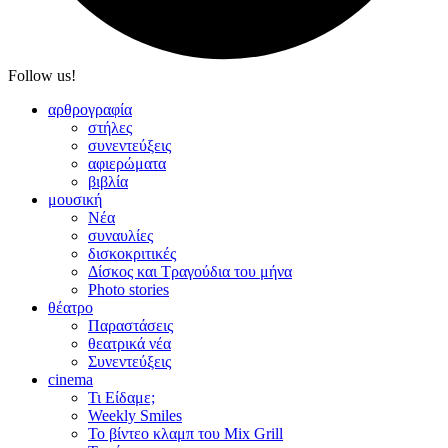
Follow us!
αρθρογραφία
στήλες
συνεντεύξεις
αφιερώματα
βιβλία
μουσική
Νέα
συναυλίες
δισκοκριτικές
Δίσκος και Τραγούδια του μήνα
Photo stories
θέατρο
Παραστάσεις
θεατρικά νέα
Συνεντεύξεις
cinema
Τι Είδαμε;
Weekly Smiles
Το βίντεο κλαμπ του Mix Grill