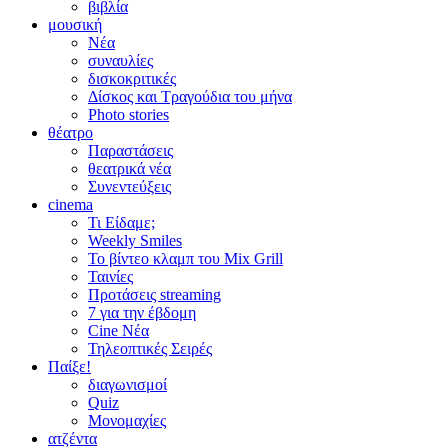
βιβλία
μουσική
Νέα
συναυλίες
δισκοκριτικές
Δίσκος και Τραγούδια του μήνα
Photo stories
θέατρο
Παραστάσεις
θεατρικά νέα
Συνεντεύξεις
cinema
Τι Είδαμε;
Weekly Smiles
Το βίντεο κλαμπ του Mix Grill
Ταινίες
Προτάσεις streaming
7 για την έβδομη
Cine Νέα
Τηλεοπτικές Σειρές
Παίξε!
διαγωνισμοί
Quiz
Μονομαχίες
ατζέντα