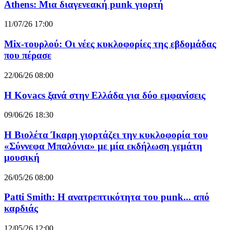
Athens: Μια διαγενεακή punk γιορτή
11/07/26 17:00
Mix-τουρλού: Οι νέες κυκλοφορίες της εβδομάδας
που πέρασε
22/06/26 08:00
Η Kovacs ξανά στην Ελλάδα για δύο εμφανίσεις
09/06/26 18:30
Η Βιολέτα Ίκαρη γιορτάζει την κυκλοφορία του
«Σύννεφα Μπαλόνια» με μία εκδήλωση γεμάτη
μουσική
26/05/26 08:00
Patti Smith: Η ανατρεπτικότητα του punk... από
καρδιάς
12/05/26 12:00