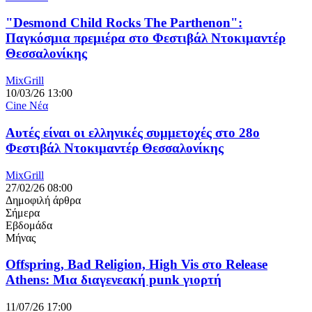
"Desmond Child Rocks The Parthenon":
Παγκόσμια πρεμιέρα στο Φεστιβάλ Ντοκιμαντέρ
Θεσσαλονίκης
MixGrill
10/03/26 13:00
Cine Νέα
Αυτές είναι οι ελληνικές συμμετοχές στο 28ο
Φεστιβάλ Ντοκιμαντέρ Θεσσαλονίκης
MixGrill
27/02/26 08:00
Δημοφιλή άρθρα
Σήμερα
Εβδομάδα
Μήνας
Offspring, Bad Religion, High Vis στο Release
Athens: Μια διαγενεακή punk γιορτή
11/07/26 17:00