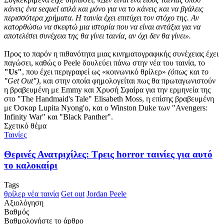
κάνεις ένα sequel απλά και μόνο για να το κάνεις και να βγάλεις
περισσότερα χρήματα. Η ταινία έχει επιτύχει τον στόχο της. Αν
κατορθώσω να σκεφτώ μια ιστορία που να είναι αντάξια για να
αποτελέσει συνέχεια της θα γίνει ταινία, αν όχι δεν θα γίνει».
Προς το παρόν η πιθανότητα μιας κινηματογραφικής συνέχειας έχει
παγώσει, καθώς ο Peele δουλεύει πάνω στην νέα του ταινία, το
"Us"
, που έχει περιγραφεί ως «κοινωνικό θρίλερ»
(όπως και το
"Get Out")
, και στην οποία φημολογείται πως θα πρωταγωνιστούν
η βραβευμένη με Emmy και Χρυσή Σφαίρα για την ερμηνεία της
στο "The Handmaid's Tale" Elisabeth Moss, η επίσης βραβευμένη
με Όσκαρ Lupita Nyong'o, και ο Winston Duke των "Avengers:
Infinity War" και "Black Panther".
Σχετικό θέμα
Ταινίες
Θερινές Ανατριχίλες: Τρεις horror ταινίες για αυτό
το καλοκαίρι
Tags
θρίλερ
νέα ταινία
Get out
Jordan Peele
Αξιολόγηση
Βαθμός
Βαθμολογήστε το άρθρο