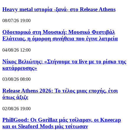
Heavy metal ιστορία -ξανά- στο Release Athens
08/07/26 19:00
Οδοιπορικό στη Μουσική: Μουσικό Φεστιβάλ
Ελάτειας, η όμορφη συνήθεια που έγινε λατρεία
04/08/26 12:00
Νίκος Βελιώτης: «Στήνουμε τα live με το ρίσκο της
κατάρρευσης»
03/08/26 08:00
Release Athens 2026: Το τέλος μιας εποχής, έτσι
όπως άξιζε
02/08/26 19:00
PhillGood: Οι Gorillaz μάς τσίλαραν, οι Kneecap
και οι Sleaford Mods μάς τσίτωσαν