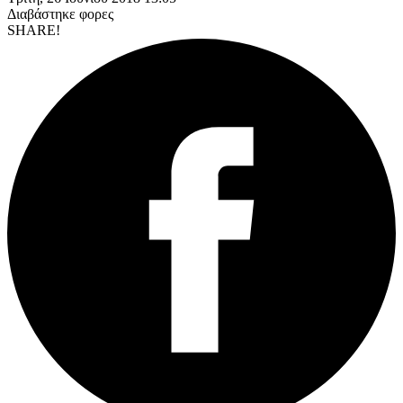
Διαβάστηκε
φορες
SHARE!