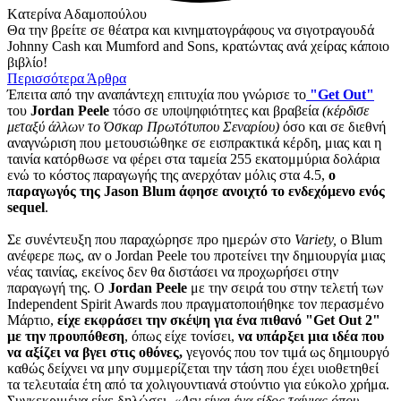
Kατερίνα Αδαμοπούλου
Θα την βρείτε σε θέατρα και κινηματογράφους να σιγοτραγουδά
Johnny Cash και Mumford and Sons, κρατώντας ανά χείρας κάποιο
βιβλίο!
Περισσότερα Άρθρα
Έπειτα από την αναπάντεχη επιτυχία που γνώρισε το
"Get Out"
του
Jordan Peele
τόσο σε υποψηφιότητες και βραβεία
(κέρδισε
μεταξύ άλλων το Όσκαρ Πρωτότυπου Σεναρίου)
όσο και σε διεθνή
αναγνώριση που μετουσιώθηκε σε εισπρακτικά κέρδη, μιας και η
ταινία κατόρθωσε να φέρει στα ταμεία 255 εκατομμύρια δολάρια
ενώ το κόστος παραγωγής της ανερχόταν μόλις στα 4.5,
ο
παραγωγός της Jason Blum άφησε ανοιχτό το ενδεχόμενο ενός
sequel
.
Σε συνέντευξη που παραχώρησε προ ημερών στο
Variety,
ο Blum
ανέφερε πως, αν ο Jordan Peele του προτείνει την δημιουργία μιας
νέας ταινίας, εκείνος δεν θα διστάσει να προχωρήσει στην
παραγωγή της. Ο
Jordan Peele
με την σειρά του στην τελετή των
Independent Spirit Awards που πραγματοποιήθηκε τον περασμένο
Μάρτιο,
είχε εκφράσει την σκέψη για ένα πιθανό "Get Out 2"
με την προυπόθεση
, όπως είχε τονίσει,
να υπάρξει μια ιδέα που
να αξίζει να βγει στις οθόνες,
γεγονός που τον τιμά ως δημιουργό
καθώς δείχνει να μην συμμερίζεται την τάση που έχει υιοθετηθεί
τα τελευταία έτη από τα χολιγουντιανά στούντιο για εύκολο χρήμα.
Συγκεκριμένα είχε δηλώσει,
«Δεν είναι ένα είδος ταίνιας όπου