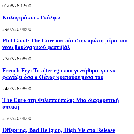
01/08/26 12:00
Καλογεράκια - Γκόλφω
29/07/26 08:00
PhillGood: The Cure και σία στην πρώτη μέρα του
νέου βουλγαρικού φεστιβάλ
27/07/26 08:00
French Fry: Το alter ego που γεννήθηκε για να
φωνάζει όσα ο Θάνος κρατούσε μέσα του
24/07/26 08:00
The Cure στη Φιλιππούπολη: Μια διαφορετική
οπτική
21/07/26 08:00
Offspring, Bad Religion, High Vis στο Release