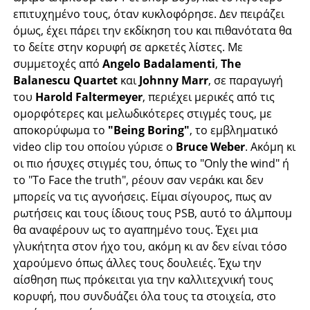
επιτυχημένο τους, όταν κυκλοφόρησε. Δεν πειράζει
όμως, έχει πάρει την εκδίκηση του και πιθανότατα θα
το δείτε στην κορυφή σε αρκετές λίστες. Με
συμμετοχές από
Angelo Badalamenti
,
The
Balanescu Quartet
και
Johnny Marr
, σε παραγωγή
του
Harold Faltermeyer
, περιέχει μερικές από τις
ομορφότερες και μελωδικότερες στιγμές τους, με
αποκορύφωμα το
"Being Boring"
, το εμβληματικό
video clip του οποίου γύρισε ο
Bruce Weber
. Ακόμη κι
οι πιο ήσυχες στιγμές του, όπως το "Only the wind" ή
το "To Face the truth", ρέουν σαν νεράκι και δεν
μπορείς να τις αγνοήσεις. Είμαι σίγουρος, πως αν
ρωτήσεις και τους ίδιους τους PSB, αυτό το άλμπουμ
θα αναφέρουν ως το αγαπημένο τους. Έχει μια
γλυκήτητα στον ήχο του, ακόμη κι αν δεν είναι τόσο
χαρούμενο όπως άλλες τους δουλειές. Έχω την
αίσθηση πως πρόκειται για την καλλιτεχνική τους
κορυφή, που συνδυάζει όλα τους τα στοιχεία, στο