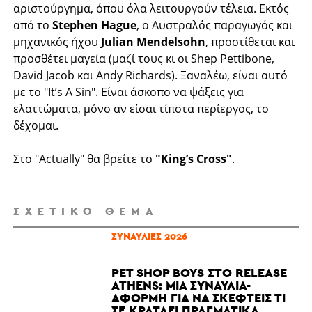
αριστούργημα, όπου όλα λειτουργούν τέλεια. Εκτός
από το
Stephen Hague
, ο Αυστραλός παραγωγός και
μηχανικός ήχου
Julian Mendelsohn
, προστίθεται και
προσθέτει μαγεία (μαζί τους κι οι Shep Pettibone,
David Jacob και Andy Richards). Ξαναλέω, είναι αυτό
με το "It’s A Sin". Είναι άσκοπο να ψάξεις για
ελαττώματα, μόνο αν είσαι τίποτα περίεργος, το
δέχομαι.
Στο "Actually" θα βρείτε το
"King’s Cross"
.
ΣΧΕΤΙΚΌ ΘΈΜΑ
ΣΥΝΑΥΛΊΕΣ 2026
PET SHOP BOYS ΣΤΟ RELEASE
ATHENS: ΜΙΑ ΣΥΝΑΥΛΊΑ-
ΑΦΟΡΜΉ ΓΙΑ ΝΑ ΣΚΕΦΤΕΊΣ ΤΙ
ΣΕ ΚΡΑΤΆΕΙ ΠΡΑΓΜΑΤΙΚΆ