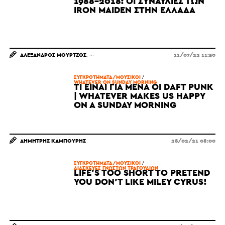
1988-2018: ΟΙ ΣΥΝΑΥΛΊΕΣ ΤΩΝ
IRON MAIDEN ΣΤΗΝ ΕΛΛΆΔΑ
ΑΛΈΞΑΝΔΡΟΣ ΜΟΎΡΤΖΟΣ
11/07/22 11:50
ΣΥΓΚΡΟΤΗΜΑΤΑ/ΜΟΥΣΙΚΟΙ
/
WHATEVER ON SUNDAY MORNING
ΤΙ ΕΊΝΑΙ ΓΙΑ ΜΈΝΑ ΟΙ DAFT PUNK
| WHATEVER MAKES US HAPPY
ON A SUNDAY MORNING
ΔΗΜΉΤΡΗΣ ΚΑΜΠΟΎΡΗΣ
28/02/21 08:00
ΣΥΓΚΡΟΤΗΜΑΤΑ/ΜΟΥΣΙΚΟΙ
/
ΔΙΑΣΚΕΥΈΣ ΓΝΩΣΤΏΝ ΤΡΑΓΟΥΔΙΏΝ
LIFE'S TOO SHORT TO PRETEND
YOU DON'T LIKE MILEY CYRUS!