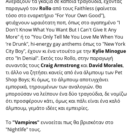
Ανεβάζουν τα γκάζια σε κάποια τραγούδια, έχοντας
παραγωγό τον
Rollo
από τους Faithless (φαίνεται
τόσο στο εναρκτήριο "For Your Own Good"),
φτιάχνουν ωραιότατη ποπ, όπως στο αγαπημένο "I
Don't Know What You Want But I Can't Give It Any
More" ή το "You Only Tell Me You Love Me When You
‘re Drunk", hi-energy gay anthems όπως το "New York
City Boy", έχουν κι ένα ντουέτο με την
Kylie Minogue
στο "In Denial". Εκτός του Rollo, στην παραγωγή
συναντάς τους
Craig Armstrong
και
David Morales
,
τι άλλο να ζητήσει κανείς από ένα άλμπουμ των Pet
Shop Boys; Κι όμως, το άλμπουμ αποτυγχάνει
εμπορικά, τηρουμένων των αναλογιών. Θα
μπορούσαν να λείπουν ένα δύο τραγούδια, δε νομίζω
ότι προσφέρουν κάτι, όμως και πάλι είναι ένα καλό
άλμπουμ, γεμάτο ιδέες και εμπειρίες.
Το
"Vampires"
εννοείται πως θα βρισκόταν στο
"Nightlife" τους.