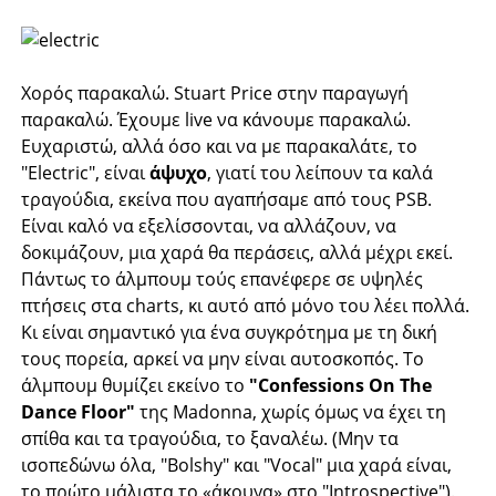
Χορός παρακαλώ. Stuart Price στην παραγωγή
παρακαλώ. Έχουμε live να κάνουμε παρακαλώ.
Ευχαριστώ, αλλά όσο και να με παρακαλάτε, το
"Electric", είναι
άψυχο
, γιατί του λείπουν τα καλά
τραγούδια, εκείνα που αγαπήσαμε από τους PSB.
Είναι καλό να εξελίσσονται, να αλλάζουν, να
δοκιμάζουν, μια χαρά θα περάσεις, αλλά μέχρι εκεί.
Πάντως το άλμπουμ τούς επανέφερε σε υψηλές
πτήσεις στα charts, κι αυτό από μόνο του λέει πολλά.
Κι είναι σημαντικό για ένα συγκρότημα με τη δική
τους πορεία, αρκεί να μην είναι αυτοσκοπός. Το
άλμπουμ θυμίζει εκείνο το
"Confessions On The
Dance Floor"
της Madonna, χωρίς όμως να έχει τη
σπίθα και τα τραγούδια, το ξαναλέω. (Μην τα
ισοπεδώνω όλα, "Bolshy" και "Vocal" μια χαρά είναι,
το πρώτο μάλιστα το «άκουγα» στο "Introspective").