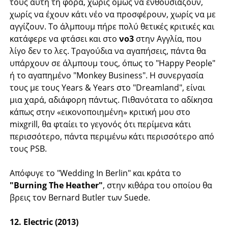
τους αυτή τη φορά, χωρίς όμως να ενθουσιάζουν,
χωρίς να έχουν κάτι νέο να προσφέρουν, χωρίς να με
αγγίζουν. Το άλμπουμ πήρε πολύ θετικές κριτικές και
κατάφερε να φτάσει και στο
νο3
στην Αγγλία, που
λίγο δεν το λες. Τραγούδια να αγαπήσεις, πάντα θα
υπάρχουν σε άλμπουμ τους, όπως το "Happy People"
ή το αγαπημένο "Monkey Business". Η συνεργασία
τους με τους Years & Years στο "Dreamland", είναι
μια χαρά, αδιάφορη πάντως. Πιθανότατα το αδίκησα
κάπως στην «εικονοποιημένη» κριτική μου στο
mixgrill, θα φταίει το γεγονός ότι περίμενα κάτι
περισσότερο, πάντα περιμένω κάτι περισσότερο από
τους PSB.
Απόφυγε το "Wedding In Berlin" και κράτα το
"Burning The Heather"
, στην κιθάρα του οποίου θα
βρεις τον Bernard Butler των Suede.
12. Electric (2013)