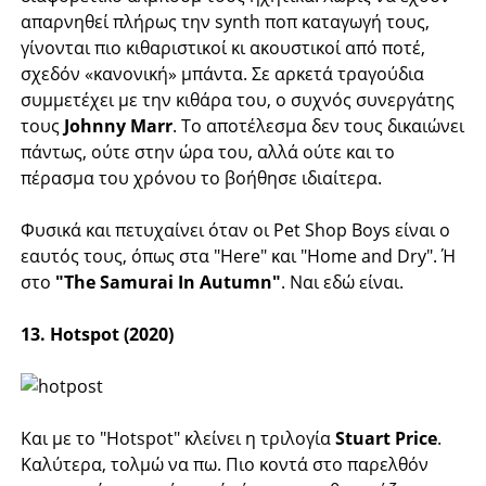
απαρνηθεί πλήρως την synth ποπ καταγωγή τους,
γίνονται πιο κιθαριστικοί κι ακουστικοί από ποτέ,
σχεδόν «κανονική» μπάντα. Σε αρκετά τραγούδια
συμμετέχει με την κιθάρα του, ο συχνός συνεργάτης
τους
Johnny Marr
. Το αποτέλεσμα δεν τους δικαιώνει
πάντως, ούτε στην ώρα του, αλλά ούτε και το
πέρασμα του χρόνου το βοήθησε ιδιαίτερα.
Φυσικά και πετυχαίνει όταν οι Pet Shop Boys είναι ο
εαυτός τους, όπως στα "Here" και "Home and Dry". Ή
στο
"The Samurai In Autumn"
. Ναι εδώ είναι.
13. Hotspot (2020)
Και με το "Hotspot" κλείνει η τριλογία
Stuart Price
.
Καλύτερα, τολμώ να πω. Πιο κοντά στο παρελθόν