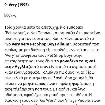
9. Very (1993)
Τρία χρόνια μετά το αποτυχημένο εμπορικά
"Behaviour", ο Neil Tennant, αποφασίζει ότι μπορεί να
μιλήσει για τον εαυτό του. Και το κάνει σε αυτό το
"So Very Very Pet Shop Boys album"
. Χορευτική ποπ
κυρίως, με μια διάθεση έξω καρδιάς, εννοείται πως το
"Very" επαναφέρει τους Pet Shop Boys στην
επικαιρότητα και τους δίνει
το μοναδικό τους νο1
στην Αγγλία
(αυτό κι αν είναι από τα άγραφα, αυτό
κι αν είναι γραφικό). Τολμώ να πω όμως, κι ας ξέρω
πως ειδικά με αυτήν την επιλογή τόσο χαμηλά, θα
πέσετε να με φάτε, πως είναι η πρώτη φορά, που η
ακομπλεξάριστη ποπ τους, με αφήνει και λίγο
αδιάφορο, αφού έχει μια ροπή προς τη φθήνια. Η
διασκευή τους στο "Go West" των Village People, είναι