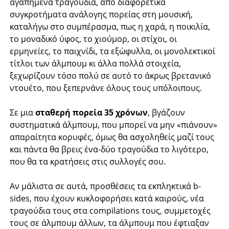
αγαπημένα τραγούδια, από διαφορετικά
συγκροτήματα ανάλογης πορείας στη μουσική,
καταλήγω στο συμπέρασμα, πως η χαρά, η ποικιλία,
το μοναδικό ύφος, το χιούμορ, οι στίχοι, οι
ερμηνείες, το παιχνίδι, τα εξώφυλλα, οι μονολεκτικοί
τίτλοι των άλμπουμ κι άλλα πολλά στοιχεία,
ξεχωρίζουν τόσο πολύ σε αυτό το άκρως βρετανικό
ντουέτο, που ξεπερνάνε όλους τους υπόλοιπους.
Σε μια
σταθερή πορεία 35 χρόνων
, βγάζουν
συστηματικά άλμπουμ, που μπορεί να μην «πιάνουν»
απαραίτητα κορυφές, όμως θα ασχοληθείς μαζί τους
και πάντα θα βρεις ένα-δύο τραγούδια το λιγότερο,
που θα τα κρατήσεις στις συλλογές σου.
Αν μάλιστα σε αυτά, προσθέσεις τα εκπληκτικά b-
sides, που έχουν κυκλοφορήσει κατά καιρούς, νέα
τραγούδια τους στα compilations τους, συμμετοχές
τους σε άλμπουμ άλλων, τα άλμπουμ που έφτιαξαν