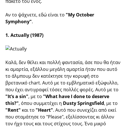
πακέτο του ενός.
Αν το ψάχνετε, εδώ είναι το
"My October
Symphony"
.
1. Actually (1987)
Καλά, δεν θέλει και πολλή φαντασία, άσε που θα ήταν
κι αμαρτία, εξάλλου μεγάλη αμαρτία ήταν που αυτό
το άλμπουμ δεν κατέκτησε την κορυφή στο
βρετανικό chart. Αυτό με το εμβληματικό εξώφυλλο,
που έχει αντιγραφεί τόσες πολλές φορές. Αυτό με το
"It’s a sin"
, με το
"What have I done to deserve
this?"
, όπου συμμετέχει η
Dusty Springsfield
, με το
"Rent"
και το
"Heart"
. Αυτό που συνεχίζει από εκεί
που σταμάτησε το "Please", εξελίσσοντας κι άλλον
τον ήχο τους και τους στίχους τους. Ένα μικρό