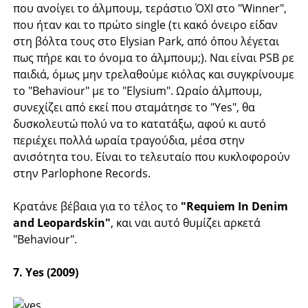
που ανοίγει το άλμπουμ, τεράστιο ΌΧΙ στο "Winner",
που ήταν και το πρώτο single (τι κακό όνειρο είδαν
στη βόλτα τους στο Elysian Park, από όπου λέγεται
πως πήρε και το όνομα το άλμπουμ;). Ναι είναι PSB ρε
παιδιά, όμως μην τρελαθούμε κιόλας και συγκρίνουμε
το "Behaviour" με το "Elysium". Ωραίο άλμπουμ,
συνεχίζει από εκεί που σταμάτησε το "Yes", θα
δυσκολευτώ πολύ να το κατατάξω, αφού κι αυτό
περιέχει πολλά ωραία τραγούδια, μέσα στην
ανισότητα του. Είναι το τελευταίο που κυκλοφορούν
στην Parlophone Records.
Κρατάνε βέβαια για το τέλος το
"Requiem In Denim
and Leopardskin"
, και ναι αυτό θυμίζει αρκετά
"Behaviour".
7. Yes (2009)