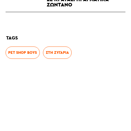
ΖΩΝΤΑΝΌ
TAGS
PET SHOP BOYS
ΣΤΗ ΖΥΓΑΡΙΆ