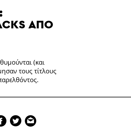
:
ACKS ΑΠΌ
θυμούνται (και
μησαν τους τίτλους
παρελθόντος.