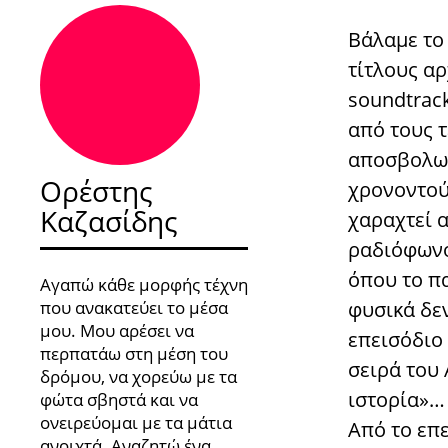
Βάλαμε το
τίτλους αρ
soundtrack
από τους 
αποσβολωμ
Ορέστης
χρονοντού
Καζασίδης
χαραχτεί 
ραδιόφωνο
όπου το πα
Αγαπώ κάθε μορφής τέχνη
που ανακατεύει το μέσα
φυσικά δε
μου. Μου αρέσει να
επεισόδιο 
περπατάω στη μέση του
σειρά του 
δρόμου, να χορεύω με τα
ιστορία»…
φώτα σβηστά και να
ονειρεύομαι με τα μάτια
Από το επ
ανοιχτά. Αναζητώ ένα