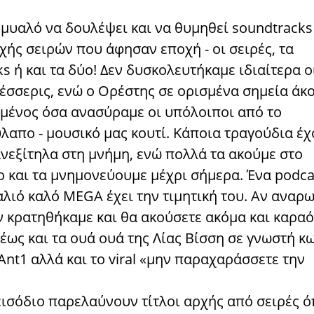
 μυαλό να δουλέψει και να θυμηθεί soundtracks
χής σειρών που άφησαν εποχή - οι σειρές, τα
s ή και τα δύο! Δεν δυσκολευτήκαμε ιδιαίτερα ο
τέσσερις, ενώ ο Ορέστης σε ορισμένα σημεία άκ
ένος όσα ανασύραμε οι υπόλοιποι από το
λαπο - μουσικό μας κουτί. Κάποια τραγούδια έ
ανεξίτηλα στη μνήμη, ενώ πολλά τα ακούμε στο
 και τα μνημονεύουμε μέχρι σήμερα. Ένα podca
λιό καλό MEGA έχει την τιμητική του. Αν αναρω
ν κρατηθήκαμε και θα ακούσετε ακόμα και καραό
έως και τα ουά ουά της Λίας Βίσση σε γνωστή κ
Ant1 αλλά και το viral «μην παραχαράσσετε την
εισόδιο παρελαύνουν τίτλοι αρχής από σειρές 