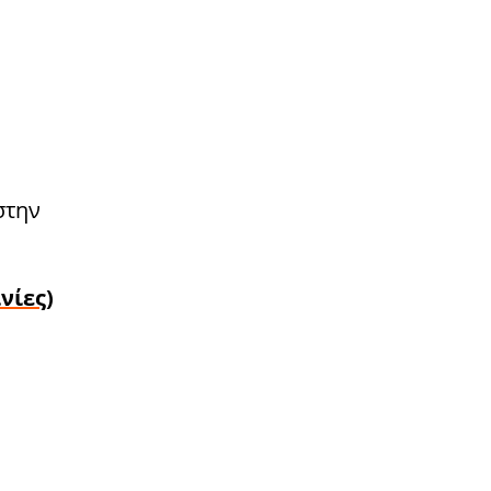
στην
νίες)