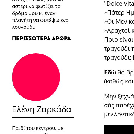
"Dolce Vit
αστέρι να φωτίζει το
«Πάτερ Ημ
δρόμο μου κι έναν
πλανήτη να φυτέψω ένα
«Οι Μεν κα
λουλούδι.
«Αραχτοί κ
ΠΕΡΙΣΣΌΤΕΡΑ ΆΡΘΡΑ
Ποιο είναι
τραγούδι π
τραγούδι; 
Εδώ
θα βρ
(καθώς και
Μην ξεχνάτ
σάς παρέχ
Ελένη Ζαρκάδα
μελλοντικ
Παιδί του κέντρου, με