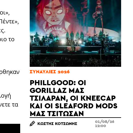
οι»,
Πέντε»,
ς.
οιο το
έρθηκαν
ΣΥΝΑΥΛΊΕΣ 2026
PHILLGOOD: ΟΙ
GORILLAZ ΜΆΣ
λογή
ΤΣΊΛΑΡΑΝ, ΟΙ KNEECAP
νετε τα
ΚΑΙ ΟΙ SLEAFORD MODS
ΜΆΣ ΤΣΊΤΩΣΑΝ
01/08/26
ΚΩΣΤΉΣ ΚΟΤΣΏΝΗΣ
12:00