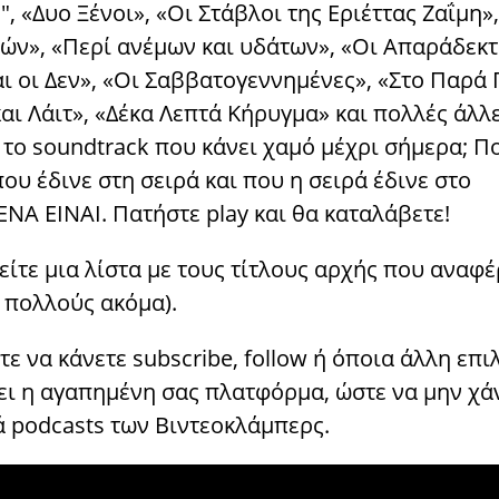
a", «Δυο Ξένοι», «Οι Στάβλοι της Εριέττας Ζαΐμη»,
ών», «Περί ανέμων και υδάτων», «Οι Απαράδεκτ
ι οι Δεν», «Οι Σαββατογεννημένες», «Στο Παρά 
αι Λάιτ», «Δέκα Λεπτά Κήρυγμα» και πολλές άλλε
 το soundtrack που κάνει χαμό μέχρι σήμερα; Π
ου έδινε στη σειρά και που η σειρά έδινε στο
ΕΝΑ ΕΙΝΑΙ. Πατήστε play και θα καταλάβετε!
είτε μια λίστα με τους τίτλους αρχής που αναφ
 πολλούς ακόμα).
ε να κάνετε subscribe, follow ή όποια άλλη επι
ει η αγαπημένη σας πλατφόρμα, ώστε να μην χά
ά podcasts των Βιντεοκλάμπερς.