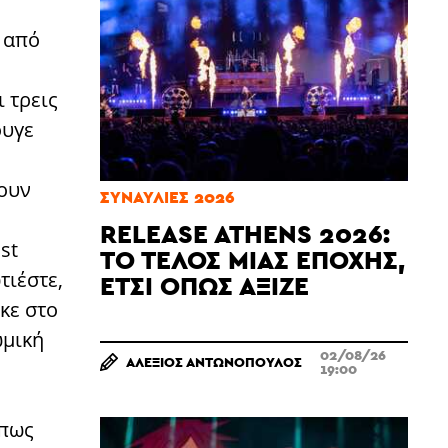
 από
ι τρεις
ουγε
χουν
ΣΥΝΑΥΛΊΕΣ 2026
RELEASE ATHENS 2026:
st
ΤΟ ΤΈΛΟΣ ΜΙΑΣ ΕΠΟΧΉΣ,
τιέστε,
ΈΤΣΙ ΌΠΩΣ ΆΞΙΖΕ
κε στο
ωμική
02/08/26
ΑΛΈΞΙΟΣ ΑΝΤΩΝΌΠΟΥΛΟΣ
19:00
όπως