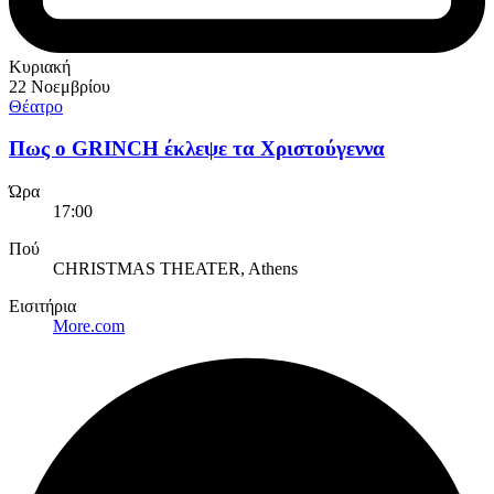
Κυριακή
22 Νοεμβρίου
Θέατρο
Πως ο GRINCH έκλεψε τα Χριστούγεννα
Ώρα
17:00
Πού
CHRISTMAS THEATER, Athens
Εισιτήρια
More.com