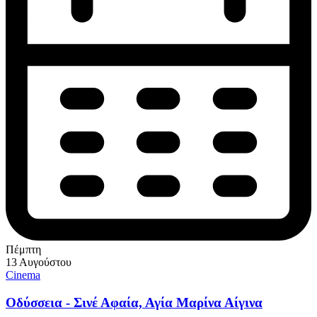
Πέμπτη
13 Αυγούστου
Cinema
Οδύσσεια - Σινέ Αφαία, Αγία Μαρίνα Αίγινα