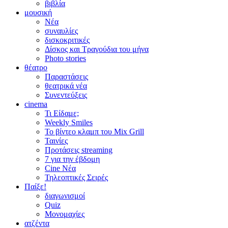
βιβλία
μουσική
Νέα
συναυλίες
δισκοκριτικές
Δίσκος και Τραγούδια του μήνα
Photo stories
θέατρο
Παραστάσεις
θεατρικά νέα
Συνεντεύξεις
cinema
Τι Είδαμε;
Weekly Smiles
Το βίντεο κλαμπ του Mix Grill
Ταινίες
Προτάσεις streaming
7 για την έβδομη
Cine Νέα
Τηλεοπτικές Σειρές
Παίξε!
διαγωνισμοί
Quiz
Μονομαχίες
ατζέντα