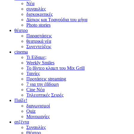
Νέα
συναυλίες
δισκοκριτικές
Δίσκος και Τραγούδια του μήνα
Photo stories
θέατρο
Παραστάσεις
θεατρικά νέα
Συνεντεύξεις
cinema
Τι Είδαμε;
Weekly Smiles
Το βίντεο κλαμπ του Mix Grill
Ταινίες
Προτάσεις streaming
7 για την έβδομη
Cine Νέα
Τηλεοπτικές Σειρές
Παίξε!
διαγωνισμοί
Quiz
Μονομαχίες
ατζέντα
Συναυλίες
Θέατρο