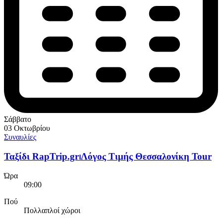
Σάββατο
03 Οκτωβρίου
Συναυλίες
Ταξίδι RapTrip.gr⏐Λόγος Τιμής Θεσσαλονίκη Tour
Ώρα
09:00
Πού
Πολλαπλοί χώροι