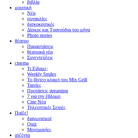
βιβλία
μουσική
Νέα
συναυλίες
δισκοκριτικές
Δίσκος και Τραγούδια του μήνα
Photo stories
θέατρο
Παραστάσεις
θεατρικά νέα
Συνεντεύξεις
cinema
Τι Είδαμε;
Weekly Smiles
Το βίντεο κλαμπ του Mix Grill
Ταινίες
Προτάσεις streaming
7 για την έβδομη
Cine Νέα
Τηλεοπτικές Σειρές
Παίξε!
διαγωνισμοί
Quiz
Μονομαχίες
ατζέντα