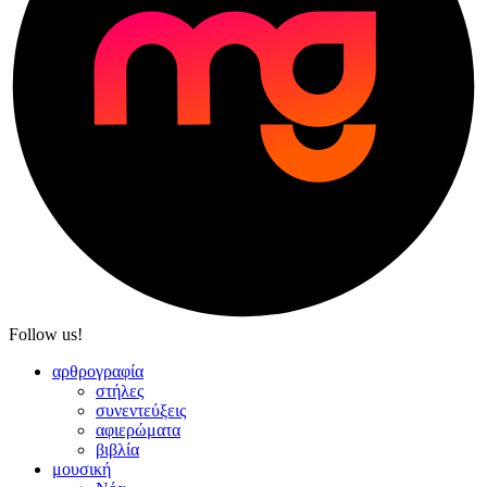
Follow us!
αρθρογραφία
στήλες
συνεντεύξεις
αφιερώματα
βιβλία
μουσική