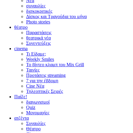
Νέα
συναυλίες
δισκοκριτικές
Δίσκος και Τραγούδια του μήνα
Photo stories
θέατρο
Παραστάσεις
θεατρικά νέα
Συνεντεύξεις
cinema
Τι Είδαμε;
Weekly Smiles
Το βίντεο κλαμπ του Mix Grill
Ταινίες
Προτάσεις streaming
7 για την έβδομη
Cine Νέα
Τηλεοπτικές Σειρές
Παίξε!
διαγωνισμοί
Quiz
Μονομαχίες
ατζέντα
Συναυλίες
Θέατρο