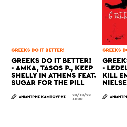
GREEKS DO IT BETTER!
GREEKS DO
GREEKS DO IT BETTER!
GREEKS
- AMKA, TASOS P., KEEP
- LEDE
SHELLY IN ATHENS FEAT.
KILL E
SUGAR FOR THE PILL
NIELS
20/10/22
ΔΗΜΉΤΡΗΣ ΚΑΜΠΟΎΡΗΣ
ΔΗΜΉΤΡ
11:00