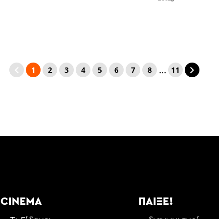
...
1
2
3
4
5
6
7
8
11
CINEMA
ΠΑΊΞΕ!