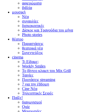
αφιερώματα
βιβλία
μουσική
Νέα
συναυλίες
δισκοκριτικές
Δίσκος και Τραγούδια του μήνα
Photo stories
θέατρο
Παραστάσεις
θεατρικά νέα
Συνεντεύξεις
cinema
Τι Είδαμε;
Weekly Smiles
Το βίντεο κλαμπ του Mix Grill
Ταινίες
Προτάσεις streaming
7 για την έβδομη
Cine Νέα
Τηλεοπτικές Σειρές
Παίξε!
διαγωνισμοί
Quiz
Μονομαχίες