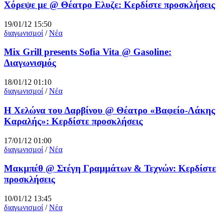
Χόρεψε με @ Θέατρο Ελυζε: Κερδίστε προσκλήσεις
19/01/12 15:50
διαγωνισμοί
/
Νέα
Mix Grill presents Sofia Vita @ Gasoline:
Διαγωνισμός
18/01/12 01:10
διαγωνισμοί
/
Νέα
Η Χελώνα του Δαρβίνου @ Θέατρο «Βαφείο-Λάκης
Καραλής»: Κερδίστε προσκλήσεις
17/01/12 01:00
διαγωνισμοί
/
Νέα
Μακμπέθ @ Στέγη Γραμμάτων & Τεχνών: Κερδίστε
προσκλήσεις
10/01/12 13:45
διαγωνισμοί
/
Νέα