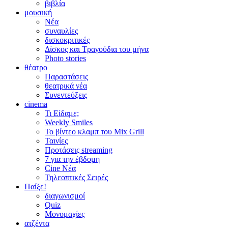
βιβλία
μουσική
Νέα
συναυλίες
δισκοκριτικές
Δίσκος και Τραγούδια του μήνα
Photo stories
θέατρο
Παραστάσεις
θεατρικά νέα
Συνεντεύξεις
cinema
Τι Είδαμε;
Weekly Smiles
Το βίντεο κλαμπ του Mix Grill
Ταινίες
Προτάσεις streaming
7 για την έβδομη
Cine Νέα
Τηλεοπτικές Σειρές
Παίξε!
διαγωνισμοί
Quiz
Μονομαχίες
ατζέντα