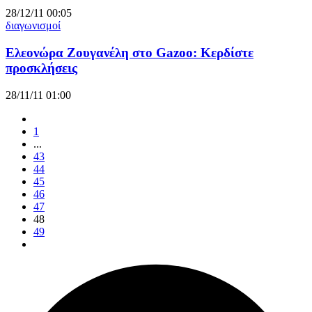
28/12/11 00:05
διαγωνισμοί
Ελεονώρα Ζουγανέλη στο Gazoo: Κερδίστε
προσκλήσεις
28/11/11 01:00
1
...
43
44
45
46
47
48
49