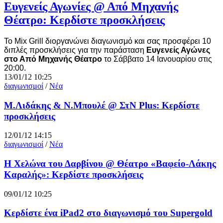
Ευγενείς Αγωνίες @ Από Μηχανής
Θέατρο: Κερδίστε προσκλήσεις
Το Mix Grill διοργανώνει διαγωνισμό και σας προσφέρει 10
διπλές προσκλήσεις για την παράσταση
Ευγενείς Αγώνες
στο Από Μηχανής Θέατρο
το Σάββατο 14 Ιανουαρίου στις
20:00
.
13/01/12 10:25
διαγωνισμοί
/
Νέα
Μ.Λιδάκης & Ν.Μπουλέ @ ΣτΝ Plus: Κερδίστε
προσκλήσεις
12/01/12 14:15
διαγωνισμοί
/
Νέα
Η Χελώνα του Δαρβίνου @ Θέατρο «Βαφείο-Λάκης
Καραλής»: Κερδίστε προσκλήσεις
09/01/12 10:25
Κερδίστε ένα iPad2 στο διαγωνισμό του Supergold