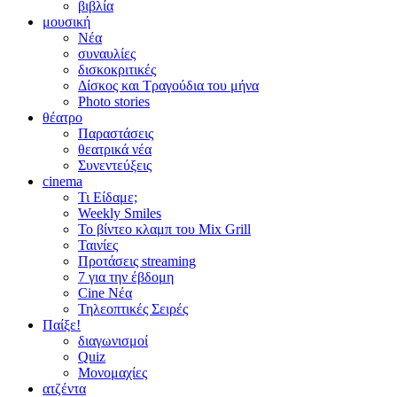
βιβλία
μουσική
Νέα
συναυλίες
δισκοκριτικές
Δίσκος και Τραγούδια του μήνα
Photo stories
θέατρο
Παραστάσεις
θεατρικά νέα
Συνεντεύξεις
cinema
Τι Είδαμε;
Weekly Smiles
Το βίντεο κλαμπ του Mix Grill
Ταινίες
Προτάσεις streaming
7 για την έβδομη
Cine Νέα
Τηλεοπτικές Σειρές
Παίξε!
διαγωνισμοί
Quiz
Μονομαχίες
ατζέντα