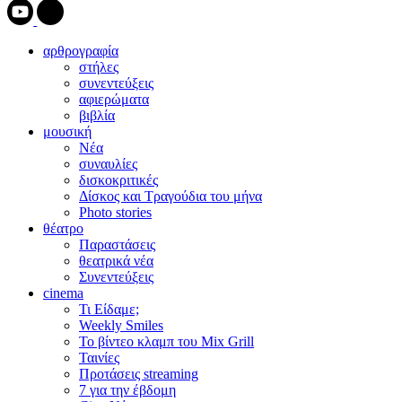
αρθρογραφία
στήλες
συνεντεύξεις
αφιερώματα
βιβλία
μουσική
Νέα
συναυλίες
δισκοκριτικές
Δίσκος και Τραγούδια του μήνα
Photo stories
θέατρο
Παραστάσεις
θεατρικά νέα
Συνεντεύξεις
cinema
Τι Είδαμε;
Weekly Smiles
Το βίντεο κλαμπ του Mix Grill
Ταινίες
Προτάσεις streaming
7 για την έβδομη