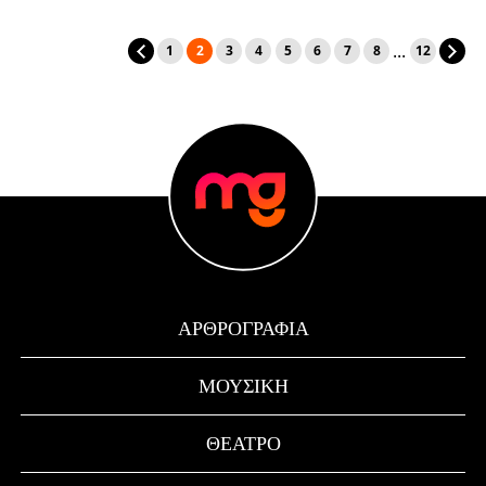
...
1
2
3
4
5
6
7
8
12
ΑΡΘΡΟΓΡΑΦΊΑ
ΜΟΥΣΙΚΉ
ΘΈΑΤΡΟ