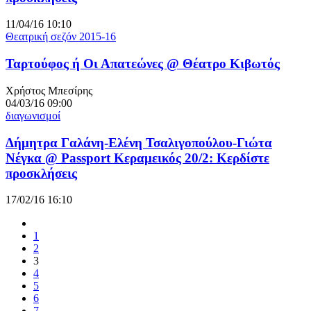
11/04/16 10:10
Θεατρική σεζόν 2015-16
Ταρτούφος ή Οι Απατεώνες @ Θέατρο Κιβωτός
Χρήστος Μπεσίρης
04/03/16 09:00
διαγωνισμοί
Δήμητρα Γαλάνη-Ελένη Τσαλιγοπούλου-Γιώτα
Νέγκα @ Passport Κεραμεικός 20/2: Κερδίστε
προσκλήσεις
17/02/16 16:10
1
2
3
4
5
6
7