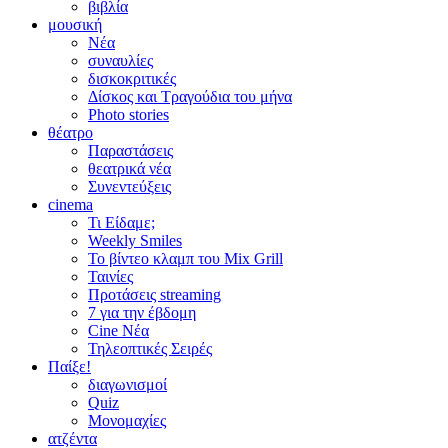
βιβλία
μουσική
Νέα
συναυλίες
δισκοκριτικές
Δίσκος και Τραγούδια του μήνα
Photo stories
θέατρο
Παραστάσεις
θεατρικά νέα
Συνεντεύξεις
cinema
Τι Είδαμε;
Weekly Smiles
Το βίντεο κλαμπ του Mix Grill
Ταινίες
Προτάσεις streaming
7 για την έβδομη
Cine Νέα
Τηλεοπτικές Σειρές
Παίξε!
διαγωνισμοί
Quiz
Μονομαχίες
ατζέντα