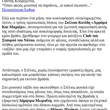
Γιάννης Κουρεμένος
"Όπου ακούς μουσική να πηγαίνεις...οι κακοί σιωπούν..."
Περισσότερα Άρθρα
Εδώ και περίπου ένα μήνα, που κυκλοφόρησε ολοκληρωμένος
πλέον, ο τρίτος προσωπικός δίσκος του
Στέλιου Κοτίδη «Αρμύρα
Και Μαχαίρι»
, ανυπομονούσα για την ζωντανή παρουσίαση αυτής
της τόσο ιδιαίτερης και ποικιλόμορφης δουλειάς. Έτσι ένα αρκετά
κρύο βράδυ, βρεθήκαμε στο γνώριμο και φιλόξενο
Club του
Σταυρού του Νότου
, ανάμεσα σε φίλους, συναδέλφους αλλά και
πλήθος φιλόμουσου κοινού, όλοι με την αγωνία να αφεθούμε στο
«ταξίδι» που μας είχε ετοιμάσει ο νεαρός τραγουδοποιός με την
ομάδα του.
Αντίστοιχα, ο Στέλιος, χωρίς (τουλάχιστον εμφανές) άγχος, μας
καλωσόρισε και μοιράστηκε κάποιες σκέψεις του για αυτήν την
σημαντική για εκείνον βραδιά.
Στο μουσικό ταξίδι που ακολούθησε ο Στέλιος φυσικά είχε
συνοδοιπόρους τους φίλους του, όπως τους αποκάλεσε, οι οποίοι
συμμετείχαν και στο δίσκο. Πρώτη καλεσμένη της βραδιάς η
εξαιρετική
Δήμητρα Μωραΐτη
, που ερμήνευσε άψογα το (τεχνικά
δύσκολο) ομότιτλο του δίσκου κομμάτι. Από τους καλεσμένους
που συμμετείχαν στο δίσκο, ο
Μάριος Ηλιάκης
έμεινε επί σκηνής