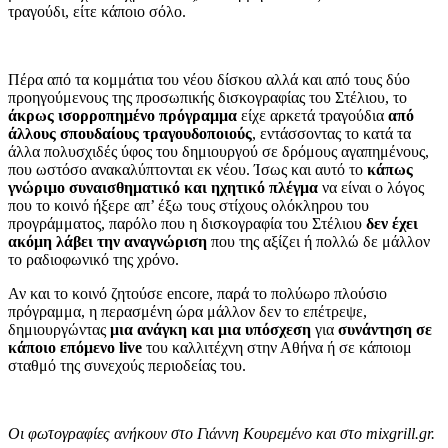
τραγούδι, είτε κάποιο σόλο.
Πέρα από τα κομμάτια του νέου δίσκου αλλά και από τους δύο
προηγούμενους της προσωπικής δισκογραφίας του Στέλιου, το
άκρως ισορροπημένο πρόγραμμα
είχε αρκετά τραγούδια
από
άλλους σπουδαίους τραγουδοποιούς
, εντάσσοντας το κατά τα
άλλα πολυσχιδές ύφος του δημιουργού σε δρόμους αγαπημένους,
που ωστόσο ανακαλύπτονται εκ νέου. Ίσως και αυτό το
κάπως
γνώριμο συναισθηματικό και ηχητικό πλέγμα
να είναι ο λόγος
που το κοινό ήξερε απ’ έξω τους στίχους ολόκληρου του
προγράμματος, παρόλο που η δισκογραφία του Στέλιου
δεν έχει
ακόμη λάβει την αναγνώριση
που της αξίζει ή πολλώ δε μάλλον
το ραδιοφωνικό της χρόνο.
Αν και το κοινό ζητούσε encore, παρά το πολύωρο πλούσιο
πρόγραμμα, η περασμένη ώρα μάλλον δεν το επέτρεψε,
δημιουργώντας
μια ανάγκη και μια υπόσχεση
για
συνάντηση σε
κάποιο επόμενο live
του καλλιτέχνη στην Αθήνα ή σε κάποιομ
σταθμό της συνεχούς περιοδείας του.
Οι φωτογραφίες ανήκουν στο Γιάννη Κουρεμένο και στο mixgrill.gr.