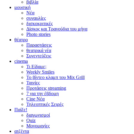
βιβλία
μουσική
Νέα
συναυλίες
δισκοκριτικές
Δίσκος και Τραγούδια του μήνα
Photo stories
θέατρο
Παραστάσεις
θεατρικά νέα
Συνεντεύξεις
cinema
Τι Είδαμε;
Weekly Smiles
Το βίντεο κλαμπ του Mix Grill
Ταινίες
Προτάσεις streaming
7 για την έβδομη
Cine Νέα
Τηλεοπτικές Σειρές
Παίξε!
διαγωνισμοί
Quiz
Μονομαχίες
ατζέντα