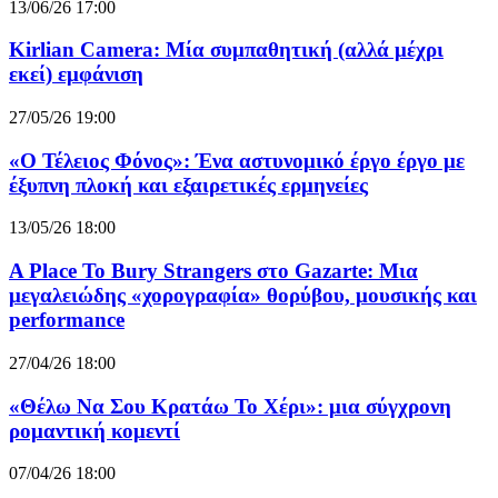
13/06/26 17:00
Kirlian Camera: Μία συμπαθητική (αλλά μέχρι
εκεί) εμφάνιση
27/05/26 19:00
«Ο Τέλειος Φόνος»: Ένα αστυνομικό έργο έργο με
έξυπνη πλοκή και εξαιρετικές ερμηνείες
13/05/26 18:00
A Place To Bury Strangers στο Gazarte: Μια
μεγαλειώδης «χορογραφία» θορύβου, μουσικής και
performance
27/04/26 18:00
«Θέλω Να Σου Κρατάω Το Χέρι»: μια σύγχρονη
ρομαντική κομεντί
07/04/26 18:00