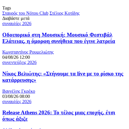
Tags
Σταυρός του Νότου Club
Στέλιος Κοτίδης
Διαβάστε μετά
συναυλίες 2026
Οδοιπορικό στη Μουσική: Μουσικό Φεστιβάλ
Ελάτειας, η όμορφη συνήθεια που έγινε λατρεία
Κωνσταντίνος Ρουμελιώτης
04/08/26 12:00
συνεντεύξεις 2026
Νίκος Βελιώτης: «Στήνουμε τα live με το ρίσκο της
κατάρρευσης»
Βαγγέλης Γκρέκο
03/08/26 08:00
συναυλίες 2026
Release Athens 2026: Το τέλος μιας εποχής, έτσι
όπως άξιζε