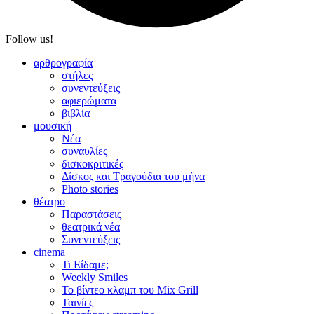
Follow us!
αρθρογραφία
στήλες
συνεντεύξεις
αφιερώματα
βιβλία
μουσική
Νέα
συναυλίες
δισκοκριτικές
Δίσκος και Τραγούδια του μήνα
Photo stories
θέατρο
Παραστάσεις
θεατρικά νέα
Συνεντεύξεις
cinema
Τι Είδαμε;
Weekly Smiles
Το βίντεο κλαμπ του Mix Grill
Ταινίες