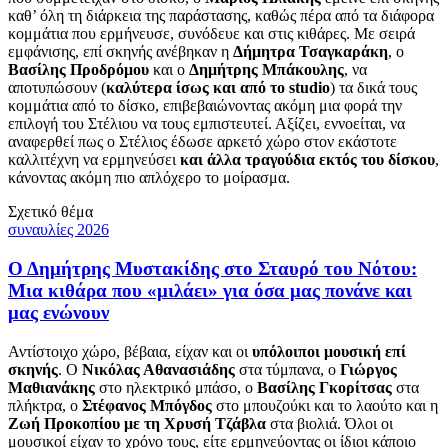
καθ’ όλη τη διάρκεια της παράστασης, καθώς πέρα από τα διάφορα
κομμάτια που ερμήνευσε, συνόδευε και στις κιθάρες. Με σειρά
εμφάνισης, επί σκηνής ανέβηκαν η
Δήμητρα Τσαγκαράκη
, ο
Βασίλης Προδρόμου
και ο
Δημήτρης Μπάκουλης
, να
αποτυπώσουν (
καλύτερα ίσως και από το studio
) τα δικά τους
κομμάτια από το δίσκο, επιβεβαιώνοντας ακόμη μια φορά την
επιλογή του Στέλιου να τους εμπιστευτεί. Αξίζει, εννοείται, να
αναφερθεί πως ο Στέλιος έδωσε αρκετό χώρο στον εκάστοτε
καλλιτέχνη να ερμηνεύσει
και άλλα τραγούδια εκτός του δίσκου
,
κάνοντας ακόμη πιο απλόχερο το μοίρασμα.
Σχετικό θέμα
συναυλίες 2026
Ο Δημήτρης Μυστακίδης στο Σταυρό του Νότου:
Μια κιθάρα που «μιλάει» για όσα μας πονάνε και
μας ενώνουν
Αντίστοιχο χώρο, βέβαια, είχαν και οι
υπόλοιποι μουσική επί
σκηνής
. Ο
Νικόλας Αθανασιάδης
στα τύμπανα, ο
Γιώργος
Μαθιανάκης
στο ηλεκτρικό μπάσο, ο
Βασίλης Γκορίτσας
στα
πλήκτρα, ο
Στέφανος Μπόγδος
στο μπουζούκι και το λαούτο και η
Ζωή Προκοπίου με τη Χρυσή Τζάβλα
στα βιολιά. Όλοι οι
μουσικοί είχαν το χρόνο τους, είτε ερμηνεύοντας οι ίδιοι κάποιο