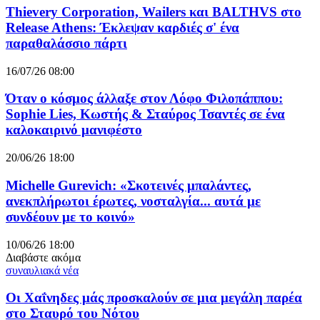
Thievery Corporation, Wailers και BALTHVS στο
Release Athens: Έκλεψαν καρδιές σ' ένα
παραθαλάσσιο πάρτι
16/07/26 08:00
Όταν ο κόσμος άλλαξε στον Λόφο Φιλοπάππου:
Sophie Lies, Κωστής & Σταύρος Τσαντές σε ένα
καλοκαιρινό μανιφέστο
20/06/26 18:00
Michelle Gurevich: «Σκοτεινές μπαλάντες,
ανεκπλήρωτοι έρωτες, νοσταλγία... αυτά με
συνδέουν με το κοινό»
10/06/26 18:00
Διαβάστε ακόμα
συναυλιακά νέα
Οι Χαΐνηδες μάς προσκαλούν σε μια μεγάλη παρέα
στο Σταυρό του Νότου