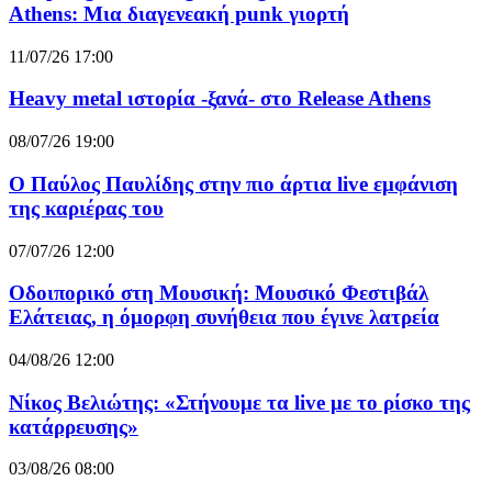
Athens: Μια διαγενεακή punk γιορτή
11/07/26 17:00
Heavy metal ιστορία -ξανά- στο Release Athens
08/07/26 19:00
Ο Παύλος Παυλίδης στην πιο άρτια live εμφάνιση
της καριέρας του
07/07/26 12:00
Οδοιπορικό στη Μουσική: Μουσικό Φεστιβάλ
Ελάτειας, η όμορφη συνήθεια που έγινε λατρεία
04/08/26 12:00
Νίκος Βελιώτης: «Στήνουμε τα live με το ρίσκο της
κατάρρευσης»
03/08/26 08:00