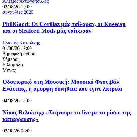
Αλέξιος Αντωνόπουλος
02/08/26 19:00
συναυλίες 2026
PhillGood: Οι Gorillaz μάς τσίλαραν, οι Kneecap
και οι Sleaford Mods μάς τσίτωσαν
Κωστής Κοτσώνης
01/08/26 12:00
Δημοφιλή άρθρα
Σήμερα
Εβδομάδα
Μήνας
Οδοιπορικό στη Μουσική: Μουσικό Φεστιβάλ
Ελάτειας, η όμορφη συνήθεια που έγινε λατρεία
04/08/26 12:00
Νίκος Βελιώτης: «Στήνουμε τα live με το ρίσκο της
κατάρρευσης»
03/08/26 08:00