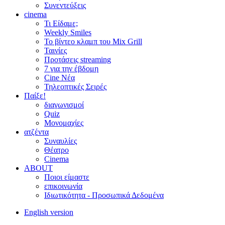
Συνεντεύξεις
cinema
Τι Είδαμε;
Weekly Smiles
Το βίντεο κλαμπ του Mix Grill
Ταινίες
Προτάσεις streaming
7 για την έβδομη
Cine Νέα
Τηλεοπτικές Σειρές
Παίξε!
διαγωνισμοί
Quiz
Μονομαχίες
ατζέντα
Συναυλίες
Θέατρο
Cinema
ABOUT
Ποιοι είμαστε
επικοινωνία
Ιδιωτικότητα - Προσωπικά Δεδομένα
English version