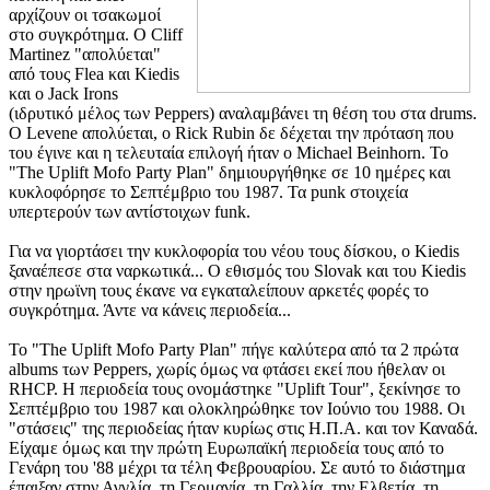
αρχίζουν οι τσακωμοί
στο συγκρότημα. Ο Cliff
Martinez "απολύεται"
από τους Flea και Kiedis
και ο Jack Irons
(ιδρυτικό μέλος των Peppers) αναλαμβάνει τη θέση του στα drums.
Ο Levene απολύεται, ο Rick Rubin δε δέχεται την πρόταση που
του έγινε και η τελευταία επιλογή ήταν ο Michael Beinhorn. Το
"The Uplift Mofo Party Plan" δημιουργήθηκε σε 10 ημέρες και
κυκλοφόρησε το Σεπτέμβριο του 1987. Τα punk στοιχεία
υπερτερούν των αντίστοιχων funk.
Για να γιορτάσει την κυκλοφορία του νέου τους δίσκου, ο Kiedis
ξαναέπεσε στα ναρκωτικά... Ο εθισμός του Slovak και του Kiedis
στην ηρωϊνη τους έκανε να εγκαταλείπουν αρκετές φορές το
συγκρότημα. Άντε να κάνεις περιοδεία...
Το "The Uplift Mofo Party Plan" πήγε καλύτερα από τα 2 πρώτα
albums των Peppers, χωρίς όμως να φτάσει εκεί που ήθελαν οι
RHCP. Η περιοδεία τους ονομάστηκε "Uplift Tour", ξεκίνησε το
Σεπτέμβριο του 1987 και ολοκληρώθηκε τον Ιούνιο του 1988. Οι
"στάσεις" της περιοδείας ήταν κυρίως στις Η.Π.Α. και τον Καναδά.
Είχαμε όμως και την πρώτη Ευρωπαϊκή περιοδεία τους από το
Γενάρη του '88 μέχρι τα τέλη Φεβρουαρίου. Σε αυτό το διάστημα
έπαιξαν στην Αγγλία, τη Γερμανία, τη Γαλλία, την Ελβετία, τη