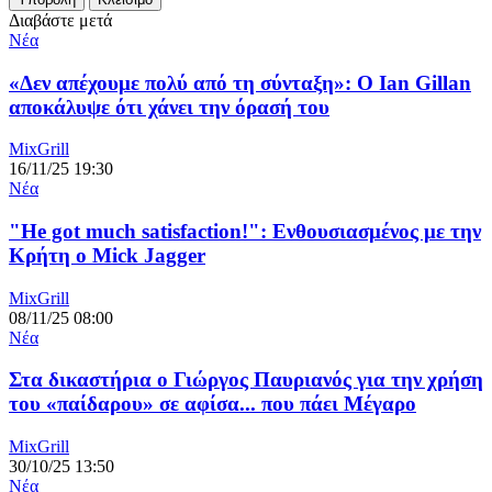
Διαβάστε μετά
Νέα
«Δεν απέχουμε πολύ από τη σύνταξη»: Ο Ian Gillan
αποκάλυψε ότι χάνει την όρασή του
MixGrill
16/11/25 19:30
Νέα
"He got much satisfaction!": Ενθουσιασμένος με την
Κρήτη ο Mick Jagger
MixGrill
08/11/25 08:00
Νέα
Στα δικαστήρια ο Γιώργος Παυριανός για την χρήση
του «παίδαρου» σε αφίσα... που πάει Μέγαρο
MixGrill
30/10/25 13:50
Νέα