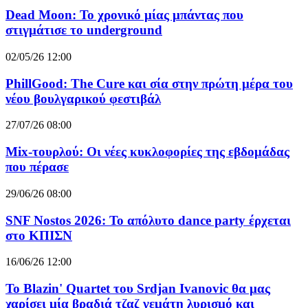
Dead Moon: Το χρονικό μίας μπάντας που
στιγμάτισε το underground
02/05/26 12:00
PhillGood: The Cure και σία στην πρώτη μέρα του
νέου βουλγαρικού φεστιβάλ
27/07/26 08:00
Mix-τουρλού: Οι νέες κυκλοφορίες της εβδομάδας
που πέρασε
29/06/26 08:00
SNF Nostos 2026: To απόλυτο dance party έρχεται
στο ΚΠΙΣΝ
16/06/26 12:00
Το Blazin' Quartet του Srdjan Ivanovic θα μας
χαρίσει μία βραδιά τζαζ γεμάτη λυρισμό και