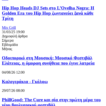
Hip Hop Heads DJ Sets στο L’Ovelha Negra: Η
Golden Era του Hip Hop ζωντανεύει ξανά κάθε
Τρίτη
Mix Grill
31/03/25 19:00
Δημοφιλή άρθρα
Σήμερα
Εβδομάδα
Μήνας
Οδοιπορικό στη Μουσική: Μουσικό Φεστιβάλ
Ελάτειας, η όμορφη συνήθεια που έγινε λατρεία
04/08/26 12:00
Καλογεράκια - Γκόλφω
29/07/26 08:00
PhillGood: The Cure και σία στην πρώτη μέρα του
νέου βουλγαρικού φεστιβάλ