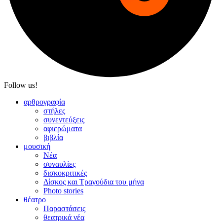
Follow us!
αρθρογραφία
στήλες
συνεντεύξεις
αφιερώματα
βιβλία
μουσική
Νέα
συναυλίες
δισκοκριτικές
Δίσκος και Τραγούδια του μήνα
Photo stories
θέατρο
Παραστάσεις
θεατρικά νέα