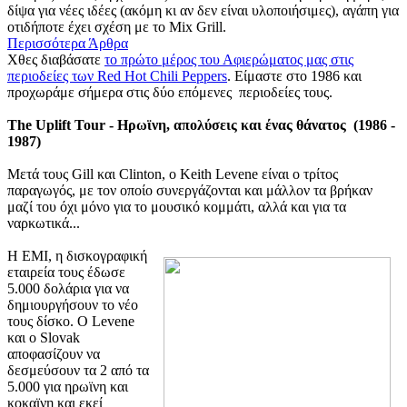
δίψα για νέες ιδέες (ακόμη κι αν δεν είναι υλοποιήσιμες), αγάπη για
οτιδήποτε έχει σχέση με το Mix Grill.
Περισσότερα Άρθρα
Χθες διαβάσατε
το πρώτο μέρος του Αφιερώματος μας στις
περιοδείες των Red Hot Chili Peppers
. Είμαστε στο 1986 και
προχωράμε σήμερα στις δύο επόμενες περιοδείες τους.
The Uplift Tour - Ηρωϊνη, απολύσεις και ένας θάνατος (1986 -
1987)
Μετά τους Gill και Clinton, o Keith Levene είναι ο τρίτος
παραγωγός, με τον οποίο συνεργάζονται και μάλλον τα βρήκαν
μαζί του όχι μόνο για το μουσικό κομμάτι, αλλά και για τα
ναρκωτικά...
Η ΕΜΙ, η δισκογραφική
εταιρεία τους έδωσε
5.000 δολάρια για να
δημιουργήσουν το νέο
τους δίσκο. Ο Levene
και ο Slovak
αποφασίζουν να
δεσμεύσουν τα 2 από τα
5.000 για ηρωϊνη και
κοκαϊνη και εκεί