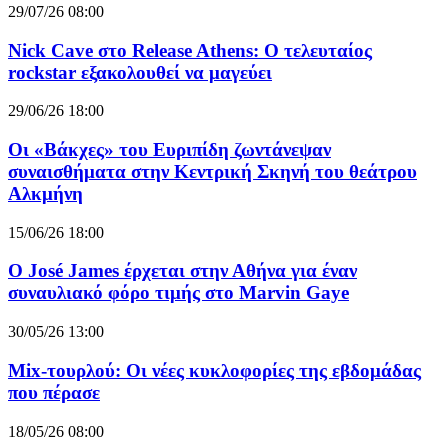
29/07/26 08:00
Nick Cave στο Release Athens: Ο τελευταίος
rockstar εξακολουθεί να μαγεύει
29/06/26 18:00
Οι «Βάκχες» του Ευριπίδη ζωντάνεψαν
συναισθήματα στην Κεντρική Σκηνή του θεάτρου
Αλκμήνη
15/06/26 18:00
Ο José James έρχεται στην Αθήνα για έναν
συναυλιακό φόρο τιμής στο Marvin Gaye
30/05/26 13:00
Mix-τουρλού: Οι νέες κυκλοφορίες της εβδομάδας
που πέρασε
18/05/26 08:00