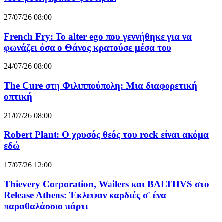
27/07/26 08:00
French Fry: Το alter ego που γεννήθηκε για να
φωνάζει όσα ο Θάνος κρατούσε μέσα του
24/07/26 08:00
The Cure στη Φιλιππούπολη: Μια διαφορετική
οπτική
21/07/26 08:00
Robert Plant: Ο χρυσός θεός του rock είναι ακόμα
εδώ
17/07/26 12:00
Thievery Corporation, Wailers και BALTHVS στο
Release Athens: Έκλεψαν καρδιές σ' ένα
παραθαλάσσιο πάρτι