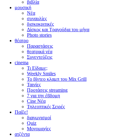
βιβλία
μουσική
Νέα
συναυλίες
δισκοκριτικές
Δίσκος και Τραγούδια του μήνα
Photo stories
θέατρο
Παραστάσεις
θεατρικά νέα
Συνεντεύξεις
cinema
Τι Είδαμε;
Weekly Smiles
Το βίντεο κλαμπ του Mix Grill
Ταινίες
Προτάσεις streaming
7 για την έβδομη
Cine Νέα
Τηλεοπτικές Σειρές
Παίξε!
διαγωνισμοί
Quiz
Μονομαχίες
ατζέντα