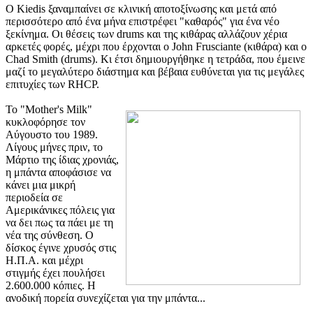
Ο Kiedis ξαναμπαίνει σε κλινική αποτοξίνωσης και μετά από
περισσότερο από ένα μήνα επιστρέφει "καθαρός" για ένα νέο
ξεκίνημα. Οι θέσεις των drums και της κιθάρας αλλάζουν χέρια
αρκετές φορές, μέχρι που έρχονται ο John Frusciante (κιθάρα) και ο
Chad Smith (drums). Κι έτσι δημιουργήθηκε η τετράδα, που έμεινε
μαζί το μεγαλύτερο διάστημα και βέβαια ευθύνεται για τις μεγάλες
επιτυχίες των RHCP.
Το "Mother's Milk"
κυκλοφόρησε τον
Αύγουστο του 1989.
Λίγους μήνες πριν, το
Μάρτιο της ίδιας χρονιάς,
η μπάντα αποφάσισε να
κάνει μια μικρή
περιοδεία σε
Αμερικάνικες πόλεις για
να δει πως τα πάει με τη
νέα της σύνθεση. Ο
δίσκος έγινε χρυσός στις
Η.Π.Α. και μέχρι
στιγμής έχει πουλήσει
2.600.000 κόπιες. Η
ανοδική πορεία συνεχίζεται για την μπάντα...