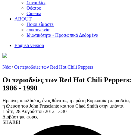
Συναυλίες
Θέατρο
Cinema
ABOUT
Ποιοι είμαστε
επικοινωνία
Ιδιωτικότητα - Προσωπικά Δεδομένα
English version
Νέα
/
Οι περιοδείες των Red Hot Chili Peppers
Οι περιοδείες των Red Hot Chili Peppers:
1986 - 1990
Ηρωϊνη, απολύσεις, ένας θάνατος, η πρώτη Ευρωπαϊκη περιοδεία,
η έλευση του John Frusciante και του Chad Smith στην μπάντα.
Τρίτη, 28 Αυγούστου 2012 13:30
Διαβάστηκε
φορες
SHARE!