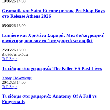
19/06/26 14:00
Gramatik και Saint Etienne με τους Pet Shop Boys
στο Release Athens 2026
05/06/26 18:00
Lumiere και Χριστίνα Σαμαρά: Μια δισκογραφική
συνάντηση που σαν να 'ταν γραφτό να συμβεί
25/05/26 18:00
Διαβάστε ακόμα
Τι Είδαμε;
Τι είδαμε στα χειμερινά: The Killer VS Past Lives
Χάρης Πολονύφης
20/12/23 14:00
Τι Είδαμε;
Τι είδαμε στα χειμερινά: Anatomy Of A Fall vs
Fingernails