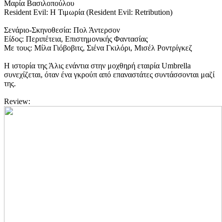
Μαρία Βασιλοπούλου
Resident Evil: Η Τιμωρία (Resident Evil: Retribution)
Σενάριο-Σκηνοθεσία: Πολ Άντερσον
Είδος: Περιπέτεια, Επιστημονικής Φαντασίας
Με τους: Μίλα Γιόβοβιτς, Σιένα Γκιλόρι, Μισέλ Ροντρίγκεζ
Η ιστορία της Άλις ενάντια στην μοχθηρή εταιρία Umbrella
συνεχίζεται, όταν ένα γκρούπ από επαναστάτες συντάσσονται μαζί
της.
Review: