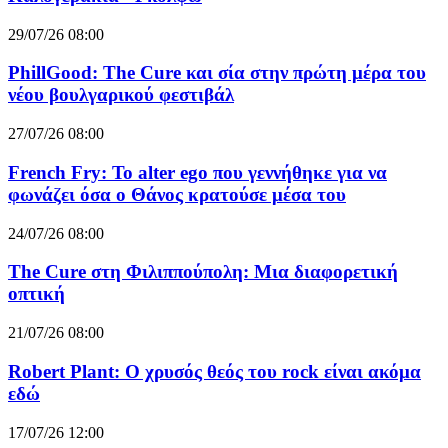
29/07/26 08:00
PhillGood: The Cure και σία στην πρώτη μέρα του
νέου βουλγαρικού φεστιβάλ
27/07/26 08:00
French Fry: Το alter ego που γεννήθηκε για να
φωνάζει όσα ο Θάνος κρατούσε μέσα του
24/07/26 08:00
The Cure στη Φιλιππούπολη: Μια διαφορετική
οπτική
21/07/26 08:00
Robert Plant: Ο χρυσός θεός του rock είναι ακόμα
εδώ
17/07/26 12:00