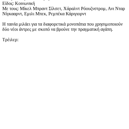
Είδος: Κοινωνική
Με τους: Μίκελ Μπραντ Σίλσετ, Χάραλντ Ρόουζνστρομ, Ανι Νταρ
Νίγκααρντ, Εμιλι Μπεκ, Ρεμπέκα Κάριγιορντ
Η ταινία μιλάει για τα διαφορετικά μονοπάτια που χρησιμοποιούν
δύο νέοι άντρες με σκοπό να βρούνε την πραγματική αγάπη.
Τρέιλερ: