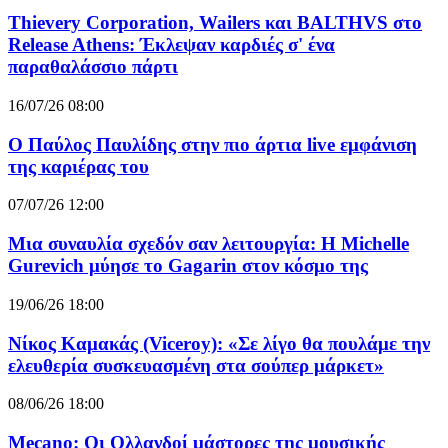
Thievery Corporation, Wailers και BALTHVS στο
Release Athens: Έκλεψαν καρδιές σ' ένα
παραθαλάσσιο πάρτι
16/07/26 08:00
Ο Παύλος Παυλίδης στην πιο άρτια live εμφάνιση
της καριέρας του
07/07/26 12:00
Μια συναυλία σχεδόν σαν λειτουργία: Η Michelle
Gurevich μύησε το Gagarin στον κόσμο της
19/06/26 18:00
Νίκος Καμακάς (Viceroy): «Σε λίγο θα πουλάμε την
ελευθερία συσκευασμένη στα σούπερ μάρκετ»
08/06/26 18:00
Mecano: Οι Ολλανδοί μάστορες της μουσικής