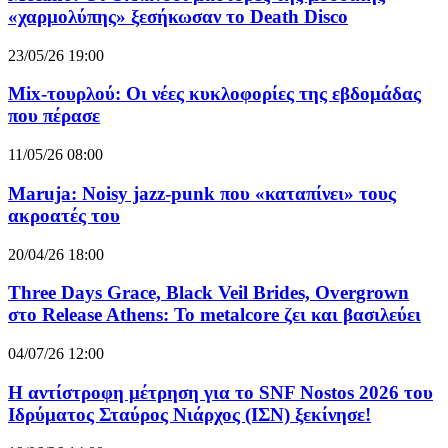
«χαρμολύπης» ξεσήκωσαν το Death Disco
23/05/26 19:00
Mix-τουρλού: Οι νέες κυκλοφορίες της εβδομάδας
που πέρασε
11/05/26 08:00
Maruja: Noisy jazz-punk που «καταπίνει» τους
ακροατές του
20/04/26 18:00
Three Days Grace, Black Veil Brides, Overgrown
στο Release Athens: Το metalcore ζει και βασιλεύει
04/07/26 12:00
Η αντίστροφη μέτρηση για το SNF Nostos 2026 του
Ιδρύματος Σταύρος Νιάρχος (ΙΣΝ) ξεκίνησε!