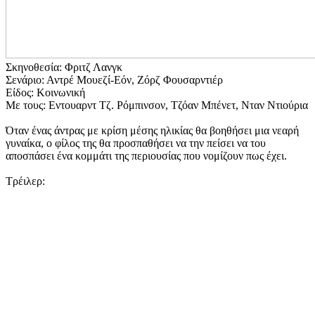
Σκηνοθεσία: Φριτζ Λανγκ
Σενάριο: Αντρέ Μουεζί-Εόν, Ζόρζ Φουσαρντιέρ
Είδος: Κοινωνική
Με τους: Εντουαρντ Τζ. Ρόμπινσον, Τζόαν Μπένετ, Νταν Ντιούρια
Όταν ένας άντρας με κρίση μέσης ηλικίας θα βοηθήσει μια νεαρή
γυναίκα, ο φίλος της θα προσπαθήσει να την πείσει να του
αποσπάσει ένα κομμάτι της περιουσίας που νομίζουν πως έχει.
Τρέιλερ: