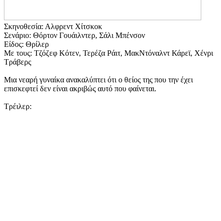
Σκηνοθεσία: Αλφρεντ Χίτσκοκ
Σενάριο: Θόρτον Γουάιλντερ, Σάλι Μπένσον
Είδος: Θρίλερ
Με τους: Τζόζεφ Κότεν, Τερέζα Ράιτ, ΜακΝτόναλντ Κάρεϊ, Χένρι
Τράβερς
Μια νεαρή γυναίκα ανακαλύπτει ότι ο θείος της που την έχει
επισκεφτεί δεν είναι ακριβώς αυτό που φαίνεται.
Τρέιλερ: