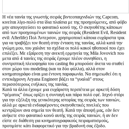
Η νέα ταινία της γνωστής σειράς βιντεοπαιχνιδιών της Capcom,
κινείται λίγο-πολύ στα ίδια πλαίσια με της προηγούμενες, από φόβο
μην απογοητεύσει το φανατικό κοινό της. Ο σκηνοθέτης κάποιων
από των προηγουμένων ταινιών της σειράς (Resident Evil, Resident
evil: Afterlife) Πολ Άντερσον, χρησιμοποιεί κάποια ευχάριστα τρικ
για να τραβήξει τον θεατή στην ένταση της ταινίας, αλλά κατά την
γνώμη μου, του χαλάνε τα σχέδια οι πολύ κακοί ηθοποιοί που έχει
επιλέξει. Με εξαίρεση την ανεκτή ερμηνεία της Mila Jovovich που
μετα από 4 ταινίες της σειράς έχουμε πλέον συνηθίσει, η
συντριπτική πλειοψηφία του casting θα μπορούσε άνετα να σταθεί
στον χώρο του modeling (και τα δύο φύλλα), αλλά στον
κινηματογράφο είναι μια έντονη παραφωνία. Να σημειωθεί ότι η
εντεκάχρονη Aryana Engineer βάζει τα “γυαλιά” στους
περισσότερους ενήλικες της ταινίας.
Κατά τα άλλα έχουμε μια ευχάριστη περιπέτεια με αρκετή δόση
“ψέματος” όπως ορίζει η συνταγή και πάρα πολύ εφέ. Ισχνό στόρι
για την εξέλιξη της γενικότερης ιστορίας της σειράς των ταινιών,
αλλά με αρκετά ενδιαφέροντες σκηνοθετικές πινελιές που
κεντρίζουν ανα σημεία τον θεατή. Κατά την άποψή μας, εάν δεν
ανήκετε στο φανατικό κοινό αυτής της σειράς ταινιών, ή αν δεν
είστε σε διάθεση για κινηματογραφικούς πειραματισμούς,
προτιμίστε κάτι διαφορετικό για την βραδυνή σας έξοδο.