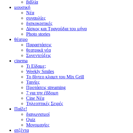
βιβλία
μουσική
Νέα
συναυλίες
δισκοκριτικές
Δίσκος και Τραγούδια του μήνα
Photo stories
θέατρο
Παραστάσεις
θεατρικά νέα
Συνεντεύξεις
cinema
Τι Είδαμε;
Weekly Smiles
Το βίντεο κλαμπ του Mix Grill
Ταινίες
Προτάσεις streaming
7 για την έβδομη
Cine Νέα
Τηλεοπτικές Σειρές
Παίξε!
διαγωνισμοί
Quiz
Μονομαχίες
ατζέντα