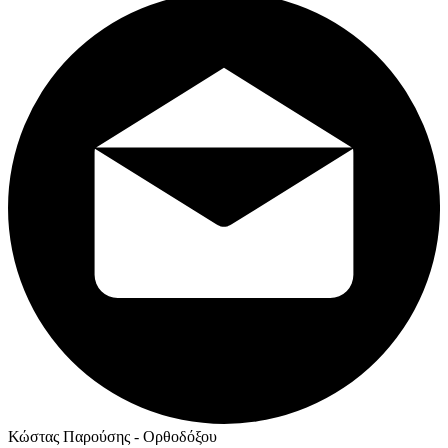
Κώστας Παρούσης - Ορθοδόξου