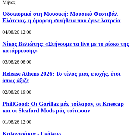
Μήνας
Οδοιπορικό στη Μουσική: Μουσικό Φεστιβάλ
Ελάτειας, η όμορφη συνήθεια που έγινε λατρεία
04/08/26 12:00
Νίκος Βελιώτης: «Στήνουμε τα live με το ρίσκο της
κατάρρευσης»
03/08/26 08:00
Release Athens 2026: Το τέλος μιας εποχής, έτσι
όπως άξιζε
02/08/26 19:00
PhillGood: Οι Gorillaz μάς τσίλαραν, οι Kneecap
και οι Sleaford Mods μάς τσίτωσαν
01/08/26 12:00
Καλογεράκια - Γκόλφω