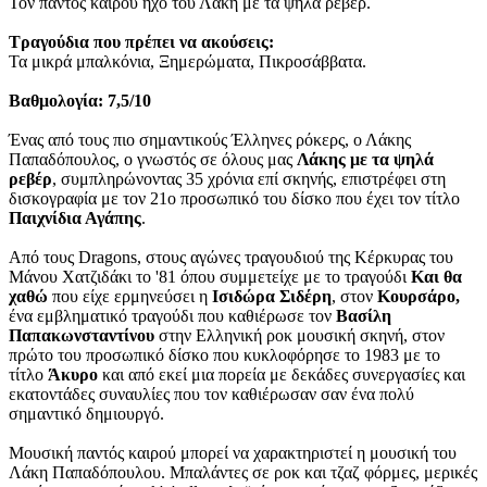
Τον παντός καιρού ήχο του Λάκη με τα ψηλά ρεβέρ.
Τραγούδια που πρέπει να ακούσεις:
Τα μικρά μπαλκόνια, Ξημερώματα, Πικροσάββατα.
Βαθμολογία: 7,5/10
Ένας από τους πιο σημαντικούς Έλληνες ρόκερς, ο Λάκης
Παπαδόπουλος, ο γνωστός σε όλους μας
Λάκης με τα ψηλά
ρεβέρ
, συμπληρώνοντας 35 χρόνια επί σκηνής, επιστρέφει στη
δισκογραφία με τον 21ο προσωπικό του δίσκο που έχει τον τίτλο
Παιχνίδια Αγάπης
.
Από τους Dragons, στους αγώνες τραγουδιού της Κέρκυρας του
Μάνου Χατζιδάκι το '81 όπου συμμετείχε με το τραγούδι
Και θα
χαθώ
που είχε ερμηνεύσει η
Ισιδώρα Σιδέρη
, στον
Κουρσάρο,
ένα εμβληματικό τραγούδι που καθιέρωσε τον
Βασίλη
Παπακωνσταντίνου
στην Ελληνική ροκ μουσική σκηνή, στον
πρώτο του προσωπικό δίσκο που κυκλοφόρησε το 1983 με το
τίτλο
Άκυρο
και από εκεί μια πορεία με δεκάδες συνεργασίες και
εκατοντάδες συναυλίες που τον καθιέρωσαν σαν ένα πολύ
σημαντικό δημιουργό.
Μουσική παντός καιρού μπορεί να χαρακτηριστεί η μουσική του
Λάκη Παπαδόπουλου. Μπαλάντες σε ροκ και τζαζ φόρμες, μερικές