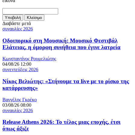
εικόνα
Διαβάστε μετά
συναυλίες 2026
Οδοιπορικό στη Μουσική: Μουσικό Φεστιβάλ
Ελάτειας, η όμορφη συνήθεια που έγινε λατρεία
Κωνσταντίνος Ρουμελιώτης
04/08/26 12:00
συνεντεύξεις 2026
Νίκος Βελιώτης: «Στήνουμε τα live με το ρίσκο της
κατάρρευσης»
Βαγγέλης Γκρέκο
03/08/26 08:00
συναυλίες 2026
Release Athens 2026: Το τέλος μιας εποχής, έτσι
όπως άξιζε