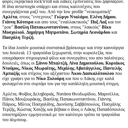
φορές εκρηκτικά rock'n'roll και λαϊκές εμπνεύσεις που ξαφνιάζουν.
Η ίδια αντιστοιχία υπάρχει και στους καλλιτέχνες που
συνεργάζονται μαζί του. Από την low profile "νεοκυματική"
Αρλέτα
, στους "εντεχνους"
Γιώργο Νταλάρα
,
Ελένη Δήμου
,
Γιάννη Κότσιρα
και απο τους "εναλλακτικούς"
Πυξ Λαξ
και τον
"ροκ"
Βασίλη Παπακωνσταντίνου
, στους "λαικούς"
Βίκυ
Μοσχολιού
,
Δημήτρη Μητροπάνο
,
Σωτηρία Λεονάρδου
και
Πασχάλη Τερζή
.
Τα ίδια λοιπόν μουσικά συστατικά βρίσκουμε και στην καινούργια
του δουλειά. 13 τραγούδια ξεχωριστά, στην κυριολεξία, που
υπογράφουν στιχουργικά φίλοι και συνεργάτες του απο παλιότερες
δουλειές, όπως οι
Σάννυ Μπαλτζή, Λίνα Δημοπούλου, Κυριάκος
Ντούμος, Νίκος Μωραίτης, Μιχάλης Αβατάγγελος, Παντελής
Αμπαζής
και στίχους του αξέχαστου
Άκου Δασκαλόπουλου
που
είχε γραψει για το
Νίκο Ξυλούρη
και που ο Λάκης ειχε καλά
φυλαγμένα στο συρτάρι του για την κατάλληλη μουσική στιγμη.
Αρλέτα, Φοίβος Δεληβοριάς, Νατάσα Θεοδωρίδου, Μαρινέλλα,
Πάνος Μουζουράκης, Βασίλης Παπακωνσταντίνου, Γιάννης
Πάριος, Μίλτος Πασχαλίδης, Διονύσης Σαββόπουλος, Πασχάλης
Τερζής, Κώστας Χατζής και βέβαια ο ίδιος ο Λάκης Παπαδόπουλος
υποστηρίζουν ερμηνευτικά με τον καλύτερο τρόπο τα τραγούδια
του άλμπουμ.