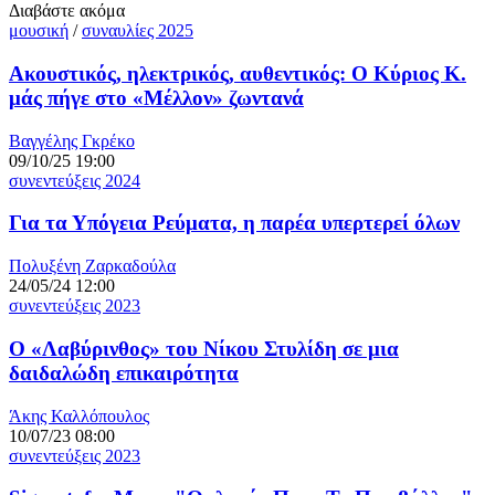
Διαβάστε ακόμα
μουσική
/
συναυλίες 2025
Ακουστικός, ηλεκτρικός, αυθεντικός: Ο Κύριος Κ.
μάς πήγε στο «Μέλλον» ζωντανά
Βαγγέλης Γκρέκο
09/10/25 19:00
συνεντεύξεις 2024
Για τα Υπόγεια Ρεύματα, η παρέα υπερτερεί όλων
Πολυξένη Ζαρκαδούλα
24/05/24 12:00
συνεντεύξεις 2023
Ο «Λαβύρινθος» του Νίκου Στυλίδη σε μια
δαιδαλώδη επικαιρότητα
Άκης Καλλόπουλος
10/07/23 08:00
συνεντεύξεις 2023