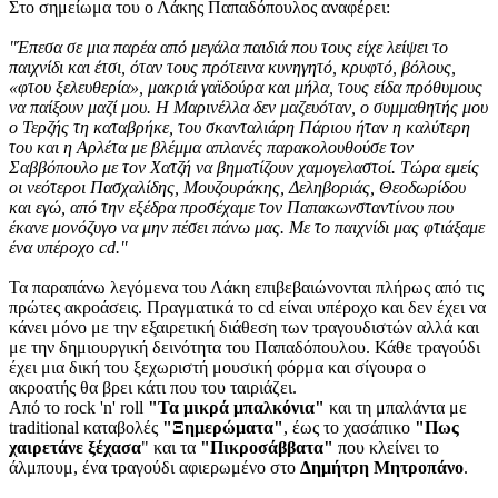
Στο σημείωμα του ο Λάκης Παπαδόπουλος αναφέρει:
"Έπεσα σε μια παρέα από μεγάλα παιδιά που τους είχε λείψει το
παιχνίδι και έτσι, όταν τους πρότεινα κυνηγητό, κρυφτό, βόλους,
«φτου ξελευθερία», μακριά γαϊδούρα και μήλα, τους είδα πρόθυμους
να παίξουν μαζί μου. Η Μαρινέλλα δεν μαζευόταν, ο συμμαθητής μου
ο Τερζής τη καταβρήκε, του σκανταλιάρη Πάριου ήταν η καλύτερη
του και η Αρλέτα με βλέμμα απλανές παρακολουθούσε τον
Σαββόπουλο με τον Χατζή να βηματίζουν χαμογελαστοί. Τώρα εμείς
οι νεότεροι Πασχαλίδης, Μουζουράκης, Δεληβοριάς, Θεοδωρίδου
και εγώ, από την εξέδρα προσέχαμε τον Παπακωνσταντίνου που
έκανε μονόζυγο να μην πέσει πάνω μας. Με το παιχνίδι μας φτιάξαμε
ένα υπέροχο cd."
Τα παραπάνω λεγόμενα του Λάκη επιβεβαιώνονται πλήρως από τις
πρώτες ακροάσεις. Πραγματικά το cd είναι υπέροχο και δεν έχει να
κάνει μόνο με την εξαιρετική διάθεση των τραγουδιστών αλλά και
με την δημιουργική δεινότητα του Παπαδόπουλου. Κάθε τραγούδι
έχει μια δική του ξεχωριστή μουσική φόρμα και σίγουρα ο
ακροατής θα βρει κάτι που του ταιριάζει.
Από το rock 'n' roll
"Τα μικρά μπαλκόνια"
και τη μπαλάντα με
traditional καταβολές
"Ξημερώματα"
, έως το χασάπικο
"Πως
χαιρετάνε ξέχασα
" και τα
"Πικροσάββατα"
που κλείνει το
άλμπουμ, ένα τραγούδι αφιερωμένο στο
Δημήτρη Μητροπάνο
.