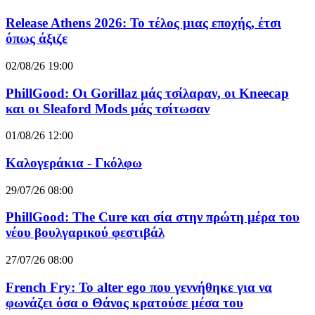
Release Athens 2026: Το τέλος μιας εποχής, έτσι
όπως άξιζε
02/08/26 19:00
PhillGood: Οι Gorillaz μάς τσίλαραν, οι Kneecap
και οι Sleaford Mods μάς τσίτωσαν
01/08/26 12:00
Καλογεράκια - Γκόλφω
29/07/26 08:00
PhillGood: The Cure και σία στην πρώτη μέρα του
νέου βουλγαρικού φεστιβάλ
27/07/26 08:00
French Fry: Το alter ego που γεννήθηκε για να
φωνάζει όσα ο Θάνος κρατούσε μέσα του