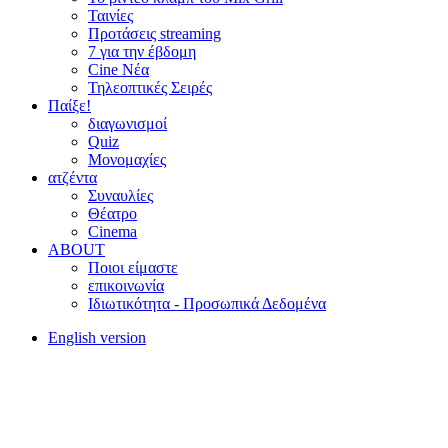
Ταινίες
Προτάσεις streaming
7 για την έβδομη
Cine Νέα
Τηλεοπτικές Σειρές
Παίξε!
διαγωνισμοί
Quiz
Μονομαχίες
ατζέντα
Συναυλίες
Θέατρο
Cinema
ABOUT
Ποιοι είμαστε
επικοινωνία
Ιδιωτικότητα - Προσωπικά Δεδομένα
English version