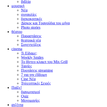
βιβλία
μουσική
Νέα
συναυλίες
δισκοκριτικές
Δίσκος και Τραγούδια του μήνα
Photo stories
θέατρο
Παραστάσεις
θεατρικά νέα
Συνεντεύξεις
cinema
Τι Είδαμε;
Weekly Smiles
Το βίντεο κλαμπ του Mix Grill
Ταινίες
Προτάσεις streaming
7 για την έβδομη
Cine Νέα
Τηλεοπτικές Σειρές
Παίξε!
διαγωνισμοί
Quiz
Μονομαχίες
ατζέντα