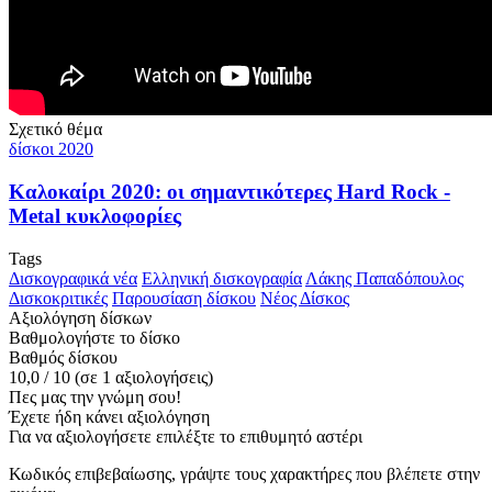
Σχετικό θέμα
δίσκοι 2020
Καλοκαίρι 2020: οι σημαντικότερες Hard Rock -
Metal κυκλοφορίες
Tags
Δισκογραφικά νέα
Ελληνική δισκογραφία
Λάκης Παπαδόπουλος
Δισκοκριτικές
Παρουσίαση δίσκου
Νέος Δίσκος
Αξιολόγηση δίσκων
Βαθμολογήστε το δίσκο
Βαθμός δίσκου
10,0
/
10
(σε
1
αξιολογήσεις)
Πες μας την γνώμη σου!
Έχετε ήδη κάνει αξιολόγηση
Για να αξιολογήσετε επιλέξτε το επιθυμητό αστέρι
Κωδικός επιβεβαίωσης, γράψτε τους χαρακτήρες που βλέπετε στην