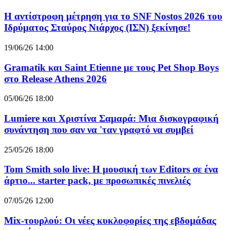
Η αντίστροφη μέτρηση για το SNF Nostos 2026 του
Ιδρύματος Σταύρος Νιάρχος (ΙΣΝ) ξεκίνησε!
19/06/26 14:00
Gramatik και Saint Etienne με τους Pet Shop Boys
στο Release Athens 2026
05/06/26 18:00
Lumiere και Χριστίνα Σαμαρά: Μια δισκογραφική
συνάντηση που σαν να 'ταν γραφτό να συμβεί
25/05/26 18:00
Tom Smith solo live: Η μουσική των Editors σε ένα
άρτιο... starter pack, με προσωπικές πινελιές
07/05/26 12:00
Mix-τουρλού: Οι νέες κυκλοφορίες της εβδομάδας