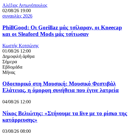
Αλέξιος Αντωνόπουλος
02/08/26 19:00
συναυλίες 2026
PhillGood: Οι Gorillaz μάς τσίλαραν, οι Kneecap
και οι Sleaford Mods μάς τσίτωσαν
Κωστής Κοτσώνης
01/08/26 12:00
Δημοφιλή άρθρα
Σήμερα
Εβδομάδα
Μήνας
Οδοιπορικό στη Μουσική: Μουσικό Φεστιβάλ
Ελάτειας, η όμορφη συνήθεια που έγινε λατρεία
04/08/26 12:00
Νίκος Βελιώτης: «Στήνουμε τα live με το ρίσκο της
κατάρρευσης»
03/08/26 08:00