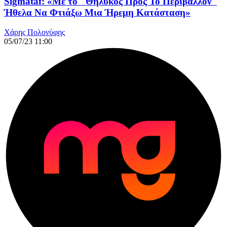
Sigmataf: «Με το "Θηλυκός Προς Το Περιβάλλον"
Ήθελα Να Φτιάξω Μια Ήρεμη Κατάσταση»
Χάρης Πολονύφης
05/07/23 11:00