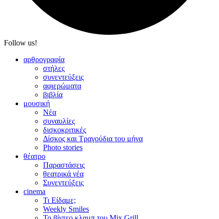
Follow us!
αρθρογραφία
στήλες
συνεντεύξεις
αφιερώματα
βιβλία
μουσική
Νέα
συναυλίες
δισκοκριτικές
Δίσκος και Τραγούδια του μήνα
Photo stories
θέατρο
Παραστάσεις
θεατρικά νέα
Συνεντεύξεις
cinema
Τι Είδαμε;
Weekly Smiles
Το βίντεο κλαμπ του Mix Grill