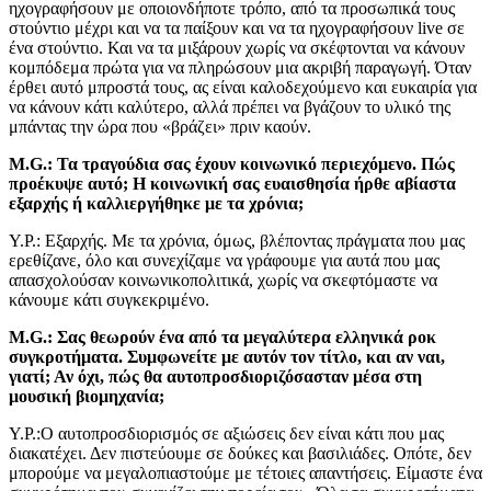
ηχογραφήσουν με οποιονδήποτε τρόπο, από τα προσωπικά τους
στούντιο μέχρι και να τα παίξουν και να τα ηχογραφήσουν live σε
ένα στούντιο. Και να τα μιξάρουν χωρίς να σκέφτονται να κάνουν
κομπόδεμα πρώτα για να πληρώσουν μια ακριβή παραγωγή. Όταν
έρθει αυτό μπροστά τους, ας είναι καλοδεχούμενο και ευκαιρία για
να κάνουν κάτι καλύτερο, αλλά πρέπει να βγάζουν το υλικό της
μπάντας την ώρα που «βράζει» πριν καούν.
M.G.: Τα τραγούδια σας έχουν κοινωνικό περιεχόμενο. Πώς
προέκυψε αυτό; Η κοινωνική σας ευαισθησία ήρθε αβίαστα
εξαρχής ή καλλιεργήθηκε με τα χρόνια;
Υ.Ρ.: Εξαρχής. Με τα χρόνια, όμως, βλέποντας πράγματα που μας
ερεθίζανε, όλο και συνεχίζαμε να γράφουμε για αυτά που μας
απασχολούσαν κοινωνικοπολιτικά, χωρίς να σκεφτόμαστε να
κάνουμε κάτι συγκεκριμένο.
M.G.: Σας θεωρούν ένα από τα μεγαλύτερα ελληνικά ροκ
συγκροτήματα. Συμφωνείτε με αυτόν τον τίτλο, και αν ναι,
γιατί; Αν όχι, πώς θα αυτοπροσδιοριζόσασταν μέσα στη
μουσική βιομηχανία;
Υ.Ρ.:Ο αυτοπροσδιορισμός σε αξιώσεις δεν είναι κάτι που μας
διακατέχει. Δεν πιστεύουμε σε δούκες και βασιλιάδες. Οπότε, δεν
μπορούμε να μεγαλοπιαστούμε με τέτοιες απαντήσεις. Είμαστε ένα