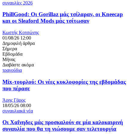
συναυλίες 2026
PhillGood: Οι Gorillaz μάς τσίλαραν, οι Kneecap
και οι Sleaford Mods μάς τσίτωσαν
Κωστής Κοτσώνης
01/08/26 12:00
Δημοφιλή άρθρα
Σήμερα
Εβδομάδα
Μήνας
Διαβάστε ακόμα
τραγούδια
Mix-τουρλού: Οι νέες κυκλοφορίες της εβδομάδας
που πέρασε
Άρης Γάρος
18/05/26 08:00
συναυλιακά νέα
Οι Χαΐνηδες μάς προσκαλούν σε μία καλοκαιρινή
συναυλία που θα τη νιώσουμε σαν τελετουργία