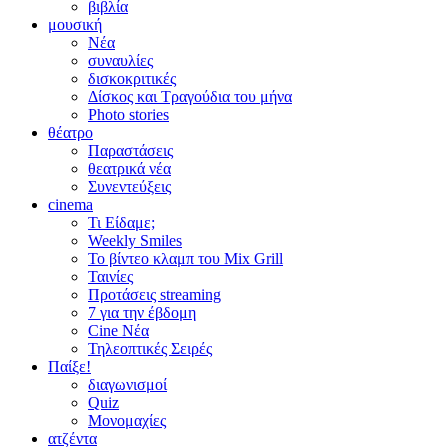
βιβλία
μουσική
Νέα
συναυλίες
δισκοκριτικές
Δίσκος και Τραγούδια του μήνα
Photo stories
θέατρο
Παραστάσεις
θεατρικά νέα
Συνεντεύξεις
cinema
Τι Είδαμε;
Weekly Smiles
Το βίντεο κλαμπ του Mix Grill
Ταινίες
Προτάσεις streaming
7 για την έβδομη
Cine Νέα
Τηλεοπτικές Σειρές
Παίξε!
διαγωνισμοί
Quiz
Μονομαχίες
ατζέντα