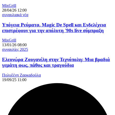
MixGrill
28/04/26 12:00
συναυλιακά νέα
Υπόγεια Ρεύματα, Magic De Spell και Ενδελέχεια
επιστρέφουν για την απόλυτη '90s live σύμπραξη
MixGrill
13/01/26 08:00
συναυλίες 2025
Ελεονώρα Ζουγανέλη στην Τεχνόπολη: Μια βραδιά
γεμάτη φως, πάθος και τραγούδια
Πολυξένη Ζαρκαδούλα
19/09/25 11:00