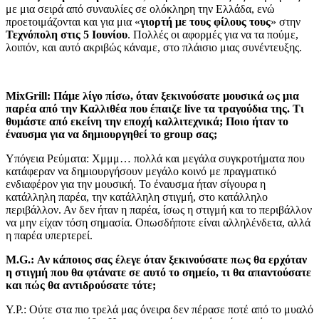
με μια σειρά από συναυλίες σε ολόκληρη την Ελλάδα, ενώ
προετοιμάζονται και για μια «
γιορτή με τους φίλους τους
» στην
Τεχνόπολη στις 5 Ιουνίου
. Πολλές οι αφορμές για να τα πούμε,
λοιπόν, και αυτό ακριβώς κάναμε, στο πλάισιο μιας συνέντευξης.
MixGrill: Πάμε λίγο πίσω, όταν ξεκινούσατε μουσικά ως μια
παρέα από την Καλλιθέα που έπαιζε live τα τραγούδια της. Τι
θυμάστε από εκείνη την εποχή καλλιτεχνικά; Ποιο ήταν το
έναυσμα για να δημιουργηθεί το group σας;
Υπόγεια Ρεύματα: Xμμμ… πολλά και μεγάλα συγκροτήματα που
κατάφεραν να δημιουργήσουν μεγάλο κοινό με πραγματικό
ενδιαφέρον για την μουσική. Το έναυσμα ήταν σίγουρα η
κατάλληλη παρέα, την κατάλληλη στιγμή, στο κατάλληλο
περιβάλλον. Αν δεν ήταν η παρέα, ίσως η στιγμή και το περιβάλλον
να μην είχαν τόση σημασία. Οπωσδήποτε είναι αλληλένδετα, αλλά
η παρέα υπερτερεί.
M.G.: Αν κάποιος σας έλεγε όταν ξεκινούσατε πως θα ερχόταν
η στιγμή που θα φτάνατε σε αυτό το σημείο, τι θα απαντούσατε
και πώς θα αντιδρούσατε τότε;
Υ.Ρ.: Ούτε στα πιo τρελά μας όνειρα δεν πέρασε ποτέ από το μυαλό