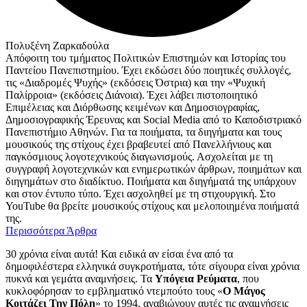
Πολυξένη Ζαρκαδούλα
Απόφοιτη του τμήματος Πολιτικών Επιστημών και Ιστορίας του
Παντείου Πανεπιστημίου. Έχει εκδώσει δύο ποιητικές συλλογές,
τις «Διαδρομές Ψυχής» (εκδόσεις Όστρια) και την «Ψυχική
Παλίρροια» (εκδόσεις Διάνοια). Έχει λάβει πιστοποιητικό
Επιμέλειας και Διόρθωσης κειμένων και Δημοσιογραφίας,
Δημοσιογραφικής Έρευνας και Social Media από το Καποδιστριακό
Πανεπιστήμιο Αθηνών. Για τα ποιήματα, τα διηγήματα και τους
μουσικούς της στίχους έχει βραβευτεί από Πανελλήνιους και
παγκόσμιους λογοτεχνικούς διαγωνισμούς. Ασχολείται με τη
συγγραφή λογοτεχνικών και ενημερωτικών άρθρων, ποιημάτων και
διηγημάτων στο διαδίκτυο. Ποιήματα και διηγήματά της υπάρχουν
και στον έντυπο τύπο. Έχει ασχοληθεί με τη στιχουργική. Στο
YouTube θα βρείτε μουσικούς στίχους και μελοποιημένα ποιήματά
της.
Περισσότερα Άρθρα
30 χρόνια είναι αυτά! Και ειδικά αν είσαι ένα από τα
δημοφιλέστερα ελληνικά συγκροτήματα, τότε σίγουρα είναι χρόνια
πυκνά και γεμάτα αναμνήσεις. Τα
Υπόγεια Ρεύματα
, που
κυκλοφόρησαν το εμβληματικό ντεμπούτο τους «
Ο Μάγος
Κοιτάζει Την Πόλη
» το 1994, αναβιώνουν αυτές τις αναμνήσεις