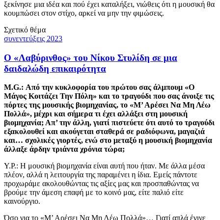
ξεκίνησε μια ιδέα και πού έχει καταλήξει, νιώθεις ότι η μουσική θα
κουμπώσει στον στίχο, αρκεί να μην την φιμώσεις.
Σχετικό θέμα
συνεντεύξεις 2023
Ο «Λαβύρινθος» του Νίκου Στυλίδη σε μια
δαιδαλώδη επικαιρότητα
M.G.: Από την κυκλοφορία του πρώτου σας άλμπουμ «Ο
Μάγος Κοιτάζει Την Πόλη» και το τραγούδι που σας άνοιξε τις
πόρτες της μουσικής βιομηχανίας, το «Μ’ Αρέσει Να Μη Λέω
Πολλά», μέχρι και σήμερα τι έχει αλλάξει στη μουσική
βιομηχανία; Απ’ την άλλη, γιατί πιστεύετε ότι αυτό το τραγούδι
εξακολουθεί και ακούγεται σταθερά σε ραδιόφωνα, μαγαζιά
και… σχολικές γιορτές, ενώ στο μεταξύ η μουσική βιομηχανία
άλλαξε άρδην τριάντα χρόνια τώρα;
Υ.Ρ.: Η μουσική βιομηχανία είναι αυτή που ήταν. Με άλλα μέσα
πλέον, αλλά η λειτουργία της παραμένει η ίδια. Εμείς πάντοτε
προχωράμε ακολουθώντας τις αξίες μας και προσπαθώντας να
βρούμε την άμεση επαφή με το κοινό μας, είτε παλιό είτε
καινούργιο.
Όσο για το «Μ’ Αρέσει Να Μη Λέω Πολλά»… Γιατί απλά έγινε