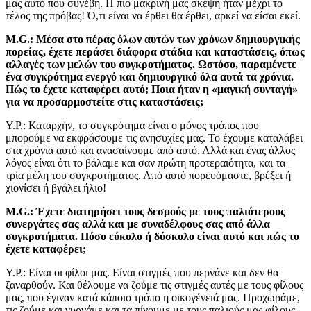
μας αυτό που συνέβη. Η πιο μακρινή μας σκέψη ήταν μέχρι το
τέλος της πρόβας! Ό,τι είναι να έρθει θα έρθει, αρκεί να είσαι εκεί.
M.G.: Μέσα στο πέρας όλων αυτών των χρόνων δημιουργικής
πορείας, έχετε περάσει διάφορα στάδια και καταστάσεις, όπως
αλλαγές των μελών του συγκροτήματος. Ωστόσο, παραμένετε
ένα συγκρότημα ενεργό και δημιουργικό όλα αυτά τα χρόνια.
Πώς το έχετε καταφέρει αυτό; Ποια ήταν η «μαγική συνταγή»
για να προσαρμοστείτε στις καταστάσεις;
Y.Ρ.: Καταρχήν, το συγκρότημα είναι ο μόνος τρόπος που
μπορούμε να εκφράσουμε τις ανησυχίες μας. Το έχουμε καταλάβει
στα χρόνια αυτό και ανασαίνουμε από αυτό. Αλλά και ένας άλλος
λόγος είναι ότι το βάλαμε και σαν πρώτη προτεραιότητα, και τα
τρία μέλη του συγκροτήματος. Από αυτό πορευόμαστε, βρέξει ή
χιονίσει ή βγάλει ήλιο!
M.G.: Έχετε διατηρήσει τους δεσμούς με τους παλιότερους
συνεργάτες σας αλλά και με συναδέλφους σας από άλλα
συγκροτήματα. Πόσο εύκολο ή δύσκολο είναι αυτό και πώς το
έχετε καταφέρει;
Y.Ρ.: Είναι οι φίλοι μας. Είναι στιγμές που περνάνε και δεν θα
ξαναρθούν. Και θέλουμε να ζούμε τις στιγμές αυτές με τους φίλους
μας, που έγιναν κατά κάποιο τρόπο η οικογένειά μας. Προχωράμε,
τις ζούμε και γυρνάμε και τα πίνουμε με τους παλιούς μας φίλους