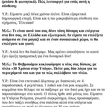
(μπάσο & φωνητικά). Πώς λειτουργεί για εσάς αυτή η
σύνθεση;
Υ.Ρ.: Είμαστε μαζί δέκα χρόνια πλέον. Είναι εξαιρετικά
δημιουργική εποχή. Είναι και η πιο μακροβιότερη σύνθεση του
σχήματος. Τέλειααα!
M.G.: Τι είναι αυτό που σας δίνει τόση δύναμη και ενέργεια
στα live σας, σε Ελλάδα και εξωτερικό; Αν είχατε να επιλέξετε
ανάμεσα σε ένα μαγαζί και σε έναν συναυλιακό χώρο, τι θα
επιλέγατε και γιατί;
Υ.Ρ.: Απλά δεν θα διαλέγαμε. Μας αρέσει οπουδήποτε το κοινό
έχει όρεξη πραγματική για ένα δυναμικό live!
M.G.: Το Φεβρουάριο κυκλοφόρησε ο νέος σας δίσκος, με
τίτλο «30 Χρόνια στην Υπόγα». Πείτε μας δύο λόγια για το
περιεχόμενό του και για το πώς συλλάβατε τον τίτλο.
Υ.Ρ.: Είναι ένα επετειακό άλμπουμ με διασκευές σε 4
παραδοσιακά, 4 ρεμπέτικα, 1 λαϊκό και ένα ροκ κομμάτι. Σε
κομμάτια που θέλαμε να τα παίξουμε με τον δικό μας ήχο και να τα
παρουσιάσουμε στο κοινό. Ο τίτλος ήρθε από μόνος του. Είμαστε
τα Υπόγεια Ρεύματα, γνωστό συγκρότημα, όπως προαναφέρατε,
που δεν παίζει συνήθως στα σαλόνια αλλά στα υπόγεια και
γιορτάζουμε με αυτό το άλμπουμ τα 30 μας χρόνια.