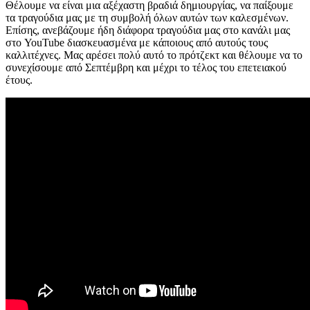
Θέλουμε να είναι μια αξέχαστη βραδιά δημιουργίας, να παίξουμε
τα τραγούδια μας με τη συμβολή όλων αυτών των καλεσμένων.
Επίσης, ανεβάζουμε ήδη διάφορα τραγούδια μας στο κανάλι μας
στο YouTube διασκευασμένα με κάποιους από αυτούς τους
καλλιτέχνες. Μας αρέσει πολύ αυτό το πρότζεκτ και θέλουμε να το
συνεχίσουμε από Σεπτέμβρη και μέχρι το τέλος του επετειακού
έτους.