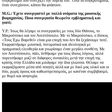
συγκρότημα που συνεχίζει την πορεία του. Όλα τα συγκροτήματα,
όταν συνεχίσουν, κάπου θα φτάσουν.
M.G.: Έχετε συνεργαστεί με πολλά ονόματα της μουσικής
βιομηχανίας. Ποια συνεργασία θεωρείτε εμβληματική και
γιατί;
Υ.Ρ.: Ίσως θα λέγαμε οι συνεργασίες με τους δύο Θάνους, το
Μικρούτσικο και τον Ανεστόπουλο. Με το Μικρούτσικο, ο δίσκος
«Τους Έχω Βαρεθεί» είναι μια εποχή που δεν θα ξεχάσουμε ποτέ.
Εκφραστήκαμε μουσικά, πνευματικά και ιδεολογικά με
πραγματική ελευθερία και γνωρίσαμε έναν μεγάλο συνθέτη. Με
τον Ανεστόπουλο, πάλι, δεθήκαμε για τους ίδιους λόγους, αλλά
πορευτήκαμε μαζί σε διάφορες συναυλίες μετά την εποχή της
κρίσης στην Ελλάδα και μιλάγαμε την ίδια γλώσσα. Θέλαμε να
εκφραζόμαστε μέσα από ποιητές αλλά και με δικό μας υλικό και οι
δύο, χωρίς όρους και καθωσπρεπισμούς, με κανέναν συμβιβασμό,
με θυμό και ανησυχία.