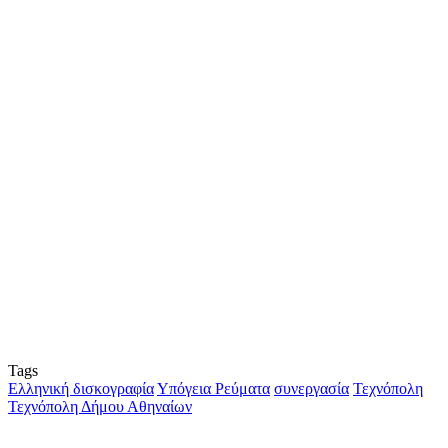
Tags
Ελληνική δισκογραφία
Υπόγεια Ρεύματα
συνεργασία
Τεχνόπολη
Τεχνόπολη Δήμου Αθηναίων