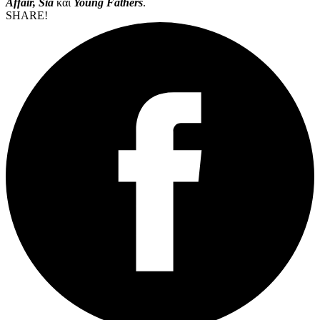
Affair, Sia
και
Young Fathers
.
SHARE!