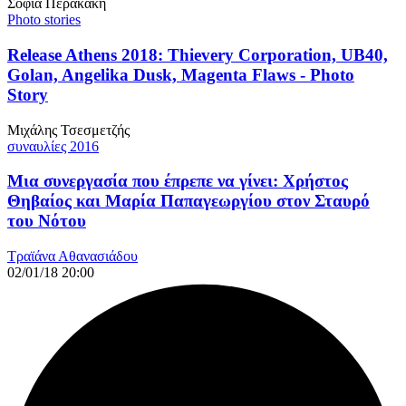
Σοφία Περακάκη
Photo stories
Release Athens 2018: Τhievery Corporation, UB40,
Golan, Angelika Dusk, Magenta Flaws - Photo
Story
Μιχάλης Τσεσμετζής
συναυλίες 2016
Μια συνεργασία που έπρεπε να γίνει: Χρήστος
Θηβαίος και Μαρία Παπαγεωργίου στον Σταυρό
του Νότου
Τραϊάνα Αθανασιάδου
02/01/18 20:00