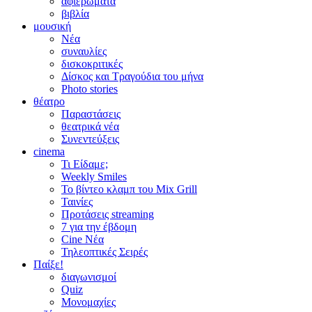
αφιερώματα
βιβλία
μουσική
Νέα
συναυλίες
δισκοκριτικές
Δίσκος και Τραγούδια του μήνα
Photo stories
θέατρο
Παραστάσεις
θεατρικά νέα
Συνεντεύξεις
cinema
Τι Είδαμε;
Weekly Smiles
Το βίντεο κλαμπ του Mix Grill
Ταινίες
Προτάσεις streaming
7 για την έβδομη
Cine Νέα
Τηλεοπτικές Σειρές
Παίξε!
διαγωνισμοί
Quiz
Μονομαχίες