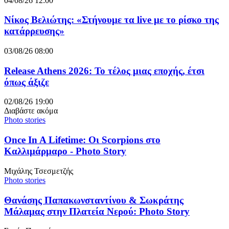
04/08/26 12:00
Νίκος Βελιώτης: «Στήνουμε τα live με το ρίσκο της
κατάρρευσης»
03/08/26 08:00
Release Athens 2026: Το τέλος μιας εποχής, έτσι
όπως άξιζε
02/08/26 19:00
Διαβάστε ακόμα
Photo stories
Once In A Lifetime: Οι Scorpions στο
Καλλιμάρμαρο - Photo Story
Μιχάλης Τσεσμετζής
Photo stories
Θανάσης Παπακωνσταντίνου & Σωκράτης
Μάλαμας στην Πλατεία Νερού: Photo Story