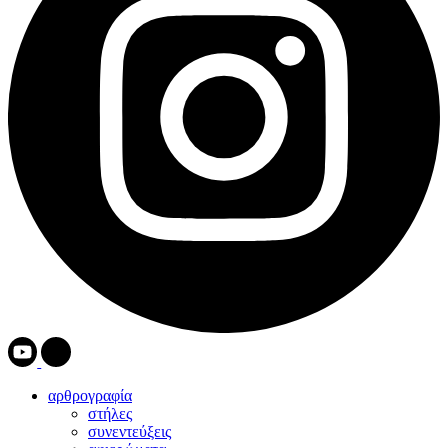
αρθρογραφία
στήλες
συνεντεύξεις