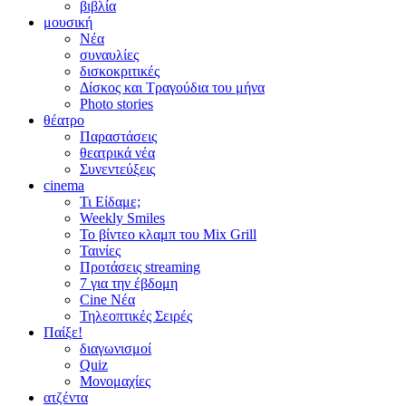
βιβλία
μουσική
Νέα
συναυλίες
δισκοκριτικές
Δίσκος και Τραγούδια του μήνα
Photo stories
θέατρο
Παραστάσεις
θεατρικά νέα
Συνεντεύξεις
cinema
Τι Είδαμε;
Weekly Smiles
Το βίντεο κλαμπ του Mix Grill
Ταινίες
Προτάσεις streaming
7 για την έβδομη
Cine Νέα
Τηλεοπτικές Σειρές
Παίξε!
διαγωνισμοί
Quiz
Μονομαχίες
ατζέντα