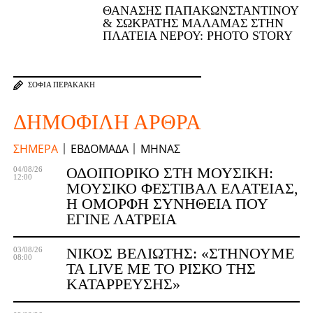
ΘΑΝΆΣΗΣ ΠΑΠΑΚΩΝΣΤΑΝΤΊΝΟΥ
& ΣΩΚΡΆΤΗΣ ΜΆΛΑΜΑΣ ΣΤΗΝ
ΠΛΑΤΕΊΑ ΝΕΡΟΎ: PHOTO STORY
ΣΟΦΊΑ ΠΕΡΑΚΆΚΗ
ΔΗΜΟΦΙΛΉ ΆΡΘΡΑ
ΣΉΜΕΡΑ
ΕΒΔΟΜΆΔΑ
ΜΉΝΑΣ
ΟΔΟΙΠΟΡΙΚΌ ΣΤΗ ΜΟΥΣΙΚΉ:
04/08/26
12:00
ΜΟΥΣΙΚΌ ΦΕΣΤΙΒΆΛ ΕΛΆΤΕΙΑΣ,
Η ΌΜΟΡΦΗ ΣΥΝΉΘΕΙΑ ΠΟΥ
ΈΓΙΝΕ ΛΑΤΡΕΊΑ
ΝΊΚΟΣ ΒΕΛΙΏΤΗΣ: «ΣΤΉΝΟΥΜΕ
03/08/26
08:00
ΤΑ LIVE ΜΕ ΤΟ ΡΊΣΚΟ ΤΗΣ
ΚΑΤΆΡΡΕΥΣΗΣ»