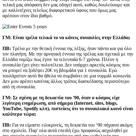
τελική μας απόφαση δεν μας οδηγεί αυτό, καθώς δουλεύουμε και
με καλλιτέχνες τελείως διαφορετικού ύφους που όμως μας
αρέσουν στον ίδιο βαθμό.
ΓΜ:
Είναι τρέλα τελικά το να κάνεις συναυλίες στην Ελλάδα;
ΠΒ:
Τρέλα με την θετική έννοια της λέξης, ήταν πάντα και για όλο
τον πλανήτη. Με την αρνητική έννοια της τρέλας και σχετικά με την
Ελλάδα νομίζω πως έγινε τα τελευταία 6-7 χρόνια. Πλέον η
συναυλία έχει γίνει πολυτέλεια. Δεν υπάρχει αρκετός κόσμος που
να μπορεί να ξοδέψει 20€ τη βδομάδα για 1 συναυλία. Εγώ
τουλάχιστον αυτό θα ήθελα να συμβαίνει σε μια νορμάλ κοινωνία.
Δεν μου αρέσει κανένας άλλος τρόπος διασκέδασης περισσότερο
από τη συναυλία.
ΓΜ:
Σε σχέση με τη δεκαετία του '90, όταν ο κόσμος είχε
λιγότερη ενημέρωση, από σήμερα (Internet, sites, blogs,
YouTube, Spotify κλπ), πιστεύεις ότι το συναυλιακό κοινό είναι
καλύτερο τώρα;
ΠΒ:
Για να είμαστε ειλικρινείς, τη δεκαετία του ‘90 πήγαινα ακόμη
στο σχολείο. Παρ' ολα αυτά επειδή έχω προφανώς ασχοληθεί με
την ιστορία συναυλιών περισσότερο από την μυθολογία στο