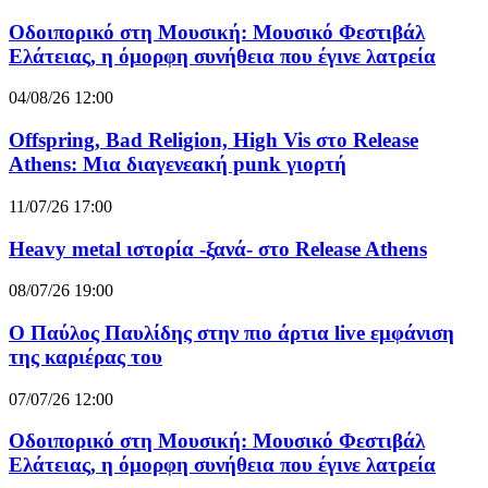
Οδοιπορικό στη Μουσική: Μουσικό Φεστιβάλ
Ελάτειας, η όμορφη συνήθεια που έγινε λατρεία
04/08/26 12:00
Offspring, Bad Religion, High Vis στο Release
Athens: Μια διαγενεακή punk γιορτή
11/07/26 17:00
Heavy metal ιστορία -ξανά- στο Release Athens
08/07/26 19:00
Ο Παύλος Παυλίδης στην πιο άρτια live εμφάνιση
της καριέρας του
07/07/26 12:00
Οδοιπορικό στη Μουσική: Μουσικό Φεστιβάλ
Ελάτειας, η όμορφη συνήθεια που έγινε λατρεία