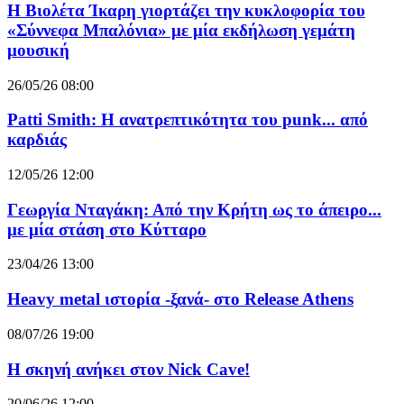
Η Βιολέτα Ίκαρη γιορτάζει την κυκλοφορία του
«Σύννεφα Μπαλόνια» με μία εκδήλωση γεμάτη
μουσική
26/05/26 08:00
Patti Smith: Η ανατρεπτικότητα του punk... από
καρδιάς
12/05/26 12:00
Γεωργία Νταγάκη: Από την Κρήτη ως το άπειρο...
με μία στάση στο Κύτταρο
23/04/26 13:00
Heavy metal ιστορία -ξανά- στο Release Athens
08/07/26 19:00
Η σκηνή ανήκει στον Nick Cave!
20/06/26 12:00