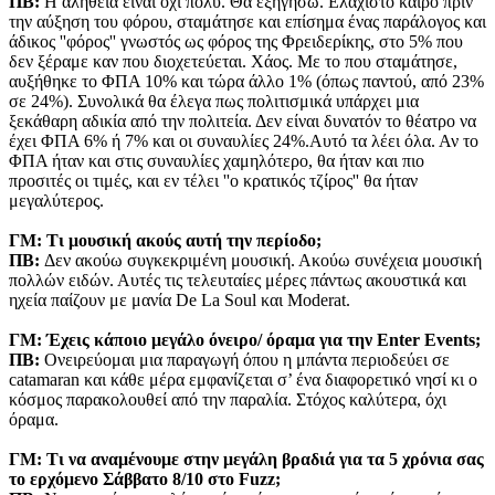
ΠΒ:
Η αλήθεια είναι όχι πολύ. Θα εξηγήσω. Ελάχιστο καιρό πριν
την αύξηση του φόρου, σταμάτησε και επίσημα ένας παράλογος και
άδικος ''φόρος'' γνωστός ως φόρος της Φρειδερίκης, στο 5% που
δεν ξέραμε καν που διοχετεύεται. Χάος. Με το που σταμάτησε,
αυξήθηκε το ΦΠΑ 10% και τώρα άλλο 1% (όπως παντού, από 23%
σε 24%). Συνολικά θα έλεγα πως πολιτισμικά υπάρχει μια
ξεκάθαρη αδικία από την πολιτεία. Δεν είναι δυνατόν το θέατρο να
έχει ΦΠΑ 6% ή 7% και οι συναυλίες 24%.Αυτό τα λέει όλα. Αν το
ΦΠΑ ήταν και στις συναυλίες χαμηλότερο, θα ήταν και πιο
προσιτές οι τιμές, και εν τέλει ''ο κρατικός τζίρος'' θα ήταν
μεγαλύτερος.
ΓΜ:
Τι μουσική ακούς αυτή την περίοδο;
ΠΒ:
Δεν ακούω συγκεκριμένη μουσική. Ακούω συνέχεια μουσική
πολλών ειδών. Αυτές τις τελευταίες μέρες πάντως ακουστικά και
ηχεία παίζουν με μανία De La Soul και Moderat.
ΓΜ:
Έχεις κάποιο μεγάλο όνειρο/ όραμα για την Enter Events;
ΠΒ:
Ονειρεύομαι μια παραγωγή όπου η μπάντα περιοδεύει σε
catamaran και κάθε μέρα εμφανίζεται σ’ ένα διαφορετικό νησί κι ο
κόσμος παρακολουθεί από την παραλία. Στόχος καλύτερα, όχι
όραμα.
ΓΜ: Τι να αναμένουμε στην μεγάλη βραδιά για τα 5 χρόνια σας
το ερχόμενο Σάββατο 8/10 στο Fuzz;