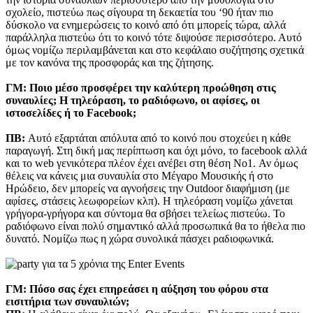
σχολείο, πιστεύω πως σίγουρα τη δεκαετία του ‘90 ήταν πιο
δύσκολο να ενημερώσεις το κοινό από ότι μπορείς τώρα, αλλά
παράλληλα πιστεύω ότι το κοινό τότε διψούσε περισσότερο. Αυτό
όμως νομίζω περιλαμβάνεται και στο κεφάλαιο συζήτησης σχετικά
με τον κανόνα της προσφοράς και της ζήτησης.
ΓΜ:
Ποιο μέσο προσφέρει την καλύτερη προώθηση στις
συναυλίες; Η τηλεόραση, το ραδιόφωνο, οι αφίσες, οι
ιστοσελίδες ή το Facebook;
ΠΒ:
Αυτό εξαρτάται απόλυτα από το κοινό που στοχεύει η κάθε
παραγωγή. Στη δική μας περίπτωση και όχι μόνο, το facebook αλλά
και το web γενικότερα πλέον έχει ανέβει στη θέση No1. Αν όμως
θέλεις να κάνεις μια συναυλία στο Μέγαρο Μουσικής ή στο
Ηρώδειο, δεν μπορείς να αγνοήσεις την Outdoor διαφήμιση (με
αφίσες, στάσεις λεωφορείων κλπ). Η τηλεόραση νομίζω χάνεται
γρήγορα-γρήγορα και σύντομα θα σβήσει τελείως πιστεύω. Το
ραδιόφωνο είναι πολύ σημαντικό αλλά προσωπικά θα το ήθελα πιο
δυνατό. Νομίζω πως η χώρα συνολικά πάσχει ραδιοφωνικά.
ΓΜ:
Πόσο σας έχει επηρεάσει η αύξηση του φόρου στα
εισιτήρια των συναυλιών;