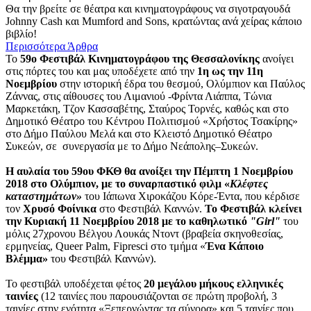
Θα την βρείτε σε θέατρα και κινηματογράφους να σιγοτραγουδά
Johnny Cash και Mumford and Sons, κρατώντας ανά χείρας κάποιο
βιβλίο!
Περισσότερα Άρθρα
Το
59ο Φεστιβάλ Κινηματογράφου της Θεσσαλονίκης
ανοίγει
στις πόρτες του και μας υποδέχετε από την
1η ως την 11η
Νοεμβρίου
στην ιστορική έδρα του θεσμού, Ολύμπιον και Παύλος
Ζάννας, στις αίθουσες του Λιμανιού -Φρίντα Λιάππα, Τώνια
Μαρκετάκη, Τζον Κασσαβέτης, Σταύρος Τορνές, καθώς και στο
Δημοτικό Θέατρο του Κέντρου Πολιτισμού «Χρήστος Τσακίρης»
στο Δήμο Παύλου Μελά και στο Κλειστό Δημοτικό Θέατρο
Συκεών, σε συνεργασία με το Δήμο Νεάπολης–Συκεών.
Η αυλαία του 59ου ΦΚΘ θα ανοίξει την Πέμπτη 1 Νοεμβρίου
2018 στο Ολύμπιον, με το συναρπαστικό φιλμ «
Κλέφτες
καταστημάτων»
του Ιάπωνα Χιροκάζου Κόρε-Έντα, που κέρδισε
τον
Χρυσό Φοίνικα
στο Φεστιβάλ Καννών.
Το Φεστιβάλ κλείνει
την Κυριακή 11 Νοεμβρίου 2018 με το καθηλωτικό
"Girl"
του
μόλις 27χρονου Βέλγου Λουκάς Ντοντ (βραβεία σκηνοθεσίας,
ερμηνείας, Queer Palm, Fipresci στο τμήμα «
Ένα Κάποιο
Βλέμμα»
του Φεστιβάλ Καννών).
Το φεστιβάλ υποδέχεται φέτος
20 μεγάλου μήκους ελληνικές
ταινίες
(12 ταινίες που παρουσιάζονται σε πρώτη προβολή, 3
ταινίες στην ενότητα «Ξεπερνώντας τα σύνορα» και 5 ταινίες που