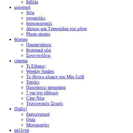
βιβλία
μουσική
Νέα
συναυλίες
δισκοκριτικές
Δίσκος και Τραγούδια του μήνα
Photo stories
θέατρο
Παραστάσεις
θεατρικά νέα
Συνεντεύξεις
cinema
Τι Είδαμε;
Weekly Smiles
Το βίντεο κλαμπ του Mix Grill
Ταινίες
Προτάσεις streaming
7 για την έβδομη
Cine Νέα
Τηλεοπτικές Σειρές
Παίξε!
διαγωνισμοί
Quiz
Μονομαχίες
ατζέντα