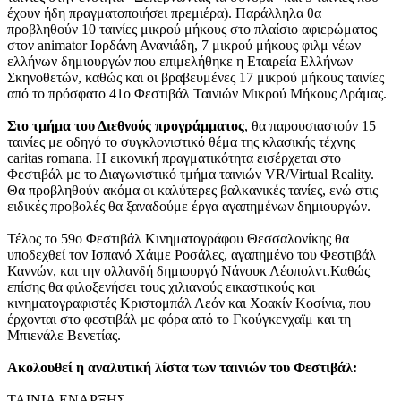
έχουν ήδη πραγματοποιήσει πρεμιέρα). Παράλληλα θα
προβληθούν 10 ταινίες μικρού μήκους στο πλαίσιο αφιερώματος
στον animator Ιορδάνη Ανανιάδη, 7 μικρού μήκους φιλμ νέων
ελλήνων δημιουργών που επιμελήθηκε η Εταιρεία Ελλήνων
Σκηνοθετών, καθώς και οι βραβευμένες 17 μικρού μήκους ταινίες
από το πρόσφατο 41ο Φεστιβάλ Ταινιών Μικρού Μήκους Δράμας.
Στο τμήμα του Διεθνούς
προγράμματος
, θα παρουσιαστούν 15
ταινίες με οδηγό τo συγκλονιστικό θέμα της κλασικής τέχνης
caritas romana. Η εικονική πραγματικότητα εισέρχεται στο
Φεστιβάλ με το Διαγωνιστικό τμήμα ταινιών VR/Virtual Reality.
Θα προβληθούν ακόμα οι καλύτερες βαλκανικές τανίες, ενώ στις
ειδικές προβολές θα ξαναδούμε έργα αγαπημένων δημιουργών.
Τέλος το 59ο Φεστιβάλ Κινηματογράφου Θεσσαλονίκης θα
υποδεχθεί τον Ισπανό Χάιμε Ροσάλες, αγαπημένο του Φεστιβάλ
Καννών, και την ολλανδή δημιουργό Νάνουκ Λέοπολντ.Καθώς
επίσης θα φιλοξενήσει τους χιλιανούς εικαστικούς και
κινηματογραφιστές Κριστομπάλ Λεόν και Χοακίν Κοσίνια, που
έρχονται στο φεστιβάλ με φόρα από το Γκούγκενχαϊμ και τη
Μπιενάλε Βενετίας.
Ακολουθεί η αναλυτική λίστα
των ταινιών του Φεστιβάλ:
ΤΑΙΝΙΑ ΕΝΑΡΞΗΣ