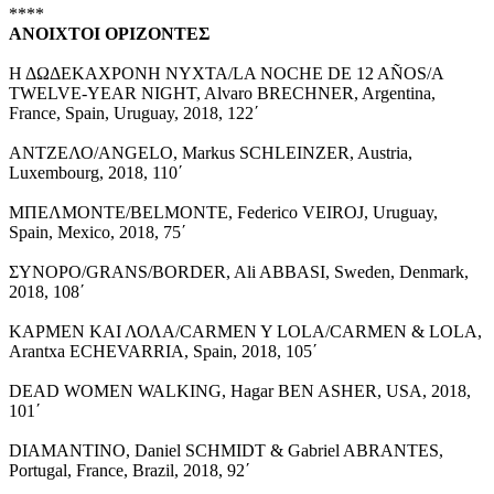
****
ΑΝΟΙΧΤΟΙ ΟΡΙΖΟΝΤΕΣ
Η ΔΩΔΕΚΑΧΡΟΝΗ ΝΥΧΤΑ/LA NOCHE DE 12 AÑOS/A
TWELVE-YEAR NIGHT, Alvaro BRECHNER, Argentina,
France, Spain, Uruguay, 2018, 122΄
ΑΝΤΖΕΛΟ/ANGELO, Markus SCHLEINZER, Austria,
Luxembourg, 2018, 110΄
ΜΠΕΛΜΟΝΤΕ/BELMONTE, Federico VEIROJ, Uruguay,
Spain, Mexico, 2018, 75΄
ΣΥΝΟΡΟ/GRANS/BORDER, Ali ABBASI, Sweden, Denmark,
2018, 108΄
ΚΑΡΜΕΝ ΚΑΙ ΛΟΛΑ/CARMEN Y LOLA/CARMEN & LOLA,
Arantxa ECHEVARRIA, Spain, 2018, 105΄
DEAD WOMEN WALKING, Hagar BEN ASHER, USA, 2018,
101΄
DIAMANTINO, Daniel SCHMIDT & Gabriel ABRANTES,
Portugal, France, Brazil, 2018, 92΄