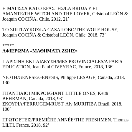
Η ΜΑΓΙΣΣΑ ΚΑΙ Ο ΕΡΑΣΤΗΣ/LA BRUJA Y EL
AMANTE/THE WITCH AND THE LOVER, Cristobal LEÓN &
Joaquin COCIÑA, Chile, 2012, 21΄
ΤΟ ΣΠΙΤΙ ΛΥΚΟΣ/LA CASA LOBO/THE WOLF HOUSE,
Joaquin COCIÑA & Cristobal LEÓN, Chile, 2018, 73’
*****
ΑΦΙΕΡΩΜΑ
«ΜΑΘΗΜΑΤΑ ΖΩΗΣ»
ΠΑΡΙΣΙΝΗ ΕΚΠΑΙΔΕΥΣΗ/MES PROVINCIALES/A PARIS
EDUCATION, Jean Paul CIVEYRAC, France, 2018, 136΄
NIOTH/GENESE/GENESIS, Philippe LESAGE, Canada, 2018,
130΄
ΓΙΓΑΝΤΙΑΙΟΙ ΜΙΚΡΟΙ/GIANT LITTLE ONES, Keith
BEHRMAN, Canada, 2018, 93΄
ΣΚΟΥΡΙΑ/FERRUGEM/RUST, Aly MURITIBA Brazil, 2018,
100΄
ΠΡΩΤΟΕΤΕΙΣ/PREMIÈRE ANNÉE/THE FRESHMEN, Thomas
LILTI, France, 2018, 92’