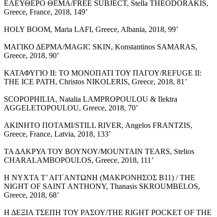
ΕΛΕΥΘΕΡΟ ΘΕΜΑ/FREE SUBJECT, Stella THEODORAKIS,
Greece, France, 2018, 149’
HOLY BOOM, Maria LAFI, Greece, Albania, 2018, 99’
ΜΑΓΙΚΟ ΔΕΡΜΑ/MAGIC SKIN, Konstantinos SAMARAS,
Greece, 2018, 90’
ΚΑΤΑΦΥΓΙΟ ΙΙ: ΤΟ ΜΟΝΟΠΑΤΙ ΤΟΥ ΠΑΓΟΥ/REFUGE II:
THE ICE PATH, Christos NIKOLERIS, Greece, 2018, 81’
SCOPOPHILIA, Natalia LAMPROPOULOU & Ilektra
AGGELETOPOULOU, Greece, 2018, 70’
ΑΚΙΝΗΤΟ ΠΟΤΑΜΙ/STILL RIVER, Angelos FRANTZIS,
Greece, France, Latvia, 2018, 133’
ΤΑ ΔΑΚΡΥΑ ΤΟΥ ΒΟΥΝΟΥ/MOUNTAIN TEARS, Stelios
CHARALAMBOPOULOS, Greece, 2018, 111’
Η ΝΥΧΤΑ Τ’ ΑΓΙ΄ΑΝΤΩΝΗ (ΜΑΚΡΟΝΗΣΟΣ Β11) / THE
NIGHT OF SAINT ANTHONY, Thanasis SΚROUMBELOS,
Greece, 2018, 68’
Η ΔΕΞΙΑ TΣΕΠΗ ΤΟΥ ΡΑΣΟΥ/THE RIGHT POCKET OF THE