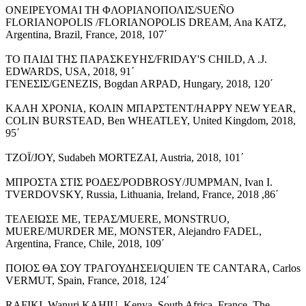
ΟΝΕΙΡΕΥΟΜΑΙ ΤΗ ΦΛΟΡΙΑΝΟΠΟΛΙΣ/SUEÑO
FLORIANOPOLIS /FLORIANOPOLIS DREAM, Ana KATZ,
Argentina, Brazil, France, 2018, 107΄
ΤΟ ΠΑΙΔΙ ΤΗΣ ΠΑΡΑΣΚΕΥΗΣ/FRIDAY'S CHILD, A .J.
EDWARDS, USA, 2018, 91΄
ΓΕΝΕΣΙΣ/GENEZIS, Bogdan ARPAD, Hungary, 2018, 120΄
ΚΑΛΗ ΧΡΟΝΙΑ, ΚΟΛΙΝ ΜΠΑΡΣΤΕΝΤ/HAPPY NEW YEAR,
COLIN BURSTEAD, Ben WHEATLEY, United Kingdom, 2018,
95΄
TZOΪ/JOY, Sudabeh MORTEZAI, Austria, 2018, 101΄
ΜΠΡΟΣΤΑ ΣΤΙΣ ΡΟΔΕΣ/PODBROSY/JUMPMAN, Ivan I.
TVERDOVSKY, Russia, Lithuania, Ireland, France, 2018 ,86΄
ΤΕΛΕΙΩΣΕ ΜΕ, ΤΕΡΑΣ/MUERE, MONSTRUO,
MUERE/MURDER ME, MONSTER, Alejandro FADEL,
Argentina, France, Chile, 2018, 109΄
ΠΟΙΟΣ ΘΑ ΣΟΥ ΤΡΑΓΟΥΔΗΣΕΙ/QUIEN TE CANTARA, Carlos
VERMUT, Spain, France, 2018, 124΄
RAFIKI, Wanuri KAHIU, Kenya, South Africa, France, The