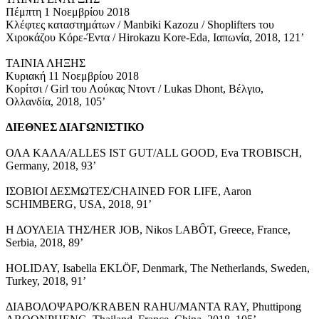
Πέμπτη 1 Νοεμβρίου 2018
Κλέφτες καταστημάτων / Manbiki Kazozu / Shoplifters του
Χιροκάζου Κόρε-Έντα / Hirokazu Kore-Eda, Ιαπωνία, 2018, 121’
ΤΑΙΝΙΑ ΛΗΞΗΣ
Κυριακή 11 Νοεμβρίου 2018
Κορίτσι / Girl του Λούκας Ντοντ / Lukas Dhont, Βέλγιο,
Ολλανδία, 2018, 105’
ΔΙΕΘΝΕΣ
ΔΙΑΓΩΝΙΣΤΙΚΟ
ΟΛΑ ΚΑΛΑ/ALLES IST GUT/ALL GOOD, Eva TROBISCH,
Germany, 2018, 93’
ΙΣΟΒΙΟΙ ΔΕΣΜΩΤΕΣ/CHAINED FOR LIFE, Aaron
SCHIMBERG, USA, 2018, 91’
Η ΔΟΥΛΕΙΑ ΤΗΣ/HER JOB, Nikos LABÔT, Greece, France,
Serbia, 2018, 89’
HOLIDAY, Isabella EKLÖF, Denmark, The Netherlands, Sweden,
Turkey, 2018, 91’
ΔΙΑΒΟΛΟΨΑΡΟ/KRABEN RAHU/MANTA RAY, Phuttipong