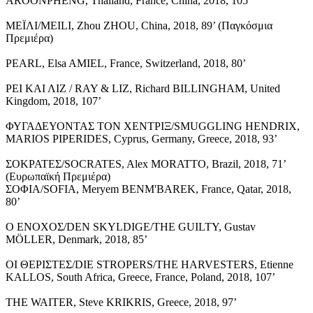
AROONPHENG, Thailand, France, China, 2018, 105’
ΜΕΪΛΙ/MEILI, Zhou ZHOU, China, 2018, 89’ (Παγκόσμια
Πρεμιέρα)
PEARL, Elsa AMIEL, France, Switzerland, 2018, 80’
ΡΕΙ ΚΑΙ ΛΙΖ / RAY & LIZ, Richard BILLINGHAM, United
Kingdom, 2018, 107’
ΦΥΓΑΔΕΥΟΝΤΑΣ ΤΟΝ ΧΕΝΤΡΙΞ/SMUGGLING HENDRIX,
MARIOS PIPERIDES, Cyprus, Germany, Greece, 2018, 93’
ΣΟΚΡΑΤΕΣ/SOCRATES, Alex MORATTO, Brazil, 2018, 71’
(Ευρωπαϊκή Πρεμιέρα)
ΣΟΦΙΑ/SOFIA, Meryem BENM'BAREK, France, Qatar, 2018,
80’
Ο ΕΝΟΧΟΣ/DEN SKYLDIGE/THE GUILTY, Gustav
MÖLLER, Denmark, 2018, 85’
ΟΙ ΘΕΡΙΣΤΕΣ/DIE STROPERS/THE HARVESTERS, Etienne
KALLOS, South Africa, Greece, France, Poland, 2018, 107’
THE WAITER, Steve KRIKRIS, Greece, 2018, 97’