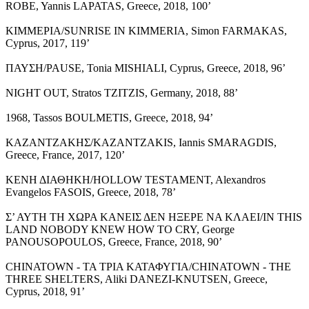
ROBE, Yannis LAPATAS, Greece, 2018, 100’
ΚΙΜΜΕΡΙΑ/SUNRISE IN KIMMERIA, Simon FARMAKAS,
Cyprus, 2017, 119’
ΠΑΥΣΗ/PAUSE, Tonia MISHIALI, Cyprus, Greece, 2018, 96’
NIGHT OUT, Stratos TZITZIS, Germany, 2018, 88’
1968, Tassos BOULMETIS, Greece, 2018, 94’
ΚΑΖΑΝΤΖΑΚΗΣ/KAZANTZAKIS, Ιannis SMARAGDIS,
Greece, France, 2017, 120’
ΚΕΝΗ ΔΙΑΘΗΚΗ/HOLLOW TESTAMENT, Alexandros
Evangelos FASOIS, Greece, 2018, 78’
Σ’ ΑΥΤΗ ΤΗ ΧΩΡΑ ΚΑΝΕΙΣ ΔΕΝ ΗΞΕΡΕ ΝΑ ΚΛΑΕΙ/IN THIS
LAND NOBODY KNEW HOW TO CRY, George
PANOUSOPOULOS, Greece, France, 2018, 90’
CHINATOWN - ΤΑ ΤΡΙΑ ΚΑΤΑΦΥΓΙΑ/CHINATOWN - THE
THREE SHELTERS, Aliki DANEZI-KNUTSEN, Greece,
Cyprus, 2018, 91’