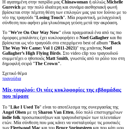
Η αγαπημένη στην πατρίδα μας
Chinawoman
ή αλλιώς
Michelle
Gurevich
με την πολύ ιδιαίτερη και συνάμα αισθησιακή φωνή
βρίσκεται στην πέμπτη θέση των επιλογών μας για τον Ιούνιο με το
νέο της τραγούδι "
Losing Touch
". Μία ρομαντική, μελαγχολική
σύνθεση που αφήνει μία γλυκόπικρη γεύση μετά την ακρόαση.
Το "
We’re On Our Way Now
" είναι πραγματικά ένα από τις πιο
όμορφες μπαλάντες έχει κυκλοφορήσει ο
Noel Gallagher
και θα
βρίσκεται ως νέο τραγούδι στο επερχόμενο best of album "
Back
The Way We Came: Vol 1 (2011-2021)
"
της μπάντας
Noel
Gallagher’s High Flying Birds
. Στο video clip του τραγουδιού
συμμετέχει ο ηθοποιός
Matt Smith
, γνωστός από το ρόλο του στη
δημοφιλή σειρά "
The Crown"
.
Σχετικό θέμα
τραγούδια
Mix-τουρλού: Οι νέες κυκλοφορίες της εβδομάδας
που πέρασε
Το "
Like I Used To
" είναι το αποτέλεσμα της συνεργασίας της
Angel Olsen
με τη
Sharon Van Etten
, δύο πολύ επιστυχημένων
indie
folk
προσωπικοτήτων και τραγουδιστριών των τελευταίων
ετών. Μία σύνθεση που μας κάνει να νοσταλγούμε τις μουσικές
των
Fleetwood Mac
και του
Bruce Springsteen
και που κάτι μου