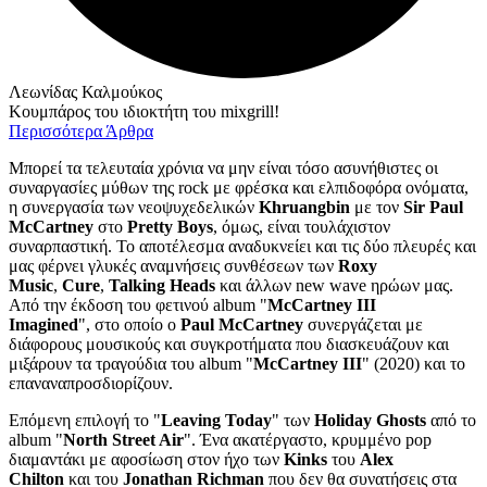
Λεωνίδας Καλμούκος
Κουμπάρος του ιδιοκτήτη του mixgrill!
Περισσότερα Άρθρα
Μπορεί τα τελευταία χρόνια να μην είναι τόσο ασυνήθιστες οι
συναργασίες μύθων της rock με φρέσκα και ελπιδοφόρα ονόματα,
η συνεργασία των νεοψυχεδελικών
Khruangbin
με τον
Sir Paul
McCartney
στο
Pretty Boys
, όμως, είναι τουλάχιστον
συναρπαστική. Το αποτέλεσμα αναδυκνείει και τις δύο πλευρές και
μας φέρνει γλυκές αναμνήσεις συνθέσεων των
Roxy
Music
,
Cure
,
Talking Heads
και άλλων new wave ηρώων μας.
Από την έκδοση του φετινού album "
McCartney III
Imagined
", στο οποίο ο
Paul McCartney
συνεργάζεται με
διάφορους μουσικούς και συγκροτήματα που διασκευάζουν και
μιξάρουν τα τραγούδια του album "
McCartney III
" (2020) και το
επαναναπροσδιορίζουν.
Επόμενη επιλογή το "
Leaving Today
" των
Holiday Ghosts
από το
album "
North Street Air
". Ένα ακατέργαστο, κρυμμένο pop
διαμαντάκι με αφοσίωση στον ήχο των
Kinks
του
Alex
Chilton
και του
Jonathan Richman
που δεν θα συνατήσεις στα