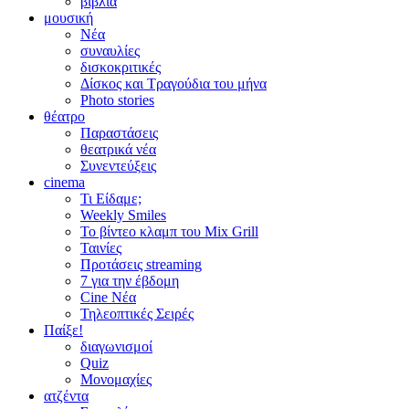
βιβλία
μουσική
Νέα
συναυλίες
δισκοκριτικές
Δίσκος και Τραγούδια του μήνα
Photo stories
θέατρο
Παραστάσεις
θεατρικά νέα
Συνεντεύξεις
cinema
Τι Είδαμε;
Weekly Smiles
Το βίντεο κλαμπ του Mix Grill
Ταινίες
Προτάσεις streaming
7 για την έβδομη
Cine Νέα
Τηλεοπτικές Σειρές
Παίξε!
διαγωνισμοί
Quiz
Μονομαχίες
ατζέντα