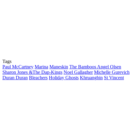
Tags
Paul McCartney
Marina
Maneskin
The Bamboos
Angel Olsen
Sharon Jones &The Dap-Kings
Noel Gallagher
Michelle Gurevich
Duran Duran
Bleachers
Holiday Ghosts
Khruangbin
St Vincent