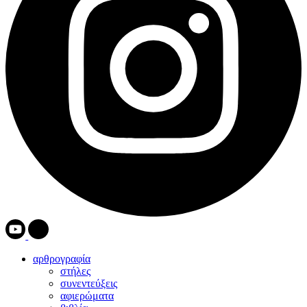
αρθρογραφία
στήλες
συνεντεύξεις
αφιερώματα