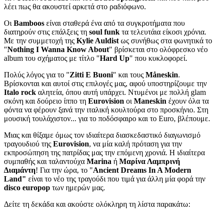
λέει πως θα ακουστεί αρκετά στο ραδιόφωνο.
Οι
Bamboos
είναι σταθερά ένα από τα συγκροτήματα που
διατηρούν στις επάλξεις τη
soul funk
τα τελευτάια είκοσι χρόνια.
Με την συμμετοχή της
Kylie Auldist
ως συνήθως στα φωνητικά το
"
Nothing I Wanna Know About
" βρίσκεται στο ολόφρεσκο νέο
album του σχήματος με τίτλο "
Hard Up
" που κυκλοφορεί.
Πολύς λόγος για το "
Zitti Ε Buoni
" και τους
Måneskin
.
Βρίσκονται και αυτοί στις επιλογές μας, αφού υποστηρίζουμε την
Italo rock
αλητεία, όπου αυτή υπάρχει. Ντυμένοι με πολλή glam
σκόνη και δούρειο ίππο τη
Eurovision
οι
Maneskin
έχουν όλα τα
φόντα να φέρουν ξανά την ιταλική κουλτούρα στο προσκήνιο. Στη
μουσική τουλάχιστον... για το ποδόσφαιρο και το Euro, βλέπουμε.
Μιας και θίξαμε όμως τον ιδιαίτερα διασκεδαστικό διαγωνισμό
τραγουδιού της
Eurovision
, να μία καλή πρόταση για την
εκπροσώπηση της πατρίδας μας την επόμενη χρονιά. Η ιδιαίτερα
συμπαθής και ταλαντούχα
Marina
ή
Μαρίνα Λαμπρινή
Διαμάντη
! Για την ώρα, το "
Ancient Dreams In A Modern
Land"
είναι το νέο της τραγούδι που τιμά για άλλη μία φορά την
disco europop
των ημερών μας.
Δείτε τη δεκάδα και ακούστε ολόκληρη τη λίστα παρακάτω: