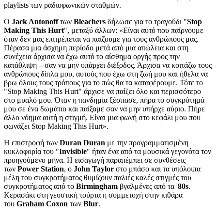
playlists των ραδιοφωνικών σταθμών.
Ο
Jack Antonoff
των
Bleachers
δήλωσε για το τραγούδι "
Stop
Making This Hurt
", μεταξύ άλλων: «Είναι αυτό που παίρνουμε
όταν δεν μας επιτρέπεται να παίζουμε για τους ανθρώπους μας.
Πέρασα μια άσχημη περίοδο μετά από μια απώλεια και στη
συνέχεια άρχισα να έχω αυτό το αίσθημα οργής προς την
κατάθλιψη – σαν να μην υπάρχει διέξοδος. Άρχισα να κοιτάζω τους
ανθρώπους δίπλα μου, αυτούς που έχω στη ζωή μου και ήθελα να
βρω όλους τους τρόπους για το πώς θα τα καταφέρουμε. Τότε το
"Stop Making This Hurt" άρχισε να παίζει όλο και περισσότερο
στο μυαλό μου. Όταν η πανδημία ξέσπασε, πήρα το συγκρότημά
μου σε ένα δωμάτιο και παίξαμε σαν να μην υπήρχε αύριο. Πήρε
άλλο νόημα αυτή η στιγμή. Είναι μια φωνή στο κεφάλι μου που
φωνάζει Stop Making This Hurt».
Η επιστροφή των
Duran Duran
με την προγραμματισμένη
κυκλοφορία του "
Invisible
" ήταν ένα από τα μουσικά γεγονότα τον
προηγούμενο μήνα. Η εισαγωγή παραπέμπει σε συνθέσεις
των
Power Station
, ο
John Taylor
στο μπάσο και τα υπόλοιπα
μέλη του συγκροτήματος θυμίζουν παλιές καλές στιγμές του
συγκροτήματος από το
Birmingham
βγαλμένες από τα '
80s
.
Κερασάκι στη γευστική τούρτα η συμμετοχή στην κιθάρα
του
Graham Coxon
των
Blur
.