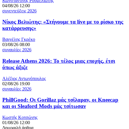
Κωνσταντίνος Ρουμελιώτης
04/08/26 12:00
συνεντεύξεις 2026
Νίκος Βελιώτης: «Στήνουμε τα live με το ρίσκο της
κατάρρευσης»
Βαγγέλης Γκρέκο
03/08/26 08:00
συναυλίες 2026
Release Athens 2026: Το τέλος μιας εποχής, έτσι
όπως άξιζε
Αλέξιος Αντωνόπουλος
02/08/26 19:00
συναυλίες 2026
PhillGood: Οι Gorillaz μάς τσίλαραν, οι Kneecap
και οι Sleaford Mods μάς τσίτωσαν
Κωστής Κοτσώνης
01/08/26 12:00
Δημοφιλή άρθρα