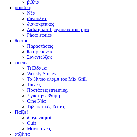
βιβλία
μουσική
Νέα
συναυλίες
δισκοκριτικές
Δίσκος και Τραγούδια του μήνα
Photo stories
θέατρο
Παραστάσεις
θεατρικά νέα
Συνεντεύξεις
cinema
Τι Είδαμε;
Weekly Smiles
Το βίντεο κλαμπ του Mix Grill
Ταινίες
Προτάσεις streaming
7 για την έβδομη
Cine Νέα
Τηλεοπτικές Σειρές
Παίξε!
διαγωνισμοί
Quiz
Μονομαχίες
ατζέντα