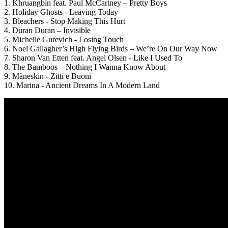
1. Khruangbin feat. Paul McCartney – Pretty Boys
2. Holiday Ghosts - Leaving Today
3. Bleachers - Stop Making This Hurt
4. Duran Duran – Invisible
5. Michelle Gurevich - Losing Touch
6. Noel Gallagher’s High Flying Birds – We’re On Our Way Now
7. Sharon Van Etten feat. Angel Olsen - Like I Used To
8. The Bamboos – Nothing I Wanna Know About
9. Måneskin - Zitti e Buoni
10. Marina - Ancient Dreams In A Modern Land