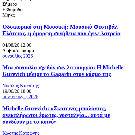
Σήμερα
Εβδομάδα
Μήνας
Οδοιπορικό στη Μουσική: Μουσικό Φεστιβάλ
Ελάτειας, η όμορφη συνήθεια που έγινε λατρεία
04/08/26 12:00
Διαβάστε ακόμα
συναυλίες 2026
Μια συναυλία σχεδόν σαν λειτουργία: Η Michelle
Gurevich μύησε το Gagarin στον κόσμο της
Νικόλας Νταούτης
19/06/26 18:00
συνεντεύξεις 2026
Michelle Gurevich: «Σκοτεινές μπαλάντες,
ανεκπλήρωτοι έρωτες, νοσταλγία... αυτά με
συνδέουν με το κοινό»
Κωστής Κοτσώνης