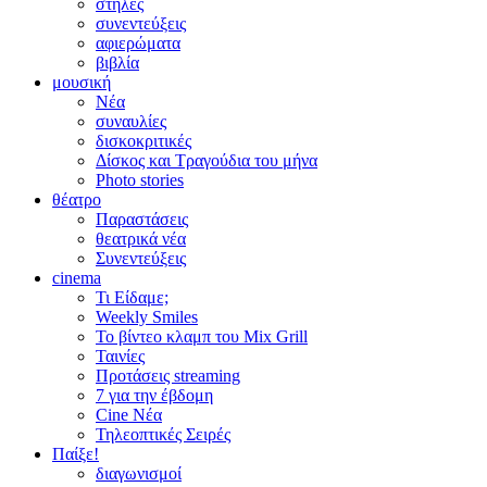
στήλες
συνεντεύξεις
αφιερώματα
βιβλία
μουσική
Νέα
συναυλίες
δισκοκριτικές
Δίσκος και Τραγούδια του μήνα
Photo stories
θέατρο
Παραστάσεις
θεατρικά νέα
Συνεντεύξεις
cinema
Τι Είδαμε;
Weekly Smiles
Το βίντεο κλαμπ του Mix Grill
Ταινίες
Προτάσεις streaming
7 για την έβδομη
Cine Νέα
Τηλεοπτικές Σειρές
Παίξε!
διαγωνισμοί