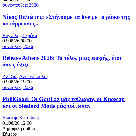
συνεντεύξεις 2026
Νίκος Βελιώτης: «Στήνουμε τα live με το ρίσκο της
κατάρρευσης»
Βαγγέλης Γκρέκο
03/08/26 08:00
συναυλίες 2026
Release Athens 2026: Το τέλος μιας εποχής, έτσι
όπως άξιζε
Αλέξιος Αντωνόπουλος
02/08/26 19:00
συναυλίες 2026
PhillGood: Οι Gorillaz μάς τσίλαραν, οι Kneecap
και οι Sleaford Mods μάς τσίτωσαν
Κωστής Κοτσώνης
01/08/26 12:00
Δημοφιλή άρθρα
Σήμερα