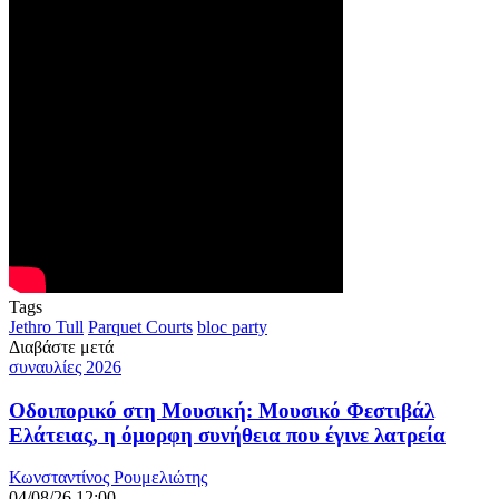
Tags
Jethro Tull
Parquet Courts
bloc party
Διαβάστε μετά
συναυλίες 2026
Οδοιπορικό στη Μουσική: Μουσικό Φεστιβάλ
Ελάτειας, η όμορφη συνήθεια που έγινε λατρεία
Κωνσταντίνος Ρουμελιώτης
04/08/26 12:00