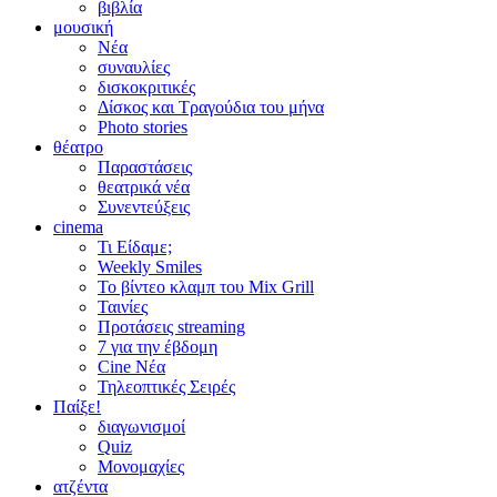
βιβλία
μουσική
Νέα
συναυλίες
δισκοκριτικές
Δίσκος και Τραγούδια του μήνα
Photo stories
θέατρο
Παραστάσεις
θεατρικά νέα
Συνεντεύξεις
cinema
Τι Είδαμε;
Weekly Smiles
Το βίντεο κλαμπ του Mix Grill
Ταινίες
Προτάσεις streaming
7 για την έβδομη
Cine Νέα
Τηλεοπτικές Σειρές
Παίξε!
διαγωνισμοί
Quiz
Μονομαχίες
ατζέντα