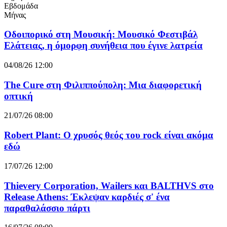
Εβδομάδα
Μήνας
Οδοιπορικό στη Μουσική: Μουσικό Φεστιβάλ
Ελάτειας, η όμορφη συνήθεια που έγινε λατρεία
04/08/26 12:00
The Cure στη Φιλιππούπολη: Μια διαφορετική
οπτική
21/07/26 08:00
Robert Plant: Ο χρυσός θεός του rock είναι ακόμα
εδώ
17/07/26 12:00
Thievery Corporation, Wailers και BALTHVS στο
Release Athens: Έκλεψαν καρδιές σ' ένα
παραθαλάσσιο πάρτι