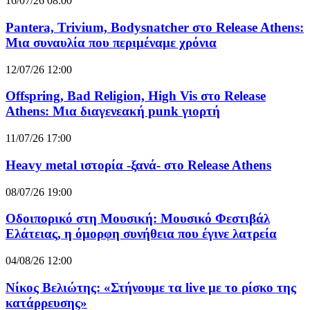
16/07/26 08:00
Pantera, Trivium, Bodysnatcher στο Release Athens:
Μια συναυλία που περιμέναμε χρόνια
12/07/26 12:00
Offspring, Bad Religion, High Vis στο Release
Athens: Μια διαγενεακή punk γιορτή
11/07/26 17:00
Heavy metal ιστορία -ξανά- στο Release Athens
08/07/26 19:00
Οδοιπορικό στη Μουσική: Μουσικό Φεστιβάλ
Ελάτειας, η όμορφη συνήθεια που έγινε λατρεία
04/08/26 12:00
Νίκος Βελιώτης: «Στήνουμε τα live με το ρίσκο της
κατάρρευσης»