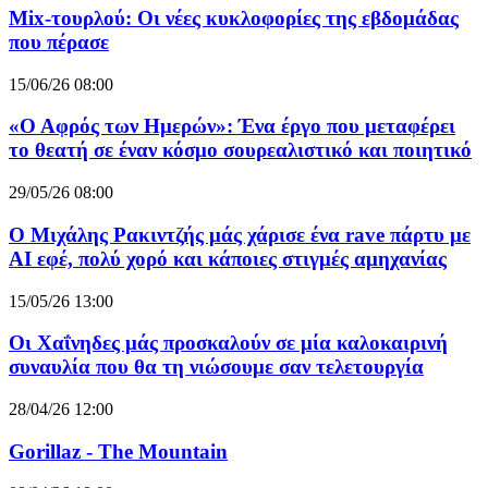
Mix-τουρλού: Οι νέες κυκλοφορίες της εβδομάδας
που πέρασε
15/06/26 08:00
«Ο Αφρός των Ημερών»: Ένα έργο που μεταφέρει
το θεατή σε έναν κόσμο σουρεαλιστικό και ποιητικό
29/05/26 08:00
Ο Μιχάλης Ρακιντζής μάς χάρισε ένα rave πάρτυ με
AI εφέ, πολύ χορό και κάποιες στιγμές αμηχανίας
15/05/26 13:00
Οι Χαΐνηδες μάς προσκαλούν σε μία καλοκαιρινή
συναυλία που θα τη νιώσουμε σαν τελετουργία
28/04/26 12:00
Gorillaz - The Mountain