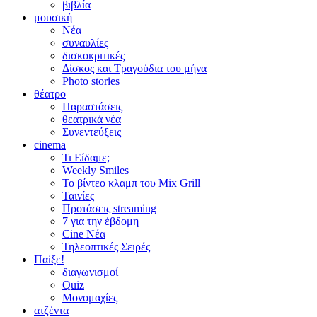
βιβλία
μουσική
Νέα
συναυλίες
δισκοκριτικές
Δίσκος και Τραγούδια του μήνα
Photo stories
θέατρο
Παραστάσεις
θεατρικά νέα
Συνεντεύξεις
cinema
Τι Είδαμε;
Weekly Smiles
Το βίντεο κλαμπ του Mix Grill
Ταινίες
Προτάσεις streaming
7 για την έβδομη
Cine Νέα
Τηλεοπτικές Σειρές
Παίξε!
διαγωνισμοί
Quiz
Μονομαχίες
ατζέντα