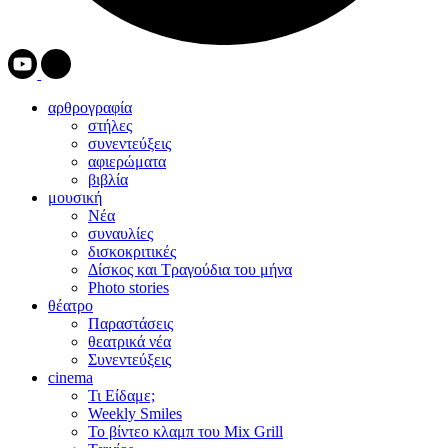
αρθρογραφία
στήλες
συνεντεύξεις
αφιερώματα
βιβλία
μουσική
Νέα
συναυλίες
δισκοκριτικές
Δίσκος και Τραγούδια του μήνα
Photo stories
θέατρο
Παραστάσεις
θεατρικά νέα
Συνεντεύξεις
cinema
Τι Είδαμε;
Weekly Smiles
Το βίντεο κλαμπ του Mix Grill