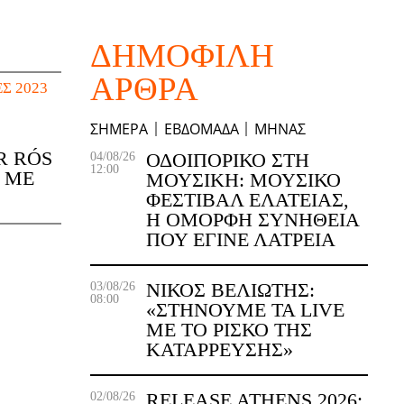
ΔΗΜΟΦΙΛΉ
ΆΡΘΡΑ
Σ 2023
ΣΉΜΕΡΑ
ΕΒΔΟΜΆΔΑ
ΜΉΝΑΣ
R RÓS
ΟΔΟΙΠΟΡΙΚΌ ΣΤΗ
04/08/26
12:00
 ΜΕ
ΜΟΥΣΙΚΉ: ΜΟΥΣΙΚΌ
ΦΕΣΤΙΒΆΛ ΕΛΆΤΕΙΑΣ,
Η ΌΜΟΡΦΗ ΣΥΝΉΘΕΙΑ
ΠΟΥ ΈΓΙΝΕ ΛΑΤΡΕΊΑ
ΝΊΚΟΣ ΒΕΛΙΏΤΗΣ:
03/08/26
08:00
«ΣΤΉΝΟΥΜΕ ΤΑ LIVE
ΜΕ ΤΟ ΡΊΣΚΟ ΤΗΣ
ΚΑΤΆΡΡΕΥΣΗΣ»
RELEASE ATHENS 2026:
02/08/26