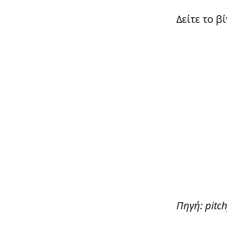
Δείτε το β
Πηγή: pitc