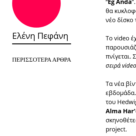
“
Ég Anda
”
θα κυκλοφο
νέο δίσκο
Ελένη Πεφάνη
Το video έ
παρουσιάζ
πνίγεται. 
ΠΕΡΙΣΣΌΤΕΡΑ ΆΡΘΡΑ
σειρά vide
Τα νέα βί
εβδομάδα
του Hedwig
Alma Har'
σκηνοθέτε
project.