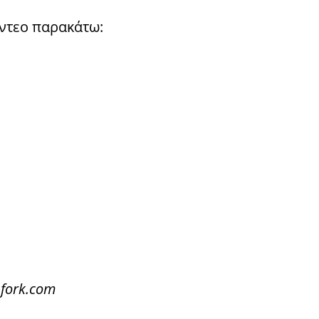
ίντεο παρακάτω:
hfork.com