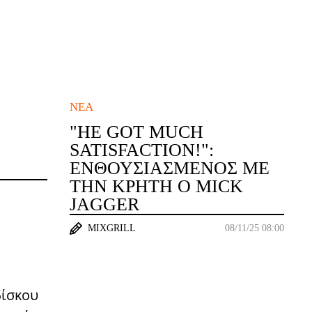
ΝΈΑ
"HE GOT MUCH
SATISFACTION!":
ΕΝΘΟΥΣΙΑΣΜΈΝΟΣ ΜΕ
ΤΗΝ ΚΡΉΤΗ Ο MICK
JAGGER
MIXGRILL
08/11/25 08:00
δίσκου