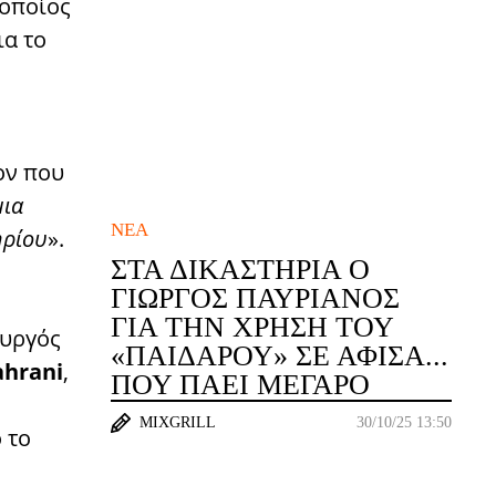
 οποίος
ια το
ον που
μια
ΝΈΑ
ηρίου
».
ΣΤΑ ΔΙΚΑΣΤΉΡΙΑ Ο
ΓΙΏΡΓΟΣ ΠΑΥΡΙΑΝΌΣ
ΓΙΑ ΤΗΝ ΧΡΉΣΗ ΤΟΥ
υργός
«ΠΑΊΔΑΡΟΥ» ΣΕ ΑΦΊΣΑ...
ahrani
,
ΠΟΥ ΠΆΕΙ ΜΈΓΑΡΟ
MIXGRILL
30/10/25 13:50
 το