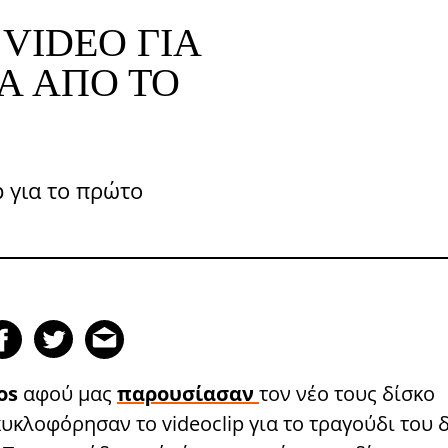
 VIDEO ΓΙΑ
A ΑΠΌ ΤΟ
p για το πρώτο
os
αφού μας
παρουσίασαν
τον νέο τους δίσκο
 κυκλοφόρησαν το videoclip για το τραγούδι του 