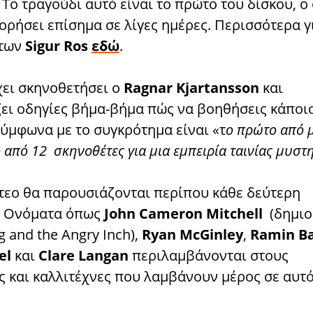
. Το τραγούδι αυτό είναι το πρώτο του δίσκου, ο
ρήσει επίσημα σε λίγες ημέρες. Περισσότερα γ
 των
Sigur Ros
εδώ
.
χει σκηνοθετήσει ο
Ragnar Kjartansson
και
ει οδηγίες βήμα-βήμα πώς να βοηθήσεις κάποι
Σύμφωνα με το συγκρότημα είναι «τ
ο πρώτο από 
o από 12 σκηνοθέτες για μια εμπειρία ταινίας μυστ
ντεο θα παρουσιάζονται περίπου κάθε δεύτερη
. Ονόματα όπως
John Cameron Mitchell
(δημιο
 and the Angry Inch),
Ryan McGinley
,
Ramin B
el
και
Clare Langan
περιλαμβάνονται στους
ς και καλλιτέχνες που λαμβάνουν μέρος σε αυτό