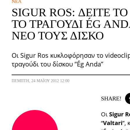
ΝΈΑ
SIGUR ROS: ΔΕΊΤΕ ΤΟ
ΤΟ ΤΡΑΓΟΎΔΙ ÉG AND
ΝΈΟ ΤΟΥΣ ΔΊΣΚΟ
Οι Sigur Ros κυκλοφόρησαν το videocli
τραγούδι του δίσκου “Ég Anda”
ΠΈΜΠΤΗ, 24 ΜΑΪ́ΟΥ 2012 12:00
SHARE!
Οι
Sigur R
“
Valtari
”,