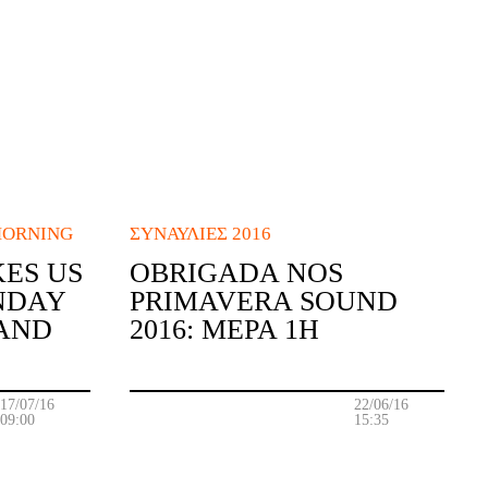
MORNING
ΣΥΝΑΥΛΊΕΣ 2016
ES US
OBRIGADA NOS
NDAY
PRIMAVERA SOUND
LAND
2016: ΜΈΡΑ 1Η
17/07/16
22/06/16
09:00
15:35