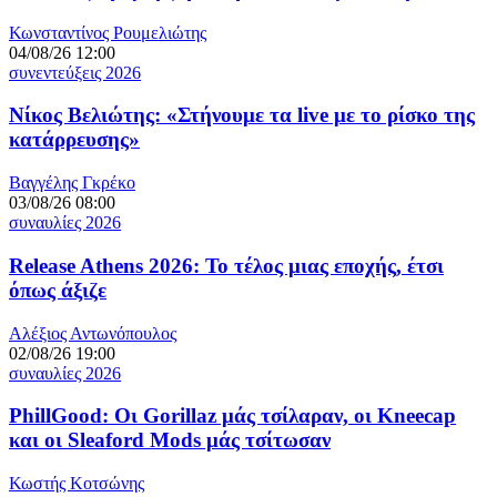
Κωνσταντίνος Ρουμελιώτης
04/08/26 12:00
συνεντεύξεις 2026
Νίκος Βελιώτης: «Στήνουμε τα live με το ρίσκο της
κατάρρευσης»
Βαγγέλης Γκρέκο
03/08/26 08:00
συναυλίες 2026
Release Athens 2026: Το τέλος μιας εποχής, έτσι
όπως άξιζε
Αλέξιος Αντωνόπουλος
02/08/26 19:00
συναυλίες 2026
PhillGood: Οι Gorillaz μάς τσίλαραν, οι Kneecap
και οι Sleaford Mods μάς τσίτωσαν
Κωστής Κοτσώνης