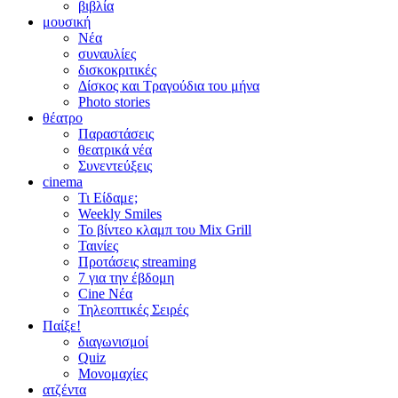
βιβλία
μουσική
Νέα
συναυλίες
δισκοκριτικές
Δίσκος και Τραγούδια του μήνα
Photo stories
θέατρο
Παραστάσεις
θεατρικά νέα
Συνεντεύξεις
cinema
Τι Είδαμε;
Weekly Smiles
Το βίντεο κλαμπ του Mix Grill
Ταινίες
Προτάσεις streaming
7 για την έβδομη
Cine Νέα
Τηλεοπτικές Σειρές
Παίξε!
διαγωνισμοί
Quiz
Μονομαχίες
ατζέντα