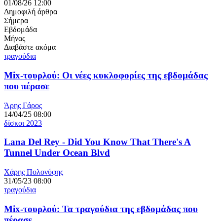
01/08/26 12:00
Δημοφιλή άρθρα
Σήμερα
Εβδομάδα
Μήνας
Διαβάστε ακόμα
τραγούδια
Mix-τουρλού: Οι νέες κυκλοφορίες της εβδομάδας
που πέρασε
Άρης Γάρος
14/04/25 08:00
δίσκοι 2023
Lana Del Rey - Did You Know That There's A
Tunnel Under Ocean Blvd
Χάρης Πολονύφης
31/05/23 08:00
τραγούδια
Mix-τουρλού: Τα τραγούδια της εβδομάδας που
πέρασε