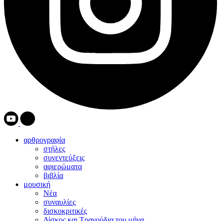
αρθρογραφία
στήλες
συνεντεύξεις
αφιερώματα
βιβλία
μουσική
Νέα
συναυλίες
δισκοκριτικές
Δίσκος και Τραγούδια του μήνα