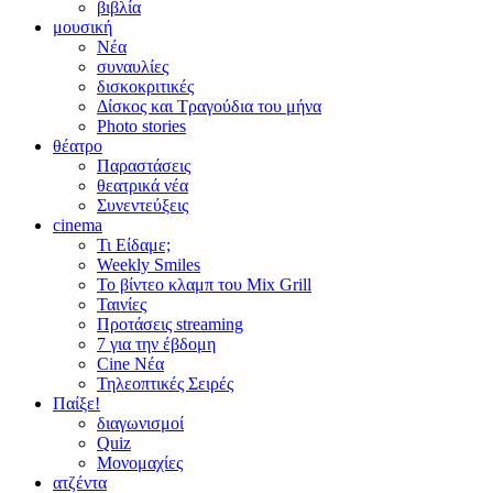
βιβλία
μουσική
Νέα
συναυλίες
δισκοκριτικές
Δίσκος και Τραγούδια του μήνα
Photo stories
θέατρο
Παραστάσεις
θεατρικά νέα
Συνεντεύξεις
cinema
Τι Είδαμε;
Weekly Smiles
Το βίντεο κλαμπ του Mix Grill
Ταινίες
Προτάσεις streaming
7 για την έβδομη
Cine Νέα
Τηλεοπτικές Σειρές
Παίξε!
διαγωνισμοί
Quiz
Μονομαχίες
ατζέντα