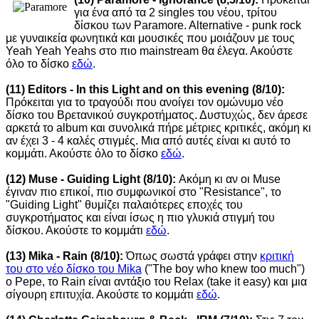
για ένα από τα 2 singles του νέου, τρίτου
δίσκου των Paramore. Alternative - punk rock
με γυναικεία φωνητικά και μουσικές που μοιάζουν με τους
Yeah Yeah Yeahs στο πιο mainstream θα έλεγα. Ακούστε
όλο το δίσκο
εδώ
.
(11) Editors - In this Light and on this evening (8/10):
Πρόκειται για το τραγούδι που ανοίγει τον ομώνυμο νέο
δίσκο του Βρετανικού συγκροτήματος. Δυστυχώς, δεν άρεσε
αρκετά το album και συνολικά πήρε μέτριες κριτικές, ακόμη κι
αν έχει 3 - 4 καλές στιγμές. Μια από αυτές είναι κι αυτό το
κομμάτι. Ακούστε όλο το δίσκο
εδώ
.
(12) Muse - Guiding Light (8/10):
Ακόμη κι αν οι Muse
έγιναν πιο επικοί, πιο συμφωνικοί στο "Resistance", το
"Guiding Light" θυμίζει παλαιότερες εποχές του
συγκροτήματος και είναι ίσως η πιο γλυκιά στιγμή του
δίσκου. Ακούστε το κομμάτι
εδώ
.
(13) Mika - Rain (8/10):
Όπως σωστά γράφει στην
κριτική
του στο νέο δίσκο του Mika
("The boy who knew too much")
o Pepe, το Rain είναι αντάξιο του Relax (take it easy) και μια
σίγουρη επιτυχία. Ακούστε το κομμάτι
εδώ
.