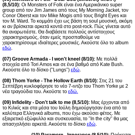
(8,5/10):
Οι Monsters of Folk είναι ένα Αμερικάνικο super
group από τον Jim James από τους My Morning Jacket, τον
Conor Oberst και τον Mike Mogis από τους Bright Eyes και
τον M. Ward. Το κομμάτι έχει ως βάση τη soul μουσική, ακόμη
κι αν βρίσκεται αρκετά κοντά στο post-rock. Πώς γίνεται αυτό
θα αναρωτιέστε. Θα διαβάσετε πολλούς αντίστοιχους
χαρακτηρισμούς, όταν εμείς προσπαθούμε να
χαρακτηρίσουμε ιδιαίτερες μουσικές. Ακούστε όλο το album
εδώ
.
(07) Groove Armada - I won't kneel (8/10):
Με πολλά
στοιχεία από Tori Amos και σε ένα βαθμό από Kate Bush.
Ακούστε όλο το δίσκο ("Lungs")
εδώ
.
(08) Thom Yorke - The Hollow Earth (8/10):
Στις 21 του
Σεπτέβρη κυκλοφόρησε το νέο 7-ιντζο του Thom Yorke με 2
νέα τραγούδια του. Ακούστε το
εδώ.
(09) Infidelity - Don't talk to me (8,5/10):
Μας έρχονται από
το Κιλκίς και στα μέσα του Ιούλη δημιούργησαν ένα από τα
καλύτερα Ελληνικά albums, που έχω ακούσει φέτος. Με
εξαιρετικό εξώφυλλο και συσκευασία, το "In the city" θα μας
απασχολήσει αρκετά. Ακούστε το δίσκο
εδώ
.
(10) Paramore - Ignorance (8,5/10):
Πρόκειται