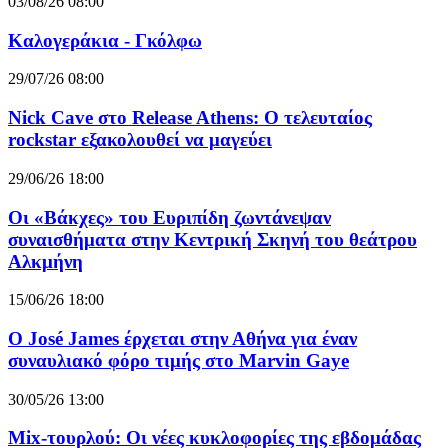
03/08/26 08:00
Καλογεράκια - Γκόλφω
29/07/26 08:00
Nick Cave στο Release Athens: Ο τελευταίος
rockstar εξακολουθεί να μαγεύει
29/06/26 18:00
Οι «Βάκχες» του Ευριπίδη ζωντάνεψαν
συναισθήματα στην Κεντρική Σκηνή του θεάτρου
Αλκμήνη
15/06/26 18:00
Ο José James έρχεται στην Αθήνα για έναν
συναυλιακό φόρο τιμής στο Marvin Gaye
30/05/26 13:00
Mix-τουρλού: Οι νέες κυκλοφορίες της εβδομάδας