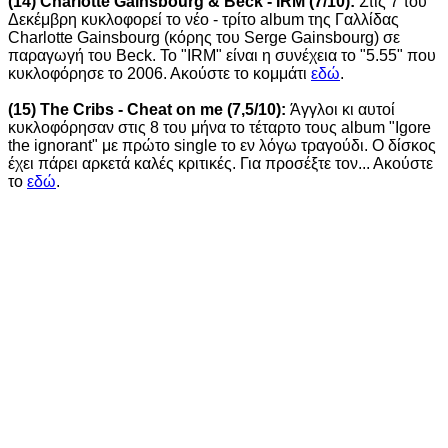
(14) Charlotte Gainsbourg & Beck - IRM (7/10):
Στις 7 του
Δεκέμβρη κυκλοφορεί το νέο - τρίτο album της Γαλλίδας
Charlotte Gainsbourg (κόρης του Serge Gainsbourg) σε
παραγωγή του Beck. Το "IRM" είναι η συνέχεια το "5.55" που
κυκλοφόρησε το 2006. Ακούστε το κομμάτι
εδώ
.
(15) The Cribs - Cheat on me (7,5/10):
Άγγλοι κι αυτοί
κυκλοφόρησαν στις 8 του μήνα το τέταρτο τους album "Igore
the ignorant" με πρώτο single το εν λόγω τραγούδι. Ο δίσκος
έχει πάρει αρκετά καλές κριτικές. Για προσέξτε τον... Ακούστε
το
εδώ
.