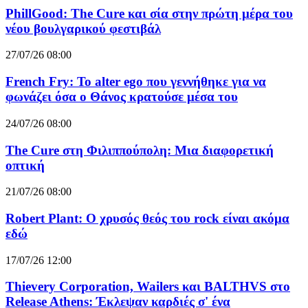
PhillGood: The Cure και σία στην πρώτη μέρα του
νέου βουλγαρικού φεστιβάλ
27/07/26 08:00
French Fry: Το alter ego που γεννήθηκε για να
φωνάζει όσα ο Θάνος κρατούσε μέσα του
24/07/26 08:00
The Cure στη Φιλιππούπολη: Μια διαφορετική
οπτική
21/07/26 08:00
Robert Plant: Ο χρυσός θεός του rock είναι ακόμα
εδώ
17/07/26 12:00
Thievery Corporation, Wailers και BALTHVS στο
Release Athens: Έκλεψαν καρδιές σ' ένα