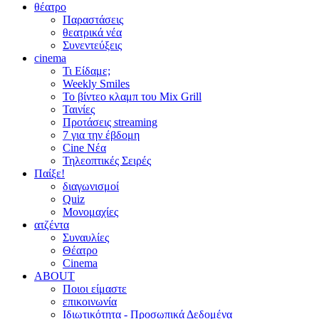
θέατρο
Παραστάσεις
θεατρικά νέα
Συνεντεύξεις
cinema
Τι Είδαμε;
Weekly Smiles
Το βίντεο κλαμπ του Mix Grill
Ταινίες
Προτάσεις streaming
7 για την έβδομη
Cine Νέα
Τηλεοπτικές Σειρές
Παίξε!
διαγωνισμοί
Quiz
Μονομαχίες
ατζέντα
Συναυλίες
Θέατρο
Cinema
ABOUT
Ποιοι είμαστε
επικοινωνία
Ιδιωτικότητα - Προσωπικά Δεδομένα