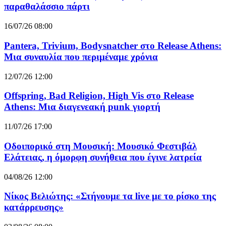
παραθαλάσσιο πάρτι
16/07/26 08:00
Pantera, Trivium, Bodysnatcher στο Release Athens:
Μια συναυλία που περιμέναμε χρόνια
12/07/26 12:00
Offspring, Bad Religion, High Vis στο Release
Athens: Μια διαγενεακή punk γιορτή
11/07/26 17:00
Οδοιπορικό στη Μουσική: Μουσικό Φεστιβάλ
Ελάτειας, η όμορφη συνήθεια που έγινε λατρεία
04/08/26 12:00
Νίκος Βελιώτης: «Στήνουμε τα live με το ρίσκο της
κατάρρευσης»