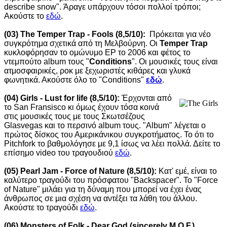
describe snow". Άραγε υπάρχουν τόσοι πολλοί τρόποι;
Ακούστε το
εδώ
.
(03) The Temper Trap - Fools (8,5/10):
Πρόκειται για νέο
συγκρότημα σχετικά από τη Μελβούρνη. Οι
Temper Trap
κυκλοφόρησαν το ομώνυμο EP το 2006 και φέτος το
ντεμπούτο album τους "
Conditions
".
Οι μουσικές τους είναι
ατμοσφαιρικές, ροκ με ξεχωριστές κιθάρες και γλυκά
φωνητικά.
Ακούστε όλο το "Conditions"
εδώ
.
(04) Girls - Lust for life (8,5/10):
Έρχονται από
το San Fransisco κι όμως έχουν τόσα κοινά
στις μουσικές τους με τους Σκωτσέζους
Glasvegas και το περσινό album τους. "Album" λέγεται ο
πρώτος δίσκος του Αμερικάνικου συγκροτήματος. Το ότι το
Pitchfork το βαθμολόγησε με 9,1 ίσως να λέει πολλά. Δείτε το
επίσημο video του τραγουδιού
εδώ
.
(05) Pearl Jam - Force of Nature (8,5/10):
Κατ' εμέ, είναι το
καλύτερο τραγούδι του πρόσφατου "Backspacer". Το "Force
of Nature" μιλάει για τη δύναμη που μπορεί να έχει ένας
άνθρωπος σε μια σχέση να αντέξει τα λάθη του άλλου.
Ακούστε το τραγούδι
εδώ
.
(06) Monsters of Folk - Dear God (sincerely M.O.F.)