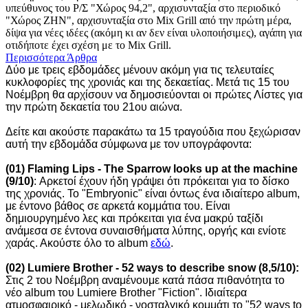
υπεύθυνος του Ρ/Σ "Χώρος 94,2", αρχισυνταξία στο περιοδικό
"Χώρος ΖΗΝ", αρχισυνταξία στο Mix Grill από την πρώτη μέρα,
δίψα για νέες ιδέες (ακόμη κι αν δεν είναι υλοποιήσιμες), αγάπη για
οτιδήποτε έχει σχέση με το Mix Grill.
Περισσότερα Άρθρα
Δύο με τρεις εβδομάδες μένουν ακόμη για τις τελευταίες
κυκλοφορίες της χρονιάς και της δεκαετίας. Μετά τις 15 του
Νοέμβρη θα αρχίσουν να δημοσιεύονται οι πρώτες Λίστες για
την πρώτη δεκαετία του 21ου αιώνα.
Δείτε και ακούστε παρακάτω τα 15 τραγούδια που ξεχώρισαν
αυτή την εβδομάδα σύμφωνα με τον υπογράφοντα:
(01) Flaming Lips - The Sparrow looks up at the machine
(9/10)
: Αρκετοί έχουν ήδη γράψει ότι πρόκειται για το δίσκο
της χρονιάς. Το "Embryonic" είναι όντως ένα ιδιαίτερο album,
με έντονο βάθος σε αρκετά κομμάτια του. Είναι
δημιουργημένο λες και πρόκειται για ένα μακρύ ταξίδι
ανάμεσα
σε έντονα συναισθήματα λύπης, οργής και ενίοτε
χαράς
. Ακούστε όλο το album
εδώ
.
(02) Lumiere Brother - 52 ways to describe snow (8,5/10):
Στις 2 του Νοέμβρη αναμένουμε κατά πάσα πιθανότητα το
νέο album του Lumiere Brother "Fiction". Ιδιαίτερα
ατμοσφαιρικό - μελωδικό - νοσταλγικό κομμάτι το "52 ways to