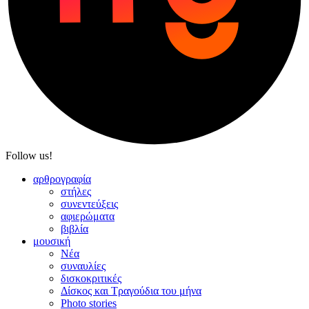
Follow us!
αρθρογραφία
στήλες
συνεντεύξεις
αφιερώματα
βιβλία
μουσική
Νέα
συναυλίες
δισκοκριτικές
Δίσκος και Τραγούδια του μήνα
Photo stories