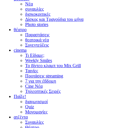
Νέα
συναυλίες
δισκοκριτικές
Δίσκος και Τραγούδια του μήνα
Photo stories
θέατρο
Παραστάσεις
θεατρικά νέα
Συνεντεύξεις
cinema
Τι Είδαμε;
Weekly Smiles
Το βίντεο κλαμπ του Mix Grill
Ταινίες
Προτάσεις streaming
7 για την έβδομη
Cine Νέα
Τηλεοπτικές Σειρές
Παίξε!
διαγωνισμοί
Quiz
Μονομαχίες
ατζέντα
Συναυλίες
Θέατρο