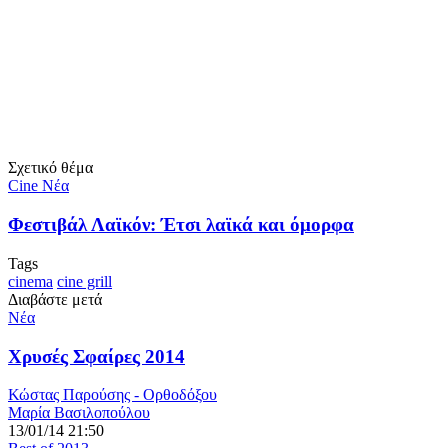
Σχετικό θέμα
Cine Νέα
Φεστιβάλ Λαϊκόν: Έτσι λαϊκά και όμορφα
Tags
cinema
cine grill
Διαβάστε μετά
Νέα
Χρυσές Σφαίρες 2014
Κώστας Παρούσης - Ορθοδόξου
Μαρία Βασιλοπούλου
13/01/14 21:50