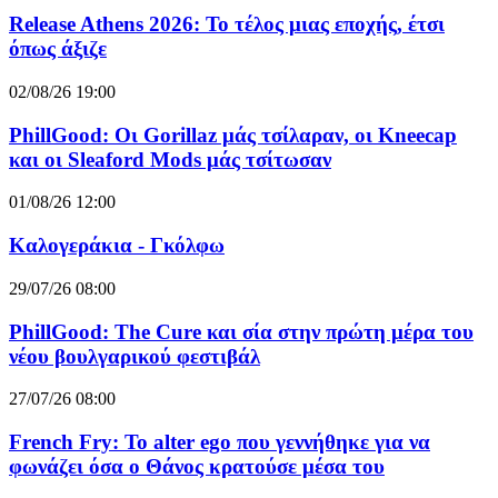
Release Athens 2026: Το τέλος μιας εποχής, έτσι
όπως άξιζε
02/08/26 19:00
PhillGood: Οι Gorillaz μάς τσίλαραν, οι Kneecap
και οι Sleaford Mods μάς τσίτωσαν
01/08/26 12:00
Καλογεράκια - Γκόλφω
29/07/26 08:00
PhillGood: The Cure και σία στην πρώτη μέρα του
νέου βουλγαρικού φεστιβάλ
27/07/26 08:00
French Fry: Το alter ego που γεννήθηκε για να
φωνάζει όσα ο Θάνος κρατούσε μέσα του