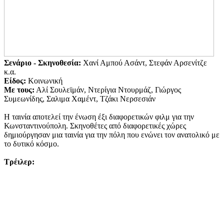
Σενάριο -
Σκηνοθεσία:
Χανί Αμπού Ασάντ, Στεφάν Αρσενίτζε
κ.α.
Είδος:
Κοινωνική
Με τους:
Αλί Σουλεϊμάν, Ντερίγια Ντουρμάζ, Γιώργος
Συμεωνίδης, Σαλιμα Χαμέντ, Τζάκι Νερσεσιάν
Η ταινία αποτελεί την ένωση έξι διαφορετικών φιλμ για την
Κωνσταντινούπολη. Σκηνοθέτες από διαφορετικές χώρες
δημιούργησαν μια ταινία για την πόλη που ενώνει τον ανατολικό με
το δυτικό κόσμο.
Τρέιλερ: