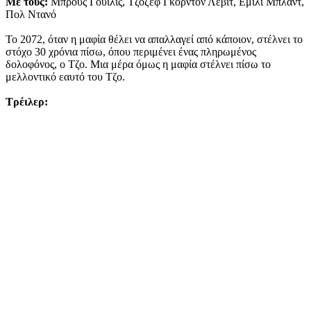
Με τους:
Μπρους Γουίλις, Τζόζεφ Γκόρντον Λέβιτ, Εμιλι Μπλαντ,
Πολ Ντανό
Το 2072, όταν η μαφία θέλει να απαλλαγεί από κάποιον, στέλνει το
στόχο 30 χρόνια πίσω, όπου περιμένει ένας πληρωμένος
δολοφόνος, ο Τζο. Μια μέρα όμως η μαφία στέλνει πίσω το
μελλοντικό εαυτό του Τζο.
Τρέιλερ: