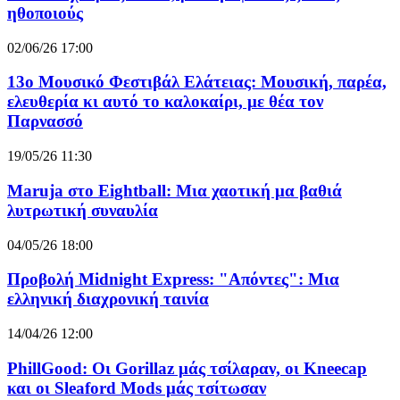
ηθοποιούς
02/06/26 17:00
13ο Μουσικό Φεστιβάλ Ελάτειας: Μουσική, παρέα,
ελευθερία κι αυτό το καλοκαίρι, με θέα τον
Παρνασσό
19/05/26 11:30
Maruja στο Eightball: Μια χαοτική μα βαθιά
λυτρωτική συναυλία
04/05/26 18:00
Προβολή Midnight Express: "Απόντες": Μια
ελληνική διαχρονική ταινία
14/04/26 12:00
PhillGood: Οι Gorillaz μάς τσίλαραν, οι Kneecap
και οι Sleaford Mods μάς τσίτωσαν