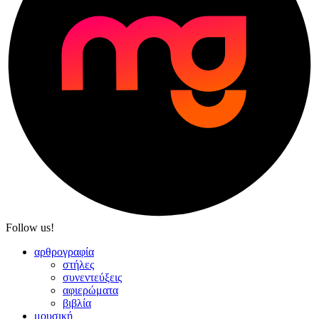
Follow us!
αρθρογραφία
στήλες
συνεντεύξεις
αφιερώματα
βιβλία
μουσική