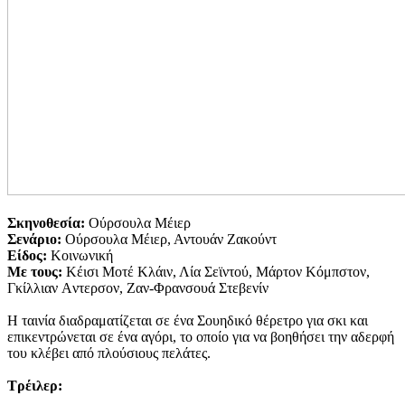
Σκηνοθεσία:
Ούρσουλα Μέιερ
Σενάριο:
Ούρσουλα Μέιερ, Αντουάν Ζακούντ
Είδος:
Κοινωνική
Με τους:
Κέισι Μοτέ Κλάιν, Λία Σεϊντού, Μάρτον Κόμπστον,
Γκίλλιαν Aντερσον, Ζαν-Φρανσουά Στεβενίν
Η ταινία διαδραματίζεται σε ένα Σουηδικό θέρετρο για σκι και
επικεντρώνεται σε ένα αγόρι, το οποίο για να βοηθήσει την αδερφή
του κλέβει από πλούσιους πελάτες.
Τρέιλερ: