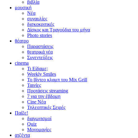
βιβλία
μουσική
Νέα
συναυλίες
δισκοκριτικές
Δίσκος και Τραγούδια του μήνα
Photo stories
θέατρο
Παραστάσεις
θεατρικά νέα
Συνεντεύξεις
cinema
Τι Είδαμε;
Weekly Smiles
Το βίντεο κλαμπ του Mix Grill
Ταινίες
Προτάσεις streaming
7 για την έβδομη
Cine Νέα
Τηλεοπτικές Σειρές
Παίξε!
διαγωνισμοί
Quiz
Μονομαχίες
ατζέντα