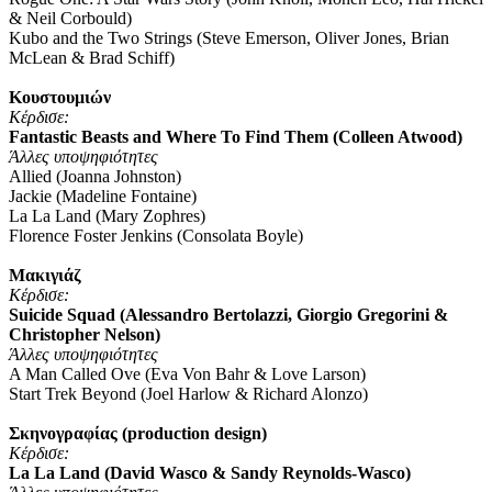
& Neil Corbould)
Kubo and the Two Strings (Steve Emerson, Oliver Jones, Brian
McLean & Brad Schiff)
Κουστουμιών
Κέρδισε
:
Fantastic Beasts and Where To Find Them (Colleen Atwood)
Άλλες υποψηφιότητες
Allied (Joanna Johnston)
Jackie (Madeline Fontaine)
La La Land (Mary Zophres)
Florence Foster Jenkins (Consolata Boyle)
Μακιγιάζ
Κέρδισε
:
Suicide Squad (Alessandro Bertolazzi, Giorgio Gregorini &
Christopher Nelson)
Άλλες υποψηφιότητες
A Man Called Ove (Eva Von Bahr & Love Larson)
Start Trek Beyond (Joel Harlow & Richard Alonzo)
Σκηνογραφίας (production design)
Κέρδισε
:
La La Land (David Wasco & Sandy Reynolds-Wasco)