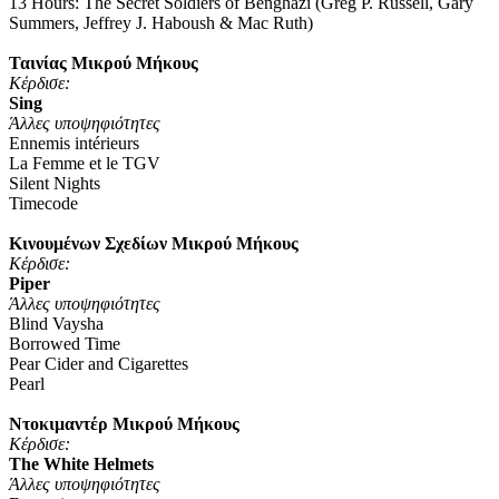
13 Hours: The Secret Soldiers of Benghazi (Greg P. Russell, Gary
Summers, Jeffrey J. Haboush & Mac Ruth)
Ταινίας Μικρού Μήκους
Κέρδισε
:
Sing
Άλλες υποψηφιότητες
Ennemis intérieurs
La Femme et le TGV
Silent Nights
Timecode
Κινουμένων Σχεδίων Μικρού Μήκους
Κέρδισε
:
Piper
Άλλες υποψηφιότητες
Blind Vaysha
Borrowed Time
Pear Cider and Cigarettes
Pearl
Ντοκιμαντέρ Μικρού Μήκους
Κέρδισε
:
The White Helmets
Άλλες υποψηφιότητες