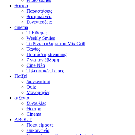
Photo stories
θέατρο
Παραστάσεις
θεατρικά νέα
Συνεντεύξεις
cinema
Τι Είδαμε;
Weekly Smiles
Το βίντεο κλαμπ του Mix Grill
Ταινίες
Προτάσεις streaming
7 για την έβδομη
Cine Νέα
Τηλεοπτικές Σειρές
Παίξε!
διαγωνισμοί
Quiz
Μονομαχίες
ατζέντα
Συναυλίες
Θέατρο
Cinema
ABOUT
Ποιοι είμαστε
επικοινωνία