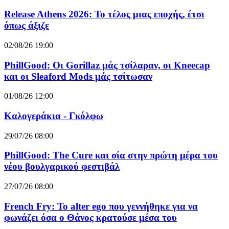
Release Athens 2026: Το τέλος μιας εποχής, έτσι
όπως άξιζε
02/08/26 19:00
PhillGood: Οι Gorillaz μάς τσίλαραν, οι Kneecap
και οι Sleaford Mods μάς τσίτωσαν
01/08/26 12:00
Καλογεράκια - Γκόλφω
29/07/26 08:00
PhillGood: The Cure και σία στην πρώτη μέρα του
νέου βουλγαρικού φεστιβάλ
27/07/26 08:00
French Fry: Το alter ego που γεννήθηκε για να
φωνάζει όσα ο Θάνος κρατούσε μέσα του