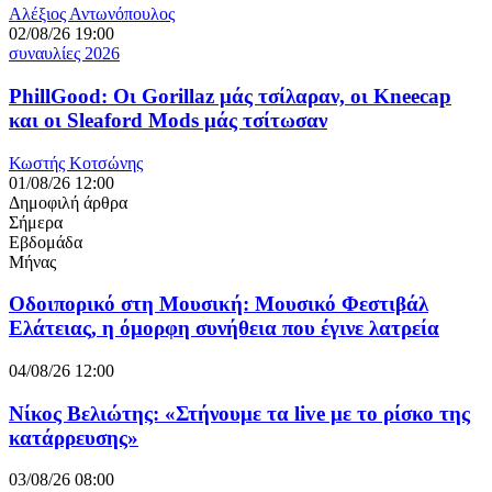
Αλέξιος Αντωνόπουλος
02/08/26 19:00
συναυλίες 2026
PhillGood: Οι Gorillaz μάς τσίλαραν, οι Kneecap
και οι Sleaford Mods μάς τσίτωσαν
Κωστής Κοτσώνης
01/08/26 12:00
Δημοφιλή άρθρα
Σήμερα
Εβδομάδα
Μήνας
Οδοιπορικό στη Μουσική: Μουσικό Φεστιβάλ
Ελάτειας, η όμορφη συνήθεια που έγινε λατρεία
04/08/26 12:00
Νίκος Βελιώτης: «Στήνουμε τα live με το ρίσκο της
κατάρρευσης»
03/08/26 08:00