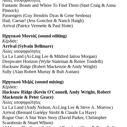
Άλλες υποψηφιότητες
Fantastic Beasts and Where To Find Them (Start Craig & Anna
Pinnock)
Passengers (Guy Hendrix Dyas & Gene Serdena)
Hail, Caesar! (Jess Gonchor & Nanch Haigh)
Arrival (Patrice Vermette & Paul Hotte)
Ηχητικού Μοντάζ (sound editing)
Κέρδισε
:
Arrival (Sylvain Bellmare)
Άλλες υποψηφιότητες
La La Land (Ai-Ling Lee & Mildred Iatrou Morgan)
Deepwater Horizon (Wylie Stateman & Renee Tondelli)
Hacksaw Ridge (Robert Mackenzie & Andy Wright)
Sully (Alan Robert Murray & Bub Asman)
Ηχητικού Μιξάζ (sound mixing)
Κέρδισε
:
Hacksaw Ridge (Kevin O'Connell, Andy Wright, Robert
Mackenzie & Peter Grace)
Άλλες υποψηφιότητες
La La Land (Andy Nelson, Ai-Ling Lee & Steve A. Morrow)
Arrival (Bernard Gariépy Strobl & Claude La Haye)
Rogue One: A Star Wars Story (David Parker, Christopher
Scarabosio & Stuart Wilson)