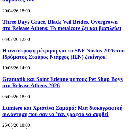
20/04/26 18:00
Three Days Grace, Black Veil Brides, Overgrown
στο Release Athens: Το metalcore ζει και βασιλεύει
04/07/26 12:00
Η αντίστροφη μέτρηση για το SNF Nostos 2026 του
Ιδρύματος Σταύρος Νιάρχος (ΙΣΝ) ξεκίνησε!
19/06/26 14:00
Gramatik και Saint Etienne με τους Pet Shop Boys
στο Release Athens 2026
05/06/26 18:00
Lumiere και Χριστίνα Σαμαρά: Μια δισκογραφική
συνάντηση που σαν να 'ταν γραφτό να συμβεί
25/05/26 18:00