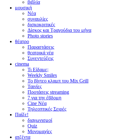
βιβλία
μουσική
Νέα
συναυλίες
δισκοκριτικές
Δίσκος και Τραγούδια του μήνα
Photo stories
θέατρο
Παραστάσεις
θεατρικά νέα
Συνεντεύξεις
cinema
Τι Είδαμε;
Weekly Smiles
Το βίντεο κλαμπ του Mix Grill
Ταινίες
Προτάσεις streaming
7 για την έβδομη
Cine Νέα
Τηλεοπτικές Σειρές
Παίξε!
διαγωνισμοί
Quiz
Μονομαχίες
ατζέντα