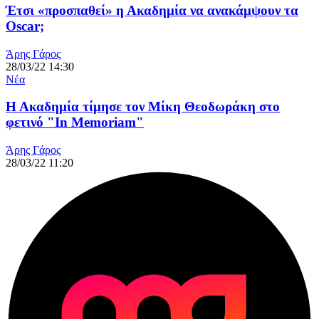
Έτσι «προσπαθεί» η Ακαδημία να ανακάμψουν τα
Oscar;
Άρης Γάρος
28/03/22 14:30
Νέα
Η Ακαδημία τίμησε τον Μίκη Θεοδωράκη στο
φετινό "In Memoriam"
Άρης Γάρος
28/03/22 11:20