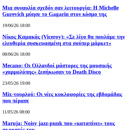
Μια συναυλία σχεδόν σαν λειτουργία: Η Michelle
Gurevich μύησε το Gagarin στον κόσμο της
19/06/26 18:00
Νίκος Καμακάς (Viceroy): «Σε λίγο θα πουλάμε την
ελευθερία συσκευασμένη στα σούπερ μάρκετ»
08/06/26 18:00
Mecano: Οι Ολλανδοί μάστορες της μουσικής
«χαρμολύπης» ξεσήκωσαν το Death Disco
23/05/26 19:00
Mix-τουρλού: Οι νέες κυκλοφορίες της εβδομάδας
που πέρασε
11/05/26 08:00
Maruja: Noisy jazz-punk που «καταπίνει» τους
ακροατές του