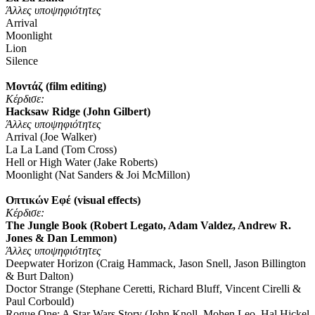
Άλλες υποψηφιότητες
Arrival
Moonlight
Lion
Silence
Μοντάζ (film editing)
Κέρδισε
:
Hacksaw Ridge (John Gilbert)
Άλλες υποψηφιότητες
Arrival (Joe Walker)
La La Land (Tom Cross)
Hell or High Water (Jake Roberts)
Moonlight (Nat Sanders & Joi McMillon)
Οπτικών Εφέ (visual effects)
Κέρδισε
:
The Jungle Book (Robert Legato, Adam Valdez, Andrew R.
Jones & Dan Lemmon)
Άλλες υποψηφιότητες
Deepwater Horizon (Craig Hammack, Jason Snell, Jason Billington
& Burt Dalton)
Doctor Strange (Stephane Ceretti, Richard Bluff, Vincent Cirelli &
Paul Corbould)
Rogue One: A Star Wars Story (John Knoll, Mohen Leo, Hal Hickel