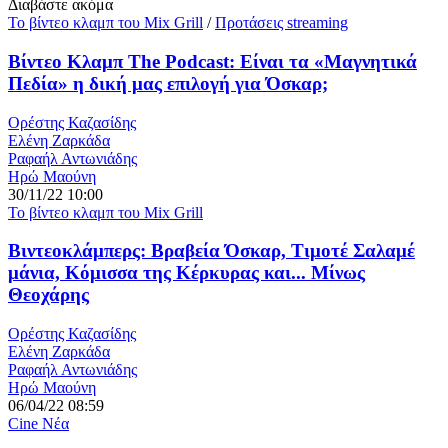
Διαβάστε ακόμα
Το βίντεο κλαμπ του Mix Grill
/
Προτάσεις streaming
Βίντεο Κλαμπ The Podcast: Είναι τα «Μαγνητικά
Πεδία» η δική μας επιλογή για Όσκαρ;
Ορέστης Καζασίδης
Ελένη Ζαρκάδα
Ραφαήλ Αντωνιάδης
Ηρώ Μαούνη
30/11/22 10:00
Το βίντεο κλαμπ του Mix Grill
Βιντεοκλάμπερς: Βραβεία Όσκαρ, Τιμοτέ Σαλαμέ
μάνια, Κόμισσα της Κέρκυρας και... Μίνως
Θεοχάρης
Ορέστης Καζασίδης
Ελένη Ζαρκάδα
Ραφαήλ Αντωνιάδης
Ηρώ Μαούνη
06/04/22 08:59
Cine Νέα