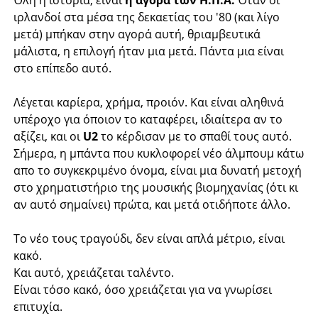
Όλη η ιστορία, είναι
η αγορά των Η.Π.Α.
Όταν οι
ιρλανδοί στα μέσα της δεκαετίας του '80 (και λίγο
μετά) μπήκαν στην αγορά αυτή, θριαμβευτικά
μάλιστα, η επιλογή ήταν μια μετά. Πάντα μια είναι
στο επίπεδο αυτό.
Λέγεται καρίερα, χρήμα, προιόν. Και είναι αληθινά
υπέροχο για όποιον το καταφέρει, ιδιαίτερα αν το
αξίζει, και οι
U2
το κέρδισαν με το σπαθί τους αυτό.
Σήμερα, η μπάντα που κυκλοφορεί νέο άλμπουμ κάτω
απο το συγκεκριμένο όνομα, είναι μια δυνατή μετοχή
στο χρηματιστήριο της μουσικής βιομηχανίας (ότι κι
αν αυτό σημαίνει) πρώτα, και μετά οτιδήποτε άλλο.
Το νέο τους τραγούδι, δεν είναι απλά μέτριο, είναι
κακό.
Και αυτό, χρειάζεται ταλέντο.
Είναι τόσο κακό, όσο χρειάζεται για να γνωρίσει
επιτυχία.