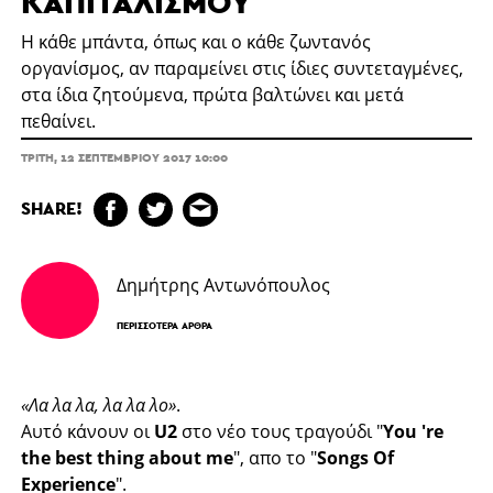
ΚΑΠΙΤΑΛΙΣΜΟΎ
Η κάθε μπάντα, όπως και ο κάθε ζωντανός
οργανίσμος, αν παραμείνει στις ίδιες συντεταγμένες,
στα ίδια ζητούμενα, πρώτα βαλτώνει και μετά
πεθαίνει.
ΤΡΊΤΗ, 12 ΣΕΠΤΕΜΒΡΊΟΥ 2017 10:00
SHARE!
Δημήτρης Αντωνόπουλος
ΠΕΡΙΣΣΌΤΕΡΑ ΆΡΘΡΑ
«Λα λα λα, λα λα λο»
.
Αυτό κάνουν οι
U2
στο νέο τους τραγούδι "
You 're
the best thing about me
", απο το "
Songs Of
Experience
".