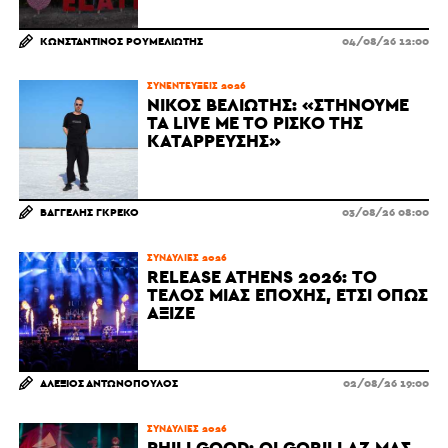
ΚΩΝΣΤΑΝΤΊΝΟΣ ΡΟΥΜΕΛΙΏΤΗΣ
04/08/26 12:00
ΣΥΝΕΝΤΕΎΞΕΙΣ 2026
ΝΊΚΟΣ ΒΕΛΙΏΤΗΣ: «ΣΤΉΝΟΥΜΕ
ΤΑ LIVE ΜΕ ΤΟ ΡΊΣΚΟ ΤΗΣ
ΚΑΤΆΡΡΕΥΣΗΣ»
ΒΑΓΓΈΛΗΣ ΓΚΡΈΚΟ
03/08/26 08:00
ΣΥΝΑΥΛΊΕΣ 2026
RELEASE ATHENS 2026: ΤΟ
ΤΈΛΟΣ ΜΙΑΣ ΕΠΟΧΉΣ, ΈΤΣΙ ΌΠΩΣ
ΆΞΙΖΕ
ΑΛΈΞΙΟΣ ΑΝΤΩΝΌΠΟΥΛΟΣ
02/08/26 19:00
ΣΥΝΑΥΛΊΕΣ 2026
PHILLGOOD: ΟΙ GORILLAZ ΜΆΣ