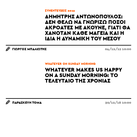
ΣΥΝΕΝΤΕΎΞΕΙΣ 2019
ΔΗΜΉΤΡΗΣ ΑΝΤΩΝΌΠΟΥΛΟΣ:
ΔΕΝ ΘΈΛΩ ΝΑ ΓΝΩΡΊΖΩ ΠΌΣΟΙ
ΑΚΡΟΑΤΈΣ ΜΕ ΑΚΟΎΝΕ, ΓΙΑΤΊ ΘΑ
ΧΑΝΌΤΑΝ ΚΆΘΕ ΜΑΓΕΊΑ ΚΑΙ Η
ΊΔΙΑ Η ΔΥΝΑΜΙΚΉ ΤΟΥ ΜΈΣΟΥ
ΓΙΏΡΓΟΣ ΜΠΑΛΙΏΤΗΣ
04/12/19 10:00
WHATEVER ON SUNDAY MORNING
WHATEVER MAKES US HAPPY
ON A SUNDAY MORNING: ΤΟ
ΤΕΛΕΥΤΑΊΟ ΤΗΣ ΧΡΟΝΙΆΣ
ΠΑΡΑΣΚΕΥΉ ΤΌΜΑ
30/12/18 10:00