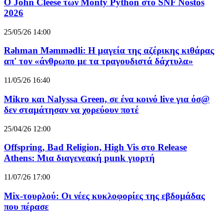
O John Cleese των Monty Python στο SNF Nostos
2026
25/05/26 14:00
Rəhman Məmmədli: Η μαγεία της αζέρικης κιθάρας
απ' τον «άνθρωπο με τα τραγουδιστά δάχτυλα»
11/05/26 16:40
Mikro και Nalyssa Green, σε ένα κοινό live για όσ@
δεν σταμάτησαν να χορεύουν ποτέ
25/04/26 12:00
Offspring, Bad Religion, High Vis στο Release
Athens: Μια διαγενεακή punk γιορτή
11/07/26 17:00
Mix-τουρλού: Οι νέες κυκλοφορίες της εβδομάδας
που πέρασε