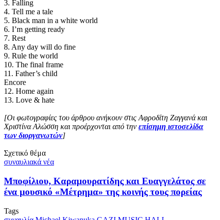
3. Falling
4. Tell me a tale
5. Black man in a white world
6. I’m getting ready
7. Rest
8. Any day will do fine
9. Rule the world
10. The final frame
11. Father’s child
Encore
12. Home again
13. Love & hate
[Οι φωτογραφίες του άρθρου ανήκουν στις Αφροδίτη Ζαγγανά και
Χριστίνα Αλώσση και προέρχονται από την
επίσημη ιστοσελίδα
των διοργανωτών
]
Σχετικό θέμα
συναυλιακά νέα
Μποφίλιου, Καραμουρατίδης και Ευαγγελάτος σε
ένα μουσικό «Μέτρημα» της κοινής τους πορείας
Tags
συναυλία
Michael Kiwanuka
GAZI MUSIC HALL