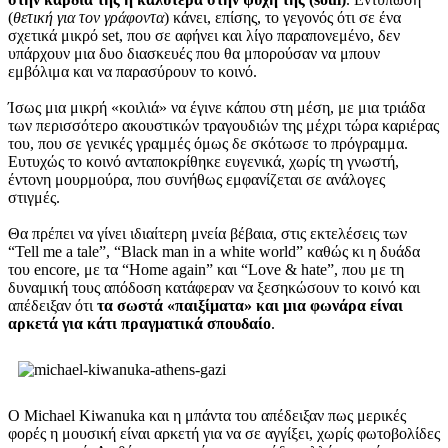
(
θετική για τον γράφοντα
) κάνει, επίσης, το γεγονός ότι σε ένα
σχετικά μικρό set, που σε αφήνει και λίγο παραπονεμένο, δεν
υπάρχουν μια δυο διασκευές που θα μπορούσαν να μπουν
εμβόλιμα και να παρασύρουν το κοινό.
Ίσως μια μικρή «κοιλιά» να έγινε κάπου στη μέση, με μια τριάδα
των περισσότερο ακουστικών τραγουδιών της μέχρι τώρα καριέρας
του, που σε γενικές γραμμές όμως δε σκότωσε το πρόγραμμα.
Ευτυχώς το κοινό ανταποκρίθηκε ευγενικά, χωρίς τη γνωστή,
έντονη μουρμούρα, που συνήθως εμφανίζεται σε ανάλογες
στιγμές.
Θα πρέπει να γίνει ιδιαίτερη μνεία βέβαια, στις εκτελέσεις των
“Tell me a tale”, “Black man in a white world” καθώς κι η δυάδα
του encore, με τα “Home again” και “Love & hate”, που με τη
δυναμική τους απόδοση κατάφεραν να ξεσηκώσουν το κοινό και
απέδειξαν ότι
τα σωστά «παιξίματα» και μια φωνάρα είναι
αρκετά για κάτι πραγματικά σπουδαίο
.
Ο Michael Kiwanuka και η μπάντα του απέδειξαν πως μερικές
φορές η μουσική είναι αρκετή για να σε αγγίξει, χωρίς φωτοβολίδες