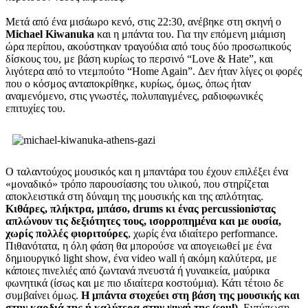
Μετά από ένα μισάωρο κενό, στις 22:30, ανέβηκε στη σκηνή ο
Michael Kiwanuka
και η μπάντα του. Για την επόμενη μιάμιση
ώρα περίπου, ακούστηκαν τραγούδια από τους δύο προσωπικούς
δίσκους του, με βάση κυρίως το περσινό “Love & Hate”, και
λιγότερα από το ντεμπούτο “Home Again”. Δεν ήταν λίγες οι φορές
που ο κόσμος ανταποκρίθηκε, κυρίως, όμως, όπως ήταν
αναμενόμενο, στις γνωστές, πολυπαιγμένες, ραδιοφωνικές
επιτυχίες του.
Ο ταλαντούχος μουσικός και η μπαντάρα του έχουν επιλέξει ένα
«μοναδικό» τρόπο παρουσίασης του υλικού, που στηρίζεται
αποκλειστικά στη δύναμη της μουσικής και της απλότητας.
Κιθάρες, πλήκτρα, μπάσο, drums κι ένας percussioniστας
απλώνουν τις δεξιότητες τους, ισορροπημένα και με ουσία,
χωρίς πολλές φιοριτούρες
, χωρίς ένα ιδιαίτερο performance.
Πιθανότατα, η όλη φάση θα μπορούσε να απογειωθεί με ένα
δημιουργικό light show, ένα video wall ή ακόμη καλύτερα, με
κάποιες πινελιές από ζωντανά πνευστά ή γυναικεία, μαύρικα
φωνητικά (ίσως και με πιο ιδιαίτερα κοστούμια). Κάτι τέτοιο δε
συμβαίνει όμως.
Η μπάντα στοχεύει στη βάση της μουσικής και
στην καρδιά της ή καλύτερα στην ψυχή της (soul)
. Εντύπωση