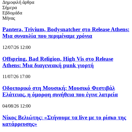
Δημοφιλή άρθρα
Σήμερα
Εβδομάδα
Μήνας
Pantera, Trivium, Bodysnatcher στο Release Athens:
Μια συναυλία που περιμέναμε χρόνια
12/07/26 12:00
Offspring, Bad Religion, High Vis στο Release
Athens: Μια διαγενεακή punk γιορτή
11/07/26 17:00
Οδοιπορικό στη Μουσική: Μουσικό Φεστιβάλ
Ελάτειας, η όμορφη συνήθεια που έγινε λατρεία
04/08/26 12:00
Νίκος Βελιώτης: «Στήνουμε τα live με το ρίσκο της
κατάρρευσης»