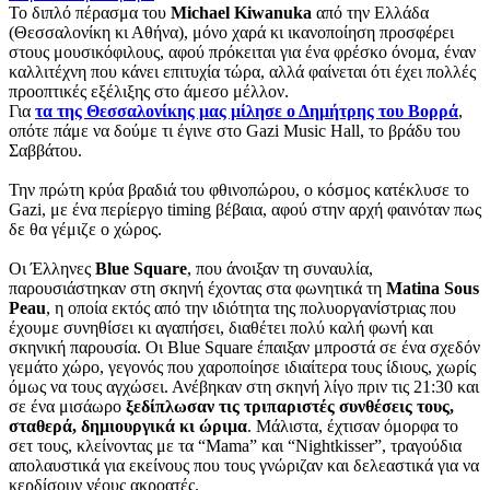
Το διπλό πέρασμα του
Michael Kiwanuka
από την Ελλάδα
(Θεσσαλονίκη κι Αθήνα), μόνο χαρά κι ικανοποίηση προσφέρει
στους μουσικόφιλους, αφού πρόκειται για ένα φρέσκο όνομα, έναν
καλλιτέχνη που κάνει επιτυχία τώρα, αλλά φαίνεται ότι έχει πολλές
προοπτικές εξέλιξης στο άμεσο μέλλον.
Για
τα της Θεσσαλονίκης μας μίλησε ο Δημήτρης του Βορρά
,
οπότε πάμε να δούμε τι έγινε στο Gazi Music Hall, το βράδυ του
Σαββάτου.
Την πρώτη κρύα βραδιά του φθινοπώρου, ο κόσμος κατέκλυσε το
Gazi, με ένα περίεργο timing βέβαια, αφού στην αρχή φαινόταν πως
δε θα γέμιζε ο χώρος.
Οι Έλληνες
Blue Square
, που άνοιξαν τη συναυλία,
παρουσιάστηκαν στη σκηνή έχοντας στα φωνητικά τη
Matina Sous
Peau
, η οποία εκτός από την ιδιότητα της πολυοργανίστριας που
έχουμε συνηθίσει κι αγαπήσει, διαθέτει πολύ καλή φωνή και
σκηνική παρουσία. Οι Blue Square έπαιξαν μπροστά σε ένα σχεδόν
γεμάτο χώρο, γεγονός που χαροποίησε ιδιαίτερα τους ίδιους, χωρίς
όμως να τους αγχώσει. Ανέβηκαν στη σκηνή λίγο πριν τις 21:30 και
σε ένα μισάωρο
ξεδίπλωσαν τις τριπαριστές συνθέσεις τους,
σταθερά, δημιουργικά κι ώριμα
. Μάλιστα, έχτισαν όμορφα το
σετ τους, κλείνοντας με τα “Mama” και “Nightkisser”, τραγούδια
απολαυστικά για εκείνους που τους γνώριζαν και δελεαστικά για να
κερδίσουν νέους ακροατές.