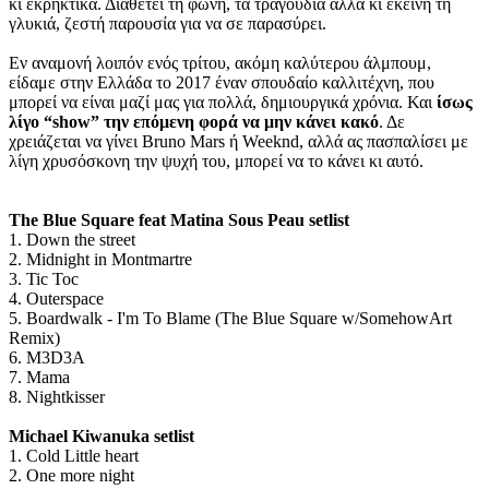
κι εκρηκτικά. Διαθέτει τη φωνή, τα τραγούδια αλλά κι εκείνη τη
γλυκιά, ζεστή παρουσία για να σε παρασύρει.
Εν αναμονή λοιπόν ενός τρίτου, ακόμη καλύτερου άλμπουμ,
είδαμε στην Ελλάδα το 2017 έναν σπουδαίο καλλιτέχνη, που
μπορεί να είναι μαζί μας για πολλά, δημιουργικά χρόνια. Και
ίσως
λίγο “show” την επόμενη φορά να μην κάνει κακό
. Δε
χρειάζεται να γίνει Bruno Mars ή Weeknd, αλλά ας πασπαλίσει με
λίγη χρυσόσκονη την ψυχή του, μπορεί να το κάνει κι αυτό.
The Blue Square feat Matina Sous Peau setlist
1. Down the street
2. Midnight in Montmartre
3. Tic Toc
4. Outerspace
5. Boardwalk - I'm To Blame (The Blue Square w/SomehowArt
Remix)
6. M3D3A
7. Mama
8. Nightkisser
Michael Kiwanuka setlist
1. Cold Little heart
2. One more night