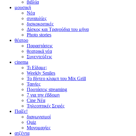
βιβλία
μουσική
Νέα
συναυλίες
δισκοκριτικές
Δίσκος και Τραγούδια του μήνα
Photo stories
θέατρο
Παραστάσεις
θεατρικά νέα
Συνεντεύξεις
cinema
Τι Είδαμε;
Weekly Smiles
Το βίντεο κλαμπ του Mix Grill
Ταινίες
Προτάσεις streaming
7 για την έβδομη
Cine Νέα
Τηλεοπτικές Σειρές
Παίξε!
διαγωνισμοί
Quiz
Μονομαχίες
ατζέντα