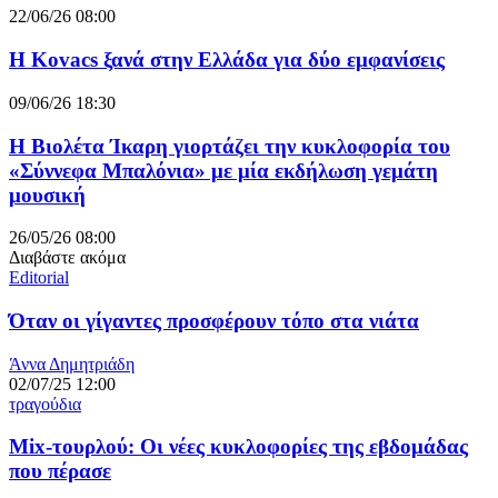
22/06/26 08:00
Η Kovacs ξανά στην Ελλάδα για δύο εμφανίσεις
09/06/26 18:30
Η Βιολέτα Ίκαρη γιορτάζει την κυκλοφορία του
«Σύννεφα Μπαλόνια» με μία εκδήλωση γεμάτη
μουσική
26/05/26 08:00
Διαβάστε ακόμα
Editorial
Όταν οι γίγαντες προσφέρουν τόπο στα νιάτα
Άννα Δημητριάδη
02/07/25 12:00
τραγούδια
Mix-τουρλού: Οι νέες κυκλοφορίες της εβδομάδας
που πέρασε