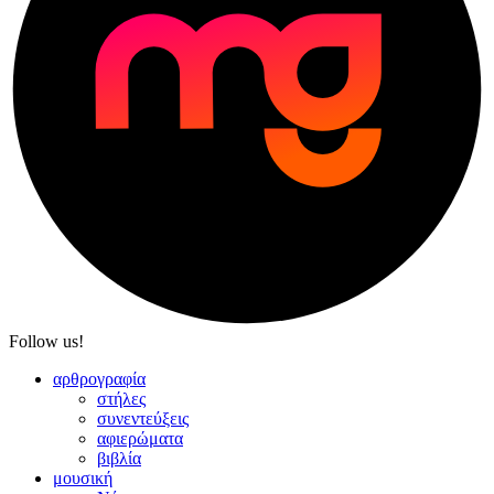
Follow us!
αρθρογραφία
στήλες
συνεντεύξεις
αφιερώματα
βιβλία
μουσική