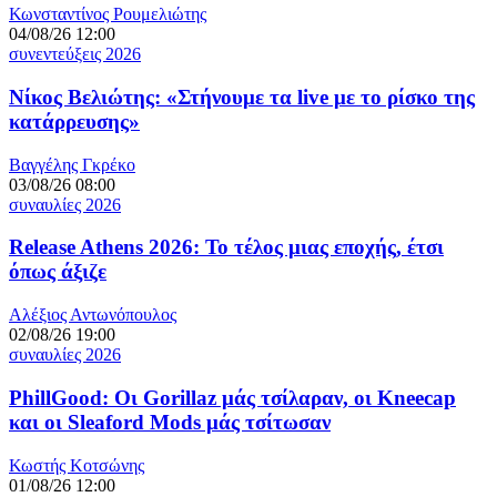
Κωνσταντίνος Ρουμελιώτης
04/08/26 12:00
συνεντεύξεις 2026
Νίκος Βελιώτης: «Στήνουμε τα live με το ρίσκο της
κατάρρευσης»
Βαγγέλης Γκρέκο
03/08/26 08:00
συναυλίες 2026
Release Athens 2026: Το τέλος μιας εποχής, έτσι
όπως άξιζε
Αλέξιος Αντωνόπουλος
02/08/26 19:00
συναυλίες 2026
PhillGood: Οι Gorillaz μάς τσίλαραν, οι Kneecap
και οι Sleaford Mods μάς τσίτωσαν
Κωστής Κοτσώνης
01/08/26 12:00