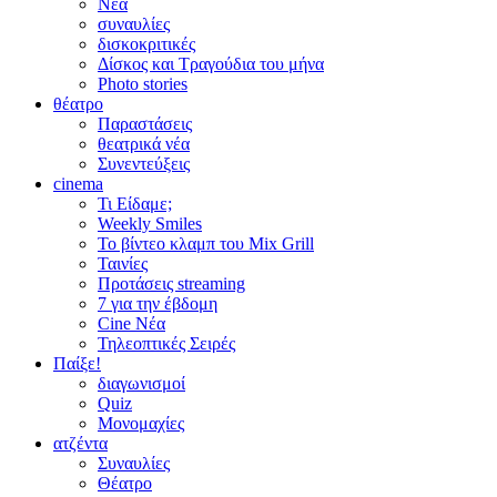
Νέα
συναυλίες
δισκοκριτικές
Δίσκος και Τραγούδια του μήνα
Photo stories
θέατρο
Παραστάσεις
θεατρικά νέα
Συνεντεύξεις
cinema
Τι Είδαμε;
Weekly Smiles
Το βίντεο κλαμπ του Mix Grill
Ταινίες
Προτάσεις streaming
7 για την έβδομη
Cine Νέα
Τηλεοπτικές Σειρές
Παίξε!
διαγωνισμοί
Quiz
Μονομαχίες
ατζέντα
Συναυλίες
Θέατρο