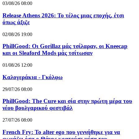
03/08/26 08:00
Release Athens 2026: Το τέλος μιας εποχής, έτσι
όπως άξιζε
02/08/26 19:00
PhillGood: Οι Gorillaz μάς τσίλαραν, οι Kneecap
και οι Sleaford Mods μάς τσίτωσαν
01/08/26 12:00
Καλογεράκια - Γκόλφω
29/07/26 08:00
PhillGood: The Cure και σία στην πρώτη μέρα του
νέου βουλγαρικού φεστιβάλ
27/07/26 08:00
French Fry: Το alter ego που γεννήθηκε για να
φωνάζει όσα ο Θάνος κρατούσε μέσα του