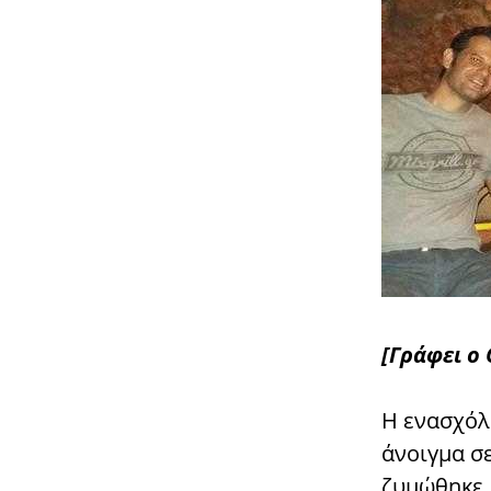
[Γράφει ο
Η ενασχόλη
άνοιγμα σε
ζυμώθηκε,