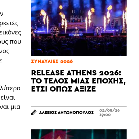
ν
ρκετές
εικόνες
ους που
ενος
ε
ΣΥΝΑΥΛΊΕΣ 2026
RELEASE ATHENS 2026:
ΤΟ ΤΈΛΟΣ ΜΙΑΣ ΕΠΟΧΉΣ,
ΈΤΣΙ ΌΠΩΣ ΆΞΙΖΕ
αλύτερα
είναι
ναι μια
02/08/26
ΑΛΈΞΙΟΣ ΑΝΤΩΝΌΠΟΥΛΟΣ
19:00