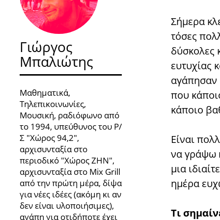
Σήμερα κλ
τόσες πολλ
Γιώργος
δύσκολες κ
Μπαλιώτης
ευτυχίας 
αγάπησαν κ
Μαθηματικά,
που κάποιο
Τηλεπικοινωνίες,
κάποιο βα
Μουσική, ραδιόφωνο από
το 1994, υπεύθυνος του Ρ/
Σ "Χώρος 94,2",
Είναι πολλ
αρχισυνταξία στο
να γράψω 
περιοδικό "Χώρος ΖΗΝ",
μια ιδιαίτ
αρχισυνταξία στο Mix Grill
ημέρα ευχ
από την πρώτη μέρα, δίψα
για νέες ιδέες (ακόμη κι αν
δεν είναι υλοποιήσιμες),
Τι σημαίνε
αγάπη για οτιδήποτε έχει