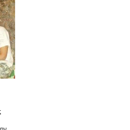
ς
την