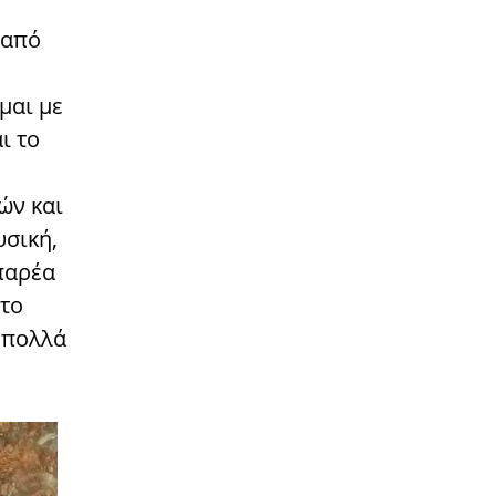
α από
μαι με
ι το
ών και
υσική,
παρέα
 το
ι πολλά