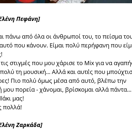
 Ελένη Πεφάνη]
αι πάνω από όλα οι άνθρωποί του, το πείσμα του
 αυτό που κάνουν. Είμαι πολύ περήφανη που είμ
!
τις στιγμές που μου χάρισε το Mix για να αγαπ
πολύ τη μουσική... Αλλά και αυτές που μπούχτι
ρες! Πιο πολύ όμως μέσα από αυτό, βλέπω την
μου πορεία - χάνομαι, βρίσκομαι αλλά πάντα...
lάκι μας!
ς πολλά!
 Ελένη Ζαρκάδα]