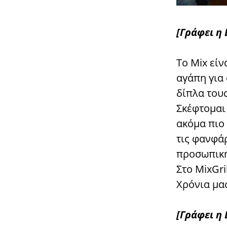
[Γράφει η
Το Mix είν
αγάπη για
δίπλα τους
Σκέφτομαι 
ακόμα πιο 
τις φανφά
προσωπική 
Στο MixGril
Χρόνια μα
[Γράφει η