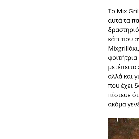
Το Mix Gril
αυτά τα π
δραστηριό
κάτι που α
Mixgrillάκ
φοιτήτρια 
μετέπειτα 
αλλά και 
που έχει δ
πίστευε ότ
ακόμα γενέ