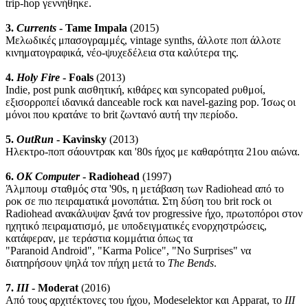
trip-hop γεννήθηκε.
3.
Currents
- Tame Impala
(2015)
Μελωδικές μπασογραμμές, vintage synths, άλλοτε ποπ άλλοτε
κινηματογραφικά, νέο-ψυχεδέλεια στα καλύτερα της.
4.
Holy Fire
- Foals
(2013)
Indie, post punk αισθητική, κιθάρες και syncopated ρυθμοί,
εξισορροπεί ιδανικά danceable rock και navel-gazing pop. Ίσως οι
μόνοι που κρατάνε το brit ζωντανό αυτή την περίοδο.
5.
OutRun
- Kavinsky
(2013)
Ηλεκτρο-ποπ σάουντρακ και '80s ήχος με καθαρότητα 21ου αιώνα.
6.
OK Computer
- Radiohead
(1997)
Άλμπουμ σταθμός στα '90s, η μετάβαση των Radiohead από το
ροκ σε πιο πειραματικά μονοπάτια. Στη δύση του brit rock οι
Radiohead ανακάλυψαν ξανά τον progressive ήχο, πρωτοπόροι στον
ηχητικό πειραματισμό, με υποδειγματικές ενορχηστρώσεις,
κατάφεραν, με τεράστια κομμάτια όπως τα
"Paranoid Android", "Karma Police", "No Surprises" να
διατηρήσουν ψηλά τον πήχη μετά το
The Bends
.
7.
III
- Moderat
(2016)
Από τους αρχιτέκτονες του ήχου, Modeselektor και Apparat, το
III