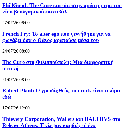
PhillGood: The Cure και σία στην πρώτη μέρα του
νέου βουλγαρικού φεστιβάλ
27/07/26 08:00
French Fry: Το alter ego που γεννήθηκε για να
φωνάζει όσα ο Θάνος κρατούσε μέσα του
24/07/26 08:00
The Cure στη Φιλιππούπολη: Μια διαφορετική
οπτική
21/07/26 08:00
Robert Plant: Ο χρυσός θεός του rock είναι ακόμα
εδώ
17/07/26 12:00
Thievery Corporation, Wailers και BALTHVS στο
Release Athens: Έκλεψαν καρδιές σ' ένα