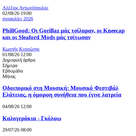
Αλέξιος Αντωνόπουλος
02/08/26 19:00
συναυλίες 2026
PhillGood: Οι Gorillaz μάς τσίλαραν, οι Kneecap
και οι Sleaford Mods μάς τσίτωσαν
Κωστής Κοτσώνης
01/08/26 12:00
Δημοφιλή άρθρα
Σήμερα
Εβδομάδα
Μήνας
Οδοιπορικό στη Μουσική: Μουσικό Φεστιβάλ
Ελάτειας, η όμορφη συνήθεια που έγινε λατρεία
04/08/26 12:00
Καλογεράκια - Γκόλφω
29/07/26 08:00