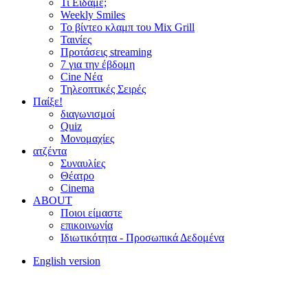
Τι Είδαμε;
Weekly Smiles
Το βίντεο κλαμπ του Mix Grill
Ταινίες
Προτάσεις streaming
7 για την έβδομη
Cine Νέα
Τηλεοπτικές Σειρές
Παίξε!
διαγωνισμοί
Quiz
Μονομαχίες
ατζέντα
Συναυλίες
Θέατρο
Cinema
ABOUT
Ποιοι είμαστε
επικοινωνία
Ιδιωτικότητα - Προσωπικά Δεδομένα
English version