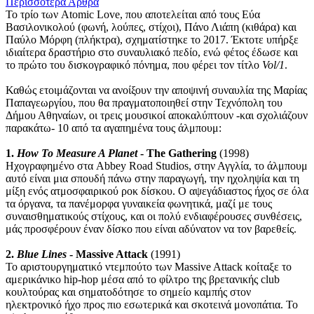
Περισσότερα Άρθρα
Το τρίο των Atomic Love, που αποτελείται από τους Εύα
Βασιλονικολού (φωνή, λούπες, στίχοι), Πάνο Λιάπη (κιθάρα) και
Παύλο Μόρφη (πλήκτρα), σχηματίστηκε το 2017. Έκτοτε υπήρξε
ιδιαίτερα δραστήριο στο συναυλιακό πεδίο, ενώ φέτος έδωσε και
το πρώτο του δισκογραφικό πόνημα, που φέρει τον τίτλο
Vol/1
.
Καθώς ετοιμάζονται να ανοίξουν την αποψινή συναυλία της Μαρίας
Παπαγεωργίου, που θα πραγματοποιηθεί στην Τεχνόπολη του
Δήμου Αθηναίων, οι τρεις μουσικοί αποκαλύπτουν -και σχολιάζουν
παρακάτω- 10 από τα αγαπημένα τους άλμπουμ:
1.
How To Measure A Planet
- The Gathering
(1998)
Ηχογραφημένο στα Abbey Road Studios, στην Αγγλία, το άλμπουμ
αυτό είναι μια σπουδή πάνω στην παραγωγή, την ηχοληψία και τη
μίξη ενός ατμοσφαιρικού ροκ δίσκου. Ο αψεγάδιαστος ήχος σε όλα
τα όργανα, τα πανέμορφα γυναικεία φωνητικά, μαζί με τους
συναισθηματικούς στίχους, και οι πολύ ενδιαφέρουσες συνθέσεις,
μάς προσφέρουν έναν δίσκο που είναι αδύνατον να τον βαρεθείς.
2.
Blue Lines
- Massive Attack
(1991)
Το αριστουργηματικό ντεμπούτο των Massive Attack κοίταξε το
αμερικάνικο hip-hop μέσα από το φίλτρο της βρετανικής club
κουλτούρας και σηματοδότησε το σημείο καμπής στον
ηλεκτρονικό ήχο προς πιο εσωτερικά και σκοτεινά μονοπάτια. Το