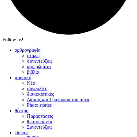
Follow us!
αρθρογραφία
στήλες
συνεντεύξεις
αφιερώματα
βιβλία
μουσική
Νέα
συναυλίες
δισκοκριτικές
Δίσκος και Τραγούδια του μήνα
Photo stories
θέατρο
Παραστάσεις
θεατρικά νέα
Συνεντεύξεις
cinema