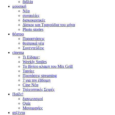
βιβλία
μουσική
Νέα
συναυλίες
δισκοκριτικές
Δίσκος και Τραγούδια του μήνα
Photo stories
θέατρο
Παραστάσεις
θεατρικά νέα
Συνεντεύξεις
cinema
Τι Είδαμε;
Weekly Smiles
Το βίντεο κλαμπ του Mix Grill
Ταινίες
Προτάσεις streaming
7 για την έβδομη
Cine Νέα
Τηλεοπτικές Σειρές
Παίξε!
διαγωνισμοί
Quiz
Μονομαχίες
ατζέντα