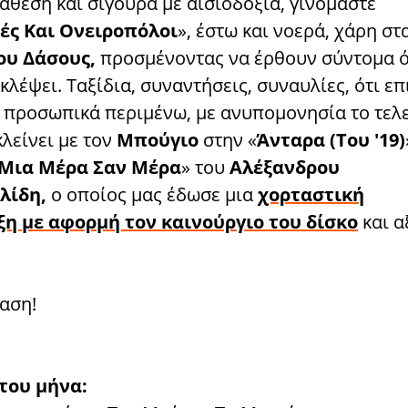
ιάθεση και σίγουρα με αισιοδοξία, γινόμαστε
ές Και Ονειροπόλοι
», έστω και νοερά, χάρη στ
ου Δάσους,
προσμένοντας να έρθουν σύντομα 
κλέψει. Ταξίδια, συναντήσεις, συναυλίες, ότι επ
, προσωπικά περιμένω, με ανυπομονησία το τελε
λείνει με τον
Μπούγιο
στην «
Άνταρα (Του '19)
Μια Μέρα Σαν Μέρα
» του
Αλέξανδρου
λίδη,
ο οποίος μας έδωσε μια
χορταστική
η με αφορμή τον καινούργιο του δίσκο
και α
αση!
του μήνα: