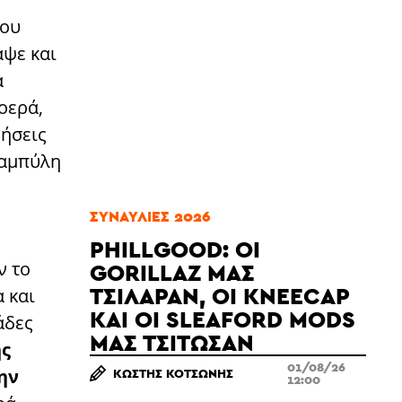
που
ψε και
α
οερά,
νήσεις
καμπύλη
ΣΥΝΑΥΛΊΕΣ 2026
PHILLGOOD: ΟΙ
ν το
GORILLAZ ΜΆΣ
ΤΣΊΛΑΡΑΝ, ΟΙ KNEECAP
α και
ΚΑΙ ΟΙ SLEAFORD MODS
άδες
ΜΆΣ ΤΣΊΤΩΣΑΝ
ης
01/08/26
ην
ΚΩΣΤΉΣ ΚΟΤΣΏΝΗΣ
12:00