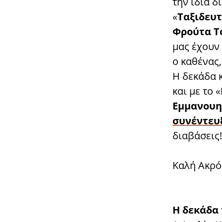
την ίδια δ
«
Ταξιδευτ
Φρούτα Τ
μας έχουν 
ο καθένας
Η δεκάδα κ
και με το «
Εμμανουη
συνέντευξ
διαβάσεις!
Καλή Ακρό
Η δεκάδα 