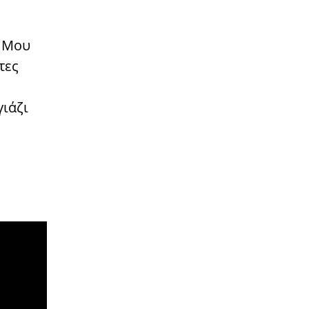
ί Μου
τες
ιάζι