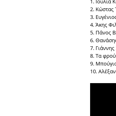
1. Ιουλία
2. Κώστας
3. Ευγένι
4. Άκης Φ
5. Πάνος 
6. Θανάση
7. Γιάννη
8. Τα φρού
9. Μπούγιο
10. Αλέξα