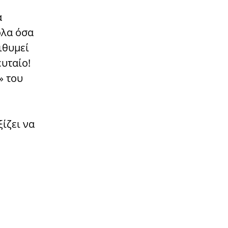
α
όλα όσα
ιθυμεί
υταίο!
» του
ξίζει να