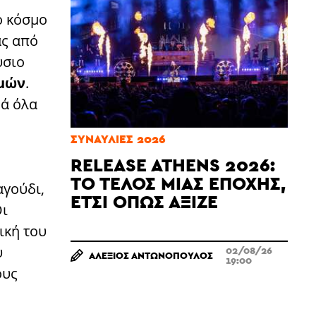
ό κόσμο
ας από
ύσιο
θμών
.
νά όλα
ΣΥΝΑΥΛΊΕΣ 2026
RELEASE ATHENS 2026:
ΤΟ ΤΈΛΟΣ ΜΙΑΣ ΕΠΟΧΉΣ,
αγούδι,
ΈΤΣΙ ΌΠΩΣ ΆΞΙΖΕ
Οι
ική του
υ
02/08/26
ΑΛΈΞΙΟΣ ΑΝΤΩΝΌΠΟΥΛΟΣ
19:00
ους