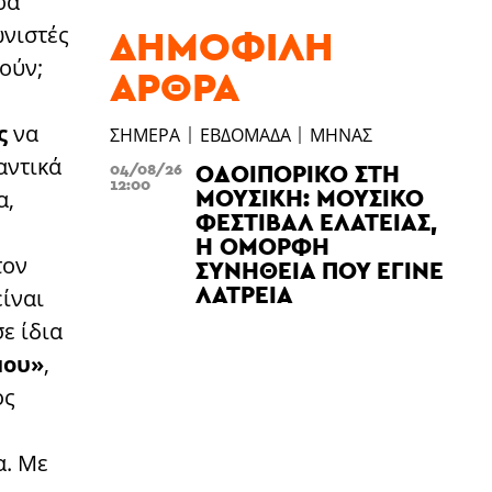
ρά
ΔΗΜΟΦΙΛΉ
ωνιστές
ούν;
ΆΡΘΡΑ
ς
να
ΣΉΜΕΡΑ
ΕΒΔΟΜΆΔΑ
ΜΉΝΑΣ
αντικά
ΟΔΟΙΠΟΡΙΚΌ ΣΤΗ
04/08/26
12:00
ΜΟΥΣΙΚΉ: ΜΟΥΣΙΚΌ
α,
ΦΕΣΤΙΒΆΛ ΕΛΆΤΕΙΑΣ,
Η ΌΜΟΡΦΗ
τον
ΣΥΝΉΘΕΙΑ ΠΟΥ ΈΓΙΝΕ
ΛΑΤΡΕΊΑ
είναι
ε ίδια
μου»
,
ος
α. Με