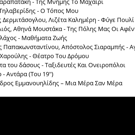
 Καραπατάκη - Της Μνήμης Το Μαχαίρι
 Τηλαβερίδης - Ο Τόπος Μου
ος Δερμιτάσογλου, Λιζέτα Καλημέρη - Φύγε Πουλ
ιλιός, Αθηνά Μουστάκα - Της Πόλης Μας Οι Αφέν
Βλάχος - Μαθήματα Ζωής
ς Παπακωνσταντίνου, Απόστολος Σιαραμπής - Αγ
ς Χαρούλης - Θέατρο Του Δρόμου
τα του δάσους - Ταξιδευτές Και Ονειροπόλοι
 - Αντάρα (Του 19'')
νδρος Εμμανουηλίδης – Μια Μέρα Σαν Μέρα