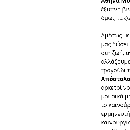
Αθηνά Μο
έξυπνο βί
όμως τα ζω
Αμέσως μετ
μας δώσει 
στη ζωή, α
αλλάζουμε
τραγούδι 
Απόστολο
αρκετοί ν
μουσικά μο
το καινού
ερμηνευτής
καινούργιο