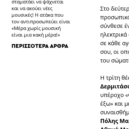
σταματάει να ψάχνεται
Στο δεύτε
και να ακούει νέες
μουσικές! Η ατάκα που
προσωπικά
τον αντιπροσωπεύει είναι
σύνθεσε έν
«Μέρα χωρίς μουσική
ηλεκτρικά 
είναι μια κακή μέρα!»
σε κάθε α
ΠΕΡΙΣΣΌΤΕΡΑ ΆΡΘΡΑ
σου, οι ο
του σώματ
Η τρίτη θ
Δερμιτάσ
υπέροχο «
έξω» και μ
συναισθήμα
Πόλης Μα