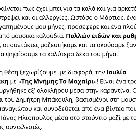
αίνεται πως έχει μπει για τα καλά και για αρκετ
τρέψει και οι αλλεργίες. Ωστόσο ο Μάρτιος, έν
αγαπημένους μου μήνες, προσέφερε και ένα πλο
από μουσικά καλούδια.
Πολλών ειδών και ρυ
ς, οι συντάκτες μαζευτήκαμε και τα ακούσαμε ξα
να ψηφίσουμε τα καλύτερα δέκα του μήνα.
η θέση ξεχωρίζουμε, με διαφορά, την
Ιουλία
άκη
με
«
Της Μνήμης Το Μαχαίρι
»! Είναι ένα τρ
υργήθηκε εξ' ολοκλήρου μέσα στην καραντίνα. 
ναι του Δημήτρη Μπάκουλη, βασισμένοι στη μουσ
αναγιώτου και συνοδεύεται από ένα βίντεο πο
 Πάνος Ηλιόπουλος μέσα στο στούντιο μαζί με τ
ς συντελεστές.