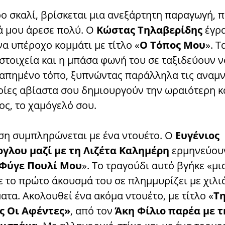
ρο σκαλί, βρίσκεται μια ανεξάρτητη παραγωγή, 
 μου άρεσε πολύ. Ο
Κώστας Τηλαβερίδης
έγρα
α υπέροχο κομμάτι με τίτλο «
Ο Τόπος Μου
».
Τ
στοιχεία και η μπάσα φωνή του σε ταξιδεύουν ν
γαπημένο τόπο, ξυπνώντας παράλληλα τις αναμ
ποίες αβίαστα σου δημιουργούν την ωραιότερη 
ος, το χαμόγελό σου.
έση συμπληρώνεται με ένα ντουέτο. Ο
Ευγένιος
ογλου
μαζί με τη
Λιζέτα Καλημέρη
ερμηνεύου
Φύγε Πουλί Μου
». Το τραγούδι αυτό βγήκε «μι
ε το πρώτο άκουσμά του σε πλημμυρίζει με χιλι
τα. Ακολουθεί ένα ακόμα ντουέτο, με τίτλο «
Τ
ς Οι Αφέντες»
, από τον
Άκη Φίλιο παρέα με τ