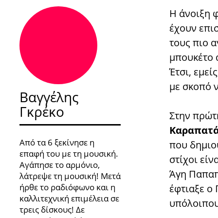
Η άνοιξη φ
έχουν επισ
τους πιο 
μπουκέτο 
Έτσι, εμεί
με σκοπό 
Βαγγέλης
Γκρέκο
Στην πρώτ
Καραπατ
Από τα 6 ξεκίνησε η
που δημιο
επαφή του με τη μουσική.
στίχοι εί
Αγάπησε το αρμόνιο,
Άγη Παπαπ
λάτρεψε τη μουσική! Μετά
ήρθε το ραδιόφωνο και η
έφτιαξε ο
καλλιτεχνική επιμέλεια σε
υπόλοιπου
τρεις δίσκους! Δε