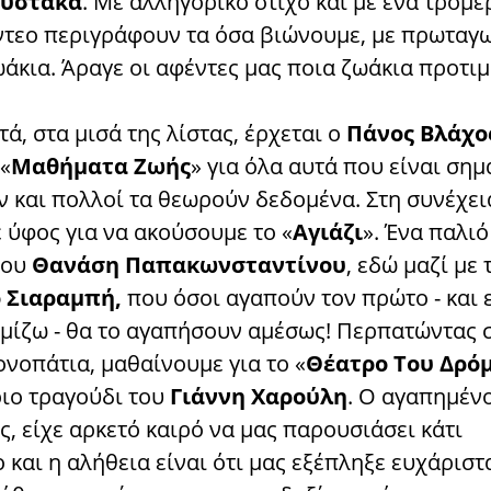
υστάκα
. Με αλληγορικό στίχο και με ένα τρομε
ντεο περιγράφουν τα όσα βιώνουμε, με πρωταγ
άκια. Άραγε οι αφέντες μας ποια ζωάκια προτιμ
ά, στα μισά της λίστας, έρχεται ο
Πάνος Βλάχο
«
Μαθήματα Ζωής
» για όλα αυτά που είναι σημ
ν και πολλοί τα θεωρούν δεδομένα. Στη συνέχει
 ύφος για να ακούσουμε το «
Αγιάζι
». Ένα παλιό
του
Θανάση Παπακωνσταντίνου
, εδώ μαζί με 
 Σιαραμπή,
που όσοι αγαπούν τον πρώτο - και 
ομίζω - θα το αγαπήσουν αμέσως! Περπατώντας σ
νοπάτια, μαθαίνουμε για το «
Θέατρο Του Δρό
ριο τραγούδι του
Γιάννη Χαρούλη
. Ο αγαπημέν
, είχε αρκετό καιρό να μας παρουσιάσει κάτι
 και η αλήθεια είναι ότι μας εξέπληξε ευχάριστ