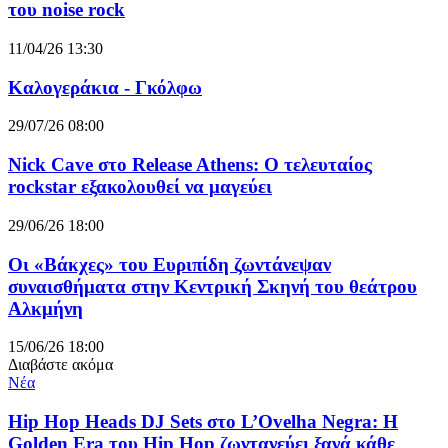
του noise rock
11/04/26 13:30
Καλογεράκια - Γκόλφω
29/07/26 08:00
Nick Cave στο Release Athens: Ο τελευταίος
rockstar εξακολουθεί να μαγεύει
29/06/26 18:00
Οι «Βάκχες» του Ευριπίδη ζωντάνεψαν
συναισθήματα στην Κεντρική Σκηνή του θεάτρου
Αλκμήνη
15/06/26 18:00
Διαβάστε ακόμα
Νέα
Hip Hop Heads DJ Sets στο L’Ovelha Negra: Η
Golden Era του Hip Hop ζωντανεύει ξανά κάθε