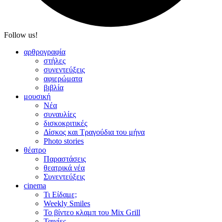
Follow us!
αρθρογραφία
στήλες
συνεντεύξεις
αφιερώματα
βιβλία
μουσική
Νέα
συναυλίες
δισκοκριτικές
Δίσκος και Τραγούδια του μήνα
Photo stories
θέατρο
Παραστάσεις
θεατρικά νέα
Συνεντεύξεις
cinema
Τι Είδαμε;
Weekly Smiles
Το βίντεο κλαμπ του Mix Grill
Ταινίες