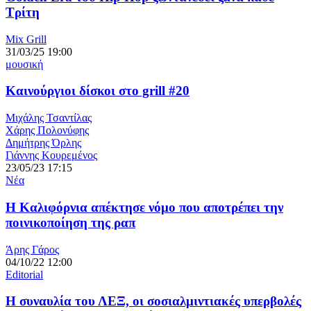
Τρίτη
Mix Grill
31/03/25 19:00
μουσική
Καινούργιοι δίσκοι στο grill #20
Μιχάλης Τσαντίλας
Χάρης Πολονύφης
Δημήτρης Όρλης
Γιάννης Κουρεμένος
23/05/23 17:15
Νέα
Η Καλιφόρνια απέκτησε νόμο που αποτρέπει την
ποινικοποίηση της ραπ
Άρης Γάρος
04/10/22 12:00
Editorial
Η συναυλία του ΛΕΞ, οι σοσιαλμιντιακές υπερβολές