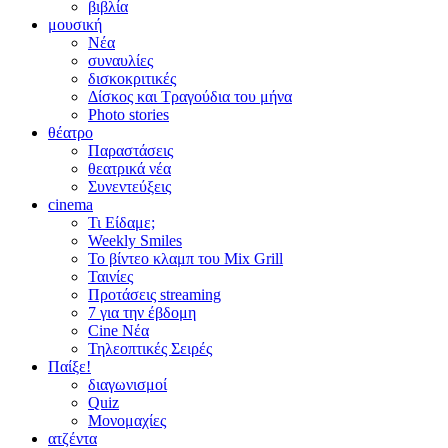
βιβλία
μουσική
Νέα
συναυλίες
δισκοκριτικές
Δίσκος και Τραγούδια του μήνα
Photo stories
θέατρο
Παραστάσεις
θεατρικά νέα
Συνεντεύξεις
cinema
Τι Είδαμε;
Weekly Smiles
Το βίντεο κλαμπ του Mix Grill
Ταινίες
Προτάσεις streaming
7 για την έβδομη
Cine Νέα
Τηλεοπτικές Σειρές
Παίξε!
διαγωνισμοί
Quiz
Μονομαχίες
ατζέντα