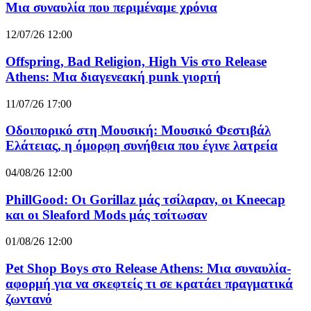
Μια συναυλία που περιμέναμε χρόνια
12/07/26 12:00
Offspring, Bad Religion, High Vis στο Release
Athens: Μια διαγενεακή punk γιορτή
11/07/26 17:00
Οδοιπορικό στη Μουσική: Μουσικό Φεστιβάλ
Ελάτειας, η όμορφη συνήθεια που έγινε λατρεία
04/08/26 12:00
PhillGood: Οι Gorillaz μάς τσίλαραν, οι Kneecap
και οι Sleaford Mods μάς τσίτωσαν
01/08/26 12:00
Pet Shop Boys στο Release Athens: Μια συναυλία-
αφορμή για να σκεφτείς τι σε κρατάει πραγματικά
ζωντανό