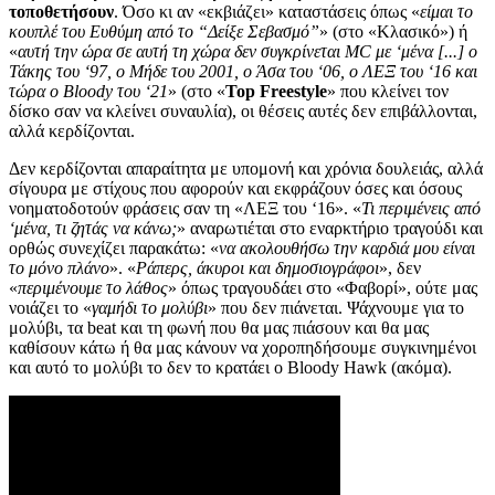
τοποθετήσουν
. Όσο κι αν «εκβιάζει» καταστάσεις όπως «
είμαι το
κουπλέ του Ευθύμη από το “Δείξε Σεβασμό”
» (στο «Κλασικό») ή
«
αυτή την ώρα σε αυτή τη χώρα δεν συγκρίνεται MC με ‘μένα [...] ο
Τάκης του ‘97, ο Μήδε του 2001, ο Άσα του ‘06, ο ΛΕΞ του ‘16 και
τώρα ο Bloody του ‘21
» (στο «
Top Freestyle
» που κλείνει τον
δίσκο σαν να κλείνει συναυλία), οι θέσεις αυτές δεν επιβάλλονται,
αλλά κερδίζονται.
Δεν κερδίζονται απαραίτητα με υπομονή και χρόνια δουλειάς, αλλά
σίγουρα με στίχους που αφορούν και εκφράζουν όσες και όσους
νοηματοδοτούν φράσεις σαν τη «ΛΕΞ του ‘16». «
Τι περιμένεις από
‘μένα, τι ζητάς να κάνω;
» αναρωτιέται στο εναρκτήριο τραγούδι και
ορθώς συνεχίζει παρακάτω: «
να ακολουθήσω την καρδιά μου είναι
το μόνο πλάνο
». «
Ράπερς, άκυροι και δημοσιογράφοι
», δεν
«
περιμένουμε το λάθος
» όπως τραγουδάει στο «Φαβορί», ούτε μας
νοιάζει το «
γαμήδι το μολύβι
» που δεν πιάνεται. Ψάχνουμε για το
μολύβι, τα beat και τη φωνή που θα μας πιάσουν και θα μας
καθίσουν κάτω ή θα μας κάνουν να χοροπηδήσουμε συγκινημένοι
και αυτό το μολύβι το δεν το κρατάει ο Bloody Hawk (ακόμα).