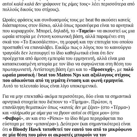
αυτοί καλά καλά δεν γράφουνε τις ρίμες τους
» λέει περισσότερα από
πολλούς δικούς του στίχους).
Ωραίες φράσεις και συνδυασμούς τους με beat θα ακούσει κανείς
διάσπαρτους στον δίσκο, αλλά όπως προανέφερα είναι τα αρνητικά
που κυριαρχούν. Μπορεί, δηλαδή, το «
Ταμείο
» να ακουστεί ως μια
ωραία ιστορία με έντονη κοινωνική βάση, αλλά παραμένει στη
σκιά του «Το Εικοσάλεπτο», τη μορφή και την επιτυχία του οποίου
προσπαθεί να επαναλάβει. Εικάζω πως ο λόγος που το καινούργιο
τραγούδι δεν λειτουργεί το ίδιο καθηλωτικά είναι ότι δεν
προέρχεται από άμεση εμπειρία του ερμηνευτή, αλλά είναι μια
κατασκευασμένη ιστορία με τον ίδιο να σφηνώνεται στη θέση του
πρωταγωνιστή. Αντίστοιχη βάση έχει και το «
Προσευχή
», με
πολύ
ωραία μουσική / beat του Mateos Nps και αξιόλογους στίχους
που αδικούνται από τη γεμάτη ένταση και φωνή ερμηνεία
.
Αυτό το τελευταίο ίσως είναι λίγο υποκειμενικό.
Για να μην επεκταθώ ακόμα περισσότερο, δύο είναι τα σημαντικά
αρνητικά στοιχεία που διέπουν το «Τίμημα». Πρώτον, η
επανάληψη θεματικών όπως «
κανείς δεν με ξέρει
» (στο «Τέρμα»)
και «
πλήρωσα με αίμα για να βγουν αυτοί οι στίχοι μου
» (στο
«
Φαβορί
», αν και στο «Ρίσκο» το ίδιο θέμα περιγράφεται πιο
εύστοχα με την «μπανιέρα»). Δεύτερον (και σημαντικότερο) είναι
ότι
ο Bloody Hawk τοποθετεί τον εαυτό του από το μικρόφωνο
σε μία θέση που μόνο οι ακροατές μπορούν να τον