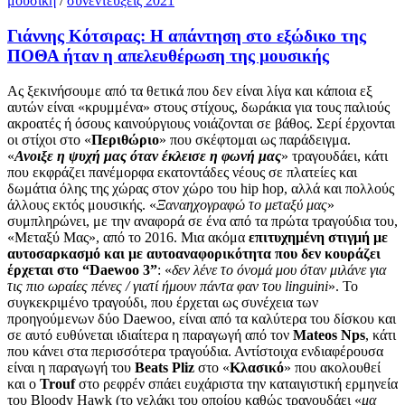
μουσική
/
συνεντεύξεις 2021
Γιάννης Κότσιρας: Η απάντηση στο εξώδικο της
ΠΟΘΑ ήταν η απελευθέρωση της μουσικής
Ας ξεκινήσουμε από τα θετικά που δεν είναι λίγα και κάποια εξ
αυτών είναι «κρυμμένα» στους στίχους, δωράκια για τους παλιούς
ακροατές ή όσους καινούργιους νοιάζονται σε βάθος. Σερί έρχονται
οι στίχοι στο «
Περιθώριο
» που σκέφτομαι ως παράδειγμα.
«
Ανοιξε η ψυχή μας όταν έκλεισε η φωνή μας
» τραγουδάει, κάτι
που εκφράζει πανέμορφα εκατοντάδες νέους σε πλατείες και
δωμάτια όλης της χώρας στον χώρο του hip hop, αλλά και πολλούς
άλλους εκτός μουσικής. «
Ξαναηχογραφώ το μεταξύ μας
»
συμπληρώνει, με την αναφορά σε ένα από τα πρώτα τραγούδια του,
«Μεταξύ Μας», από το 2016. Μια ακόμα
επιτυχημένη στιγμή με
αυτοσαρκασμό και με αυτοαναφορικότητα που δεν κουράζει
έρχεται στο “Daewoo 3”
: «
δεν λένε το όνομά μου όταν μιλάνε για
τις πιο ωραίες πένες / γιατί ήμουν πάντα φαν του linguini
». Το
συγκεκριμένο τραγούδι, που έρχεται ως συνέχεια των
προηγούμενων δύο Daewoo, είναι από τα καλύτερα του δίσκου και
σε αυτό ευθύνεται ιδιαίτερα η παραγωγή από τον
Mateos Nps
, κάτι
που κάνει στα περισσότερα τραγούδια. Αντίστοιχα ενδιαφέρουσα
είναι η παραγωγή του
Beats Pliz
στο «
Κλασικό
» που ακολουθεί
και ο
Trouf
στο ρεφρέν σπάει ευχάριστα την καταιγιστική ερμηνεία
του Bloody Hawk (το γελάκι του οποίου καθώς τραγουδάει «
μα