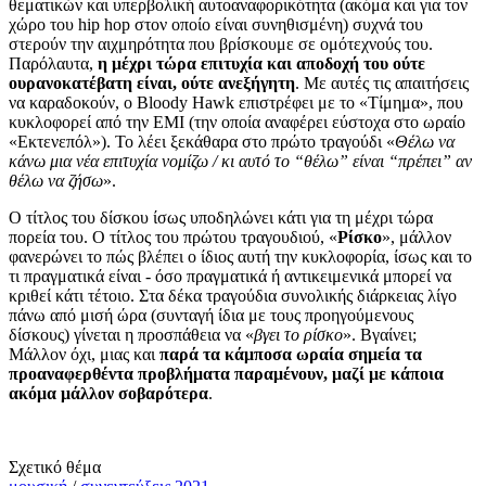
θεματικών και υπερβολική αυτοαναφορικότητα (ακόμα και για τον
χώρο του hip hop στον οποίο είναι συνηθισμένη) συχνά του
στερούν την αιχμηρότητα που βρίσκουμε σε ομότεχνούς του.
Παρόλαυτα,
η μέχρι τώρα επιτυχία και αποδοχή του ούτε
ουρανοκατέβατη είναι, ούτε ανεξήγητη
. Με αυτές τις απαιτήσεις
να καραδοκούν, ο Bloody Hawk επιστρέφει με το «Τίμημα», που
κυκλοφορεί από την EMI (την οποία αναφέρει εύστοχα στο ωραίο
«Εκτενεπόλ»). Το λέει ξεκάθαρα στο πρώτο τραγούδι «
Θέλω να
κάνω μια νέα επιτυχία νομίζω / κι αυτό το “θέλω” είναι “πρέπει” αν
θέλω να ζήσω
».
Ο τίτλος του δίσκου ίσως υποδηλώνει κάτι για τη μέχρι τώρα
πορεία του. Ο τίτλος του πρώτου τραγουδιού, «
Ρίσκο
», μάλλον
φανερώνει το πώς βλέπει ο ίδιος αυτή την κυκλοφορία, ίσως και το
τι πραγματικά είναι - όσο πραγματικά ή αντικειμενικά μπορεί να
κριθεί κάτι τέτοιο. Στα δέκα τραγούδια συνολικής διάρκειας λίγο
πάνω από μισή ώρα (συνταγή ίδια με τους προηγούμενους
δίσκους) γίνεται η προσπάθεια να «
βγει το ρίσκο
». Βγαίνει;
Μάλλον όχι, μιας και
παρά τα κάμποσα ωραία σημεία τα
προαναφερθέντα προβλήματα παραμένουν, μαζί με κάποια
ακόμα μάλλον σοβαρότερα
.
Σχετικό θέμα