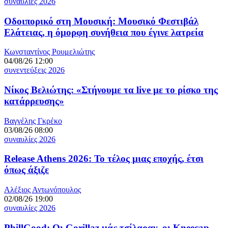
συναυλίες 2026
Οδοιπορικό στη Μουσική: Μουσικό Φεστιβάλ
Ελάτειας, η όμορφη συνήθεια που έγινε λατρεία
Κωνσταντίνος Ρουμελιώτης
04/08/26 12:00
συνεντεύξεις 2026
Νίκος Βελιώτης: «Στήνουμε τα live με το ρίσκο της
κατάρρευσης»
Βαγγέλης Γκρέκο
03/08/26 08:00
συναυλίες 2026
Release Athens 2026: Το τέλος μιας εποχής, έτσι
όπως άξιζε
Αλέξιος Αντωνόπουλος
02/08/26 19:00
συναυλίες 2026
PhillGood: Οι Gorillaz μάς τσίλαραν, οι Kneecap