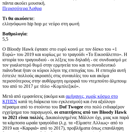
πάντα ακούει μουσική.
Περισσότερα Άρθρα
Τι θα ακούσετε
:
ελληνόφωνο hip hop με νεύρο στη φωνή
Βαθμολογία
:
5,5
Ο Bloody Hawk έφτασε στο ευρύ κοινό με τον δίσκο του «1
Ευρώ» του 2019 και κυρίως με το τραγούδι «Το Εικοσάλεπτο». Η
ιστορία του τραγουδιού - οι λέξεις του δηλαδή - σε συνδυασμό με
τον γυαλιστερό θυμό στην ερμηνεία του και το συνοδευτικό
πιάνο/beat ήταν οι κύριοι λόγοι της επιτυχίας του. Η επιτυχία αυτή
έστειλε πολλούς ακροατές στις συναυλίες του και ακόμα
περισσότερους στην αυθόρμητη ομορφιά του ντεμπούτο άλμπουμ
του από το 2017 με τίτλο «Κομπλεξικό».
Μετά από εμφανίσεις (ακόμα και
αμήχανες, χωρίς κόσμο στο
ΚΠΙΣΝ
κατά τη διάρκεια του εγκλεισμού) και ένα αξιόλογο
πέρασμα από το στούντιο του
Dof Twogee
στο πολύ ενδιαφέρον
εγχείρημα του παραγωγού,
οι απαιτήσεις από τον Bloody Hawk
το 2021 είναι πολλές
. Δικαιολογημένα; Μάλλον όχι, μιας και παρά
τα κάμποσα ωραία τραγούδια (λ.χ. τα «Είμαστε Αλλιως» από το
2019 και «Καρφιά» από το 2017), προβλήματα όπως επανάληψη