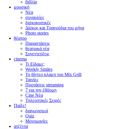
βιβλία
μουσική
Νέα
συναυλίες
δισκοκριτικές
Δίσκος και Τραγούδια του μήνα
Photo stories
θέατρο
Παραστάσεις
θεατρικά νέα
Συνεντεύξεις
cinema
Τι Είδαμε;
Weekly Smiles
Το βίντεο κλαμπ του Mix Grill
Ταινίες
Προτάσεις streaming
7 για την έβδομη
Cine Νέα
Τηλεοπτικές Σειρές
Παίξε!
διαγωνισμοί
Quiz
Μονομαχίες
ατζέντα