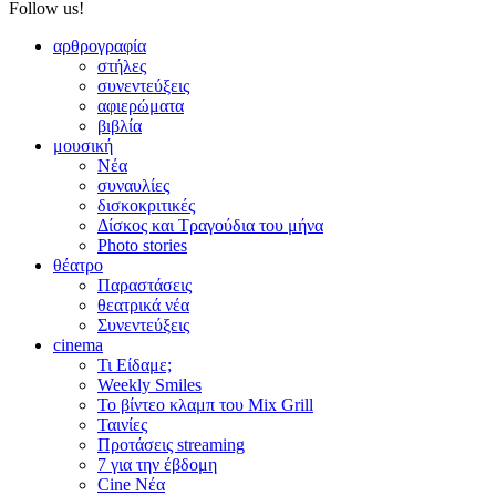
Follow us!
αρθρογραφία
στήλες
συνεντεύξεις
αφιερώματα
βιβλία
μουσική
Νέα
συναυλίες
δισκοκριτικές
Δίσκος και Τραγούδια του μήνα
Photo stories
θέατρο
Παραστάσεις
θεατρικά νέα
Συνεντεύξεις
cinema
Τι Είδαμε;
Weekly Smiles
Το βίντεο κλαμπ του Mix Grill
Ταινίες
Προτάσεις streaming
7 για την έβδομη
Cine Νέα