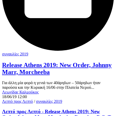
συναυλίες 2019
Release Athens 2019: New Order, Johnny
Marr, Morcheeba
Για άλλη μία φορά η γενιά των 40άρηδων – 50άρηδων ήταν
παρούσα και την Κυριακή 16/06 στην Πλατεία Νερού...
Λεωνίδας Καλμούκος
18/06/19 12:00
Λεπτό προς Λεπτό
/
συναυλίες 2019
Λεπτό προς Λεπτό - Release Athens 2019: New