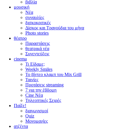
βιβλία
μουσική
Νέα
συναυλίες
δισκοκριτικές
Δίσκος και Τραγούδια του μήνα
Photo stories
θέατρο
Παραστάσεις
θεατρικά νέα
Συνεντεύξεις
cinema
Τι Είδαμε;
Weekly Smiles
Το βίντεο κλαμπ του Mix Grill
Ταινίες
Προτάσεις streaming
7 για την έβδομη
Cine Νέα
Τηλεοπτικές Σειρές
Παίξε!
διαγωνισμοί
Quiz
Μονομαχίες
ατζέντα