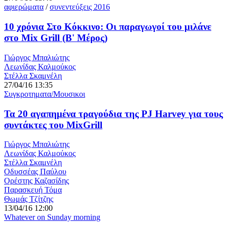
αφιερώματα
/
συνεντεύξεις 2016
10 χρόνια Στο Κόκκινο: Οι παραγωγοί του μιλάνε
στο Mix Grill (Β' Μέρος)
Γιώργος Μπαλιώτης
Λεωνίδας Καλμούκος
Στέλλα Σκαμνέλη
27/04/16 13:35
Συγκροτηματα/Μουσικοι
Τα 20 αγαπημένα τραγούδια της PJ Harvey για τους
συντάκτες του MixGrill
Γιώργος Μπαλιώτης
Λεωνίδας Καλμούκος
Στέλλα Σκαμνέλη
Οδυσσέας Παύλου
Ορέστης Καζασίδης
Παρασκευή Τόμα
Θωμάς Τζίτζης
13/04/16 12:00
Whatever on Sunday morning