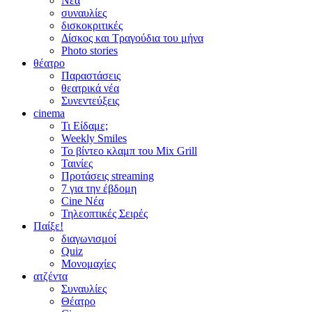
Νέα
συναυλίες
δισκοκριτικές
Δίσκος και Τραγούδια του μήνα
Photo stories
θέατρο
Παραστάσεις
θεατρικά νέα
Συνεντεύξεις
cinema
Τι Είδαμε;
Weekly Smiles
Το βίντεο κλαμπ του Mix Grill
Ταινίες
Προτάσεις streaming
7 για την έβδομη
Cine Νέα
Τηλεοπτικές Σειρές
Παίξε!
διαγωνισμοί
Quiz
Μονομαχίες
ατζέντα
Συναυλίες
Θέατρο