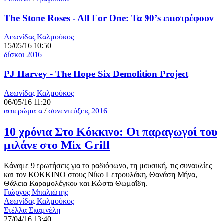
The Stone Roses - All For One: Τα 90’s επιστρέφουν
Λεωνίδας Καλμούκος
15/05/16 10:50
δίσκοι 2016
PJ Harvey - The Hope Six Demolition Project
Λεωνίδας Καλμούκος
06/05/16 11:20
αφιερώματα
/
συνεντεύξεις 2016
10 χρόνια Στο Κόκκινο: Οι παραγωγοί του
μιλάνε στο Mix Grill
Κάναμε 9 ερωτήσεις για το ραδιόφωνο, τη μουσική, τις συναυλίες
και τον ΚΟΚΚΙΝΟ στους Νίκο Πετρουλάκη, Θανάση Μήνα,
Θάλεια Καραμολέγκου και Κώστα Θωμαΐδη.
Γιώργος Μπαλιώτης
Λεωνίδας Καλμούκος
Στέλλα Σκαμνέλη
27/04/16 13:40