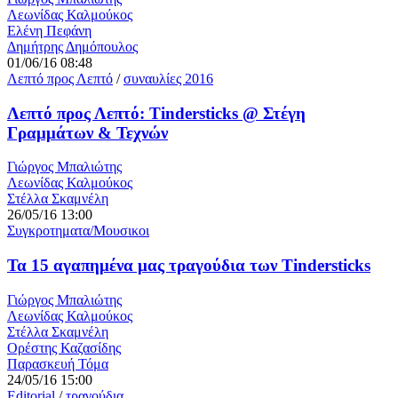
Λεωνίδας Καλμούκος
Ελένη Πεφάνη
Δημήτρης Δημόπουλος
01/06/16 08:48
Λεπτό προς Λεπτό
/
συναυλίες 2016
Λεπτό προς Λεπτό: Tindersticks @ Στέγη
Γραμμάτων & Τεχνών
Γιώργος Μπαλιώτης
Λεωνίδας Καλμούκος
Στέλλα Σκαμνέλη
26/05/16 13:00
Συγκροτηματα/Μουσικοι
Τα 15 αγαπημένα μας τραγούδια των Tindersticks
Γιώργος Μπαλιώτης
Λεωνίδας Καλμούκος
Στέλλα Σκαμνέλη
Ορέστης Καζασίδης
Παρασκευή Τόμα
24/05/16 15:00
Editorial
/
τραγούδια