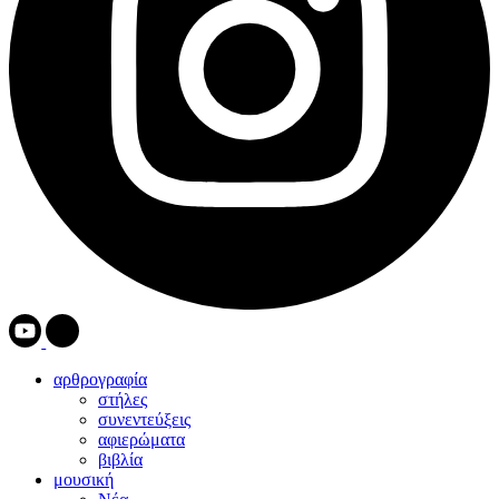
αρθρογραφία
στήλες
συνεντεύξεις
αφιερώματα
βιβλία
μουσική