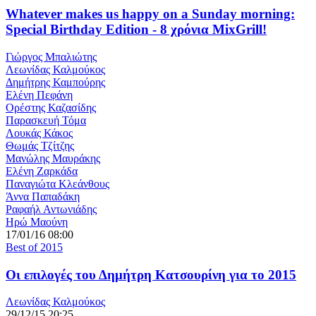
Whatever makes us happy on a Sunday morning:
Special Birthday Edition - 8 χρόνια MixGrill!
Γιώργος Μπαλιώτης
Λεωνίδας Καλμούκος
Δημήτρης Καμπούρης
Ελένη Πεφάνη
Ορέστης Καζασίδης
Παρασκευή Τόμα
Λουκάς Κάκος
Θωμάς Τζίτζης
Μανώλης Μαυράκης
Ελένη Ζαρκάδα
Παναγιώτα Κλεάνθους
Άννα Παπαδάκη
Ραφαήλ Αντωνιάδης
Ηρώ Μαούνη
17/01/16 08:00
Best of 2015
Οι επιλογές του Δημήτρη Κατσουρίνη για το 2015
Λεωνίδας Καλμούκος
29/12/15 20:25