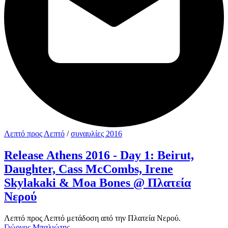
Λεπτό προς Λεπτό
/
συναυλίες 2016
Release Athens 2016 - Day 1: Beirut,
Daughter, Cass McCombs, Irene
Skylakaki & Moa Bones @ Πλατεία
Νερού
Λεπτό προς Λεπτό μετάδοση από την Πλατεία Νερού.
Γιώργος Μπαλιώτης