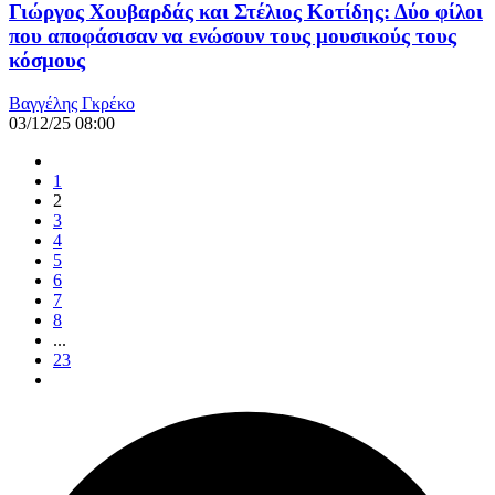
Γιώργος Χουβαρδάς και Στέλιος Κοτίδης: Δύο φίλοι
που αποφάσισαν να ενώσουν τους μουσικούς τους
κόσμους
Βαγγέλης Γκρέκο
03/12/25 08:00
1
2
3
4
5
6
7
8
...
23