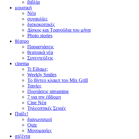
βιβλία
μουσική
Νέα
συναυλίες
δισκοκριτικές
Δίσκος και Τραγούδια του μήνα
Photo stories
θέατρο
Παραστάσεις
θεατρικά νέα
Συνεντεύξεις
cinema
Τι Είδαμε;
Weekly Smiles
Το βίντεο κλαμπ του Mix Grill
Ταινίες
Προτάσεις streaming
7 για την έβδομη
Cine Νέα
Τηλεοπτικές Σειρές
Παίξε!
διαγωνισμοί
Quiz
Μονομαχίες
ατζέντα