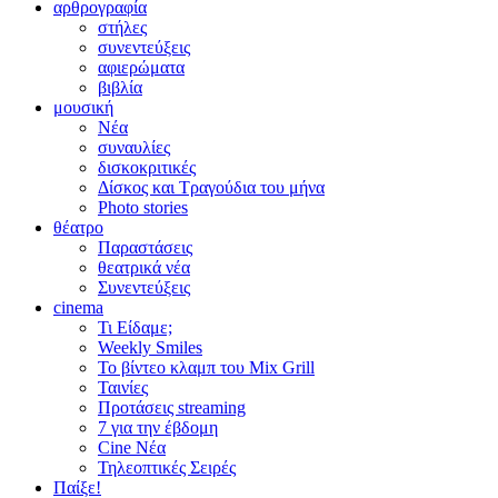
αρθρογραφία
στήλες
συνεντεύξεις
αφιερώματα
βιβλία
μουσική
Νέα
συναυλίες
δισκοκριτικές
Δίσκος και Τραγούδια του μήνα
Photo stories
θέατρο
Παραστάσεις
θεατρικά νέα
Συνεντεύξεις
cinema
Τι Είδαμε;
Weekly Smiles
Το βίντεο κλαμπ του Mix Grill
Ταινίες
Προτάσεις streaming
7 για την έβδομη
Cine Νέα
Τηλεοπτικές Σειρές
Παίξε!