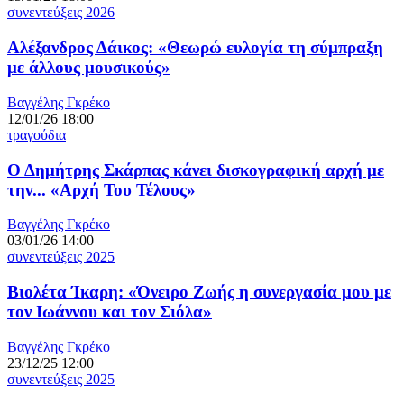
συνεντεύξεις 2026
Αλέξανδρος Δάικος: «Θεωρώ ευλογία τη σύμπραξη
με άλλους μουσικούς»
Βαγγέλης Γκρέκο
12/01/26 18:00
τραγούδια
Ο Δημήτρης Σκάρπας κάνει δισκογραφική αρχή με
την... «Αρχή Του Τέλους»
Βαγγέλης Γκρέκο
03/01/26 14:00
συνεντεύξεις 2025
Βιολέτα Ίκαρη: «Όνειρο Ζωής η συνεργασία μου με
τον Ιωάννου και τον Σιόλα»
Βαγγέλης Γκρέκο
23/12/25 12:00
συνεντεύξεις 2025