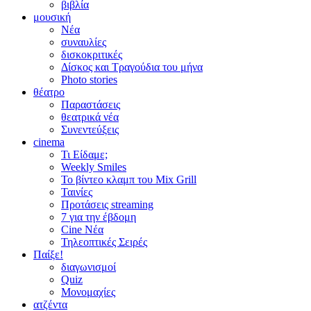
βιβλία
μουσική
Νέα
συναυλίες
δισκοκριτικές
Δίσκος και Τραγούδια του μήνα
Photo stories
θέατρο
Παραστάσεις
θεατρικά νέα
Συνεντεύξεις
cinema
Τι Είδαμε;
Weekly Smiles
Το βίντεο κλαμπ του Mix Grill
Ταινίες
Προτάσεις streaming
7 για την έβδομη
Cine Νέα
Τηλεοπτικές Σειρές
Παίξε!
διαγωνισμοί
Quiz
Μονομαχίες
ατζέντα