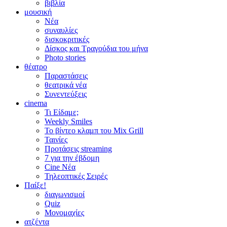
βιβλία
μουσική
Νέα
συναυλίες
δισκοκριτικές
Δίσκος και Τραγούδια του μήνα
Photo stories
θέατρο
Παραστάσεις
θεατρικά νέα
Συνεντεύξεις
cinema
Τι Είδαμε;
Weekly Smiles
Το βίντεο κλαμπ του Mix Grill
Ταινίες
Προτάσεις streaming
7 για την έβδομη
Cine Νέα
Τηλεοπτικές Σειρές
Παίξε!
διαγωνισμοί
Quiz
Μονομαχίες
ατζέντα