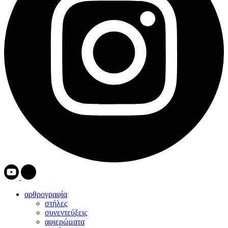
αρθρογραφία
στήλες
συνεντεύξεις
αφιερώματα