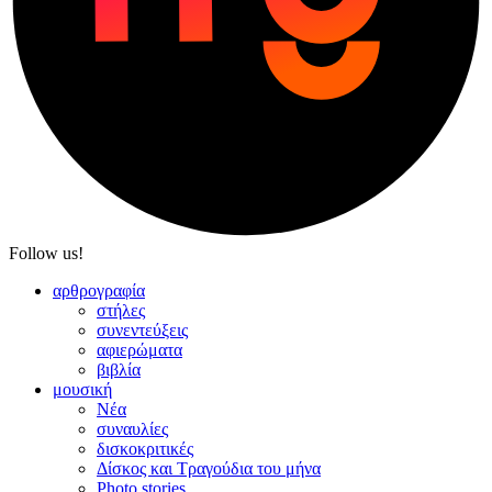
Follow us!
αρθρογραφία
στήλες
συνεντεύξεις
αφιερώματα
βιβλία
μουσική
Νέα
συναυλίες
δισκοκριτικές
Δίσκος και Τραγούδια του μήνα
Photo stories