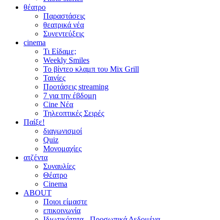
θέατρο
Παραστάσεις
θεατρικά νέα
Συνεντεύξεις
cinema
Τι Είδαμε;
Weekly Smiles
Το βίντεο κλαμπ του Mix Grill
Ταινίες
Προτάσεις streaming
7 για την έβδομη
Cine Νέα
Τηλεοπτικές Σειρές
Παίξε!
διαγωνισμοί
Quiz
Μονομαχίες
ατζέντα
Συναυλίες
Θέατρο
Cinema
ABOUT
Ποιοι είμαστε
επικοινωνία
Ιδιωτικότητα - Προσωπικά Δεδομένα