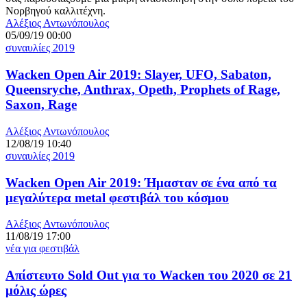
Νορβηγού καλλιτέχνη.
Αλέξιος Αντωνόπουλος
05/09/19 00:00
συναυλίες 2019
Wacken Open Air 2019: Slayer, UFO, Sabaton,
Queensryche, Anthrax, Opeth, Prophets of Rage,
Saxon, Rage
Αλέξιος Αντωνόπουλος
12/08/19 10:40
συναυλίες 2019
Wacken Open Air 2019: Ήμασταν σε ένα από τα
μεγαλύτερα metal φεστιβάλ του κόσμου
Αλέξιος Αντωνόπουλος
11/08/19 17:00
νέα για φεστιβάλ
Απίστευτο Sold Οut για το Wacken του 2020 σε 21
μόλις ώρες