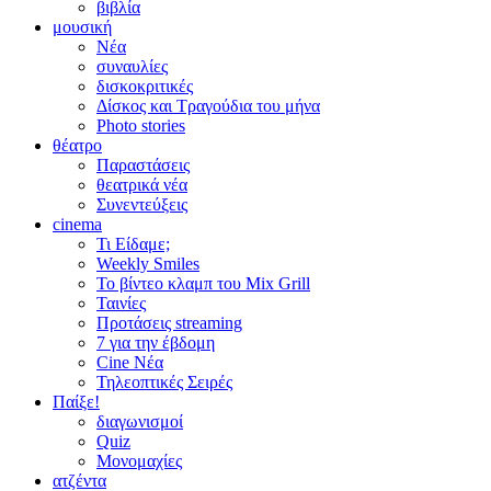
βιβλία
μουσική
Νέα
συναυλίες
δισκοκριτικές
Δίσκος και Τραγούδια του μήνα
Photo stories
θέατρο
Παραστάσεις
θεατρικά νέα
Συνεντεύξεις
cinema
Τι Είδαμε;
Weekly Smiles
Το βίντεο κλαμπ του Mix Grill
Ταινίες
Προτάσεις streaming
7 για την έβδομη
Cine Νέα
Τηλεοπτικές Σειρές
Παίξε!
διαγωνισμοί
Quiz
Μονομαχίες
ατζέντα