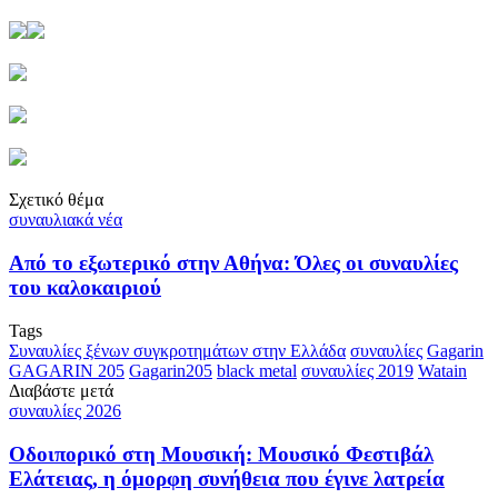
Σχετικό θέμα
συναυλιακά νέα
Από το εξωτερικό στην Αθήνα: Όλες οι συναυλίες
του καλοκαιριού
Tags
Συναυλίες ξένων συγκροτημάτων στην Ελλάδα
συναυλίες
Gagarin
GAGARIN 205
Gagarin205
black metal
συναυλίες 2019
Watain
Διαβάστε μετά
συναυλίες 2026
Οδοιπορικό στη Μουσική: Μουσικό Φεστιβάλ
Ελάτειας, η όμορφη συνήθεια που έγινε λατρεία