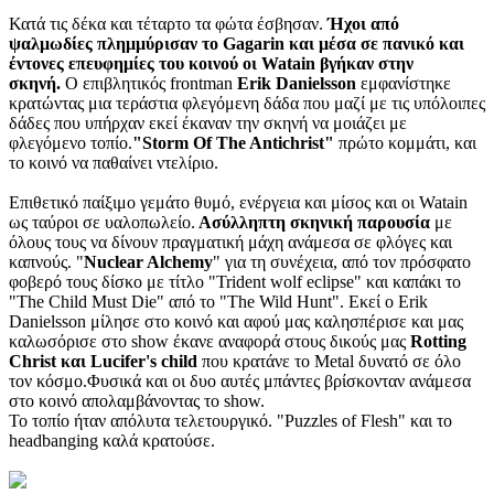
Κατά τις δέκα και τέταρτο τα φώτα έσβησαν.
Ήχοι από
ψαλμωδίες πλημμύρισαν το Gagarin και μέσα σε πανικό και
έντονες επευφημίες του κοινού οι Watain βγήκαν στην
σκηνή.
Ο επιβλητικός frontman
Erik Danielsson
εμφανίστηκε
κρατώντας μια τεράστια φλεγόμενη δάδα που μαζί με τις υπόλοιπες
δάδες που υπήρχαν εκεί έκαναν την σκηνή να μοιάζει με
φλεγόμενο τοπίο.
"Storm Of The Antichrist"
πρώτο κομμάτι, και
το κοινό να παθαίνει ντελίριο.
Επιθετικό παίξιμο γεμάτο θυμό, ενέργεια και μίσος και οι Watain
ως ταύροι σε υαλοπωλείο.
Ασύλληπτη σκηνική παρουσία
με
όλους τους να δίνουν πραγματική μάχη ανάμεσα σε φλόγες και
καπνούς. "
Nuclear Alchemy
" για τη συνέχεια, από τον πρόσφατο
φοβερό τους δίσκο με τίτλο "Trident wolf eclipse" και καπάκι το
"The Child Must Die" από το "The Wild Hunt". Εκεί ο Erik
Danielsson μίλησε στο κοινό και αφού μας καλησπέρισε και μας
καλωσόρισε στο show έκανε αναφορά στους δικούς μας
Rotting
Christ και Lucifer's child
που κρατάνε το Metal δυνατό σε όλο
τον κόσμο.Φυσικά και οι δυο αυτές μπάντες βρίσκονταν ανάμεσα
στο κοινό απολαμβάνοντας το show.
Το τοπίο ήταν απόλυτα τελετουργικό. "Puzzles of Flesh" και το
headbanging καλά κρατούσε.