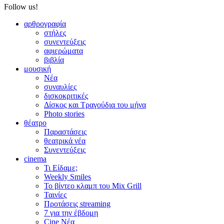
Follow us!
αρθρογραφία
στήλες
συνεντεύξεις
αφιερώματα
βιβλία
μουσική
Νέα
συναυλίες
δισκοκριτικές
Δίσκος και Τραγούδια του μήνα
Photo stories
θέατρο
Παραστάσεις
θεατρικά νέα
Συνεντεύξεις
cinema
Τι Είδαμε;
Weekly Smiles
Το βίντεο κλαμπ του Mix Grill
Ταινίες
Προτάσεις streaming
7 για την έβδομη
Cine Νέα