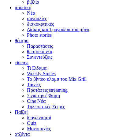
βιβλία
μουσική
Νέα
συναυλίες
δισκοκριτικές
Δίσκος και Τραγούδια του μήνα
Photo stories
θέατρο
Παραστάσεις
θεατρικά νέα
Συνεντεύξεις
cinema
Τι Είδαμε;
Weekly Smiles
Το βίντεο κλαμπ του Mix Grill
Ταινίες
Προτάσεις streaming
7 για την έβδομη
Cine Νέα
Τηλεοπτικές Σειρές
Παίξε!
διαγωνισμοί
Quiz
Μονομαχίες
ατζέντα