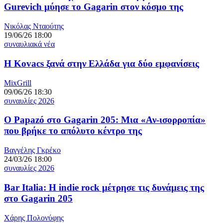
Gurevich μύησε το Gagarin στον κόσμο της
Νικόλας Νταούτης
19/06/26 18:00
συναυλιακά νέα
Η Kovacs ξανά στην Ελλάδα για δύο εμφανίσεις
MixGrill
09/06/26 18:30
συναυλίες 2026
Ο Papazó στο Gagarin 205: Μια «Αν-ισορροπία»
που βρήκε το απόλυτο κέντρο της
Βαγγέλης Γκρέκο
24/03/26 18:00
συναυλίες 2026
Bar Italia: Η indie rock μέτρησε τις δυνάμεις της
στο Gagarin 205
Χάρης Πολονύφης