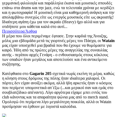
γερμανική φιλολογία και παράλληλα έκανα και μουσικές σπουδές
επάνω στα drums και την jazz, ενώ τα τελευταία χρόνια με κερδίζει
και η φωτογραφία! Η μουσική είναι μια καθημερινή ανάγκη και την
απολαμβάνω συνεχώς είτε ως ενεργός μουσικός είτε ως ακροατής!
Ιδιαίτερη αγάπη έχω για τον ακραίο (Heavy) ήχο αλλά και για
οτιδήποτε μου κάθεται καλά στο αυτί...
Περισσότερα Άρθρα
Η μέρα που όλοι περιμέναμε έφτασε. Στην καρδιά της Άνοιξης,
μόλις μια εβδομάδα μετά τις γιορτινές μέρες του Πάσχα, οι
Watain
μας είχαν υποσχεθεί μια βραδιά που θα έχουμε να θυμόμαστε για
καιρό. Ήδη από τις πρώτες μέρες της αναγγελίας της συναυλίας
αυτής - περίπου αρχές Γενάρη - ο ενθουσιασμός στους κύκλους
των οπαδών ήταν μεγάλος και αποτελούσε και ένα αντικείμενο
συζήτησης.
Κατέφθασα στο
Gagarin 205
σχετικά νωρίς εκείνη τη μέρα, καθώς
η κίνηση στους δρόμους της πόλης ήταν ιδιαίτερα χαλαροί. Οι
πόρτες δεν είχαν ανοίξει ακόμα, αλλά ήδη αρκετός ήταν ο κόσμος
που περίμενε υπομονετικά απ΄έξω (...και μερικοί σαν και εμάς στο
σουβλατζίδικο απέναντι). Λίγο αργότερα είχαμε μπει εντός του
club κάνοντας και τα απαραίτητα ψώνια μας από το merch stand.
Ομολογώ ότι περίμενα λίγο μεγαλύτερη ποικιλία, αλλά οι Watain
προτίμησαν να έρθουν με λιγοστά καλούδια.