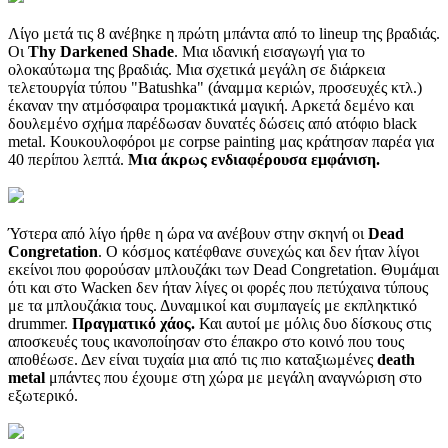
Λίγο μετά τις 8 ανέβηκε η πρώτη μπάντα από το lineup της βραδιάς.
Οι
Thy Darkened Shade
. Mια ιδανική εισαγωγή για το
ολοκαύτωμα της βραδιάς. Μια σχετικά μεγάλη σε διάρκεια
τελετουργία τύπου "Batushka" (άναμμα κεριών, προσευχές κτλ.)
έκαναν την ατμόσφαιρα τρομακτικά μαγική. Αρκετά δεμένο και
δουλεμένο σχήμα παρέδωσαν δυνατές δώσεις από ατόφιο black
metal. Κουκουλοφόροι με corpse painting μας κράτησαν παρέα για
40 περίπου λεπτά.
Μια άκρως ενδιαφέρουσα εμφάνιση.
Ύστερα από λίγο ήρθε η ώρα να ανέβουν στην σκηνή οι
Dead
Congretation
. Ο κόσμος κατέφθανε συνεχώς και δεν ήταν λίγοι
εκείνοι που φορούσαν μπλουζάκι των Dead Congretation. Θυμάμαι
ότι και στο Wacken δεν ήταν λίγες οι φορές που πετύχαινα τύπους
με τα μπλουζάκια τους. Δυναμικοί και συμπαγείς με εκπληκτικό
drummer.
Πραγματικό χάος.
Και αυτοί με μόλις δυο δίσκους στις
αποσκευές τους ικανοποίησαν στο έπακρο στο κοινό που τους
αποθέωσε. Δεν είναι τυχαία μια από τις πιο καταξιωμένες
death
metal
μπάντες που έχουμε στη χώρα με μεγάλη αναγνώριση στο
εξωτερικό.