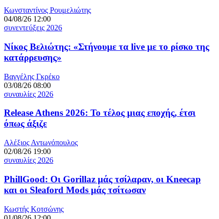
Κωνσταντίνος Ρουμελιώτης
04/08/26 12:00
συνεντεύξεις 2026
Νίκος Βελιώτης: «Στήνουμε τα live με το ρίσκο της
κατάρρευσης»
Βαγγέλης Γκρέκο
03/08/26 08:00
συναυλίες 2026
Release Athens 2026: Το τέλος μιας εποχής, έτσι
όπως άξιζε
Αλέξιος Αντωνόπουλος
02/08/26 19:00
συναυλίες 2026
PhillGood: Οι Gorillaz μάς τσίλαραν, οι Kneecap
και οι Sleaford Mods μάς τσίτωσαν
Κωστής Κοτσώνης
01/08/26 12:00