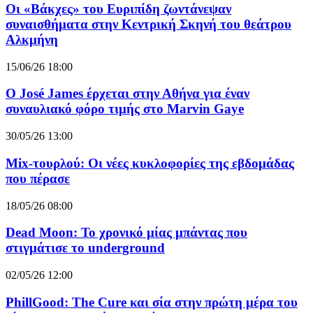
Οι «Βάκχες» του Ευριπίδη ζωντάνεψαν
συναισθήματα στην Κεντρική Σκηνή του θεάτρου
Αλκμήνη
15/06/26 18:00
Ο José James έρχεται στην Αθήνα για έναν
συναυλιακό φόρο τιμής στο Marvin Gaye
30/05/26 13:00
Mix-τουρλού: Οι νέες κυκλοφορίες της εβδομάδας
που πέρασε
18/05/26 08:00
Dead Moon: Το χρονικό μίας μπάντας που
στιγμάτισε το underground
02/05/26 12:00
PhillGood: The Cure και σία στην πρώτη μέρα του