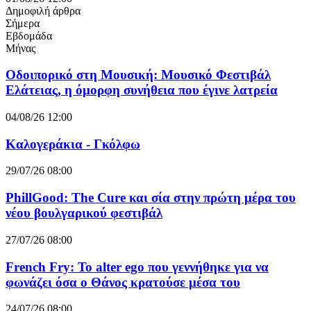
Δημοφιλή άρθρα
Σήμερα
Εβδομάδα
Μήνας
Οδοιπορικό στη Μουσική: Μουσικό Φεστιβάλ
Ελάτειας, η όμορφη συνήθεια που έγινε λατρεία
04/08/26 12:00
Καλογεράκια - Γκόλφω
29/07/26 08:00
PhillGood: The Cure και σία στην πρώτη μέρα του
νέου βουλγαρικού φεστιβάλ
27/07/26 08:00
French Fry: Το alter ego που γεννήθηκε για να
φωνάζει όσα ο Θάνος κρατούσε μέσα του
24/07/26 08:00