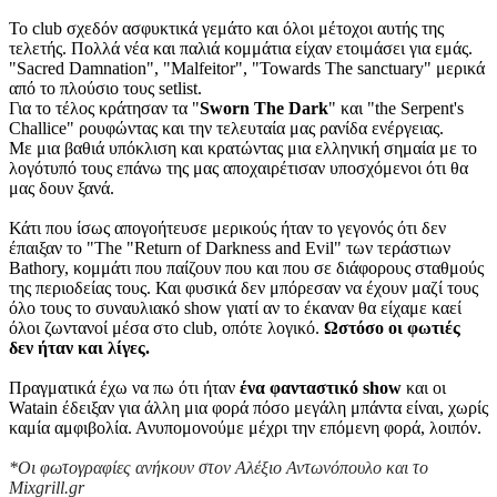
Το club σχεδόν ασφυκτικά γεμάτο και όλοι μέτοχοι αυτής της
τελετής. Πολλά νέα και παλιά κομμάτια είχαν ετοιμάσει για εμάς.
"Sacred Damnation", "Malfeitor", "Towards The sanctuary" μερικά
από το πλούσιο τους setlist.
Για το τέλος κράτησαν τα "
Sworn The Dark
" και "the Serpent's
Challice" ρουφώντας και την τελευταία μας ρανίδα ενέργειας.
Με μια βαθιά υπόκλιση και κρατώντας μια ελληνική σημαία με το
λογότυπό τους επάνω της μας αποχαιρέτισαν υποσχόμενοι ότι θα
μας δουν ξανά.
Κάτι που ίσως απογοήτευσε μερικούς ήταν το γεγονός ότι δεν
έπαιξαν το "The "Return of Darkness and Evil" των τεράστιων
Bathory, κομμάτι που παίζουν που και που σε διάφορους σταθμούς
της περιοδείας τους. Και φυσικά δεν μπόρεσαν να έχουν μαζί τους
όλο τους το συναυλιακό show γιατί αν το έκαναν θα είχαμε καεί
όλοι ζωντανοί μέσα στο club, οπότε λογικό.
Ωστόσο οι φωτιές
δεν ήταν και λίγες.
Πραγματικά έχω να πω ότι ήταν
ένα φανταστικό show
και oι
Watain έδειξαν για άλλη μια φορά πόσο μεγάλη μπάντα είναι, χωρίς
καμία αμφιβολία. Ανυπομονούμε μέχρι την επόμενη φορά, λοιπόν.
*Οι φωτογραφίες ανήκουν στον Αλέξιο Αντωνόπουλο και το
Mixgrill.gr