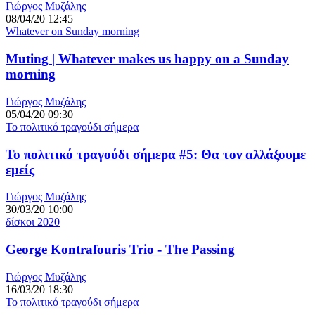
Γιώργος Μυζάλης
08/04/20 12:45
Whatever on Sunday morning
Muting | Whatever makes us happy on a Sunday
morning
Γιώργος Μυζάλης
05/04/20 09:30
Το πολιτικό τραγούδι σήμερα
Το πολιτικό τραγούδι σήμερα #5: Θα τον αλλάξουμε
εμείς
Γιώργος Μυζάλης
30/03/20 10:00
δίσκοι 2020
George Kontrafouris Trio - The Passing
Γιώργος Μυζάλης
16/03/20 18:30
Το πολιτικό τραγούδι σήμερα