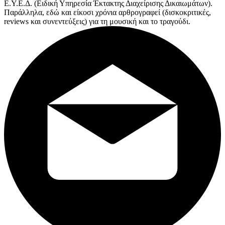
Ε.Υ.Ε.Δ. (Ειδική Υπηρεσία Έκτακτης Διαχείρισης Δικαιωμάτων).
Παράλληλα, εδώ και είκοσι χρόνια αρθρογραφεί (δισκοκριτικές,
reviews και συνεντεύξεις) για τη μουσική και το τραγούδι.