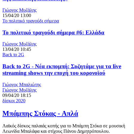
Γιώργος Μυζάλης
15/04/20 13:00
Το πολιτικό τραγούδι σήμερα
Το πολιτικό τραγούδι σήμερα #6: Ελλάδα
Γιώργος Μυζάλης
13/04/20 10:45
Back to 2G
Back to 2G - Νέα εκπομπή: Συζητάμε για τα live
streaming shows την εποχή του κορονοϊού
Γιώργος Μπαλιώτης
Γιώργος Μυζάλης
09/04/20 18:15
δίσκοι 2020
Μπάμπης Στόκας - Απλά
Λαϊκός δίσκος παλαιάς κοπής για το Μπάμπη Στόκα σε μουσική
Λεωνίδα Μπαλάφα και στίχους Πάνου Δημητρόπουλου.