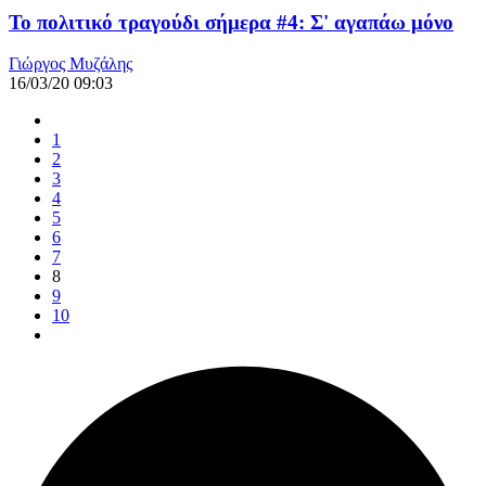
Το πολιτικό τραγούδι σήμερα #4: Σ' αγαπάω μόνο
Γιώργος Μυζάλης
16/03/20 09:03
1
2
3
4
5
6
7
8
9
10