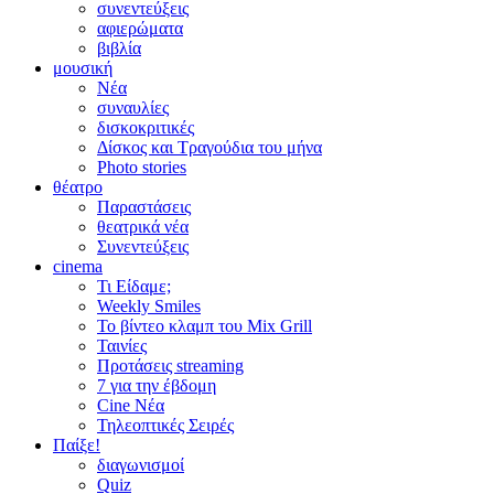
συνεντεύξεις
αφιερώματα
βιβλία
μουσική
Νέα
συναυλίες
δισκοκριτικές
Δίσκος και Τραγούδια του μήνα
Photo stories
θέατρο
Παραστάσεις
θεατρικά νέα
Συνεντεύξεις
cinema
Τι Είδαμε;
Weekly Smiles
Το βίντεο κλαμπ του Mix Grill
Ταινίες
Προτάσεις streaming
7 για την έβδομη
Cine Νέα
Τηλεοπτικές Σειρές
Παίξε!
διαγωνισμοί
Quiz