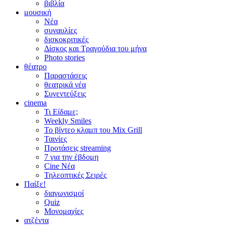
βιβλία
μουσική
Νέα
συναυλίες
δισκοκριτικές
Δίσκος και Τραγούδια του μήνα
Photo stories
θέατρο
Παραστάσεις
θεατρικά νέα
Συνεντεύξεις
cinema
Τι Είδαμε;
Weekly Smiles
Το βίντεο κλαμπ του Mix Grill
Ταινίες
Προτάσεις streaming
7 για την έβδομη
Cine Νέα
Τηλεοπτικές Σειρές
Παίξε!
διαγωνισμοί
Quiz
Μονομαχίες
ατζέντα