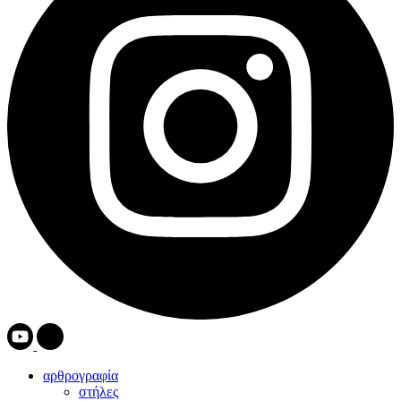
αρθρογραφία
στήλες