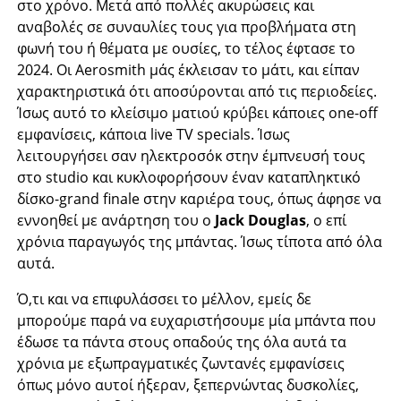
στο χρόνο. Μετά από πολλές ακυρώσεις και
αναβολές σε συναυλίες τους για προβλήματα στη
φωνή του ή θέματα με ουσίες, το τέλος έφτασε το
2024. Οι Aerosmith μάς έκλεισαν το μάτι, και είπαν
χαρακτηριστικά ότι αποσύρονται από τις περιοδείες.
Ίσως αυτό το κλείσιμο ματιού κρύβει κάποιες one-off
εμφανίσεις, κάποια live TV specials. Ίσως
λειτουργήσει σαν ηλεκτροσόκ στην έμπνευσή τους
στο studio και κυκλοφορήσουν έναν καταπληκτικό
δίσκο-grand finale στην καριέρα τους, όπως άφησε να
εννοηθεί με ανάρτηση του ο
Jack Douglas
, ο επί
χρόνια παραγωγός της μπάντας. Ίσως τίποτα από όλα
αυτά.
Ό,τι και να επιφυλάσσει το μέλλον, εμείς δε
μπορούμε παρά να ευχαριστήσουμε μία μπάντα που
έδωσε τα πάντα στους οπαδούς της όλα αυτά τα
χρόνια με εξωπραγματικές ζωντανές εμφανίσεις
όπως μόνο αυτοί ήξεραν, ξεπερνώντας δυσκολίες,