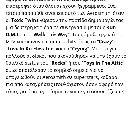
επιστροφές όταν όλοι σε έχουν ξεγραμμένο. Ένα
τέτοιο παραμύθι είναι και αυτό των Aerosmith, όταν
οι
Toxic Twins
γύρισαν την παρτίδα δημιουργώντας
μια δεύτερη καριέρα σε συνεργασία με τους
Run
D.M.C.
στο “
Walk This Way”
. Τους έμαθε η γενιά του
MTV και έκαναν το μπάμ με hits όπως το “
Crazy
”,
“
Love In An Elevator
” και το “
Crying
”. Μπορεί για
πολλούς οι δίσκοι που ακολούθησαν να μην έχουν το
θρυλικό status του “
Rocks
” ή του “
Toys In The Attic
”,
όμως αποτέλεσαν το κομβικό σημείο για να
απογειωθούν οι Aerosmith σε superstars, καθαροί
πια από καταχρήσεις (τουλάχιστον όσον αφορά τον
τύπο, γιατί πισωγυρίσματα έγιναν για όσους ήξεραν).