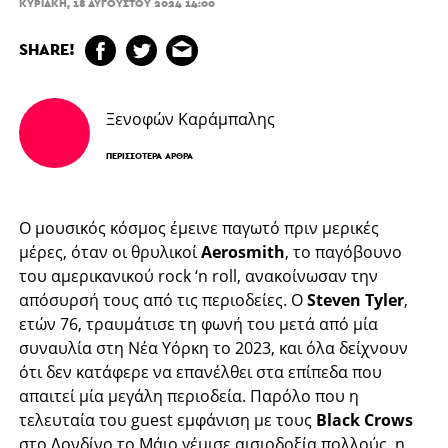
ΚΥΡΙΑΚΉ, 18 ΑΥΓΟΎΣΤΟΥ 2024 14:00
SHARE!
Ξενοφών Καράμπαλης
ΠΕΡΙΣΣΌΤΕΡΑ ΆΡΘΡΑ
Ο μουσικός κόσμος έμεινε παγωτό πριν μερικές
μέρες, όταν οι θρυλικοί
Aerosmith
, το παγόβουνο
του αμερικανικού rock ‘n roll, ανακοίνωσαν την
απόσυρσή τους από τις περιοδείες. Ο
Steven Tyler
,
ετών 76, τραυμάτισε τη φωνή του μετά από μία
συναυλία στη Νέα Υόρκη το 2023, και όλα δείχνουν
ότι δεν κατάφερε να επανέλθει στα επίπεδα που
απαιτεί μία μεγάλη περιοδεία. Παρόλο που η
τελευταία του guest εμφάνιση με τους
Black Crows
στο Λονδίνο το Μάιο γέμισε αισιοδοξία πολλούς, η