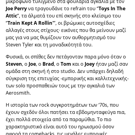
μικρόφωνο τυλιγμένο στα φουλάρια αγκαλιά με τον
Joe Perry
να τραγουδάνε το refrain του “
Toys In The
Attic
”, τα άλματά του επί σκηνής στο κλείσιμο του
“
Train Kept A Rollin'
”, οι βρώμικες αυτοσχέδιες
αλλαγές στους στίχους· εικόνες που θα μείνουν μαζί
μας για να μας θυμίζουν τον αυθορμητισμό του
Steven Tyler και τη μοναδικότητά του.
Φυσικά, οι σπίθες δεν πετάγονταν παρα μόνο όταν ο
Steven
, ο
Joe
, o
Brad
, ο
Tom
και ο
Joey
ήταν μαζί σαν
ομάδα στη σκηνή ή στο studio. Δεν υπάρχει δηλαδή
σύγκριση της επιτυχίας -εμπορικής και καλλιτεχνικής-
των solo προσπαθειών τους με την αγκαλιά των
Aerosmith.
Η ιστορία των rock συγκροτημάτων των ‘70s, που
έχουν σχεδόν όλοι πατήσει τα εβδομηνταφεύγα πια,
έχει πολλά στοιχεία από τα παραμύθια. Το πιο
χαρακτηριστικό είναι αυτό του ηρωισμού όσον
αφορά τα comebacks, τις μεγάλες εμπορικές