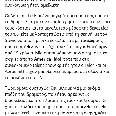
ανακοίνωση ήταν αμείλικτη.
Οι Aerosmith είναι ένα συγκρότημα που τους αρέσει
το δράμα. Είτε με την ακραία χρήση ναρκωτικών, που
τους κόστισε και το μεγαλύτερο μέρος της δεκαετίας
του ‘80, είτε με λοιπές πτώσεις από τη σκηνή, με τον
Stevie να σπάει μερικά κόκαλα, είτε με τσακωμούς
που τους ήθελαν να ψάχνουν νέο τραγουδιστή πριν
από 15 χρόνια. Μία σαπουνόπερα με διαφημίσεις και
σκηνές από το
Americal Idol
, τότε που στο
συγκεκριμένο talent show κριτής ήταν ο Tyler και οι
Aerosmith είχαν μπερδευτεί ανάμεσα στα αλώνια και
τα σαλόνια του L.A.
Τώρα όμως, δυστυχώς, δεν μιλάμε για μία ακόμα
πράξη του δράματος, που ήταν αρκούντως
διασκεδαστικό στα πλαίσια της rock κουλτούρας. Ο
χρόνος κυλάει και οι ηρωισμοί του παρελθόντος θα
μείνουν εκεί. Η χημεία της μπάντας στη σκηνή, κάτι