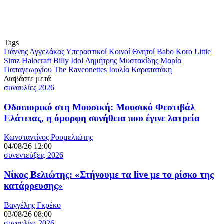
Tags
Γιάννης Αγγελάκας
Υπεραστικοί
Κοινοί Θνητοί
Babo Koro
Little
Simz
Halocraft
Billy Idol
Δημήτρης Μυστακίδης
Μαρία
Παπαγεωργίου
The Raveonettes
Ιουλία Καραπατάκη
Διαβάστε μετά
συναυλίες 2026
Οδοιπορικό στη Μουσική: Μουσικό Φεστιβάλ
Ελάτειας, η όμορφη συνήθεια που έγινε λατρεία
Κωνσταντίνος Ρουμελιώτης
04/08/26 12:00
συνεντεύξεις 2026
Νίκος Βελιώτης: «Στήνουμε τα live με το ρίσκο της
κατάρρευσης»
Βαγγέλης Γκρέκο
03/08/26 08:00
συναυλίες 2026