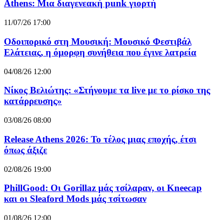
Athens: Μια διαγενεακή punk γιορτή
11/07/26 17:00
Οδοιπορικό στη Μουσική: Μουσικό Φεστιβάλ
Ελάτειας, η όμορφη συνήθεια που έγινε λατρεία
04/08/26 12:00
Νίκος Βελιώτης: «Στήνουμε τα live με το ρίσκο της
κατάρρευσης»
03/08/26 08:00
Release Athens 2026: Το τέλος μιας εποχής, έτσι
όπως άξιζε
02/08/26 19:00
PhillGood: Οι Gorillaz μάς τσίλαραν, οι Kneecap
και οι Sleaford Mods μάς τσίτωσαν
01/08/26 12:00