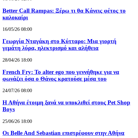
Better Call Rampas: Ξέρω τι θα Κάνεις φέτος το
καλοκαίρι
16/05/26 08:00
Γεωργία Νταγάκη στο Κύτταρο: Μια γιορτή
γεμάτη λύρα, ηλεκτρισμό και αλήθεια
28/04/26 18:00
French Fry: Το alter ego που γεννήθηκε για να
φωνάζει όσα ο Θάνος κρατούσε μέσα του
24/07/26 08:00
Η Αθήνα έτοιμη ξανά να υποκλιθεί στους Pet Shop
Boys
25/06/26 18:00
Οι Belle And Sebastian επιστρέφουν στην Αθήνα