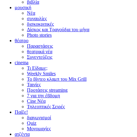
βιβλία
μουσική
Νέα
συναυλίες
δισκοκριτικές
Δίσκος και Τραγούδια του μήνα
Photo stories
θέατρο
Παραστάσεις
θεατρικά νέα
Συνεντεύξεις
cinema
Τι Είδαμε;
Weekly Smiles
Το βίντεο κλαμπ του Mix Grill
Ταινίες
Προτάσεις streaming
7 για την έβδομη
Cine Νέα
Τηλεοπτικές Σειρές
Παίξε!
διαγωνισμοί
Quiz
Μονομαχίες
ατζέντα