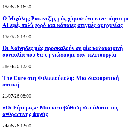
15/06/26 16:30
Ο Μιχάλης Ρακιντζής μάς χάρισε ένα rave πάρτυ με
AI εφέ, πολύ χορό και κάποιες στιγμές αμηχανίας
15/05/26 13:00
Οι Χαΐνηδες μάς προσκαλούν σε μία καλοκαιρινή
συναυλία που θα τη νιώσουμε σαν τελετουργία
28/04/26 12:00
The Cure στη Φιλιππούπολη: Μια διαφορετική
οπτική
21/07/26 08:00
«Οι Ρήτορες»: Μια καταβύθιση στα άδυτα της
ανθρώπινης ψυχής
24/06/26 12:00