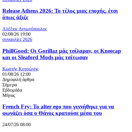
Release Athens 2026: Το τέλος μιας εποχής, έτσι
όπως άξιζε
Αλέξιος Αντωνόπουλος
02/08/26 19:00
συναυλίες 2026
PhillGood: Οι Gorillaz μάς τσίλαραν, οι Kneecap
και οι Sleaford Mods μάς τσίτωσαν
Κωστής Κοτσώνης
01/08/26 12:00
Δημοφιλή άρθρα
Σήμερα
Εβδομάδα
Μήνας
French Fry: Το alter ego που γεννήθηκε για να
φωνάζει όσα ο Θάνος κρατούσε μέσα του
24/07/26 08:00