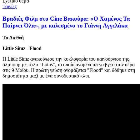
Σχετικό θέμα
Ταινίες
Βραδιές Φιλμ στο Cine Bακούρα: «Ο Χαμένος Τα
Παίρνει Όλα», με καλεσμένο το Γιάννη Αγγελάκα
Τα Διεθνή
Little Simz - Flood
Η Little Simz ανακοίνωσε την κυκλοφορία του καινούργιου της
άλμπουμ με τίτλο "Lotus", το οποίο αναμένεται να βγει στον αέρα
στις 9 Μαΐου. Η πρώτη γεύση ονομάζεται "Flood" και δόθηκε στη
δημοσιότητα μαζί με ένα συνοδευτικό κλιπ.