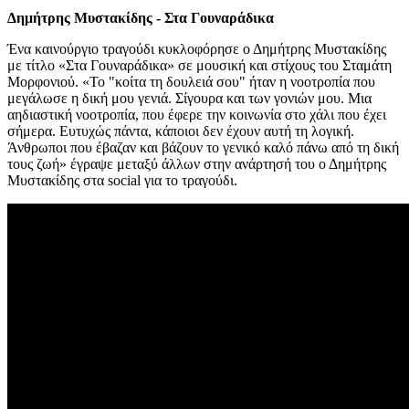
Δημήτρης Μυστακίδης - Στα Γουναράδικα
Ένα καινούργιο τραγούδι κυκλοφόρησε ο Δημήτρης Μυστακίδης
με τίτλο «Στα Γουναράδικα» σε μουσική και στίχους του Σταμάτη
Μορφονιού. «Το "κοίτα τη δουλειά σου" ήταν η νοοτροπία που
μεγάλωσε η δική μου γενιά. Σίγουρα και των γονιών μου. Μια
αηδιαστική νοοτροπία, που έφερε την κοινωνία στο χάλι που έχει
σήμερα. Ευτυχώς πάντα, κάποιοι δεν έχουν αυτή τη λογική.
Άνθρωποι που έβαζαν και βάζουν το γενικό καλό πάνω από τη δική
τους ζωή» έγραψε μεταξύ άλλων στην ανάρτησή του ο Δημήτρης
Μυστακίδης στα social για το τραγούδι.