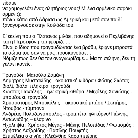
είδαμε
να χαμογελάει ένας αλητήριος νους! Μ’ ένα αρμένικο σαράκι
αρμένιζε
πάνω-κάτω από Λάρισα ως Αμερική και μετά σαν παιδί
ξαναγυρνούσε στην Κοιλάδα του.
Σ’ εκείνη που ο Πλάτανος μιλάει, που αδημονεί ο Πεχλιβάνης
και η Περσεφόνη κατηφορίζει…
Είναι ο ίδιος που τραγουδώντας ένα βράδυ, έριχνε μπροστά
το σώμα του σαν να μας προσκυνούσε…
Νόμιζε πως δεν θα τον αναγνωρίζαμε… Mα τη σελήνη, δεν τη
γελάει κανείς.
Τραγούδι : Ματούλα Ζαμάνη
Δημήτρης Μυστακίδης - ακουστική κιθάρα / Φώτης Σιώτας -
βιολί, βιόλα, πλήκτρα, τραγούδι
Κώστας Παντέλης – ηλεκτρική κιθάρα / Μιχάλης Χανιώτης -
μπουζούκι, τραγούδι
Χρυσόστομος Μπουκάλης – ακουστικό μπάσο / Σωτήρης
Ντούβας - τύμπανα
Ανδρέας Πολυζωγόπουλος - τρομπέτα, φλικόρνο/ Γιάννης
Αντωνιάδης – κλαρίνο
Ηχοληψία : Χρήστος Μέγας - Μάκης Πελοπίδας / Φωτισμός :
Χρήστος Λαζαρίδης - Βασίλης Πουφτής
Επιμέλεια σκηνής : Κλεάνθης Καραπιπέρης