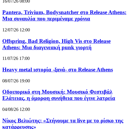
16/07/26 08:00
Pantera, Trivium, Bodysnatcher στο Release Athens:
Μια συναυλία που περιμέναμε χρόνια
12/07/26 12:00
Offspring, Bad Religion, High Vis στο Release
Athens: Μια διαγενεακή punk γιορτή
11/07/26 17:00
Heavy metal ιστορία -ξανά- στο Release Athens
08/07/26 19:00
Οδοιπορικό στη Μουσική: Μουσικό Φεστιβάλ
Ελάτειας, η όμορφη συνήθεια που έγινε λατρεία
04/08/26 12:00
Νίκος Βελιώτης: «Στήνουμε τα live με το ρίσκο της
κατάρρευσης»