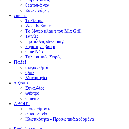
θεατρικά νέα
Συνεντεύξεις
cinema
Τι Είδαμε;
Weekly Smiles
Το βίντεο κλαμπ του Mix Grill
Ταινίες
Προτάσεις streaming
7 για την έβδομη
Cine Νέα
Τηλεοπτικές Σειρές
Παίξε!
διαγωνισμοί
Quiz
Μονομαχίες
ατζέντα
Συναυλίες
Θέατρο
Cinema
ABOUT
Ποιοι είμαστε
επικοινωνία
Ιδιωτικότητα - Προσωπικά Δεδομένα
English version