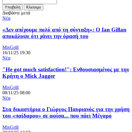
Διαβάστε μετά
Νέα
«Δεν απέχουμε πολύ από τη σύνταξη»: Ο Ian Gillan
αποκάλυψε ότι χάνει την όρασή του
MixGrill
16/11/25 19:30
Νέα
"He got much satisfaction!": Ενθουσιασμένος με την
Κρήτη ο Mick Jagger
MixGrill
08/11/25 08:00
Νέα
Στα δικαστήρια ο Γιώργος Παυριανός για την χρήση
του «παίδαρου» σε αφίσα... που πάει Μέγαρο
MixGrill