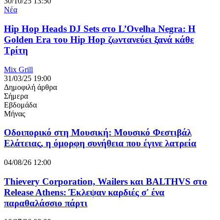
30/10/25 13:50
Νέα
Hip Hop Heads DJ Sets στο L’Ovelha Negra: Η
Golden Era του Hip Hop ζωντανεύει ξανά κάθε
Τρίτη
Mix Grill
31/03/25 19:00
Δημοφιλή άρθρα
Σήμερα
Εβδομάδα
Μήνας
Οδοιπορικό στη Μουσική: Μουσικό Φεστιβάλ
Ελάτειας, η όμορφη συνήθεια που έγινε λατρεία
04/08/26 12:00
Thievery Corporation, Wailers και BALTHVS στο
Release Athens: Έκλεψαν καρδιές σ' ένα
παραθαλάσσιο πάρτι