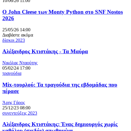
10/06/26 11:00
O John Cleese των Monty Python στο SNF Nostos
2026
25/05/26 14:00
Διαβάστε ακόμα
δίσκοι 2023
Αλέξανδρος Κτιστάκης - Τα Μαύρα
Νικόλας Νταούτης
05/02/24 17:00
τραγούδια
Mix-τουρλού: Τα τραγούδια της εβδομάδας που
πέρασε
Άρης Γάρος
25/12/23 08:00
συνεντεύξεις 2023
Αλέξανδρος Κτιστάκης: Ένας δημιουργός χωρίς
καθόλου (σχεδόν) απωθημένα