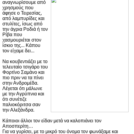
αναγνωρίσουμε από
χρησμούς που
άφησε ο Τειρεσίας,
από λαμπυρίδες και
στυλίτες, ίσως από
την άγρια Ροδιά ή τον
Ρίβα που
χασμουριέται στον
ίσκιο της... Κάπου
τον είχαμε δει...
Να κουβεντιάζει με το
τελευταίο τσιγάρο του
Φορτίνο Σαμάνο και
πιο πριν να τα πίνει
στην Ανδρομέδα.
Λέγεται ότι μάλωνε
με την Αγρύπνια και
ότι συνέτιζε
παλιοκόριτσα σαν
την Αλεξάνδρα.
Κάποιοι άλλοι τον είδαν μετά να καλοπιάνει τον
Αποσπερίτη…
Για να γυρίσει, με το μικρό του όνομα τον φωνάξαμε και