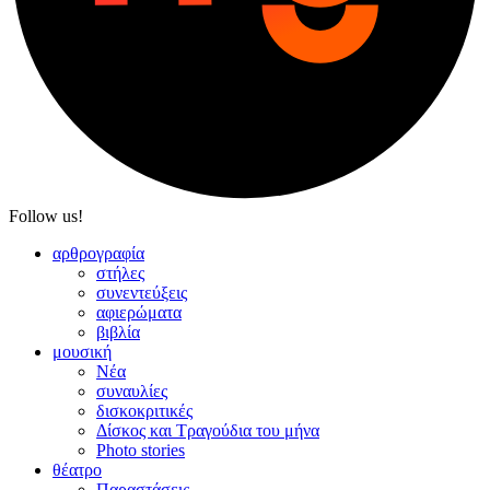
Follow us!
αρθρογραφία
στήλες
συνεντεύξεις
αφιερώματα
βιβλία
μουσική
Νέα
συναυλίες
δισκοκριτικές
Δίσκος και Τραγούδια του μήνα
Photo stories
θέατρο
Παραστάσεις