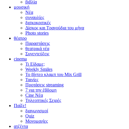
βιβλία
μουσική
Νέα
συναυλίες
δισκοκριτικές
Δίσκος και Τραγούδια του μήνα
Photo stories
θέατρο
Παραστάσεις
θεατρικά νέα
Συνεντεύξεις
cinema
Τι Είδαμε;
Weekly Smiles
Το βίντεο κλαμπ του Mix Grill
Ταινίες
Προτάσεις streaming
7 για την έβδομη
Cine Νέα
Τηλεοπτικές Σειρές
Παίξε!
διαγωνισμοί
Quiz
Μονομαχίες
ατζέντα