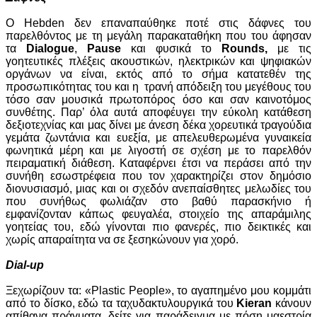
Ο Hebden δεν επαναπαύθηκε ποτέ στις δάφνες του
παρελθόντος με
τη
μεγάλη
παρακαταθήκη που του άφησαν
τα
Dialogue
,
Pause
και φυσικά το
Rounds,
με τις
γοητευτικές πλέξεις ακουστικών, ηλεκτρικών και ψηφιακών
οργάνων να είναι, εκτός από το σήμα κατατεθέν της
προσωπικότητας του και η τρανή απόδειξη του μεγέθους του
τόσο σαν μουσικά πρωτοπόρος όσο και σαν καινοτόμος
συνθέτης. Παρ’ όλα αυτά αποφέυγει την εύκολη κατάθεση
δεξιοτεχνίας και μας δίνει με άνεση δέκα χορευτικά τραγούδια
γεμάτα ζωντάνια και ευεξία, με απελευθερωμένα γυναικεία
φωνητικά μέρη και με λιγοστή σε σχέση με το παρελθόν
πειραματική διάθεση. Καταφέρνει έτσι να περάσει από την
συνήθη εσωστρέφεια που τον χαρακτηρίζει στον δημόσιο
διονυσιασμό, μιας και οι σχεδόν ανεπαίσθητες μελωδίες του
που συνήθως φωλιάζαν στο βαθύ παρασκήνιο ή
εμφανίζονταν κάπως φευγαλέα, στοιχείο της απαράμιλης
γοητείας του, εδώ γίνονται πιο φανερές, πιο δεικτικές και
χωρίς απαραίτητα να σε ξεσηκώνουν για χορό.
Dial-up
Ξεχωρίζουν τα: «Plastic People», το αγαπημένο μου κομμάτι
από το δίσκο, εδώ τα ταχυδακτυλουργικά του
Kieran
κάνουν
απίθανα πράγματα, δείτε για παράδειγμα με πόση μαεστρία