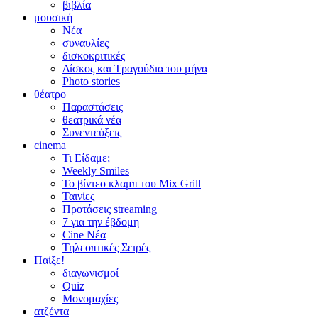
βιβλία
μουσική
Νέα
συναυλίες
δισκοκριτικές
Δίσκος και Τραγούδια του μήνα
Photo stories
θέατρο
Παραστάσεις
θεατρικά νέα
Συνεντεύξεις
cinema
Τι Είδαμε;
Weekly Smiles
Το βίντεο κλαμπ του Mix Grill
Ταινίες
Προτάσεις streaming
7 για την έβδομη
Cine Νέα
Τηλεοπτικές Σειρές
Παίξε!
διαγωνισμοί
Quiz
Μονομαχίες
ατζέντα