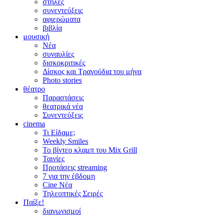
στήλες
συνεντεύξεις
αφιερώματα
βιβλία
μουσική
Νέα
συναυλίες
δισκοκριτικές
Δίσκος και Τραγούδια του μήνα
Photo stories
θέατρο
Παραστάσεις
θεατρικά νέα
Συνεντεύξεις
cinema
Τι Είδαμε;
Weekly Smiles
Το βίντεο κλαμπ του Mix Grill
Ταινίες
Προτάσεις streaming
7 για την έβδομη
Cine Νέα
Τηλεοπτικές Σειρές
Παίξε!
διαγωνισμοί