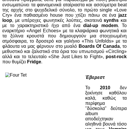
ενσωματώνει τα φαινομενικά αταίριαστα και ασσύμετρα beat
της αρχής στο ψυχεδελικό σύνολο, το πρώτο single «Love
Cry» ένα παθιασμένο house που χτίζει πάνω σε ένα
jazz
loo
p
, με υπέροχες φωνητικές λούπες, σκοτεινά
synths
και
με το χαρακτηριστικό ήχο από ένα
dial-up modem
. Το
εναρκτήριο «Angel Echoes» με τα κλαψιάρικα φωνητικά και
τα ξύλινα κρουστά που δημιουργούν μια στοιχειωμένη
ατμόσφαιρα, το δροσερό και γαλήνιο «This Unfolds» με τα
φλάουτα να μας φέρνουν στο μυαλό
Boards Of Canada
, το
μεθυστικό και ζαλιστικό στα όρια του υπνωτισμού «Circling»
αλλά και το τελευταίο «She Just Likes to Fight»,
post-rock
που θυμίζει
Fridge
.
Έβερεστ
Το
2010
δεν
ξεκίνησε καθόλου
καλά, καθώς τα
περίφημα
"δύσκολα" δεύτερα
album
αποδείχτηκαν
αληθινά βουνά τόσο