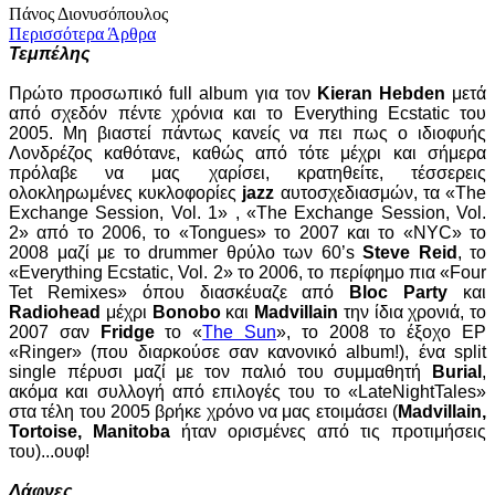
Πάνος Διονυσόπουλος
Περισσότερα Άρθρα
Τεμπέλης
Πρώτο προσωπικό full album για τον
Kieran Hebden
μετά
από σχεδόν πέντε χρόνια και το Everything Ecstatic του
2005. Μη βιαστεί πάντως κανείς να πει πως ο ιδιοφυής
Λονδρέζος καθότανε, καθώς από τότε μέχρι και σήμερα
πρόλαβε να μας χαρίσει, κρατηθείτε, τέσσερεις
ολοκληρωμένες κυκλοφορίες
jazz
αυτοσχεδιασμών, τα «The
Exchange Session, Vol. 1» , «The Exchange Session, Vol.
2» από το 2006, το «Tongues» το 2007 και το «NYC» το
2008 μαζί με το drummer θρύλο των 60’s
Steve Reid
, το
«Everything Ecstatic, Vol. 2» το 2006, το περίφημο πια «Four
Tet Remixes» όπου διασκέυαζε από
Bloc Party
και
Radiohead
μέχρι
Bonobo
και
Madvillain
την ίδια χρονιά, το
2007 σαν
Fridge
το «
The Sun
», το 2008 το έξοχο EP
«Ringer» (που διαρκούσε σαν κανονικό album!), ένα split
single πέρυσι μαζί με τον παλιό του συμμαθητή
Burial
,
ακόμα και συλλογή από επιλογές του το «LateNightTales»
στα τέλη του 2005 βρήκε χρόνο να μας ετοιμάσει (
Madvillain,
Tortoise, Manitoba
ήταν ορισμένες από τις προτιμήσεις
του)...ουφ!
Δάφνες