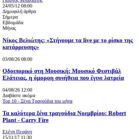
Γιώργος Μπαλιώτης
24/05/12 08:00
Δημοφιλή άρθρα
Σήμερα
Εβδομάδα
Μήνας
Νίκος Βελιώτης: «Στήνουμε τα live με το ρίσκο της
κατάρρευσης»
03/08/26 08:00
Οδοιπορικό στη Μουσική: Μουσικό Φεστιβάλ
Ελάτειας, η όμορφη συνήθεια που έγινε λατρεία
04/08/26 12:00
Διαβάστε ακόμα
Top 10 - Ξένα Τραγούδια του μήνα
Τα καλύτερα ξένα τραγούδια Νοεμβρίου: Robert
Plant - Carry Fire
Ελένη Πεφάνη
15/11/17 11:30