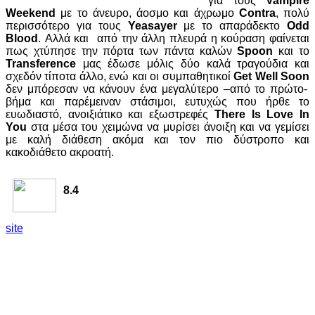
για τους
Vampire
Weekend
με το άνευρο, άοσμο και άχρωμο
Contra
, πολύ
περισσότερο για τους
Yeasayer
με το απαράδεκτο
Odd
Blood
. Αλλά και από την άλλη πλευρά η κούραση φαίνεται
πως χτύπησε την πόρτα των πάντα καλών
Spoon
και το
Transference
μας έδωσε μόλις δύο καλά τραγούδια και
σχεδόν τίποτα άλλο, ενώ και οι
συμπαθητικοί
Get Well Soon
δεν μπόρεσαν να κάνουν ένα μεγαλύτερο –από το πρώτο-
βήμα και παρέμειναν στάσιμοι, ευτυχώς που ήρθε το
ευωδιαστό, ανοιξιάτικο και εξωστρεφές
There Is Love In
You
στα μέσα του χειμώνα να μυρίσει άνοιξη και να γεμίσει
με καλή διάθεση ακόμα και τον πιο δύστροπο και
κακοδιάθετο ακροατή.
8.4
site