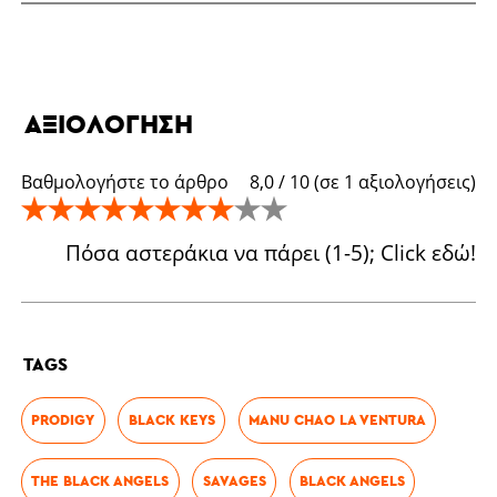
ΑΞΙΟΛΌΓΗΣΗ
Βαθμολογήστε το άρθρο
8,0
/
10
(σε
1
αξιολογήσεις)
Πόσα αστεράκια να πάρει (1-5); Click εδώ!
TAGS
PRODIGY
BLACK KEYS
MANU CHAO LA VENTURA
THE BLACK ANGELS
SAVAGES
BLACK ANGELS