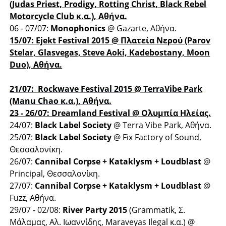
(Judas Priest, Prodigy, Rotting Christ, Black Rebel
Motorcycle Club κ.α.), Αθήνα.
06 - 07/07:
Monophonics
@ Gazarte, Αθήνα.
15/07:
Ejekt Festival 2015
@ Πλατεία Νερού (Parov
Stelar, Glasvegas, Steve Aoki, Kadebostany, Moon
Duo), Αθήνα.
21/07:
Rockwave Festival 2015
@ TerraVibe Park
(Manu Chao κ.α.), Αθήνα.
23 - 26/07: Dreamland Festival @ Ολυμπία Ηλείας.
24/07:
Black Label Society
@ Terra Vibe Park, Αθήνα.
25/07:
Black Label Society
@ Fix Factory of Sound,
Θεσσαλονίκη.
26/07:
Cannibal Corpse + Kataklysm + Loudblast
@
Principal, Θεσσαλονίκη.
27/07:
Cannibal Corpse + Kataklysm + Loudblast
@
Fuzz, Αθήνα.
29/07 - 02/08:
River Party 2015
(Grammatik, Σ.
Μάλαμας, Αλ. Ιωαννίδης, Maraveyas Ilegal κ.α.) @