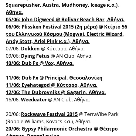
Squarepusher, Austra, Mudhoney, Iceage κ.α.),
Αθήνα.
05/06:
John Digweed
@ Bolivar Beach Bar, Αθήνα.
06/06:
Plissken Festival 2015 (2η μέρα)
@ Κτίριο 56
του Ελληνικού Κόσμου (Mogwai, Electric Wizard,
Andy Stott, Ariel Pink κ.α.), Αθήνα.
07/06:
Dokken
@ Κύτταρο, Αθήνα.
09/06:
Dying Fetus
@ ΑΝ Club, Αθήνα.
10/06:
Dub Fx
@ Vox, Αθήνα.
11/06:
Dub Fx
@ Principal, Θεσσαλονίκη
11/06:
Eyehategod
@ Κύτταρο, Αθήνα.
12/06:
The Dubrovniks
@ Gagarin, Αθήνα.
16/06:
Weedeater
@ AN Club, Αθήνα.
20/06:
Rockwave Festival 2015
@ TerraVibe Park
(Robbie Williams, Kovacs κ.α.), Αθήνα.
20/06:
Gypsy Philarmonic Orchestra
@ Θέατρο