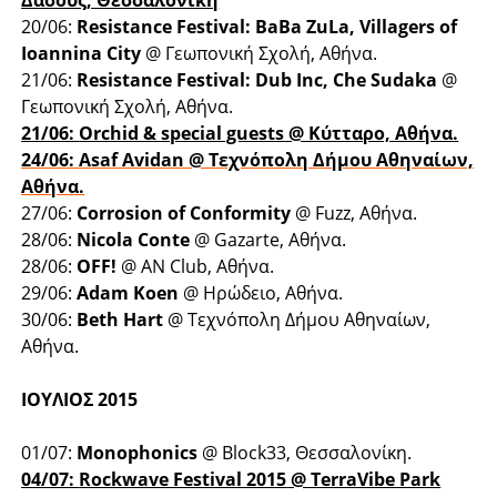
Δάσους, Θεσσαλονίκη
20/06:
Resistance Festival: BaBa ZuLa, Villagers of
Ioannina City
@ Γεωπονική Σχολή, Αθήνα.
21/06:
Resistance Festival: Dub Inc, Che Sudaka
@
Γεωπονική Σχολή, Αθήνα.
21/06:
Orchid & special guests
@ Κύτταρο, Αθήνα.
24/06:
Asaf Avidan
@ Τεχνόπολη Δήμου Αθηναίων,
Αθήνα.
27/06:
Corrosion of Conformity
@ Fuzz, Αθήνα.
28/06:
Nicola Conte
@ Gazarte, Αθήνα.
28/06:
OFF!
@ AN Club, Αθήνα.
29/06:
Adam Koen
@ Ηρώδειο, Αθήνα.
30/06:
Beth Hart
@ Τεχνόπολη Δήμου Αθηναίων,
Αθήνα.
ΙΟΥΛΙΟΣ 2015
01/07:
Monophonics
@ Block33, Θεσσαλονίκη.
04/07:
Rockwave Festival 2015
@ TerraVibe Park