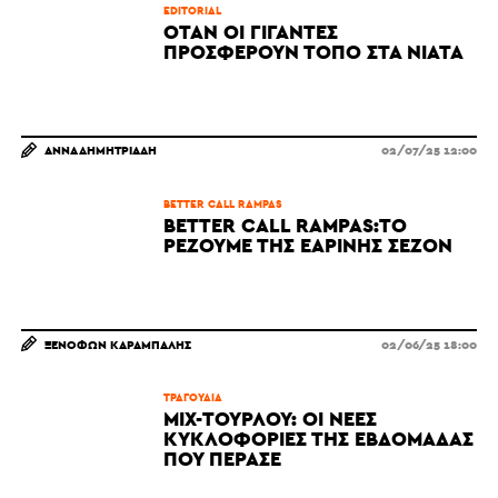
EDITORIAL
ΌΤΑΝ ΟΙ ΓΊΓΑΝΤΕΣ
ΠΡΟΣΦΈΡΟΥΝ ΤΌΠΟ ΣΤΑ ΝΙΆΤΑ
ΆΝΝΑ ΔΗΜΗΤΡΙΆΔΗ
02/07/25 12:00
BETTER CALL RAMPAS
BETTER CALL RAMPAS:TO
ΡΕΖΟΥΜΈ ΤΗΣ ΕΑΡΙΝΉΣ ΣΕΖΌΝ
ΞΕΝΟΦΏΝ ΚΑΡΆΜΠΑΛΗΣ
02/06/25 18:00
ΤΡΑΓΟΎΔΙΑ
MIX-ΤΟΥΡΛΟΎ: ΟΙ ΝΈΕΣ
ΚΥΚΛΟΦΟΡΊΕΣ ΤΗΣ ΕΒΔΟΜΆΔΑΣ
ΠΟΥ ΠΈΡΑΣΕ