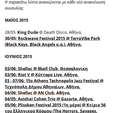
Η παρακάτω λίστα ανανεώνεται με κάθε νέα ανακοίνωση
συναυλίας.
ΜΑΪΟΣ 2015
28/05:
King Dude
@ Death Disco, Αθήνα.
30/05:
Rockwave Festival 2015
@ TerraVibe Park
(Black Keys, Black Angels κ.α.), Αθήνα.
ΙΟΥΝΙΟΣ 2015
03/06:
Shellac
@ 8ball Club, Θεσσαλονίκη
03/06:
Riot V
@ Κύτταρο Live, Αθήνα.
03 - 07/06:
15o Athens Technopolis Jazz Festival
@
Τεχνόπολη Δήμου Αθηναίων, Αθήνα.
04/06:
Shellac
@ ΑΝ Club, Αθήνα.
04/05:
Avishai Cohen Trio
@ Gazarte, Αθήνα.
05/06:
Plissken Festival 2015 (1η μέρα)
@ Κτίριο 56
του Ελληνικού Κόσμου (The Horrors, Savages,