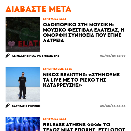
ΔΙΑΒΆΣΤΕ ΜΕΤΆ
ΣΥΝΑΥΛΊΕΣ 2026
ΟΔΟΙΠΟΡΙΚΌ ΣΤΗ ΜΟΥΣΙΚΉ:
ΜΟΥΣΙΚΌ ΦΕΣΤΙΒΆΛ ΕΛΆΤΕΙΑΣ, Η
ΌΜΟΡΦΗ ΣΥΝΉΘΕΙΑ ΠΟΥ ΈΓΙΝΕ
ΛΑΤΡΕΊΑ
ΚΩΝΣΤΑΝΤΊΝΟΣ ΡΟΥΜΕΛΙΏΤΗΣ
04/08/26 12:00
ΣΥΝΕΝΤΕΎΞΕΙΣ 2026
ΝΊΚΟΣ ΒΕΛΙΏΤΗΣ: «ΣΤΉΝΟΥΜΕ
ΤΑ LIVE ΜΕ ΤΟ ΡΊΣΚΟ ΤΗΣ
ΚΑΤΆΡΡΕΥΣΗΣ»
ΒΑΓΓΈΛΗΣ ΓΚΡΈΚΟ
03/08/26 08:00
ΣΥΝΑΥΛΊΕΣ 2026
RELEASE ATHENS 2026: ΤΟ
ΤΈΛΟΣ ΜΙΑΣ ΕΠΟΧΉΣ, ΈΤΣΙ ΌΠΩΣ